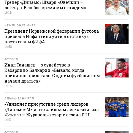
Тренер «Динамо» Шварц: «Овечкин —
легенда. В любое время мы его ждем»
16:19
ЧЕМПИОНАТ МИРА
Президент Норвежской федерации футбола
призвала Инфантино уйти в отставку с
поста главы ФИФА
14:58
ФУТБОЛ
Инал Танашев — о судействе в
Кабардино‑Балкарии: «Бывало, когда
прилично прилетало. С одним футболистом
начали драться»
14:16
АЛЬФА-БАНК РПЛ
«Удивляет присутствие среди лидеров
«Динамо» Мх и что слишком легко выиграл
«Зенит» — Журавель о старте сезона РПЛ
14:01
ФУТБОЛ