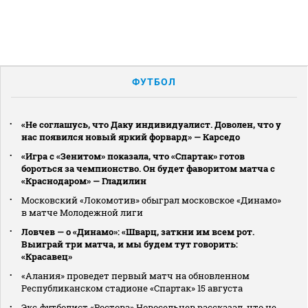
ФУТБОЛ
«Не соглашусь, что Даку индивидуалист. Доволен, что у
нас появился новый яркий форвард» — Карседо
«Игра с «Зенитом» показала, что «Спартак» готов
бороться за чемпионство. Он будет фаворитом матча с
«Краснодаром» — Гладилин
Московский «Локомотив» обыграл московское «Динамо»
в матче Молодежной лиги
Ловчев — о «Динамо»: «Шварц, заткни им всем рот.
Выиграй три матча, и мы будем тут говорить:
«Красавец»
«Алания» проведет первый матч на обновленном
Республиканском стадионе «Спартак» 15 августа
Экс‑футболист «Ростова» Новосельцев рассказал, что не