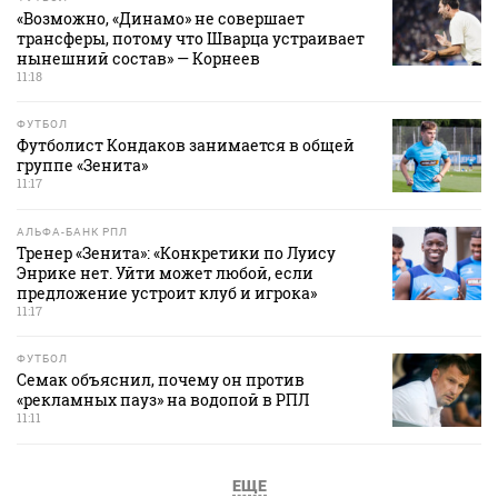
«Возможно, «Динамо» не совершает
трансферы, потому что Шварца устраивает
нынешний состав» — Корнеев
11:18
ФУТБОЛ
Футболист Кондаков занимается в общей
группе «Зенита»
11:17
АЛЬФА-БАНК РПЛ
Тренер «Зенита»: «Конкретики по Луису
Энрике нет. Уйти может любой, если
предложение устроит клуб и игрока»
11:17
ФУТБОЛ
Семак объяснил, почему он против
«рекламных пауз» на водопой в РПЛ
11:11
ЕЩЕ