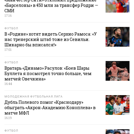
«Барселоны» в €50 млн за трансфер Родри —
СМИ
17:16
ФУТБОЛ
В «Родине» хотят видеть Серхио Рамоса: «У
нас тренерский штаб тоже из Севильи.
Шикарно бы вписался!»
17:01
ФУТБОЛ
Вратарь «Динамо» Расулов: «Боев Шары
Буллета я посмотрел точно больше, чем
матчей Овечкина»
16:44
МОЛОДЕЖНАЯ ФУТБОЛЬНАЯ ЛИГА
Дубль Полевого помог «Краснодару»
обыграть «Акрон‑Академию Коноплева» в
матче МФЛ
16:19
ФУТБОЛ