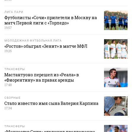
ЛИГА ПАРИ
Футболисты «Сочи» прилетели в Москву на
матч Первой лиги с «Торпедо»
19:57
МОЛОДЕЖНАЯ ФУТБОЛЬНАЯ ЛИГА
«Ростов» обыграл «Зенит» в матче МФЛ
19:25
ТРАНСФЕРЫ
Мастантуоно перешел из «Реала» в
«Фиорентину» на правах аренды
17:48
СБОРНЫЕ
Стало известно имя сына Валерия Карпина
17:34
ТРАНСФЕРЫ
«Манчестер Сити» отклонил предложение