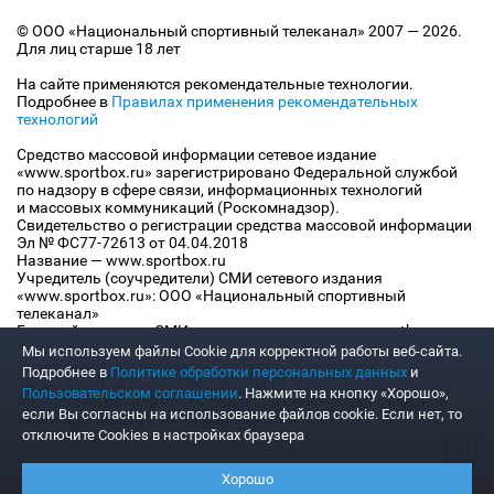
© ООО «Национальный спортивный телеканал» 2007 — 2026.
Для лиц старше 18 лет
На сайте применяются рекомендательные технологии.
Подробнее в
Правилах применения рекомендательных
технологий
Средство массовой информации сетевое издание
«www.sportbox.ru» зарегистрировано Федеральной службой
по надзору в сфере связи, информационных технологий
и массовых коммуникаций (Роскомнадзор).
Свидетельство о регистрации средства массовой информации
Эл № ФС77-72613 от 04.04.2018
Название — www.sportbox.ru
Учредитель (соучредители) СМИ сетевого издания
«www.sportbox.ru»: ООО «Национальный спортивный
телеканал»
Главный редактор СМИ сетевого издания «www.sportbox.ru»:
Конов В.А.
Мы используем файлы Сookie для корректной работы веб-сайта.
Номер телефона редакции СМИ сетевого издания
Подробнее в
Политике обработки персональных данных
и
«www.sportbox.ru»: +7 (495) 653 8419
Пользовательском соглашении
. Нажмите на кнопку «Хорошо»,
Адрес электронной почты редакции СМИ сетевого издания
если Вы согласны на использование файлов cookie. Если нет, то
«www.sportbox.ru»: editor@sportbox.ru
отключите Cookies в настройках браузера
Хорошо