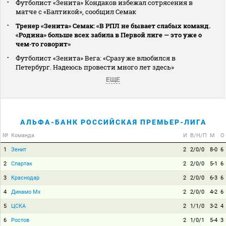
Футболист «Зенита» Кондаков избежал сотрясения в
матче с «Балтикой», сообщил Семак
Тренер «Зенита» Семак: «В РПЛ не бывает слабых команд.
«Родина» больше всех забила в Первой лиге — это уже о
чем‑то говорит»
Футболист «Зенита» Вега: «Сразу же влюбился в
Петербург. Надеюсь провести много лет здесь»
ЕЩЕ
АЛЬФА-БАНК РОССИЙСКАЯ ПРЕМЬЕР-ЛИГА
№
Команда
И
В/Н/П
М
О
1
Зенит
2
2/0/0
8-0
6
2
Спартак
2
2/0/0
5-1
6
3
Краснодар
2
2/0/0
6-3
6
4
Динамо Мх
2
2/0/0
4-2
6
5
ЦСКА
2
1/1/0
3-2
4
6
Ростов
2
1/0/1
5-4
3