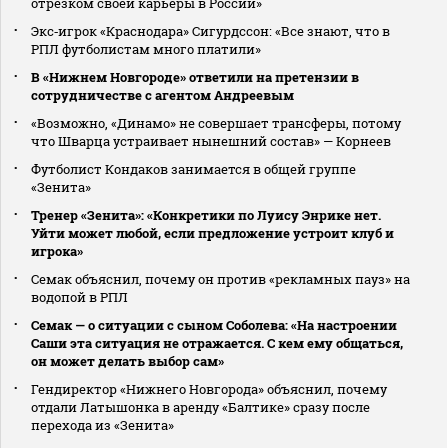
отрезком своей карьеры в России»
Экс‑игрок «Краснодара» Сигурдссон: «Все знают, что в
РПЛ футболистам много платили»
В «Нижнем Новгороде» ответили на претензии в
сотрудничестве с агентом Андреевым
«Возможно, «Динамо» не совершает трансферы, потому
что Шварца устраивает нынешний состав» — Корнеев
Футболист Кондаков занимается в общей группе
«Зенита»
Тренер «Зенита»: «Конкретики по Луису Энрике нет.
Уйти может любой, если предложение устроит клуб и
игрока»
Семак объяснил, почему он против «рекламных пауз» на
водопой в РПЛ
Семак — о ситуации с сыном Соболева: «На настроении
Саши эта ситуация не отражается. С кем ему общаться,
он может делать выбор сам»
Гендиректор «Нижнего Новгорода» объяснил, почему
отдали Латышонка в аренду «Балтике» сразу после
перехода из «Зенита»