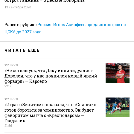
остро». Гаджиев – о дебюте Кокорина
13 сентября 2020
Ранее в рубрике
Россия
:
Игорь Акинфеев продлил контракт с
ЦСКА до 2027 года
ЧИТАТЬ ЕЩЕ
ФУТБОЛ
«Не соглашусь, что Даку индивидуалист.
Доволен, что у нас появился новый яркий
форвард» — Карседо
22:06
ФУТБОЛ
«Игра с «Зенитом» показала, что «Спартак»
готов бороться за чемпионство. Он будет
фаворитом матча с «Краснодаром» —
Гладилин
21:56