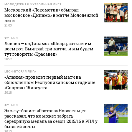
МОЛОДЕЖНАЯ ФУТБОЛЬНАЯ ЛИГА
Московский «Локомотив» обыграл
московское «Динамо» в матче Молодежной
лиги
21:03
ФУТБОЛ
Ловчев — о «Динамо»: «Шварц, заткни им
всем рот. Выиграй три матча, и мы будем
тут говорить: «Красавец»
20:22
LEON-ВТОРАЯ ЛИГА
«Алания» проведет первый матч на
обновленном Республиканском стадионе
«Спартак» 15 августа
20:18
ФУТБОЛ
Экс‑футболист «Ростова» Новосельцев
рассказал, что не может забрать
серебряную медаль за сезон‑2015/16 в РПЛ у
бывшей жены
20:13