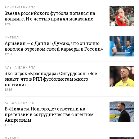
АЛЬФА-БАНК РПЛ
Звезда российского футбола попался на
допинге. И с честью принял наказание
12:40
ФУТБОЛ
Аршавин — о Данни: «Думаю, что он точно
доволен отрезком своей карьеры в России»
12:31
АЛЬФА-БАНК РПЛ
Экс‑игрок «Краснодара» Сигурдссон: «Все
знают, что в РПЛ футболистам много
платили»
12:16
АЛЬФА-БАНК РПЛ
В «Нижнем Новгороде» ответили на
претензии в сотрудничестве с агентом
Андреевым
11:57
ФУТБОЛ