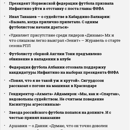
Президент Норвежской федерации футбола призвала
Инфантино уйти в отставку с поста главы ФИФА
Инал Танашев — о судействе в Кабардино‑Балкарии:
«Бывало, когда прилично прилетало. С одним
футболистом начали драться»
«Удивляет присутствие среди лидеров «Динамо» Мх и
что слишком легко выиграл «Зенит» — Журавель о старте
сезона РПЛ
Футболисту сборной Англии Тони предъявлено
обвинение в нападении в клубе
Федерация футбола Албании отозвала поддержку
кандидатуры Инфантино на выборах президента ФИФА
«Понял, что я не такой уж и крутой». Сигурдссон
рассказал о погоне на машинах в Краснодаре
Гендиректор «Ахмата» Айдамиров: «Мы, как и «Спартак»,
недовольны судейством. Не считаем поведение
Касинтуры агрессивным»
Звезда российского футбола попался на допинге. И с
честью принял наказание
Аршавин — о Данни: «Думаю, что он точно доволен