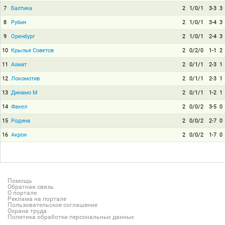
7
Балтика
2
1/0/1
3-3
3
8
Рубин
2
1/0/1
3-4
3
9
Оренбург
2
1/0/1
2-4
3
10
Крылья Советов
2
0/2/0
1-1
2
11
Ахмат
2
0/1/1
2-3
1
12
Локомотив
2
0/1/1
2-3
1
13
Динамо М
2
0/1/1
1-2
1
14
Факел
2
0/0/2
3-5
0
15
Родина
2
0/0/2
2-7
0
16
Акрон
2
0/0/2
1-7
0
Помощь
Обратная связь
О портале
Реклама на портале
Пользовательское соглашение
Охрана труда
Политика обработки персональных данных