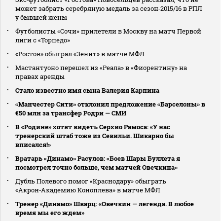
может забрать серебряную медаль за сезон‑2015/16 в РПЛ
у бывшей жены
Футболисты «Сочи» прилетели в Москву на матч Первой
лиги с «Торпедо»
«Ростов» обыграл «Зенит» в матче МФЛ
Мастантуоно перешел из «Реала» в «Фиорентину» на
правах аренды
Стало известно имя сына Валерия Карпина
«Манчестер Сити» отклонил предложение «Барселоны» в
€50 млн за трансфер Родри — СМИ
В «Родине» хотят видеть Серхио Рамоса: «У нас
тренерский штаб тоже из Севильи. Шикарно бы
вписался!»
Вратарь «Динамо» Расулов: «Боев Шары Буллета я
посмотрел точно больше, чем матчей Овечкина»
Дубль Полевого помог «Краснодару» обыграть
«Акрон‑Академию Коноплева» в матче МФЛ
Тренер «Динамо» Шварц: «Овечкин — легенда. В любое
время мы его ждем»