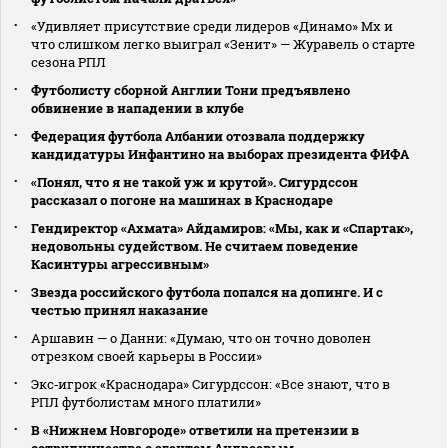
«Удивляет присутствие среди лидеров «Динамо» Мх и
что слишком легко выиграл «Зенит» — Журавель о старте
сезона РПЛ
Футболисту сборной Англии Тони предъявлено
обвинение в нападении в клубе
Федерация футбола Албании отозвала поддержку
кандидатуры Инфантино на выборах президента ФИФА
«Понял, что я не такой уж и крутой». Сигурдссон
рассказал о погоне на машинах в Краснодаре
Гендиректор «Ахмата» Айдамиров: «Мы, как и «Спартак»,
недовольны судейством. Не считаем поведение
Касинтуры агрессивным»
Звезда российского футбола попался на допинге. И с
честью принял наказание
Аршавин — о Данни: «Думаю, что он точно доволен
отрезком своей карьеры в России»
Экс‑игрок «Краснодара» Сигурдссон: «Все знают, что в
РПЛ футболистам много платили»
В «Нижнем Новгороде» ответили на претензии в