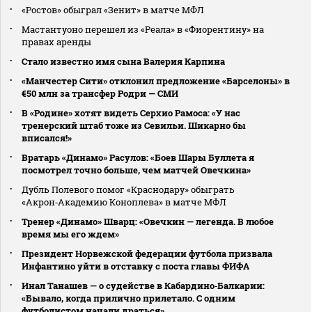
«Ростов» обыграл «Зенит» в матче МФЛ
Мастантуоно перешел из «Реала» в «Фиорентину» на
правах аренды
Стало известно имя сына Валерия Карпина
«Манчестер Сити» отклонил предложение «Барселоны» в
€50 млн за трансфер Родри — СМИ
В «Родине» хотят видеть Серхио Рамоса: «У нас
тренерский штаб тоже из Севильи. Шикарно бы
вписался!»
Вратарь «Динамо» Расулов: «Боев Шары Буллета я
посмотрел точно больше, чем матчей Овечкина»
Дубль Полевого помог «Краснодару» обыграть
«Акрон‑Академию Коноплева» в матче МФЛ
Тренер «Динамо» Шварц: «Овечкин — легенда. В любое
время мы его ждем»
Президент Норвежской федерации футбола призвала
Инфантино уйти в отставку с поста главы ФИФА
Инал Танашев — о судействе в Кабардино‑Балкарии:
«Бывало, когда прилично прилетало. С одним
футболистом начали драться»