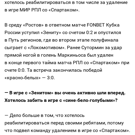
хотелось реабилитироваться в том числе за удаление
в игре МИР РПЛ со «Спартаком».
В среду «Ростов» в ответном матче FONBET Кубка
России уступил «Зениту» со счетом 0:2 и опустился
в Путь регионов, где во втором этапе полуфинала
сыграет с «Локомотивом». Ранее Сутормин за удар
прямой ногой в голень Маркиньоса был удален
в конце первого тайма матча РПЛ со «Спартаком» при
счете 0:0. Та встреча закончилась победой
«красно‑белых» — 3:0.
— В игре с «Зенитом» вы очень активно шли вперед.
Хотелось забить в игре с «сине‑бело‑голубыми»?
— Дело больше в том, что хотелось
реабилитироваться перед своими ребятами, потому
что подвел команду удалением в игре со «Спартаком».