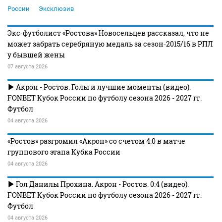
России
Эксклюзив
Экс‑футболист «Ростова» Новосельцев рассказал, что не
может забрать серебряную медаль за сезон‑2015/16 в РПЛ
у бывшей жены
07 августа 2026
Акрон - Ростов. Голы и лучшие моменты (видео).
FONBET Кубок России по футболу сезона 2026 - 2027 гг.
Футбол
04 августа 2026
«Ростов» разгромил «Акрон» со счетом 4:0 в матче
группового этапа Кубка России
04 августа 2026
Гол Данилы Прохина. Акрон - Ростов. 0:4 (видео).
FONBET Кубок России по футболу сезона 2026 - 2027 гг.
Футбол
04 августа 2026