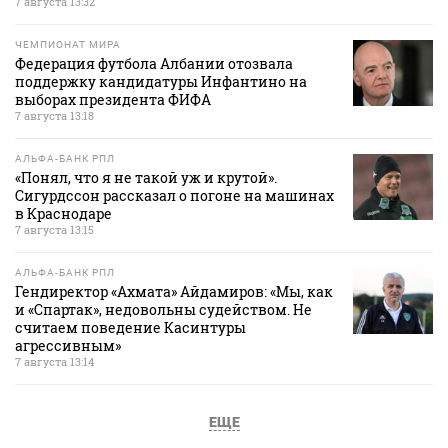
7 августа 13:32
ЧЕМПИОНАТ МИРА
Федерация футбола Албании отозвала
поддержку кандидатуры Инфантино на
выборах президента ФИФА
7 августа 13:18
АЛЬФА-БАНК РПЛ
«Понял, что я не такой уж и крутой».
Сигурдссон рассказал о погоне на машинах
в Краснодаре
7 августа 13:15
АЛЬФА-БАНК РПЛ
Гендиректор «Ахмата» Айдамиров: «Мы, как
и «Спартак», недовольны судейством. Не
считаем поведение Касинтуры
агрессивным»
7 августа 13:14
ЕЩЕ