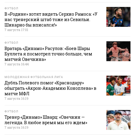
ФУТБОЛ
В «Родине» хотят видеть Серхио Рамоса: «У
нас тренерский штаб тоже из Севильи.
Шикарно бы вписался!»
7 августа 17:01
ФУТБОЛ
Вратарь «Динамо» Расулов: «Боев Шары
Буллета я посмотрел точно больше, чем
матчей Овечкина»
7 августа 16:44
МОЛОДЕЖНАЯ ФУТБОЛЬНАЯ ЛИГА
Дубль Полевого помог «Краснодару»
обыграть «Акрон‑Академию Коноплева» в
матче МФЛ
7 августа 16:19
ФУТБОЛ
Тренер «Динамо» Шварц: «Овечкин —
легенда. В любое время мы его ждем»
7 августа 16:19