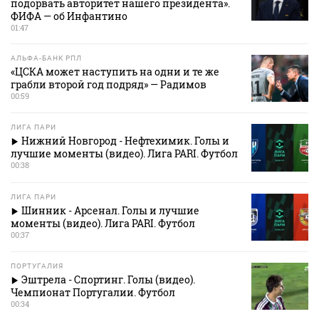
подорвать авторитет нашего президента».
ФИФА — об Инфантино
01:47
АЛЬФА-БАНК РПЛ
«ЦСКА может наступить на одни и те же
грабли второй год подряд» — Радимов
00:59
ЛИГА ПАРИ
Нижний Новгород - Нефтехимик. Голы и
лучшие моменты (видео). Лига PARI. Футбол
00:38
ЛИГА ПАРИ
Шинник - Арсенал. Голы и лучшие
моменты (видео). Лига PARI. Футбол
00:37
ПОРТУГАЛИЯ
Эштрела - Спортинг. Голы (видео).
Чемпионат Португалии. Футбол
00:34