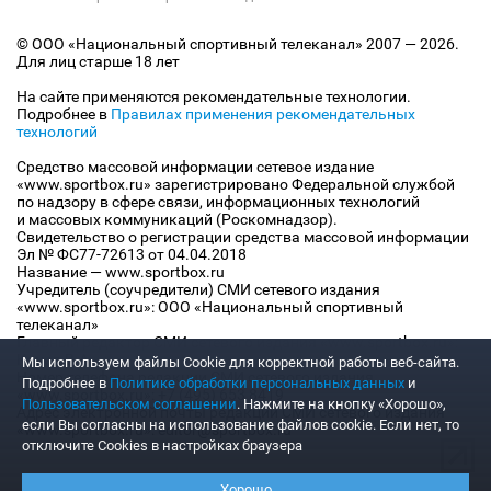
© ООО «Национальный спортивный телеканал» 2007 — 2026.
Для лиц старше 18 лет
На сайте применяются рекомендательные технологии.
Подробнее в
Правилах применения рекомендательных
технологий
Средство массовой информации сетевое издание
«www.sportbox.ru» зарегистрировано Федеральной службой
по надзору в сфере связи, информационных технологий
и массовых коммуникаций (Роскомнадзор).
Свидетельство о регистрации средства массовой информации
Эл № ФС77-72613 от 04.04.2018
Название — www.sportbox.ru
Учредитель (соучредители) СМИ сетевого издания
«www.sportbox.ru»: ООО «Национальный спортивный
телеканал»
Главный редактор СМИ сетевого издания «www.sportbox.ru»:
Конов В.А.
Мы используем файлы Сookie для корректной работы веб-сайта.
Номер телефона редакции СМИ сетевого издания
Подробнее в
Политике обработки персональных данных
и
«www.sportbox.ru»: +7 (495) 653 8419
Пользовательском соглашении
. Нажмите на кнопку «Хорошо»,
Адрес электронной почты редакции СМИ сетевого издания
если Вы согласны на использование файлов cookie. Если нет, то
«www.sportbox.ru»: editor@sportbox.ru
отключите Cookies в настройках браузера
Хорошо