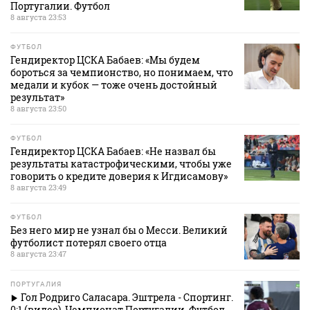
Португалии. Футбол
8 августа 23:53
ФУТБОЛ
Гендиректор ЦСКА Бабаев: «Мы будем
бороться за чемпионство, но понимаем, что
медали и кубок — тоже очень достойный
результат»
8 августа 23:50
ФУТБОЛ
Гендиректор ЦСКА Бабаев: «Не назвал бы
результаты катастрофическими, чтобы уже
говорить о кредите доверия к Игдисамову»
8 августа 23:49
ФУТБОЛ
Без него мир не узнал бы о Месси. Великий
футболист потерял своего отца
8 августа 23:47
ПОРТУГАЛИЯ
Гол Родриго Саласара. Эштрела - Спортинг.
0:1 (видео). Чемпионат Португалии. Футбол