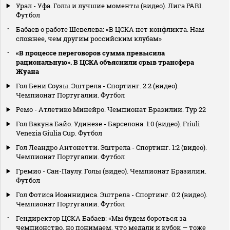
Урал - Уфа. Голы и лучшие моменты (видео). Лига PARI.
Футбол
Бабаев о работе Шевелева: «В ЦСКА нет конфликта. Нам
сложнее, чем другим российским клубам»
«В процессе переговоров сумма превысила
рациональную». В ЦСКА объяснили срыв трансфера
Жуана
Гол Бени Соузы. Эштрела - Спортинг. 2:2 (видео).
Чемпионат Португалии. Футбол
Ремо - Атлетико Минейро. Чемпионат Бразилии. Тур 22
Гол Вакуна Байо. Удинезе - Барселона. 1:0 (видео). Friuli
Venezia Giulia Cup. Футбол
Гол Леандро Антонетти. Эштрела - Спортинг. 1:2 (видео).
Чемпионат Португалии. Футбол
Гремио - Сан-Паулу. Голы (видео). Чемпионат Бразилии.
Футбол
Гол Фотиса Иоаннидиса. Эштрела - Спортинг. 0:2 (видео).
Чемпионат Португалии. Футбол
Гендиректор ЦСКА Бабаев: «Мы будем бороться за
чемпионство, но понимаем, что медали и кубок — тоже