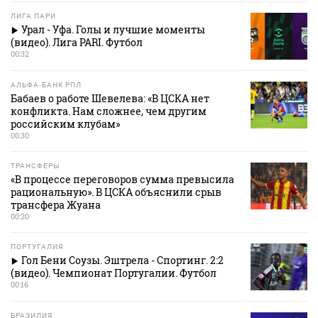
ЛИГА ПАРИ
Урал - Уфа. Голы и лучшие моменты
(видео). Лига PARI. Футбол
00:32
АЛЬФА-БАНК РПЛ
Бабаев о работе Шевелева: «В ЦСКА нет
конфликта. Нам сложнее, чем другим
российским клубам»
00:30
ТРАНСФЕРЫ
«В процессе переговоров сумма превысила
рациональную». В ЦСКА объяснили срыв
трансфера Жуана
00:20
ПОРТУГАЛИЯ
Гол Бени Соузы. Эштрела - Спортинг. 2:2
(видео). Чемпионат Португалии. Футбол
00:16
БРАЗИЛИЯ