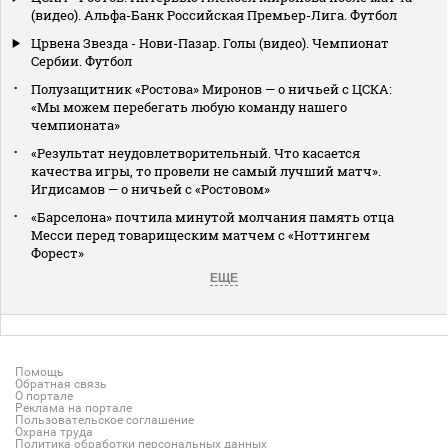
(видео). Альфа-Банк Российская Премьер-Лига. Футбол
Црвена Звезда - Нови-Пазар. Голы (видео). Чемпионат
Сербии. Футбол
Полузащитник «Ростова» Миронов — о ничьей с ЦСКА:
«Мы можем перебегать любую команду нашего
чемпионата»
«Результат неудовлетворительный. Что касается
качества игры, то провели не самый лучший матч».
Игдисамов — о ничьей с «Ростовом»
«Барселона» почтила минутой молчания память отца
Месси перед товарищеским матчем с «Ноттингем
Форест»
ЕЩЕ
Помощь
Обратная связь
О портале
Реклама на портале
Пользовательское соглашение
Охрана труда
Политика обработки персональных данных