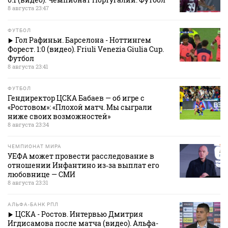
8 августа 23:47
ФУТБОЛ
Гол Рафиньи. Барселона - Ноттингем
Форест. 1:0 (видео). Friuli Venezia Giulia Cup.
Футбол
8 августа 23:41
ФУТБОЛ
Гендиректор ЦСКА Бабаев — об игре с
«Ростовом»: «Плохой матч. Мы сыграли
ниже своих возможностей»
8 августа 23:34
ЧЕМПИОНАТ МИРА
УЕФА может провести расследование в
отношении Инфантино из‑за выплат его
любовнице — СМИ
8 августа 23:31
АЛЬФА-БАНК РПЛ
ЦСКА - Ростов. Интервью Дмитрия
Игдисамова после матча (видео). Альфа-