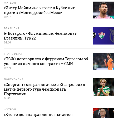
ФУТБОЛ
«Интер Майами» сыграет в Кубке лиг
против «Монтеррея» без Месси
03:27
БРАЗИЛИЯ
Ботафого - Флуминенсе. Чемпионат
Бразилии. Тур 22
02:46
ТРАНСФЕРЫ
«ПСЖ» договорился с Ферраном Торресом об
условиях личного контракта — СМИ
02:39
ПОРТУГАЛИЯ
«Спортинг» сыграл вничью с «Эштрелой» в
матче первого тура чемпионата
Португалии
01:55
ФУТБОЛ
«Кто‑то целенаправленно пытается