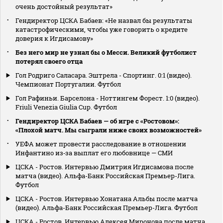
очень достойный результат»
Гендиректор ЦСКА Бабаев: «Не назвал бы результаты
катастрофическими, чтобы уже говорить о кредите
доверия к Игдисамову»
Без него мир не узнал бы о Месси. Великий футболист
потерял своего отца
Гол Родриго Саласара. Эштрела - Спортинг. 0:1 (видео).
Чемпионат Португалии. Футбол
Гол Рафиньи. Барселона - Ноттингем Форест. 1:0 (видео).
Friuli Venezia Giulia Cup. Футбол
Гендиректор ЦСКА Бабаев — об игре с «Ростовом»:
«Плохой матч. Мы сыграли ниже своих возможностей»
УЕФА может провести расследование в отношении
Инфантино из‑за выплат его любовнице — СМИ
ЦСКА - Ростов. Интервью Дмитрия Игдисамова после
матча (видео). Альфа-Банк Российская Премьер-Лига.
Футбол
ЦСКА - Ростов. Интервью Хонатана Альбы после матча
(видео). Альфа-Банк Российская Премьер-Лига. Футбол
ЦСКА - Ростов. Интервью Алексея Миронова после матча