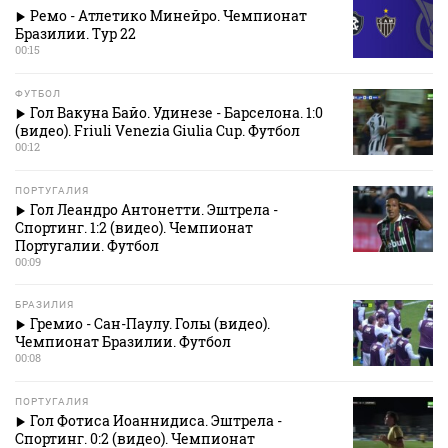
Ремо - Атлетико Минейро. Чемпионат
Бразилии. Тур 22
00:15
ФУТБОЛ
Гол Вакуна Байо. Удинезе - Барселона. 1:0
(видео). Friuli Venezia Giulia Cup. Футбол
00:12
ПОРТУГАЛИЯ
Гол Леандро Антонетти. Эштрела -
Спортинг. 1:2 (видео). Чемпионат
Португалии. Футбол
00:09
БРАЗИЛИЯ
Гремио - Сан-Паулу. Голы (видео).
Чемпионат Бразилии. Футбол
00:08
ПОРТУГАЛИЯ
Гол Фотиса Иоаннидиса. Эштрела -
Спортинг. 0:2 (видео). Чемпионат