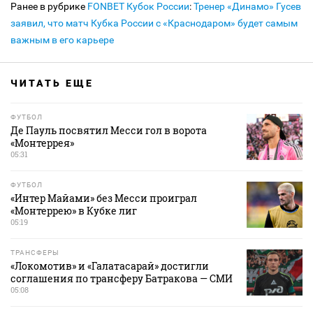
Ранее в рубрике
FONBET Кубок России
:
Тренер «Динамо» Гусев
заявил, что матч Кубка России с «Краснодаром» будет самым
важным в его карьере
ЧИТАТЬ ЕЩЕ
ФУТБОЛ
Де Пауль посвятил Месси гол в ворота
«Монтеррея»
05:31
ФУТБОЛ
«Интер Майами» без Месси проиграл
«Монтеррею» в Кубке лиг
05:19
ТРАНСФЕРЫ
«Локомотив» и «Галатасарай» достигли
соглашения по трансферу Батракова — СМИ
05:08