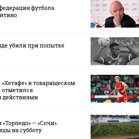
федерация футбола
нтино
нде убили при попытке
 «Хетафе» в товарищеском
е отметился
и действиями
 «Торпедо» — «Сочи»
ицы на субботу