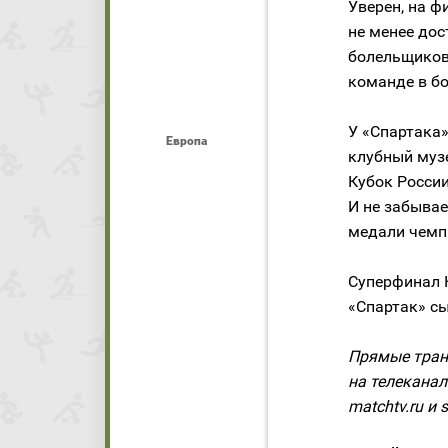
Уверен, на ф
не менее до
болельщиков
команде в бо
У «Спартака
Европа
клубный муз
Кубок России
И не забывае
медали чемпи
Суперфинал К
«Спартак» сы
Прямые тран
на телеканал
matchtv.ru и s