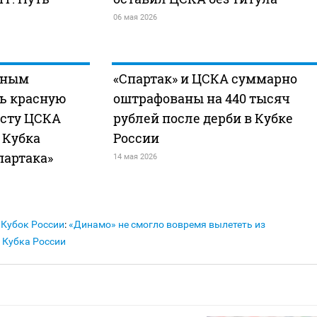
06 мая 2026
рным
«Спартак» и ЦСКА суммарно
ь красную
оштрафованы на 440 тысяч
исту ЦСКА
рублей после дерби в Кубке
 Кубка
России
партака»
14 мая 2026
Кубок России
:
«Динамо» не смогло вовремя вылететь из
 Кубка России