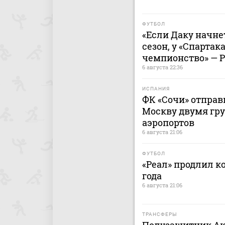
ФУТБОЛ
«Если Даку начнет
сезон, у «Спартак
чемпионство» — 
6 августа 22:36
ИСПАНИЯ
ФК «Сочи» отправ
Москву двумя гру
аэропортов
6 августа 21:06
ФУТБОЛ
«Реал» продлил к
года
6 августа 21:06
ТРАНСФЕРЫ