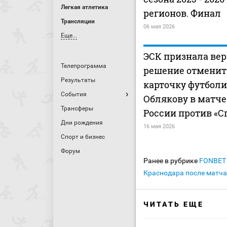
Легкая атлетика
регионов. Финал
Трансляции
06 мая 2026
Еще...
ЭСК признала ве
Телепрограмма
решение отменит
Результаты
карточку футбол
События
Облякову в матче
Трансферы
России против «С
Дни рождения
16 мая 2026
Спорт и бизнес
Форум
Ранее в рубрике
FONBET 
Краснодара после матча
ЧИТАТЬ ЕЩЕ