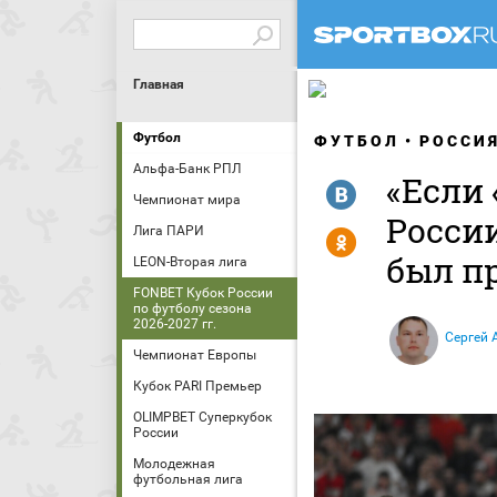
Главная
Футбол
ФУТБОЛ
РОССИ
Альфа-Банк РПЛ
«Если
R
Чемпионат мира
России
Лига ПАРИ
Y
был п
LEON-Вторая лига
FONBET Кубок России
по футболу сезона
2026-2027 гг.
Сергей 
Чемпионат Европы
Кубок PARI Премьер
OLIMPBET Суперкубок
России
Молодежная
футбольная лига