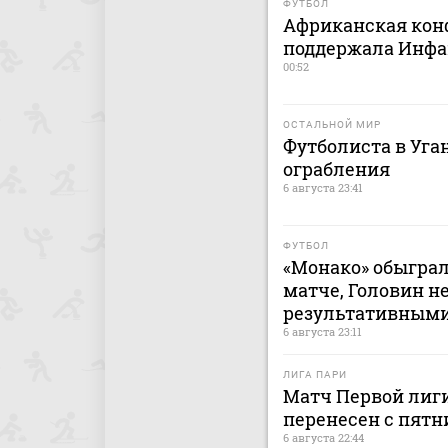
ФУТБОЛ
Африканская кон
поддержала Инфа
00:52
ОСТАЛЬНОЙ МИР
Футболиста в Уга
ограбления
6 августа 23:41
ФУТБОЛ
«Монако» обыграл
матче, Головин н
результативным
6 августа 23:11
ЛИГА ПАРИ
Матч Первой лиги
перенесен с пятн
6 августа 22:44