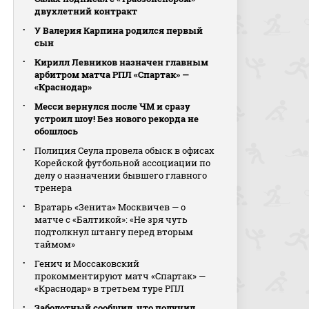
двухлетний контракт
У Валерия Карпина родился первый
сын
Кирилл Левников назначен главным
арбитром матча РПЛ «Спартак» —
«Краснодар»
Месси вернулся после ЧМ и сразу
устроил шоу! Без нового рекорда не
обошлось
Полиция Сеула провела обыск в офисах
Корейской футбольной ассоциации по
делу о назначении бывшего главного
тренера
Вратарь «Зенита» Москвичев — о
матче с «Балтикой»: «Не зря чуть
подтолкнул штангу перед вторым
таймом»
Генич и Моссаковский
прокомментируют матч «Спартак» —
«Краснодар» в третьем туре РПЛ
Заболотный сообщил, что получил