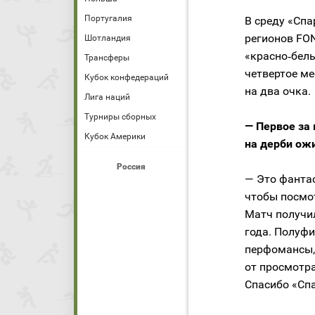
Португалия
В среду «Сп
регионов FON
Шотландия
«красно‑белы
Трансферы
четвертое ме
Кубок конфедераций
на два очка.
Лига наций
Турниры сборных
— Первое за
Кубок Америки
на дерби ож
Россия
— Это фантас
чтобы посмот
Матч получил
года. Полуфи
перфомансы,
от просмотра
Спасибо «Спа