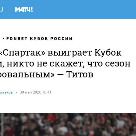
Я
FONBET КУБОК РОССИИ
 «Спартак» выиграет Кубок
, никто не скажет, что сезон
ровальным» — Титов
Астахов
08 мая 2026 10:41