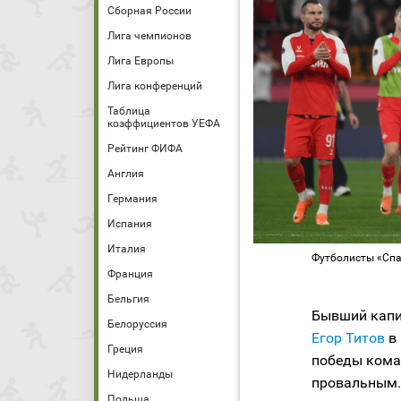
Сборная России
Лига чемпионов
Лига Европы
Лига конференций
Таблица
коэффициентов УЕФА
Рейтинг ФИФА
Англия
Германия
Испания
Италия
Футболисты «Спа
Франция
Бельгия
Бывший кап
Белоруссия
Егор Титов
в 
Греция
победы коман
Нидерланды
провальным.
Польша