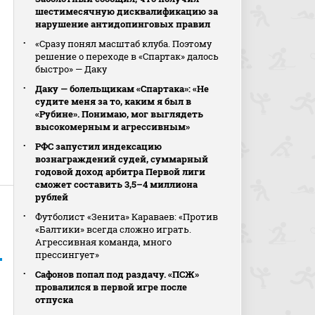
шестимесячную дисквалификацию за
нарушение антидопинговых правил
«Сразу понял масштаб клуба. Поэтому
решение о переходе в «Спартак» далось
быстро» — Даку
Даку — болельщикам «Спартака»: «Не
судите меня за то, каким я был в
«Рубине». Понимаю, мог выглядеть
высокомерным и агрессивным»
РФС запустил индексацию
вознаграждений судей, суммарный
годовой доход арбитра Первой лиги
сможет составить 3,5–4 миллиона
рублей
Футболист «Зенита» Караваев: «Против
«Балтики» всегда сложно играть.
Агрессивная команда, много
прессингует»
Сафонов попал под раздачу. «ПСЖ»
провалился в первой игре после
отпуска