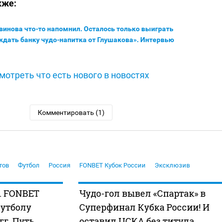
кже:
винова что-то напомнил. Осталось только выиграть
ждать банку чудо-напитка от Глушакова». Интервью
мотреть что есть нового в новостях
Комментировать (1)
тов
Футбол
Россия
FONBET Кубок России
Эксклюзив
. FONBET
Чудо-гол вывел «Спартак» в
футболу
Суперфинал Кубка России! И
 гг. Путь
оставил ЦСКА без титула