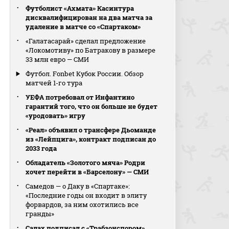
Футболист «Ахмата» Касинтура
дисквалифицирован на два матча за
удаление в матче со «Спартаком»
«Галатасарай» сделал предложение
«Локомотиву» по Батракову в размере
33 млн евро — СМИ
Футбол. Fonbet Кубок России. Обзор
матчей 1-го тура
УЕФА потребовал от Инфантино
гарантий того, что он больше не будет
«уродовать» игру
«Реал» объявил о трансфере Дьоманде
из «Лейпцига», контракт подписан до
2033 года
Обладатель «Золотого мяча» Родри
хочет перейти в «Барселону» — СМИ
Самедов — о Даку в «Спартаке»:
«Последние годы он входит в элиту
форвардов, за ним охотились все
гранды»
Салах подписал с «Трабзонспором»