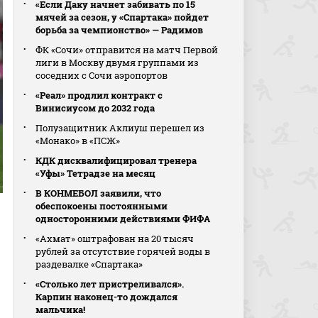
«Если Даку начнет забивать по 15
мячей за сезон, у «Спартака» пойдет
борьба за чемпионство» — Радимов
ФК «Сочи» отправится на матч Первой
лиги в Москву двумя группами из
соседних с Сочи аэропортов
«Реал» продлил контракт с
Винисиусом до 2032 года
Полузащитник Аклиуш перешел из
«Монако» в «ПСЖ»
КДК дисквалифицировал тренера
«Уфы» Тетрадзе на месяц
В КОНМЕБОЛ заявили, что
обеспокоены постоянными
односторонними действиями ФИФА
«Ахмат» оштрафован на 20 тысяч
рублей за отсутствие горячей воды в
раздевалке «Спартака»
«Столько лет пристреливался».
Карпин наконец-то дождался
мальчика!