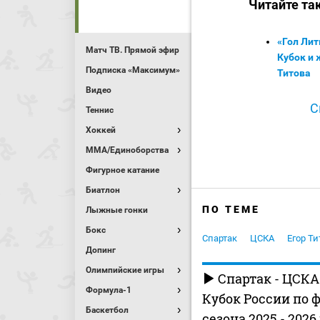
Читайте та
«Гол Лит
Матч ТВ. Прямой эфир
Кубок и 
Подписка «Максимум»
Титова
Видео
С
Теннис
Хоккей
MMA/Единоборства
Фигурное катание
Биатлон
ПО ТЕМЕ
Лыжные гонки
Бокс
Спартак
ЦСКА
Егор Ти
Допинг
Олимпийские игры
Спартак - ЦСКА
Формула-1
Кубок России по 
Баскетбол
сезона 2025 - 2026