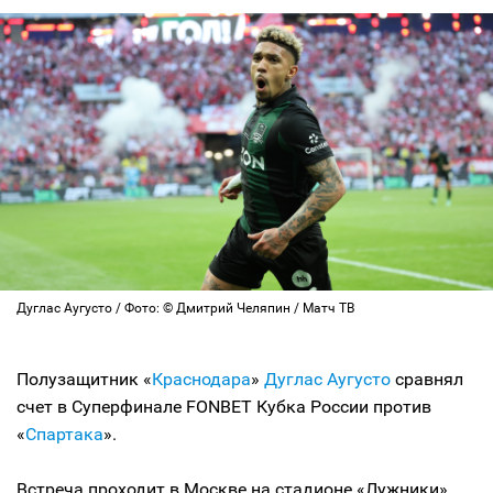
Дуглас Аугусто / Фото: © Дмитрий Челяпин / Матч ТВ
Полузащитник «
Краснодара
»
Дуглас Аугусто
сравнял
счет в Суперфинале FONBET Кубка России против
«
Спартака
».
Встреча проходит в Москве на стадионе «Лужники».