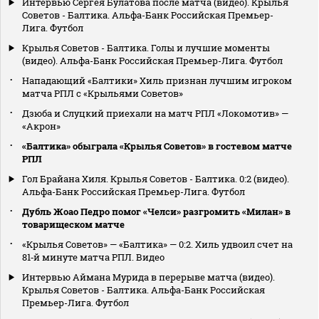
Интервью Сергея Булатова после матча (видео). Крылья
Советов - Балтика. Альфа-Банк Российская Премьер-
Лига. Футбол
Крылья Советов - Балтика. Голы и лучшие моменты
(видео). Альфа-Банк Российская Премьер-Лига. Футбол
Нападающий «Балтики» Хиль признан лучшим игроком
матча РПЛ с «Крыльями Советов»
Дзюба и Слуцкий приехали на матч РПЛ «Локомотив» —
«Акрон»
«Балтика» обыграла «Крылья Советов» в гостевом матче
РПЛ
Гол Брайана Хиля. Крылья Советов - Балтика. 0:2 (видео).
Альфа-Банк Российская Премьер-Лига. Футбол
Дубль Жоао Педро помог «Челси» разгромить «Милан» в
товарищеском матче
«Крылья Советов» — «Балтика» — 0:2. Хиль удвоил счет на
81‑й минуте матча РПЛ. Видео
Интервью Аймана Мурида в перерыве матча (видео).
Крылья Советов - Балтика. Альфа-Банк Российская
Премьер-Лига. Футбол