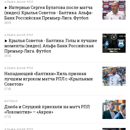
АЛЬФА-БАНК РПЛ
Интервью Сергея Булатова после матча
(видео). Крылья Советов - Балтика. Альфа-
Банк Российская Премьер-Лига. Футбол
18:01
АЛЬФА-БАНК РПЛ
Крылья Советов - Балтика. Голы и лучшие
моменты (видео). Альфа-Банк Российская
Премьер-Лига. Футбол
18:01
АЛЬФА-БАНК РПЛ
Нападающий «Балтики» Хиль признан
лучшим игроком матча РПЛ с «Крыльями
Советов»
17:41
ФУТБОЛ
Дзюба и Слуцкий приехали на матч РПЛ
«Локомотив» — «Акрон»
17:31
АЛЬФА-БАНК РПЛ