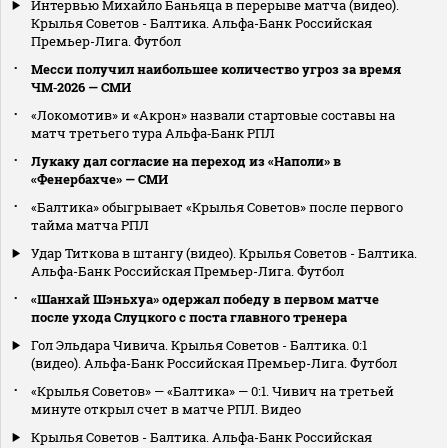
Интервью Михайло Баньяца в перерыве матча (видео).
Крылья Советов - Балтика. Альфа-Банк Российская
Премьер-Лига. Футбол
Месси получил наибольшее количество угроз за время
ЧМ‑2026 — СМИ
«Локомотив» и «Акрон» назвали стартовые составы на
матч третьего тура Альфа‑Банк РПЛ
Лукаку дал согласие на переход из «Наполи» в
«Фенербахче» — СМИ
«Балтика» обыгрывает «Крылья Советов» после первого
тайма матча РПЛ
Удар Титкова в штангу (видео). Крылья Советов - Балтика.
Альфа-Банк Российская Премьер-Лига. Футбол
«Шанхай Шэньхуа» одержал победу в первом матче
после ухода Слуцкого с поста главного тренера
Гол Эльдара Чивича. Крылья Советов - Балтика. 0:1
(видео). Альфа-Банк Российская Премьер-Лига. Футбол
«Крылья Советов» — «Балтика» — 0:1. Чивич на третьей
минуте открыл счет в матче РПЛ. Видео
Крылья Советов - Балтика. Альфа-Банк Российская