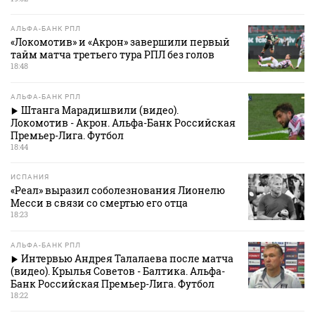
АЛЬФА-БАНК РПЛ
«Локомотив» и «Акрон» завершили первый
тайм матча третьего тура РПЛ без голов
18:48
АЛЬФА-БАНК РПЛ
Штанга Марадишвили (видео).
Локомотив - Акрон. Альфа-Банк Российская
Премьер-Лига. Футбол
18:44
ИСПАНИЯ
«Реал» выразил соболезнования Лионелю
Месси в связи со смертью его отца
18:23
АЛЬФА-БАНК РПЛ
Интервью Андрея Талалаева после матча
(видео). Крылья Советов - Балтика. Альфа-
Банк Российская Премьер-Лига. Футбол
18:22