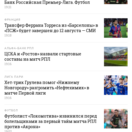
Банк Российская Премьер-Лига. Футбол
19:21
ФРАНЦИЯ
Трансфер Феррана Торреса из «Барселоны» в
«ПСЖ» будет завершен до 12 августа — СМИ
19:18
АЛЬФА-БАНК РПЛ
ЦСКА и «Ростов» назвали стартовые
составы на матч РПЛ
19:16
ЛИГА ПАРИ
Хет‑трик Грулева помог «Нижнему
Новгороду» разгромить «Нефтехимик» в
матче Первой лиги
19:16
ФУТБОЛ
Футболист «Локомотива» извинился перед
болельщиками за первый тайм матча РПЛ
против «Акрона»
19:02