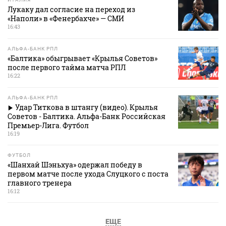
Лукаку дал согласие на переход из
«Наполи» в «Фенербахче» — СМИ
16:43
АЛЬФА-БАНК РПЛ
«Балтика» обыгрывает «Крылья Советов»
после первого тайма матча РПЛ
16:22
АЛЬФА-БАНК РПЛ
Удар Титкова в штангу (видео). Крылья
Советов - Балтика. Альфа-Банк Российская
Премьер-Лига. Футбол
16:19
ФУТБОЛ
«Шанхай Шэньхуа» одержал победу в
первом матче после ухода Слуцкого с поста
главного тренера
16:12
ЕЩЕ