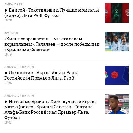
ЛИГА ПАРИ
Енисей - Текстильщик. Лучшие моменты
(видео). Лига PARI. Футбол
18:20
ФУТБОЛ
«Хиль возвращается — мы его зовем
кормильцем». Талалаев — после победы над
«Крыльями Советов»
18:19
АЛЬФА-БАНК РПЛ
Локомотив - Акрон. Альфа-Банк
Российская Премьер-Лига. Тур 3
17:25
АЛЬФА-БАНК РПЛ
Интервью Брайана Хиля лучшего игрока
матча (видео). Крылья Советов - Балтика.
Альфа-Банк Российская Премьер-Лига.
Футбол
18:01