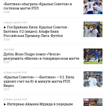
«Балтика» обыграла «Крылья Советов» в
гостевом матче РПЛ
17:30
АЛЬФА-БАНК РПЛ
Гол Брайана Хиля. Крылья Советов -
Балтика. 0:2 (видео). Альфа-Банк
Российская Премьер-Лига. Футбол
17:29
АНГЛИЯ
Дубль Жоао Педро помог «Челси»
разгромить «Милан» в товарищеском матче
17:27
АЛЬФА-БАНК РПЛ
«Крылья Советов» — «Балтика» — 0:2. Хиль
удвоил счет на 81‑й минуте матча РПЛ.
Видео
17:17
АЛЬФА-БАНК РПЛ
Интервью Аймана Мурида в перерыве