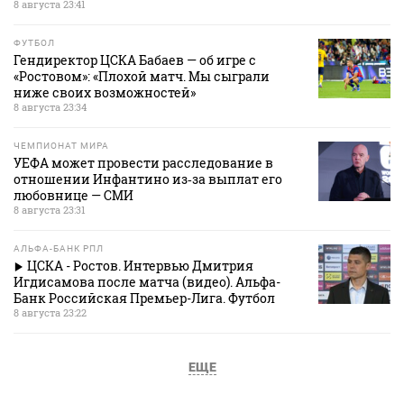
8 августа 23:41
ФУТБОЛ
Гендиректор ЦСКА Бабаев — об игре с
«Ростовом»: «Плохой матч. Мы сыграли
ниже своих возможностей»
8 августа 23:34
ЧЕМПИОНАТ МИРА
УЕФА может провести расследование в
отношении Инфантино из‑за выплат его
любовнице — СМИ
8 августа 23:31
АЛЬФА-БАНК РПЛ
ЦСКА - Ростов. Интервью Дмитрия
Игдисамова после матча (видео). Альфа-
Банк Российская Премьер-Лига. Футбол
8 августа 23:22
ЕЩЕ