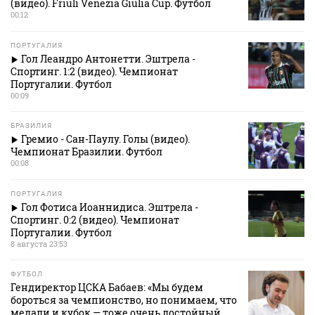
(видео). Friuli Venezia Giulia Cup. Футбол
00:12
ПОРТУГАЛИЯ
Гол Леандро Антонетти. Эштрела -
Спортинг. 1:2 (видео). Чемпионат
Португалии. Футбол
00:09
БРАЗИЛИЯ
Гремио - Сан-Паулу. Голы (видео).
Чемпионат Бразилии. Футбол
00:08
ПОРТУГАЛИЯ
Гол Фотиса Иоаннидиса. Эштрела -
Спортинг. 0:2 (видео). Чемпионат
Португалии. Футбол
8 августа 23:53
ФУТБОЛ
Гендиректор ЦСКА Бабаев: «Мы будем
бороться за чемпионство, но понимаем, что
медали и кубок — тоже очень достойный