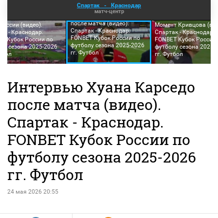
Спартак
-
Краснодар
матч-центр
Интервью Хуана Карседо
после матча (видео).
России (видео).
Момент Кривцова (вид
Спартак - Краснодар.
ак - Краснодар.
Спартак - Краснодар.
FONBET Кубок России по
T Кубок России по
FONBET Кубок России 
футболу сезона 2025-2026
лу сезона 2025-2026
футболу сезона 2025-
гг. Футбол
утбол
гг. Футбол
Интервью Хуана Карседо
после матча (видео).
Спартак - Краснодар.
FONBET Кубок России по
футболу сезона 2025-2026
гг. Футбол
24 мая 2026 20:55