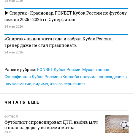
28 мая 2026
Спартак - Краснодар. FONBET Кубок России по футболу
сезона 2025 - 2026 гг. Суперфинал
24 мая 2026
«Спартак» выдал матч года и забрал Кубок России.
Тренер даже не стал праздновать
24 мая 2026
Ранее в рубрике
FONBET Кубок России
:
Мусаев после
Суперфинала Кубка России: «Кордоба получил повреждение в
начале матча, видимо, что‑то серьезное»
ЧИТАТЬ ЕЩЕ
ФУТБОЛ
Футболист спровоцировал ДТП, выбив мяч
с поля на дорогу во время матча
09:11