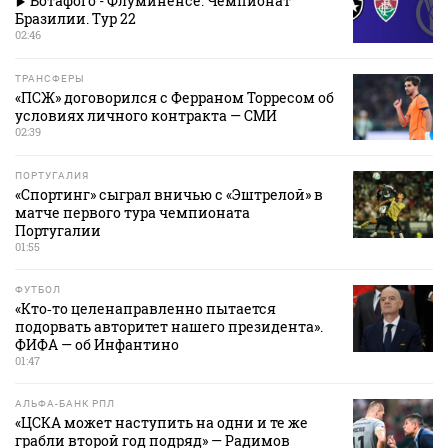
Ботафого - Флуминенсе. Чемпионат
Бразилии. Тур 22
02:46
ТРАНСФЕРЫ
«ПСЖ» договорился с Ферраном Торресом об
условиях личного контракта — СМИ
02:39
ПОРТУГАЛИЯ
«Спортинг» сыграл вничью с «Эштрелой» в
матче первого тура чемпионата
Португалии
01:55
ФУТБОЛ
«Кто‑то целенаправленно пытается
подорвать авторитет нашего президента».
ФИФА — об Инфантино
01:47
АЛЬФА-БАНК РПЛ
«ЦСКА может наступить на одни и те же
грабли второй год подряд» — Радимов