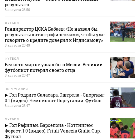
результат»
8 августа 23:50
ФУТБОЛ
Гендиректор ЦСКА Бабаев: «Не назвал бы
результаты катастрофическими, чтобы уже
говорить о кредите доверия к Игдисамову»
8 августа 23:49
ФУТБОЛ
Без него мир не узнал бы о Месси. Великий
футболист потерял своего отца
8 августа 23:47
ПОРТУГАЛИЯ
Гол Родриго Саласара. Эштрела - Спортинг.
0:1 (видео). Чемпионат Португалии. Футбол
8 августа 23:47
ФУТБОЛ
Гол Рафиньи. Барселона - Ноттингем
Форест. 1:0 (видео). Friuli Venezia Giulia Cup.
Футбол