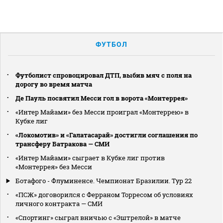
ФУТБОЛ
Футболист спровоцировал ДТП, выбив мяч с поля на
дорогу во время матча
Де Пауль посвятил Месси гол в ворота «Монтеррея»
«Интер Майами» без Месси проиграл «Монтеррею» в
Кубке лиг
«Локомотив» и «Галатасарай» достигли соглашения по
трансферу Батракова — СМИ
«Интер Майами» сыграет в Кубке лиг против
«Монтеррея» без Месси
Ботафого - Флуминенсе. Чемпионат Бразилии. Тур 22
«ПСЖ» договорился с Ферраном Торресом об условиях
личного контракта — СМИ
«Спортинг» сыграл вничью с «Эштрелой» в матче