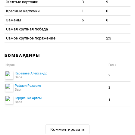
Желтые карточки
3
9
Красные карточки
1
0
Замены
6
6
Самая крупная победа
Самое крупное поражение
2:3
БОМБАРДИРЫ
Игрок
Голы
Караваев Александр
2
Заря
Рафаэл Рожерио
2
Заря
Гордиенко Артем
1
Заря
Комментировать