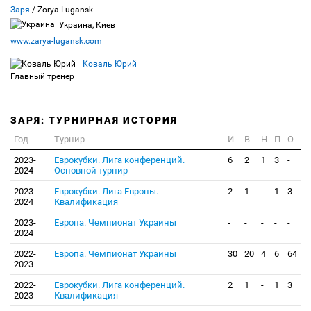
Заря
/ Zorya Lugansk
Украина, Киев
www.zarya-lugansk.com
Коваль Юрий
Главный тренер
ЗАРЯ: ТУРНИРНАЯ ИСТОРИЯ
Год
Турнир
И
В
Н
П
О
2023-
Еврокубки. Лига конференций.
6
2
1
3
-
2024
Основной турнир
2023-
Еврокубки. Лига Европы.
2
1
-
1
3
2024
Квалификация
2023-
Европа. Чемпионат Украины
-
-
-
-
-
2024
2022-
Европа. Чемпионат Украины
30
20
4
6
64
2023
2022-
Еврокубки. Лига конференций.
2
1
-
1
3
2023
Квалификация