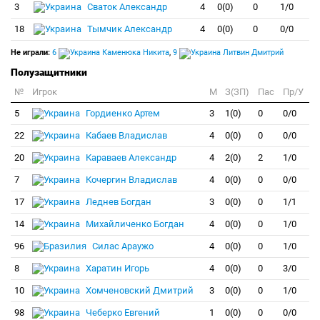
3
Сваток Александр
4
0(0)
0
1/0
18
Тымчик Александр
4
0(0)
0
0/0
Не играли:
6
Каменюка Никита
,
9
Литвин Дмитрий
Полузащитники
№
Игрок
M
З(ЗП)
Пас
Пр/У
5
Гордиенко Артем
3
1(0)
0
0/0
22
Кабаев Владислав
4
0(0)
0
0/0
20
Караваев Александр
4
2(0)
2
1/0
7
Кочергин Владислав
4
0(0)
0
0/0
17
Леднев Богдан
3
0(0)
0
1/1
14
Михайличенко Богдан
4
0(0)
0
1/0
96
Силас Араужо
4
0(0)
0
1/0
8
Харатин Игорь
4
0(0)
0
3/0
10
Хомченовский Дмитрий
3
0(0)
0
1/0
98
Чеберко Евгений
1
0(0)
0
0/0