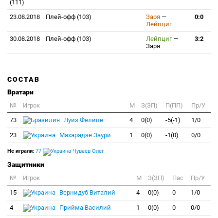
(111)
23.08.2018
Плей-офф (103)
Заря
—
0:0
Лейпциг
30.08.2018
Плей-офф (103)
Лейпциг
—
3:2
Заря
СОСТАВ
Вратари
№
Игрок
M
З(ЗП)
П(ПП)
Пр/У
73
Луиз Фелипе
4
0(0)
-5(-1)
1/0
23
Махарадзе Заури
1
0(0)
-1(0)
0/0
Не играли:
77
Чуваев Олег
Защитники
№
Игрок
M
З(ЗП)
Пас
Пр/У
15
Вернидуб Виталий
4
0(0)
0
1/0
4
Прийма Василий
1
0(0)
0
0/0