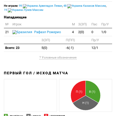
Не играли:
99
Арвеладзе Леван
,
48
Казаков Максим
,
19
Лунев Максим
Нападающие
№
Игрок
M
З(ЗП)
Пас
Пр/У
21
Рафаэл Рожерио
4
2(0)
0
1/0
З(ЗП)
П(ПП)
Пр/У
Всего: 23
5(0)
-6(-1)
12/1
? Условные обозначения
ПЕРВЫЙ ГОЛ / ИСХОД МАТЧА
З
П
П (1)
В (1)
Н (1)
В
- выигрыш
Н
- ничья
П
- поражение