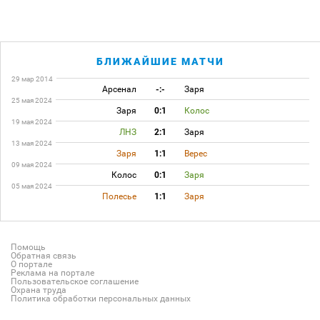
БЛИЖАЙШИЕ МАТЧИ
29 мар 2014
Арсенал
-:-
Заря
25 мая 2024
Заря
0:1
Колос
19 мая 2024
ЛНЗ
2:1
Заря
13 мая 2024
Заря
1:1
Верес
09 мая 2024
Колос
0:1
Заря
05 мая 2024
Полесье
1:1
Заря
Помощь
Обратная связь
О портале
Реклама на портале
Пользовательское соглашение
Охрана труда
Политика обработки персональных данных