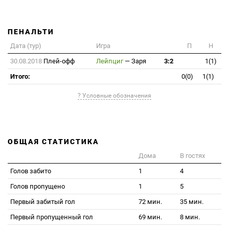
ПЕНАЛЬТИ
Дата (тур)
Игра
П
Н
30.08.2018
Плей-офф
Лейпциг
—
Заря
3:2
1(1)
Итого:
0(0)
1(1)
? Условные обозначения
ОБЩАЯ СТАТИСТИКА
Дома
В гостях
Голов забито
1
4
Голов пропущено
1
5
Первый забитый гол
72 мин.
35 мин.
Первый пропущенный гол
69 мин.
8 мин.