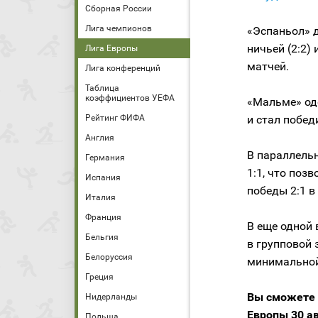
Сборная России
Лига чемпионов
«Эспаньол» д
ничьей (2:2)
Лига Европы
матчей.
Лига конференций
Таблица
коэффициентов УЕФА
«Мальме» од
Рейтинг ФИФА
и стал побед
Англия
В параллель
Германия
1:1, что поз
Испания
победы 2:1 в
Италия
Франция
В еще одной
Бельгия
в групповой 
Белоруссия
минимальной
Греция
Вы сможете 
Нидерланды
Европы 30 ав
Польша