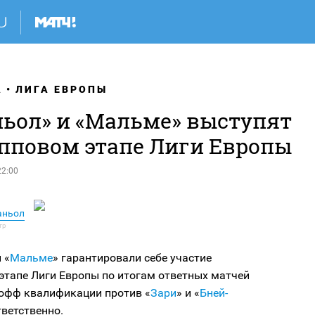
А
ЛИГА ЕВРОПЫ
ньол» и «Мальме» выступят
упповом этапе Лиги Европы
22:00
аньол
и «
Мальме
» гарантировали себе участие
этапе Лиги Европы по итогам ответных матчей
-офф квалификации против «
Зари
» и «
Бней
-
тветственно.