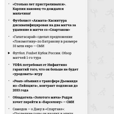
«Столько лет пристреливался».
Карпин наконец-то дождался
мальчика!
Футболист «Ахмата» Касинтура
дисквалифицирован на два матча за
удаление в матче со «Спартаком»
«Галатасарай» сделал предложение
«Локомотиву» по Батракову в размере
33 млн евро — СМИ
Футбол. Fonbet Кубок России. Обзор
матчей 1-го тура
УЕФА потребовал от Инфантино
гарантий того, что он больше не будет
«уродовать» игру
«Реал» объявил о трансфере Дьоманде
из «Лейпцига», контракт подписан до
2033 года
Обладатель «Золотого мяча» Родри
хочет перейти в «Барселону» — СМИ
Самедов — о Даку в «Спартаке»:
«Последние годы он входит в элиту