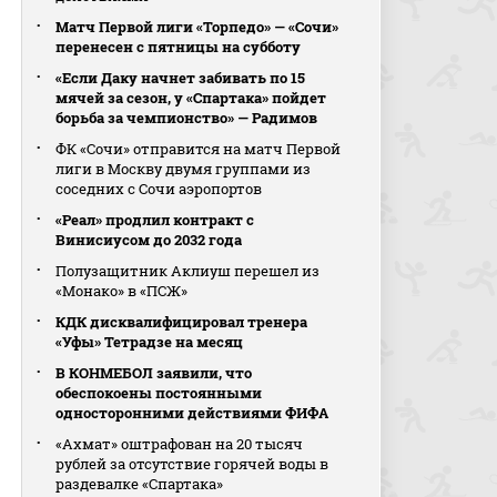
Матч Первой лиги «Торпедо» — «Сочи»
перенесен с пятницы на субботу
«Если Даку начнет забивать по 15
мячей за сезон, у «Спартака» пойдет
борьба за чемпионство» — Радимов
ФК «Сочи» отправится на матч Первой
лиги в Москву двумя группами из
соседних с Сочи аэропортов
«Реал» продлил контракт с
Винисиусом до 2032 года
Полузащитник Аклиуш перешел из
«Монако» в «ПСЖ»
КДК дисквалифицировал тренера
«Уфы» Тетрадзе на месяц
В КОНМЕБОЛ заявили, что
обеспокоены постоянными
односторонними действиями ФИФА
«Ахмат» оштрафован на 20 тысяч
рублей за отсутствие горячей воды в
раздевалке «Спартака»