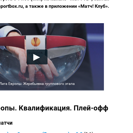
 sportbox.ru, а также в приложении «Матч! Клуб».
Лига Европы. Жеребьевка группового этапа
ропы. Квалификация. Плей-офф
матчи