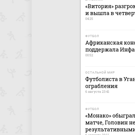
«Витория» разгро
и вышла в четве
04:25
ФУТБОЛ
Африканская кон
поддержала Инфа
00:52
ОСТАЛЬНОЙ МИР
Футболиста в Уга
ограбления
6 августа 23:41
ФУТБОЛ
«Монако» обыграл
матче, Головин н
результативным
6 августа 23:11