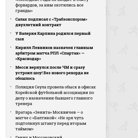
форвардов, за ним охотились все
гранды»
Салах подписал с «Трабзонспором»
двухлетний контракт
У Валерия Карпина родился первый
сын
Кирилл Левников назначен главным
арбитром матча РПЛ «Спартак» —
«Краснодар»
Месси вернулся после ЧМ и сразу
устроил шоу! Без нового рекорда не
обошлось
Полиция Сеула провела обыск в офисах
Корейской футбольной ассоциации по
делу о назначении бывшего главного
тренера
Вратарь «Зенита» Москвичев — о
матче с «Балтикой»: «Не зря чуть
подтолкнул штангу перед вторым
таймом»
Генич и Моссаковский