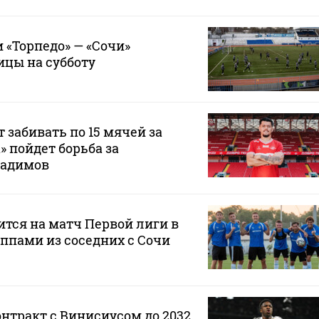
 «Торпедо» — «Сочи»
ицы на субботу
 забивать по 15 мячей за
а» пойдет борьба за
Радимов
ится на матч Первой лиги в
ппами из соседних с Сочи
онтракт с Винисиусом до 2032