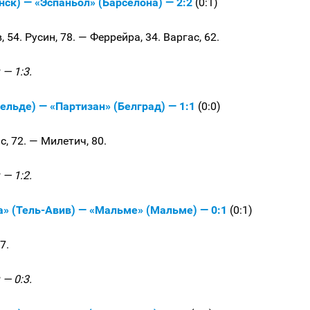
нск) — «Эспаньол» (Барселона) — 2:2
(0:1)
 54. Русин, 78. — Феррейра, 34. Варгас, 62.
— 1:3.
ельде) — «Партизан» (Белград) — 1:1
(0:0)
, 72. — Милетич, 80.
— 1:2.
а» (Тель-Авив) — «Мальме» (Мальме) — 0:1
(0:1)
7.
— 0:3.