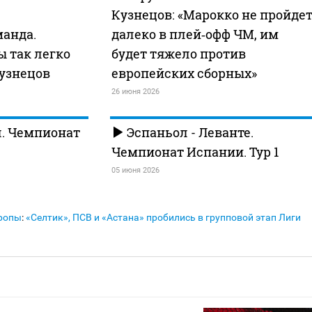
Кузнецов: «Марокко не пройде
манда.
далеко в плей‑офф ЧМ, им
 так легко
будет тяжело против
узнецов
европейских сборных»
26 июня 2026
л. Чемпионат
Эспаньол - Леванте.
Чемпионат Испании. Тур 1
05 июня 2026
ропы
:
«Селтик», ПСВ и «Астана» пробились в групповой этап Лиги