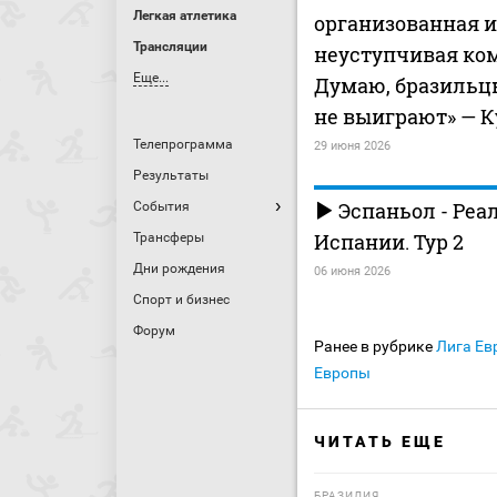
Легкая атлетика
организованная и
Трансляции
неуступчивая ко
Еще...
Думаю, бразильцы
не выиграют» — К
Телепрограмма
29 июня 2026
Результаты
Эспаньол - Реа
События
Испании. Тур 2
Трансферы
Дни рождения
06 июня 2026
Спорт и бизнес
Форум
Ранее в рубрике
Лига Ев
Европы
ЧИТАТЬ ЕЩЕ
БРАЗИЛИЯ