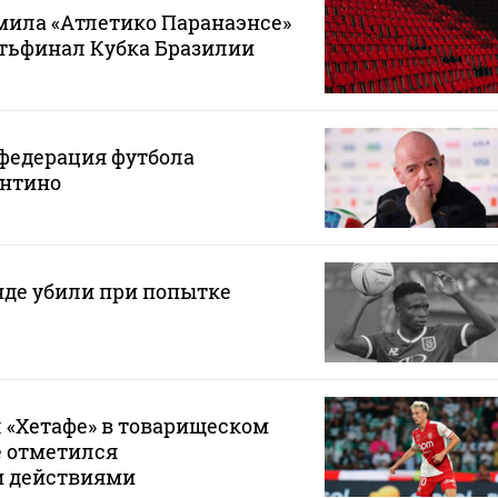
мила «Атлетико Паранаэнсе»
ртьфинал Кубка Бразилии
федерация футбола
нтино
нде убили при попытке
 «Хетафе» в товарищеском
е отметился
и действиями