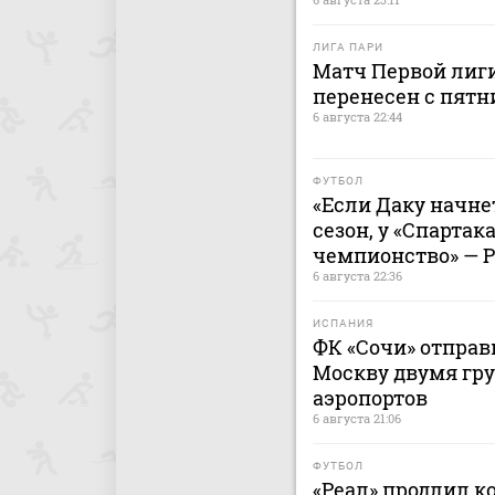
ЛИГА ПАРИ
Матч Первой лиги
перенесен с пятн
6 августа 22:44
ФУТБОЛ
«Если Даку начнет
сезон, у «Спартак
чемпионство» — 
6 августа 22:36
ИСПАНИЯ
ФК «Сочи» отправ
Москву двумя гру
аэропортов
6 августа 21:06
ФУТБОЛ
«Реал» продлил к