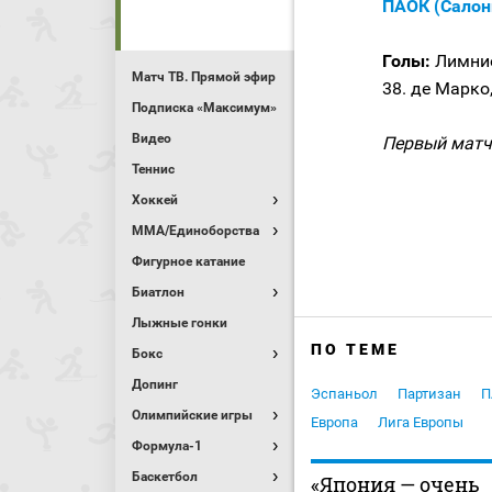
ПАОК (Салони
Голы:
Лимниос
Матч ТВ. Прямой эфир
38. де Марко,
Подписка «Максимум»
Видео
Первый матч 
Теннис
Хоккей
MMA/Единоборства
Фигурное катание
Биатлон
Лыжные гонки
ПО ТЕМЕ
Бокс
Допинг
Эспаньол
Партизан
П
Олимпийские игры
Европа
Лига Европы
Формула-1
Баскетбол
«Япония — очень