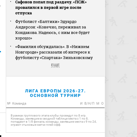
Сафонов попал под раздачу. «ПСЖ»
т
провалился в первой игре после
отпуска
Футболист «Балтики» Эдуардо
Андерсон: «Конечно, переживал за
Кондакова. Надеюсь, с ним все будет
хорошо»
«Фамилия обсуждалась». В «Нижнем
Новгороде» рассказали об интересе к
футболисту «Спартака» Зиньковскому
ЕЩЕ
ЛИГА ЕВРОПЫ 2026-27.
ОСНОВНОЙ ТУРНИР
№
Команда
И
В/Н/П
М
О
В рамках группового этапа клубы проведут по 8 игр.
Команды, занявшие в сводной таблице места с 1 по 8,
попадают в 1/8 финала, команды, занявшие места с 9 по 24,
играют стыковые матчи плей-офф.