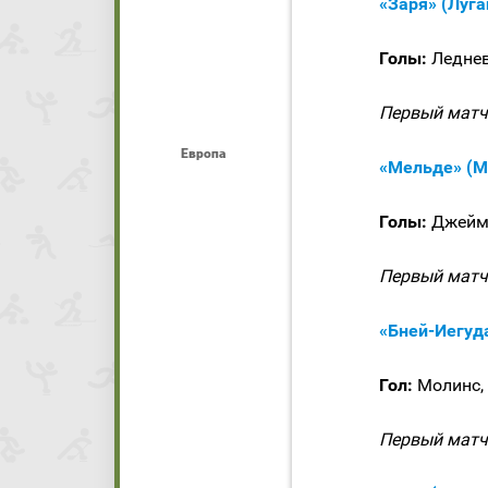
«Заря» (Луга
Голы:
Леднев,
Первый матч 
Европа
«Мельде» (М
Голы:
Джеймс
Первый матч 
«Бней-Иегуд
Гол:
Молинс, 
Первый матч 