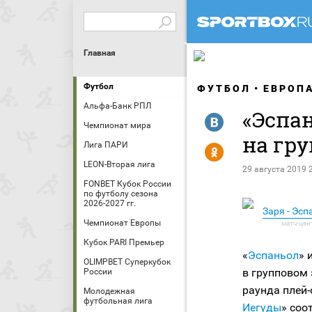
Главная
Футбол
ФУТБОЛ
ЕВРОП
Альфа-Банк РПЛ
«Эспа
R
Чемпионат мира
на гр
Лига ПАРИ
Y
LEON-Вторая лига
29 августа 2019 
FONBET Кубок России
по футболу сезона
2026-2027 гг.
Заря - Эсп
Чемпионат Европы
Кубок PARI Премьер
«
Эспаньол
» 
OLIMPBET Суперкубок
в групповом 
России
раунда плей
Молодежная
футбольная лига
Иегуды
» соо