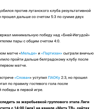
обился против луганского клуба результативной
 и прошел дальше со счетом 5:3 по сумме двух
ержал минимальную победу над «Бней-Иегудой»
ителем пары с общим счетом 4:0.
ном матче «
Мельде»
и
«Партизан»
сыграли вничью
волило пройти дальше белградскому клубу после
 первом матче.
 встрече
«Слован
» уступил
ПАОКу
2:3, но прошел
этап по правилу гостевого гола после
 победы в первой игре.
следить за жеребьевкой группового этапа Лиги
густа с 14:00 (мск) на канале «Матч ТВ», сайтах