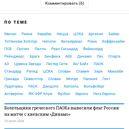
Комментировать (6)
ПО ТЕМЕ
Милан
Риека
Карабах
Ницца
ЦСКА
Арсенал
Байер
Тоттенхэм Хотспур
Наполи
Вильярреал
Рома
Хоффенхайм
ПСВ
Селтик
Лилль
Реал Сосьедад
Фейеноорд
Рейнджерс
Брага
Бенфика
АЕК
Динамо
Лех
Спарта
АЗ
Црвена Звезда
Лестер Сити
Янг Бойз
ПАОК
Стандард
Рапид
ЦСКА
Слован
Славия
Заря
Маккаби
Гранада
Сивасспор
Слован
Молде
Омония
Гент
Лудогорец
ЛАСК
Дандолк
Хапоэль
Вольфсберг
Антверпен
ФК ЧФР Клуж
Футбол
Европа
Лига Европы
Болельщики греческого ПАОКа вывесили флаг России
на матче с киевским «Динамо»
23 июля 2026