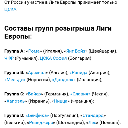
От России участие в Лиге Европы принимает только
ЦСКА
.
Составы групп розыгрыша Лиги
Европы:
Группа А:
«
Рома
» (Италия), «
Янг Бойз
» (Швейцария),
ЧФР
(Румыния),
ЦСКА София
(Болгария);
Группа В:
«
Арсенал
» (Англия),
«Рапид»
(Австрия),
«Мельде»
(Норвегия),
«Дандолк»
(Ирландия);
Группа С:
«
Байер
» (Германия),
«Славия»
(Чехия),
«
Хапоэль
» (Израиль), «
Ницца
» (Франция);
Группа D:
«Бенфика»
(Португалия), «
Стандард
»
(Бельгия), «
Рейнджерс
» (Шотландия), «
Лех
» (Польша);