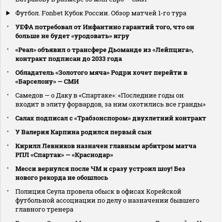
Футбол. Fonbet Кубок России. Обзор матчей 1-го тура
УЕФА потребовал от Инфантино гарантий того, что он
больше не будет «уродовать» игру
«Реал» объявил о трансфере Дьоманде из «Лейпцига»,
контракт подписан до 2033 года
Обладатель «Золотого мяча» Родри хочет перейти в
«Барселону» — СМИ
Самедов — о Даку в «Спартаке»: «Последние годы он
входит в элиту форвардов, за ним охотились все гранды»
Салах подписал с «Трабзонспором» двухлетний контракт
У Валерия Карпина родился первый сын
Кирилл Левников назначен главным арбитром матча
РПЛ «Спартак» — «Краснодар»
Месси вернулся после ЧМ и сразу устроил шоу! Без
нового рекорда не обошлось
Полиция Сеула провела обыск в офисах Корейской
футбольной ассоциации по делу о назначении бывшего
главного тренера