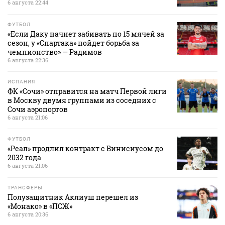
6 августа 22:44
ФУТБОЛ
«Если Даку начнет забивать по 15 мячей за
сезон, у «Спартака» пойдет борьба за
чемпионство» — Радимов
6 августа 22:36
ИСПАНИЯ
ФК «Сочи» отправится на матч Первой лиги
в Москву двумя группами из соседних с
Сочи аэропортов
6 августа 21:06
ФУТБОЛ
«Реал» продлил контракт с Винисиусом до
2032 года
6 августа 21:06
ТРАНСФЕРЫ
Полузащитник Аклиуш перешел из
«Монако» в «ПСЖ»
6 августа 20:36