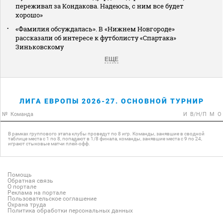
переживал за Кондакова. Надеюсь, с ним все будет
хорошо»
«Фамилия обсуждалась». В «Нижнем Новгороде»
рассказали об интересе к футболисту «Спартака»
Зиньковскому
ЕЩЕ
ЛИГА ЕВРОПЫ 2026-27. ОСНОВНОЙ ТУРНИР
№
Команда
И
В/Н/П
М
О
В рамках группового этапа клубы проведут по 8 игр. Команды, занявшие в сводной
таблице места с 1 по 8, попадают в 1/8 финала, команды, занявшие места с 9 по 24,
играют стыковые матчи плей-офф.
Помощь
Обратная связь
О портале
Реклама на портале
Пользовательское соглашение
Охрана труда
Политика обработки персональных данных