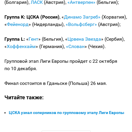
(Болгария),
ЛАСК
(Австрия),
«Антверпен»
(Бельгия);
Группа K: ЦСКА (Россия)
, «
Динамо Загреб»
(Хорватия),
«
Фейенорд
» (Нидерланды),
«Вольфсберг»
(Австрия);
Группа L:
«
Гент
» (Бельгия), «
Црвена Звезда
» (Сербия),
«
Хоффенхайм
» (Германия),
«Слован
» (Чехия).
Групповой этап Лиги Европы пройдет с 22 октября
по 10 декабря.
Финал состоится в Гданьске (Польша) 26 мая.
Читайте также:
ЦСКА узнал соперников по групповому этапу Лиги Европы