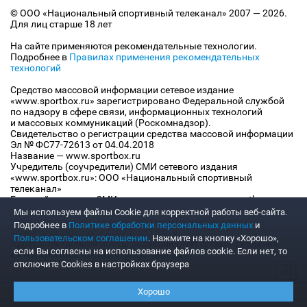
© ООО «Национальный спортивный телеканал» 2007 — 2026.
Для лиц старше 18 лет
На сайте применяются рекомендательные технологии.
Подробнее в
Правилах применения рекомендательных
технологий
Средство массовой информации сетевое издание
«www.sportbox.ru» зарегистрировано Федеральной службой
по надзору в сфере связи, информационных технологий
и массовых коммуникаций (Роскомнадзор).
Свидетельство о регистрации средства массовой информации
Эл № ФС77-72613 от 04.04.2018
Название — www.sportbox.ru
Учредитель (соучредители) СМИ сетевого издания
«www.sportbox.ru»: ООО «Национальный спортивный
телеканал»
Главный редактор СМИ сетевого издания «www.sportbox.ru»:
Конов В.А.
Мы используем файлы Сookie для корректной работы веб-сайта.
Номер телефона редакции СМИ сетевого издания
Подробнее в
Политике обработки персональных данных
и
«www.sportbox.ru»: +7 (495) 653 8419
Пользовательском соглашении
. Нажмите на кнопку «Хорошо»,
Адрес электронной почты редакции СМИ сетевого издания
если Вы согласны на использование файлов cookie. Если нет, то
«www.sportbox.ru»: editor@sportbox.ru
отключите Cookies в настройках браузера
Хорошо