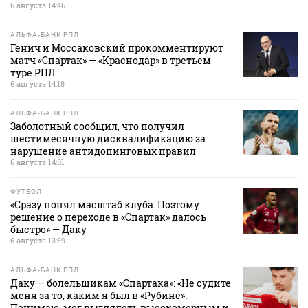
6 августа 14:46
АЛЬФА-БАНК РПЛ
Генич и Моссаковский прокомментируют
матч «Спартак» — «Краснодар» в третьем
туре РПЛ
6 августа 14:18
АЛЬФА-БАНК РПЛ
Заболотный сообщил, что получил
шестимесячную дисквалификацию за
нарушение антидопинговых правил
6 августа 14:01
ФУТБОЛ
«Сразу понял масштаб клуба. Поэтому
решение о переходе в «Спартак» далось
быстро» — Даку
6 августа 13:59
АЛЬФА-БАНК РПЛ
Даку — болельщикам «Спартака»: «Не судите
меня за то, каким я был в «Рубине».
Понимаю, мог выглядеть высокомерным и