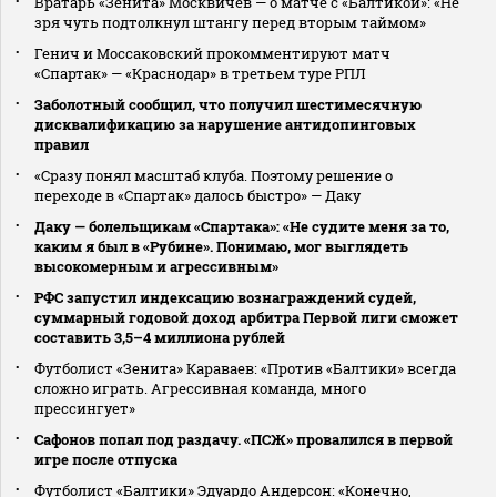
Вратарь «Зенита» Москвичев — о матче с «Балтикой»: «Не
зря чуть подтолкнул штангу перед вторым таймом»
Генич и Моссаковский прокомментируют матч
«Спартак» — «Краснодар» в третьем туре РПЛ
Заболотный сообщил, что получил шестимесячную
дисквалификацию за нарушение антидопинговых
правил
«Сразу понял масштаб клуба. Поэтому решение о
переходе в «Спартак» далось быстро» — Даку
Даку — болельщикам «Спартака»: «Не судите меня за то,
каким я был в «Рубине». Понимаю, мог выглядеть
высокомерным и агрессивным»
РФС запустил индексацию вознаграждений судей,
суммарный годовой доход арбитра Первой лиги сможет
составить 3,5–4 миллиона рублей
Футболист «Зенита» Караваев: «Против «Балтики» всегда
сложно играть. Агрессивная команда, много
прессингует»
Сафонов попал под раздачу. «ПСЖ» провалился в первой
игре после отпуска
Футболист «Балтики» Эдуардо Андерсон: «Конечно,