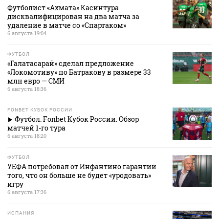
Футболист «Ахмата» Касинтура
дисквалифицирован на два матча за
удаление в матче со «Спартаком»
6 августа 19:04
ФУТБОЛ
«Галатасарай» сделал предложение
«Локомотиву» по Батракову в размере 33
млн евро — СМИ
6 августа 18:36
FONBET КУБОК РОССИИ
Футбол. Fonbet Кубок России. Обзор
матчей 1-го тура
6 августа 18:20
ФУТБОЛ
УЕФА потребовал от Инфантино гарантий
того, что он больше не будет «уродовать»
игру
6 августа 17:36
ИСПАНИЯ