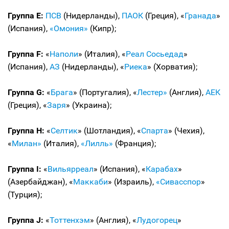
Группа Е:
ПСВ
(Нидерланды),
ПАОК
(Греция), «
Гранада
»
(Испания),
«Омония»
(Кипр);
Группа F:
«
Наполи
» (Италия), «
Реал Сосьедад
»
(Испания),
АЗ
(Нидерланды), «
Риека
» (Хорватия);
Группа G:
«
Брага
» (Португалия), «
Лестер»
(Англия),
АЕК
(Греция), «
Заря
» (Украина);
Группа H:
«
Селтик
» (Шотландия), «
Спарта
» (Чехия),
«
Милан»
(Италия),
«Лилль»
(Франция);
Группа I:
«
Вильярреал
» (Испания), «
Карабах
»
(Азербайджан), «
Маккаби
» (Израиль),
«Сивасспор
»
(Турция);
Группа J:
«
Тоттенхэм
» (Англия), «
Лудогорец
»