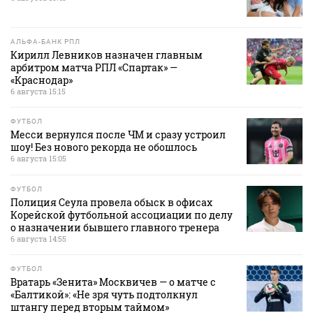
АЛЬФА-БАНК РПЛ
Кирилл Левников назначен главным
арбитром матча РПЛ «Спартак» —
«Краснодар»
6 августа 15:15
ФУТБОЛ
Месси вернулся после ЧМ и сразу устроил
шоу! Без нового рекорда не обошлось
6 августа 15:05
ФУТБОЛ
Полиция Сеула провела обыск в офисах
Корейской футбольной ассоциации по делу
о назначении бывшего главного тренера
6 августа 14:55
ФУТБОЛ
Вратарь «Зенита» Москвичев — о матче с
«Балтикой»: «Не зря чуть подтолкнул
штангу перед вторым таймом»