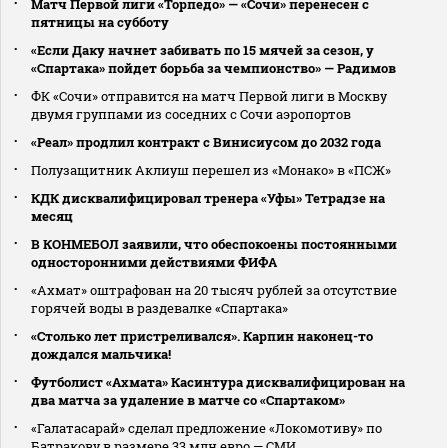
Матч Первой лиги «Торпедо» — «Сочи» перенесен с
пятницы на субботу
«Если Даку начнет забивать по 15 мячей за сезон, у
«Спартака» пойдет борьба за чемпионство» — Радимов
ФК «Сочи» отправится на матч Первой лиги в Москву
двумя группами из соседних с Сочи аэропортов
«Реал» продлил контракт с Винисиусом до 2032 года
Полузащитник Аклиуш перешел из «Монако» в «ПСЖ»
КДК дисквалифицировал тренера «Уфы» Тетрадзе на
месяц
В КОНМЕБОЛ заявили, что обеспокоены постоянными
односторонними действиями ФИФА
«Ахмат» оштрафован на 20 тысяч рублей за отсутствие
горячей воды в раздевалке «Спартака»
«Столько лет пристреливался». Карпин наконец-то
дождался мальчика!
Футболист «Ахмата» Касинтура дисквалифицирован на
два матча за удаление в матче со «Спартаком»
«Галатасарай» сделал предложение «Локомотиву» по
Батракову в размере 33 млн евро — СМИ