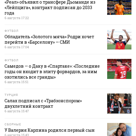
«Реал» объявил о трансфере Дьоманде из
«Лейпцига», контракт подписан до 2033
года
6 августа 17:22
ФУТБОЛ
Обладатель «Золотого мяча» Родри хочет
перейти в «Барселону» — СМИ
6 августа 17:04
ФУТБОЛ
Самедов — о Даку в «Спартаке»: «Последние
годы он входит в элиту форвардов, за ним
охотились все гранды»
6 августа 15:51
ТУРЦИЯ
Салах подписал с «Трабзонспором»
двухлетний контракт
6 августа 15:47
СБОРНЫЕ
У Валерия Карпина родился первый сын
6 августа 15:43