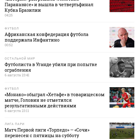
Паранаэнсе» и вышла в четвертьфинал
Кубка Бразилии
04:25
ФУТБОЛ
Африканская конфедерация футбола
поддержала Инфантино
00:52
ОСТАЛЬНОЙ МИР
Футболиста в Уганде убили при попытке
ограбления
6 августа 23:41
ФУТБОЛ
«Монако» обыграл «Хетафе» в товарищеском
матче, Головин не отметился
результативными действиями
6 августа 23:11
ЛИГА ПАРИ
Матч Первой лиги «Торпедо» — «Сочи»
перенесен с пятницы на субботу