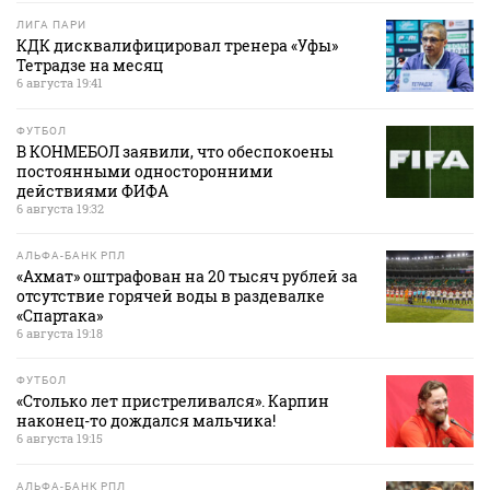
ЛИГА ПАРИ
КДК дисквалифицировал тренера «Уфы»
Тетрадзе на месяц
6 августа 19:41
ФУТБОЛ
В КОНМЕБОЛ заявили, что обеспокоены
постоянными односторонними
действиями ФИФА
6 августа 19:32
АЛЬФА-БАНК РПЛ
«Ахмат» оштрафован на 20 тысяч рублей за
отсутствие горячей воды в раздевалке
«Спартака»
6 августа 19:18
ФУТБОЛ
«Столько лет пристреливался». Карпин
наконец-то дождался мальчика!
6 августа 19:15
АЛЬФА-БАНК РПЛ