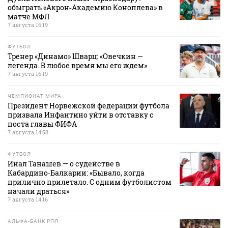
обыграть «Акрон‑Академию Коноплева» в
матче МФЛ
7 августа 16:19
ФУТБОЛ
Тренер «Динамо» Шварц: «Овечкин —
легенда. В любое время мы его ждем»
7 августа 16:19
ЧЕМПИОНАТ МИРА
Президент Норвежской федерации футбола
призвала Инфантино уйти в отставку с
поста главы ФИФА
7 августа 14:58
ФУТБОЛ
Инал Танашев — о судействе в
Кабардино‑Балкарии: «Бывало, когда
прилично прилетало. С одним футболистом
начали драться»
7 августа 14:16
АЛЬФА-БАНК РПЛ