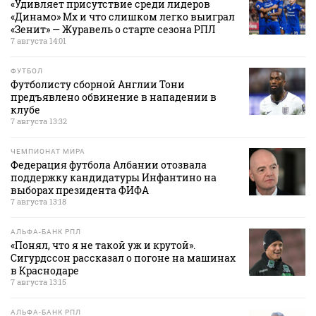
«Удивляет присутствие среди лидеров
«Динамо» Мх и что слишком легко выиграл
«Зенит» — Журавель о старте сезона РПЛ
7 августа 14:01
ФУТБОЛ
Футболисту сборной Англии Тони
предъявлено обвинение в нападении в
клубе
7 августа 13:32
ЧЕМПИОНАТ МИРА
Федерация футбола Албании отозвала
поддержку кандидатуры Инфантино на
выборах президента ФИФА
7 августа 13:18
АЛЬФА-БАНК РПЛ
«Понял, что я не такой уж и крутой».
Сигурдссон рассказал о погоне на машинах
в Краснодаре
7 августа 13:15
АЛЬФА-БАНК РПЛ