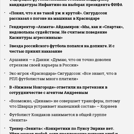
кандидатуры Инфантино на выборах президента ФИФА
«Понял, что я не такой уж и крутой». Сигурдссон
рассказал о погоне на машинах в Краснодаре
Гендиректор «Ахмата» Айдамиров: «Мы, как и «Спартак»,
недовольны судейством. Не считаем поведение
Касинтуры агрессивным»
Звезда российского футбола попался на допинге. И с
честью принял наказание
Аршавин — о Данни: «Думаю, что он точно доволен
отрезком своей карьеры в России»
Экс‑игрок «Краснодара» Сигурдссон: «Все знают, что в
РПЛ футболистам много платили»
В «Нижнем Новгороде» ответили на претензии в
сотрудничестве с агентом Андреевым
«Возможно, «Динамо» не совершает трансферы, потому
что Шварца устраивает нынешний состав» — Корнеев
Футболист Кондаков занимается в общей группе
«Зенита»
Тренер «Зенита»: «Конкретики по Луису Энрике нет.
Уйти может любой, если предложение устроит клуб и