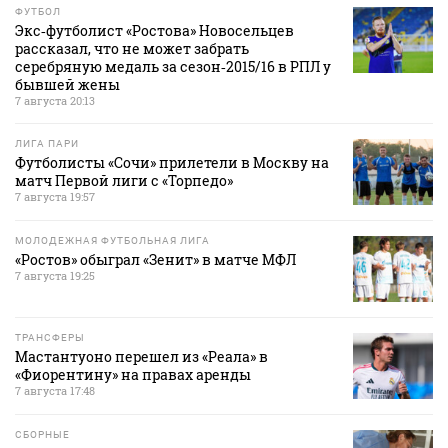
ФУТБОЛ
Экс‑футболист «Ростова» Новосельцев
рассказал, что не может забрать
серебряную медаль за сезон‑2015/16 в РПЛ у
бывшей жены
7 августа 20:13
ЛИГА ПАРИ
Футболисты «Сочи» прилетели в Москву на
матч Первой лиги с «Торпедо»
7 августа 19:57
МОЛОДЕЖНАЯ ФУТБОЛЬНАЯ ЛИГА
«Ростов» обыграл «Зенит» в матче МФЛ
7 августа 19:25
ТРАНСФЕРЫ
Мастантуоно перешел из «Реала» в
«Фиорентину» на правах аренды
7 августа 17:48
СБОРНЫЕ