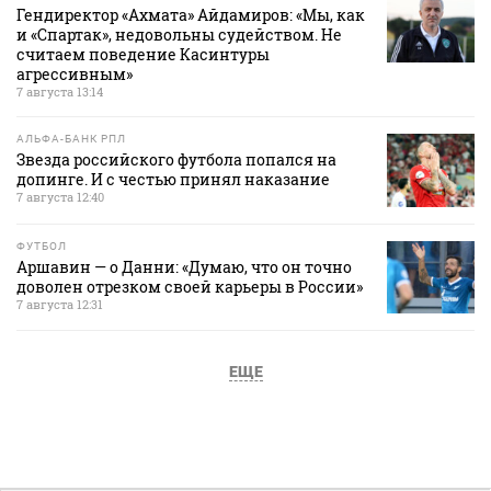
Гендиректор «Ахмата» Айдамиров: «Мы, как
и «Спартак», недовольны судейством. Не
считаем поведение Касинтуры
агрессивным»
7 августа 13:14
АЛЬФА-БАНК РПЛ
Звезда российского футбола попался на
допинге. И с честью принял наказание
7 августа 12:40
ФУТБОЛ
Аршавин — о Данни: «Думаю, что он точно
доволен отрезком своей карьеры в России»
7 августа 12:31
ЕЩЕ