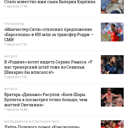
Стало известно имя сына Валерия Карпина
7 августа 17:34
ТРАНСФЕРЫ
«Манчестер Сити» отклонил предложение
«Барселоны» в €50 млн за трансфер Родри —
СМИ
7 августа 17:16
ФУТБОЛ
В «Родине» хотят видеть Серхио Рамоса: «У
нас тренерский штаб тоже из Севильи.
Шикарно бы вписался!»
7 августа 17:01
ФУТБОЛ
Вратарь «Динамо» Расулов: «Боев Шары
Буллета я посмотрел точно больше, чем
матчей Овечкина»
7 августа 16:44
МОЛОДЕЖНАЯ ФУТБОЛЬНАЯ ЛИГА
Дубль Полевого помог «Краснодару»