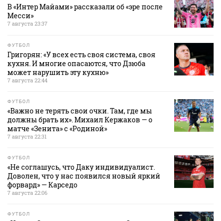
В «Интер Майами» рассказали об «эре после
Месси»
7 августа 23:37
ФУТБОЛ
Григорян: «У всех есть своя система, своя
кухня. И многие опасаются, что Дзюба
может нарушить эту кухню»
7 августа 22:44
ФУТБОЛ
«Важно не терять свои очки. Там, где мы
должны брать их». Михаил Кержаков — о
матче «Зенита» с «Родиной»
7 августа 22:31
ФУТБОЛ
«Не соглашусь, что Даку индивидуалист.
Доволен, что у нас появился новый яркий
форвард» — Карседо
7 августа 22:06
ФУТБОЛ