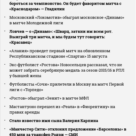
бороться за чемпионство. Он будет фаворитом матча с
«Краснодаром» — Гладилин
Московский «Локомотив» обыграл московское «Динамо»
в матче Молодежной лиги
Ловчев — о «Динамо»: «Шварц, заткни им всем рот.
Выиграй три матча, и мы будем тут говорить:
«Красавец»
«Алания» проведет первый матч на обновленном
Республиканском стадионе «Спартак» 15 августа
Экс‑футболист «Ростова» Новосельцев рассказал, что не
может забрать серебряную медаль за сезон‑2015/16 в РПЛ
у бывшей жены
Футболисты «Сочи» прилетели в Москву на матч Первой
лиги с «Торпедо»
«Ростов» обыграл «Зенит» в матче МФЛ
Мастантуоно перешел из «Реала» в «Фиорентину» на
правах аренды
Стало известно имя сына Валерия Карпина
«Манчестер Сити» отклонил предложение «Барселоны» в
€50 млн за трансфер Родри — СМИ