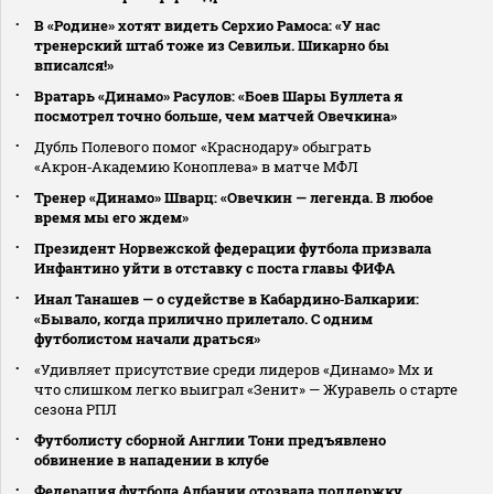
В «Родине» хотят видеть Серхио Рамоса: «У нас
тренерский штаб тоже из Севильи. Шикарно бы
вписался!»
Вратарь «Динамо» Расулов: «Боев Шары Буллета я
посмотрел точно больше, чем матчей Овечкина»
Дубль Полевого помог «Краснодару» обыграть
«Акрон‑Академию Коноплева» в матче МФЛ
Тренер «Динамо» Шварц: «Овечкин — легенда. В любое
время мы его ждем»
Президент Норвежской федерации футбола призвала
Инфантино уйти в отставку с поста главы ФИФА
Инал Танашев — о судействе в Кабардино‑Балкарии:
«Бывало, когда прилично прилетало. С одним
футболистом начали драться»
«Удивляет присутствие среди лидеров «Динамо» Мх и
что слишком легко выиграл «Зенит» — Журавель о старте
сезона РПЛ
Футболисту сборной Англии Тони предъявлено
обвинение в нападении в клубе
Федерация футбола Албании отозвала поддержку