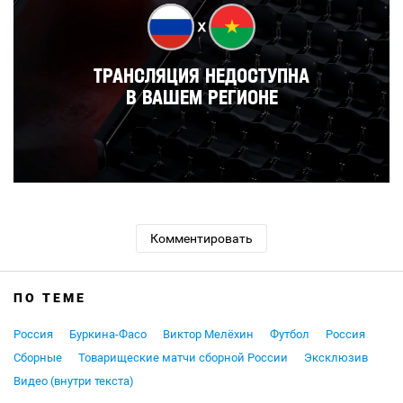
Комментировать
ПО ТЕМЕ
Россия
Буркина-Фасо
Виктор Мелёхин
Футбол
Россия
Сборные
Товарищеские матчи сборной России
Эксклюзив
Видео (внутри текста)