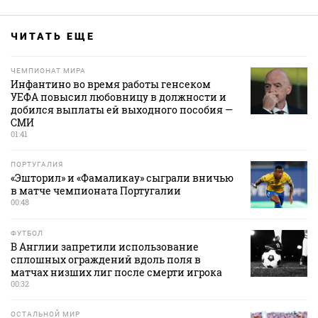
ЧИТАТЬ ЕЩЕ
ЧЕМПИОНАТ МИРА
Инфантино во время работы генсеком
УЕФА повысил любовницу в должности и
добился выплаты ей выходного пособия —
СМИ
01:41
ПОРТУГАЛИЯ
«Эшторил» и «Фамаликау» сыграли вничью
в матче чемпионата Португалии
00:48
ФУТБОЛ
В Англии запретили использование
сплошных ограждений вдоль поля в
матчах низших лиг после смерти игрока
00:32
ОСТАЛЬНОЙ МИР