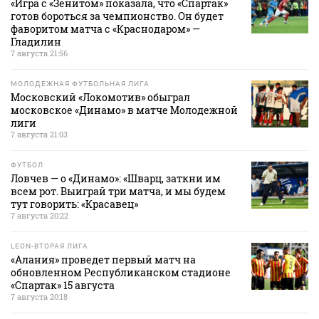
«Игра с «Зенитом» показала, что «Спартак»
готов бороться за чемпионство. Он будет
фаворитом матча с «Краснодаром» —
Гладилин
7 августа 21:56
МОЛОДЕЖНАЯ ФУТБОЛЬНАЯ ЛИГА
Московский «Локомотив» обыграл
московское «Динамо» в матче Молодежной
лиги
7 августа 21:03
ФУТБОЛ
Ловчев — о «Динамо»: «Шварц, заткни им
всем рот. Выиграй три матча, и мы будем
тут говорить: «Красавец»
7 августа 20:22
LEON-ВТОРАЯ ЛИГА
«Алания» проведет первый матч на
обновленном Республиканском стадионе
«Спартак» 15 августа
7 августа 20:18