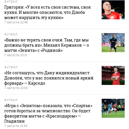
ФУТБОЛ
Григорян: «У всех есть своя система, своя
кухня. И многие опасаются, что Дзюба
может нарушить эту кухню»
7 августа 22:44
ФУТБОЛ
«Важно не терять свои очки. Там, где мы
должны брать их». Михаил Кержаков — о
матче «Зенита» с «Родиной»
7 августа 22:31
ФУТБОЛ
«Не соглашусь, что Даку индивидуалист.
Доволен, что у нас появился новый яркий
форвард» — Карседо
7 августа 22:06
ФУТБОЛ
«Игра с «Зенитом» показала, что «Спартак»
готов бороться за чемпионство. Он будет
фаворитом матча с «Краснодаром» —
Гладилин
7 августа 21:56