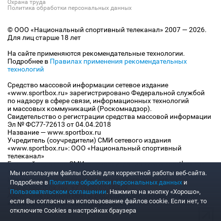
Охрана труда
Политика обработки персональных данных
© ООО «Национальный спортивный телеканал» 2007 — 2026.
Для лиц старше 18 лет
На сайте применяются рекомендательные технологии.
Подробнее в
Правилах применения рекомендательных
технологий
Средство массовой информации сетевое издание
«www.sportbox.ru» зарегистрировано Федеральной службой
по надзору в сфере связи, информационных технологий
и массовых коммуникаций (Роскомнадзор).
Свидетельство о регистрации средства массовой информации
Эл № ФС77-72613 от 04.04.2018
Название — www.sportbox.ru
Учредитель (соучредители) СМИ сетевого издания
«www.sportbox.ru»: ООО «Национальный спортивный
телеканал»
Главный редактор СМИ сетевого издания «www.sportbox.ru»:
Конов В.А.
Мы используем файлы Сookie для корректной работы веб-сайта.
Номер телефона редакции СМИ сетевого издания
Подробнее в
Политике обработки персональных данных
и
«www.sportbox.ru»: +7 (495) 653 8419
Пользовательском соглашении
. Нажмите на кнопку «Хорошо»,
Адрес электронной почты редакции СМИ сетевого издания
если Вы согласны на использование файлов cookie. Если нет, то
«www.sportbox.ru»: editor@sportbox.ru
отключите Cookies в настройках браузера