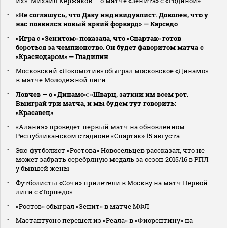
их». Михаил Кержаков — о матче «Зенита» с «Родиной»
«Не соглашусь, что Даку индивидуалист. Доволен, что у
нас появился новый яркий форвард» — Карседо
«Игра с «Зенитом» показала, что «Спартак» готов
бороться за чемпионство. Он будет фаворитом матча с
«Краснодаром» — Гладилин
Московский «Локомотив» обыграл московское «Динамо»
в матче Молодежной лиги
Ловчев — о «Динамо»: «Шварц, заткни им всем рот.
Выиграй три матча, и мы будем тут говорить:
«Красавец»
«Алания» проведет первый матч на обновленном
Республиканском стадионе «Спартак» 15 августа
Экс‑футболист «Ростова» Новосельцев рассказал, что не
может забрать серебряную медаль за сезон‑2015/16 в РПЛ
у бывшей жены
Футболисты «Сочи» прилетели в Москву на матч Первой
лиги с «Торпедо»
«Ростов» обыграл «Зенит» в матче МФЛ
Мастантуоно перешел из «Реала» в «Фиорентину» на