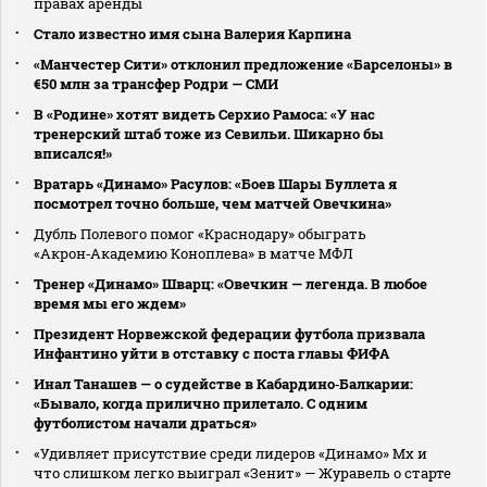
правах аренды
Стало известно имя сына Валерия Карпина
«Манчестер Сити» отклонил предложение «Барселоны» в
€50 млн за трансфер Родри — СМИ
В «Родине» хотят видеть Серхио Рамоса: «У нас
тренерский штаб тоже из Севильи. Шикарно бы
вписался!»
Вратарь «Динамо» Расулов: «Боев Шары Буллета я
посмотрел точно больше, чем матчей Овечкина»
Дубль Полевого помог «Краснодару» обыграть
«Акрон‑Академию Коноплева» в матче МФЛ
Тренер «Динамо» Шварц: «Овечкин — легенда. В любое
время мы его ждем»
Президент Норвежской федерации футбола призвала
Инфантино уйти в отставку с поста главы ФИФА
Инал Танашев — о судействе в Кабардино‑Балкарии:
«Бывало, когда прилично прилетало. С одним
футболистом начали драться»
«Удивляет присутствие среди лидеров «Динамо» Мх и
что слишком легко выиграл «Зенит» — Журавель о старте