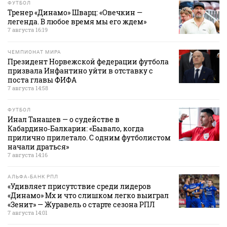
ФУТБОЛ
Тренер «Динамо» Шварц: «Овечкин —
легенда. В любое время мы его ждем»
7 августа 16:19
ЧЕМПИОНАТ МИРА
Президент Норвежской федерации футбола
призвала Инфантино уйти в отставку с
поста главы ФИФА
7 августа 14:58
ФУТБОЛ
Инал Танашев — о судействе в
Кабардино‑Балкарии: «Бывало, когда
прилично прилетало. С одним футболистом
начали драться»
7 августа 14:16
АЛЬФА-БАНК РПЛ
«Удивляет присутствие среди лидеров
«Динамо» Мх и что слишком легко выиграл
«Зенит» — Журавель о старте сезона РПЛ
7 августа 14:01