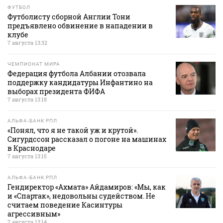
ФУТБОЛ
Футболисту сборной Англии Тони
предъявлено обвинение в нападении в
клубе
7 августа 13:32
ЧЕМПИОНАТ МИРА
Федерация футбола Албании отозвала
поддержку кандидатуры Инфантино на
выборах президента ФИФА
7 августа 13:18
АЛЬФА-БАНК РПЛ
«Понял, что я не такой уж и крутой».
Сигурдссон рассказал о погоне на машинах
в Краснодаре
7 августа 13:15
АЛЬФА-БАНК РПЛ
Гендиректор «Ахмата» Айдамиров: «Мы, как
и «Спартак», недовольны судейством. Не
считаем поведение Касинтуры
агрессивным»
7 августа 13:14