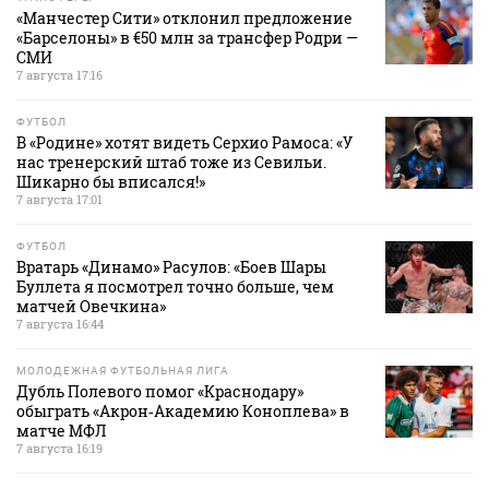
«Манчестер Сити» отклонил предложение
«Барселоны» в €50 млн за трансфер Родри —
СМИ
7 августа 17:16
ФУТБОЛ
В «Родине» хотят видеть Серхио Рамоса: «У
нас тренерский штаб тоже из Севильи.
Шикарно бы вписался!»
7 августа 17:01
ФУТБОЛ
Вратарь «Динамо» Расулов: «Боев Шары
Буллета я посмотрел точно больше, чем
матчей Овечкина»
7 августа 16:44
МОЛОДЕЖНАЯ ФУТБОЛЬНАЯ ЛИГА
Дубль Полевого помог «Краснодару»
обыграть «Акрон‑Академию Коноплева» в
матче МФЛ
7 августа 16:19