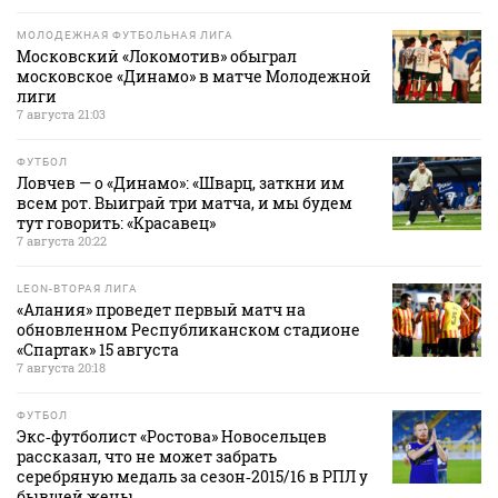
МОЛОДЕЖНАЯ ФУТБОЛЬНАЯ ЛИГА
Московский «Локомотив» обыграл
московское «Динамо» в матче Молодежной
лиги
7 августа 21:03
ФУТБОЛ
Ловчев — о «Динамо»: «Шварц, заткни им
всем рот. Выиграй три матча, и мы будем
тут говорить: «Красавец»
7 августа 20:22
LEON-ВТОРАЯ ЛИГА
«Алания» проведет первый матч на
обновленном Республиканском стадионе
«Спартак» 15 августа
7 августа 20:18
ФУТБОЛ
Экс‑футболист «Ростова» Новосельцев
рассказал, что не может забрать
серебряную медаль за сезон‑2015/16 в РПЛ у
бывшей жены