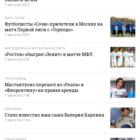
7 августа 20:13
ЛИГА ПАРИ
Футболисты «Сочи» прилетели в Москву на
матч Первой лиги с «Торпедо»
7 августа 19:57
МОЛОДЕЖНАЯ ФУТБОЛЬНАЯ ЛИГА
«Ростов» обыграл «Зенит» в матче МФЛ
7 августа 19:25
ТРАНСФЕРЫ
Мастантуоно перешел из «Реала» в
«Фиорентину» на правах аренды
7 августа 17:48
СБОРНЫЕ
Стало известно имя сына Валерия Карпина
7 августа 17:34
ТРАНСФЕРЫ