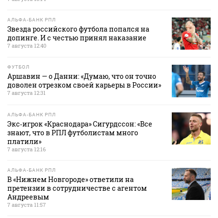
АЛЬФА-БАНК РПЛ
Звезда российского футбола попался на
допинге. И с честью принял наказание
7 августа 12:40
ФУТБОЛ
Аршавин — о Данни: «Думаю, что он точно
доволен отрезком своей карьеры в России»
7 августа 12:31
АЛЬФА-БАНК РПЛ
Экс‑игрок «Краснодара» Сигурдссон: «Все
знают, что в РПЛ футболистам много
платили»
7 августа 12:16
АЛЬФА-БАНК РПЛ
В «Нижнем Новгороде» ответили на
претензии в сотрудничестве с агентом
Андреевым
7 августа 11:57