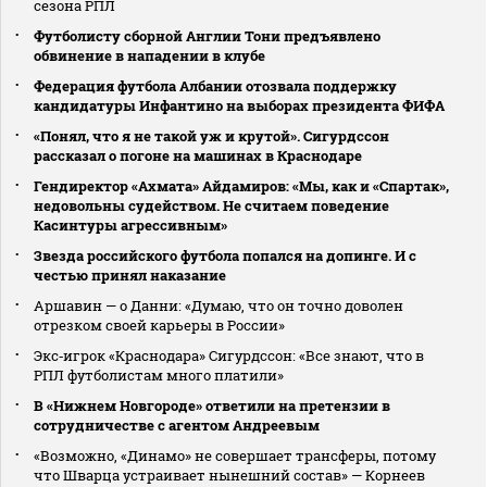
сезона РПЛ
Футболисту сборной Англии Тони предъявлено
обвинение в нападении в клубе
Федерация футбола Албании отозвала поддержку
кандидатуры Инфантино на выборах президента ФИФА
«Понял, что я не такой уж и крутой». Сигурдссон
рассказал о погоне на машинах в Краснодаре
Гендиректор «Ахмата» Айдамиров: «Мы, как и «Спартак»,
недовольны судейством. Не считаем поведение
Касинтуры агрессивным»
Звезда российского футбола попался на допинге. И с
честью принял наказание
Аршавин — о Данни: «Думаю, что он точно доволен
отрезком своей карьеры в России»
Экс‑игрок «Краснодара» Сигурдссон: «Все знают, что в
РПЛ футболистам много платили»
В «Нижнем Новгороде» ответили на претензии в
сотрудничестве с агентом Андреевым
«Возможно, «Динамо» не совершает трансферы, потому
что Шварца устраивает нынешний состав» — Корнеев