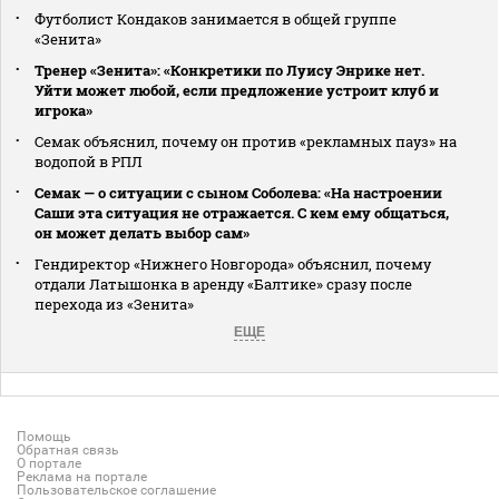
Футболист Кондаков занимается в общей группе
«Зенита»
Тренер «Зенита»: «Конкретики по Луису Энрике нет.
Уйти может любой, если предложение устроит клуб и
игрока»
Семак объяснил, почему он против «рекламных пауз» на
водопой в РПЛ
Семак — о ситуации с сыном Соболева: «На настроении
Саши эта ситуация не отражается. С кем ему общаться,
он может делать выбор сам»
Гендиректор «Нижнего Новгорода» объяснил, почему
отдали Латышонка в аренду «Балтике» сразу после
перехода из «Зенита»
ЕЩЕ
Помощь
Обратная связь
О портале
Реклама на портале
Пользовательское соглашение