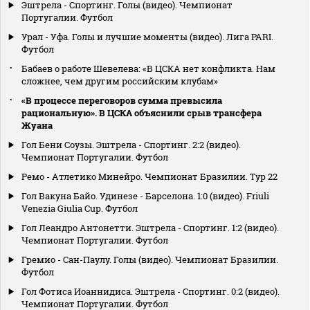
Эштрела - Спортинг. Голы (видео). Чемпионат
Португалии. Футбол
Урал - Уфа. Голы и лучшие моменты (видео). Лига PARI.
Футбол
Бабаев о работе Шевелева: «В ЦСКА нет конфликта. Нам
сложнее, чем другим российским клубам»
«В процессе переговоров сумма превысила
рациональную». В ЦСКА объяснили срыв трансфера
Жуана
Гол Бени Соузы. Эштрела - Спортинг. 2:2 (видео).
Чемпионат Португалии. Футбол
Ремо - Атлетико Минейро. Чемпионат Бразилии. Тур 22
Гол Вакуна Байо. Удинезе - Барселона. 1:0 (видео). Friuli
Venezia Giulia Cup. Футбол
Гол Леандро Антонетти. Эштрела - Спортинг. 1:2 (видео).
Чемпионат Португалии. Футбол
Гремио - Сан-Паулу. Голы (видео). Чемпионат Бразилии.
Футбол
Гол Фотиса Иоаннидиса. Эштрела - Спортинг. 0:2 (видео).
Чемпионат Португалии. Футбол