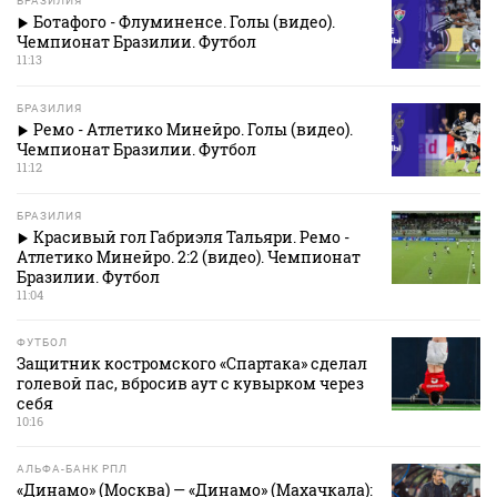
БРАЗИЛИЯ
Ботафого - Флуминенсе. Голы (видео).
Чемпионат Бразилии. Футбол
11:13
БРАЗИЛИЯ
Ремо - Атлетико Минейро. Голы (видео).
Чемпионат Бразилии. Футбол
11:12
БРАЗИЛИЯ
Красивый гол Габриэля Тальяри. Ремо -
Атлетико Минейро. 2:2 (видео). Чемпионат
Бразилии. Футбол
11:04
ФУТБОЛ
Защитник костромского «Спартака» сделал
голевой пас, вбросив аут с кувырком через
себя
10:16
АЛЬФА-БАНК РПЛ
«Динамо» (Москва) — «Динамо» (Махачкала):