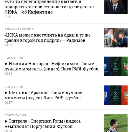
«Кто‑то целенаправленно пытается
подорвать авторитет нашего президента».
ФИФА — об Инфантино
01:47
АЛЬФА-БАНК РПЛ
«ЦСКА может наступить на одни и те же
грабли второй год подряд» — Радимов
00:59
ЛИГА ПАРИ
Нижний Новгород - Нефтехимик. Голы и
лучшие моменты (видео). Лига PARI. Футбол
00:38
ЛИГА ПАРИ
Шинник - Арсенал. Голы и лучшие
моменты (видео). Лига PARI. Футбол
00:37
ПОРТУГАЛИЯ
Эштрела - Спортинг. Голы (видео).
Чемпионат Португалии. Футбол
00:34