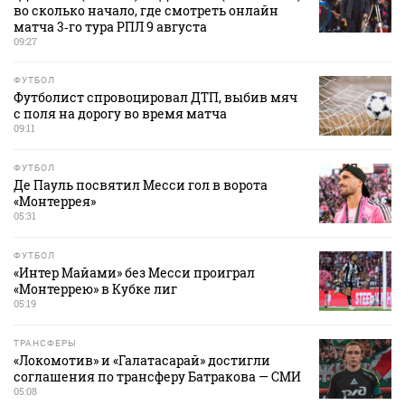
во сколько начало, где смотреть онлайн
матча 3‑го тура РПЛ 9 августа
09:27
ФУТБОЛ
Футболист спровоцировал ДТП, выбив мяч
с поля на дорогу во время матча
09:11
ФУТБОЛ
Де Пауль посвятил Месси гол в ворота
«Монтеррея»
05:31
ФУТБОЛ
«Интер Майами» без Месси проиграл
«Монтеррею» в Кубке лиг
05:19
ТРАНСФЕРЫ
«Локомотив» и «Галатасарай» достигли
соглашения по трансферу Батракова — СМИ
05:08