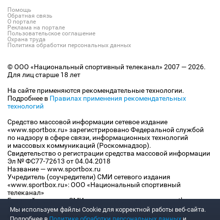
Помощь
Обратная связь
О портале
Реклама на портале
Пользовательское соглашение
Охрана труда
Политика обработки персональных данных
© ООО «Национальный спортивный телеканал» 2007 — 2026.
Для лиц старше 18 лет
На сайте применяются рекомендательные технологии.
Подробнее в
Правилах применения рекомендательных
технологий
Средство массовой информации сетевое издание
«www.sportbox.ru» зарегистрировано Федеральной службой
по надзору в сфере связи, информационных технологий
и массовых коммуникаций (Роскомнадзор).
Свидетельство о регистрации средства массовой информации
Эл № ФС77-72613 от 04.04.2018
Название — www.sportbox.ru
Учредитель (соучредители) СМИ сетевого издания
«www.sportbox.ru»: ООО «Национальный спортивный
телеканал»
Главный редактор СМИ сетевого издания «www.sportbox.ru»:
Конов В.А.
Мы используем файлы Сookie для корректной работы веб-сайта.
Номер телефона редакции СМИ сетевого издания
Подробнее в
Политике обработки персональных данных
и