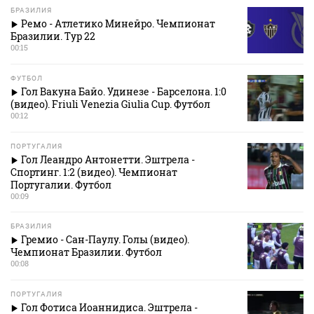
БРАЗИЛИЯ
Ремо - Атлетико Минейро. Чемпионат
Бразилии. Тур 22
00:15
ФУТБОЛ
Гол Вакуна Байо. Удинезе - Барселона. 1:0
(видео). Friuli Venezia Giulia Cup. Футбол
00:12
ПОРТУГАЛИЯ
Гол Леандро Антонетти. Эштрела -
Спортинг. 1:2 (видео). Чемпионат
Португалии. Футбол
00:09
БРАЗИЛИЯ
Гремио - Сан-Паулу. Голы (видео).
Чемпионат Бразилии. Футбол
00:08
ПОРТУГАЛИЯ
Гол Фотиса Иоаннидиса. Эштрела -