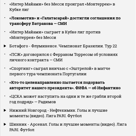
«Интер Майами» без Месси проиграл «Монтеррею» в
Кубке лиг
«Локомотив» и «Галатасарай» достигли соглашения по
трансферу Батракова — СМИ
«Интер Майами» сыграет в Кубке лиг против
«Монтеррея» без Месси
Ботафого - Флуминенсе. Чемпионат Бразилии. Тур 22
«ПСЖ» договорился с Ферраном Торресом об условиях
личного контракта — СМИ
«Спортинг» сыграл вничью с «Эштрелой» в матче
первого тура чемпионата Португалии
«Кто‑то целенаправленно пытается подорвать
авторитет нашего президента». ФИФА — об Инфантино
«ЦСКА может наступить на одни и те же грабли второй
год подряд» — Радимов
Нижний Новгород - Нефтехимик. Голы и лучшие
моменты (видео). Лига PARI. Футбол
Шинник - Арсенал. Голы и лучшие моменты (видео). Лига
PARI. Футбол