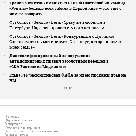
Тренер «Зенита» Семак: «В РПЛ не бывает слабых команд.
«Родина» больше всех забила в Первой лиге — это уже о
чем‑то говорит»
Футболист «Зенита» Вега: «Сразу же влюбился в
Петербург. Надеюсь провести много лет здесь»
Футболист «Зенита» Вега: «Конкуренция с Дугласом
Сантосом очень мотивирует. Он — друг, который помог
моей семье»
Дисквалифицированный за нарушение
антидопинговых правил Заболотный перешел в
«СКА‑Ростов» из Медиалиги
Глава FPF раскритиковал ФИФА за идею продажи прав на
ЧМ
ЕЩЕ
Помощь
Обратная связь
О портале
Реклама на портале
Пользовательское соглашение
Охрана труда