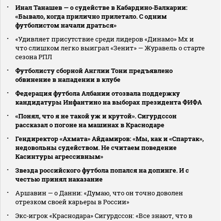
Инал Танашев — о судействе в Кабардино‑Балкарии:
«Бывало, когда прилично прилетало. С одним
футболистом начали драться»
«Удивляет присутствие среди лидеров «Динамо» Мх и
что слишком легко выиграл «Зенит» — Журавель о старте
сезона РПЛ
Футболисту сборной Англии Тони предъявлено
обвинение в нападении в клубе
Федерация футбола Албании отозвала поддержку
кандидатуры Инфантино на выборах президента ФИФА
«Понял, что я не такой уж и крутой». Сигурдссон
рассказал о погоне на машинах в Краснодаре
Гендиректор «Ахмата» Айдамиров: «Мы, как и «Спартак»,
недовольны судейством. Не считаем поведение
Касинтуры агрессивным»
Звезда российского футбола попался на допинге. И с
честью принял наказание
Аршавин — о Данни: «Думаю, что он точно доволен
отрезком своей карьеры в России»
Экс‑игрок «Краснодара» Сигурдссон: «Все знают, что в