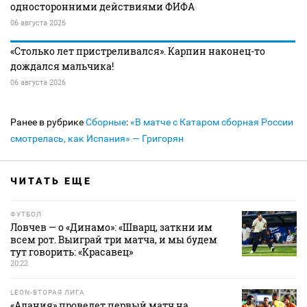
односторонними действиями ФИФА
06 августа 2026
«Столько лет пристреливался». Карпин наконец-то
дождался мальчика!
06 августа 2026
Ранее в рубрике
Сборные
:
«В матче с Катаром сборная России
смотрелась, как Испания» — Григорян
ЧИТАТЬ ЕЩЕ
ФУТБОЛ
Ловчев — о «Динамо»: «Шварц, заткни им
всем рот. Выиграй три матча, и мы будем
тут говорить: «Красавец»
20:22
LEON-ВТОРАЯ ЛИГА
«Алания» проведет первый матч на