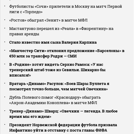
Футболисты «Сочи» прилетели в Москву на матч Первой
лиги с «Торпедо»
«Ростов» обыграл «Зенит» в матче МФЛ
Мастантуоно перешел из «Реала» в «Фиорентину» на
правах аренды
Стало известно имя сына Валерия Карпина
«Манчестер Сити» отклонил предложение «Барселоны» в
€50 млн за трансфер Родри — СМИ
В «Родине» хотят видеть Серхио Рамоса: «У нас
тренерский штаб тоже из Севильи. Шикарно бы
вписался!»
Вратарь «Динамо» Расулов: «Боев Шары Буллета я
посмотрел точно больше, чем матчей Овечкина»
Дубль Полевого помог «Краснодару» обыграть
«Акрон‑Академию Коноплева» в матче МФЛ
Тренер «Динамо» Шварц: «Овечкин — легенда. В любое
время мы его ждем»
Президент Норвежской федерации футбола призвала
Инфантино уйти в отставку с поста главы ФИФА