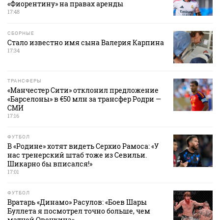
«Фиорентину» на правах аренды
17:48
СБОРНЫЕ
Стало известно имя сына Валерия Карпина
17:34
ТРАНСФЕРЫ
«Манчестер Сити» отклонил предложение
«Барселоны» в €50 млн за трансфер Родри —
СМИ
17:16
ФУТБОЛ
В «Родине» хотят видеть Серхио Рамоса: «У
нас тренерский штаб тоже из Севильи.
Шикарно бы вписался!»
17:01
ФУТБОЛ
Вратарь «Динамо» Расулов: «Боев Шары
Буллета я посмотрел точно больше, чем
матчей Овечкина»