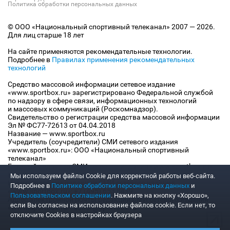
Политика обработки персональных данных
© ООО «Национальный спортивный телеканал» 2007 — 2026.
Для лиц старше 18 лет
На сайте применяются рекомендательные технологии.
Подробнее в
Правилах применения рекомендательных
технологий
Средство массовой информации сетевое издание
«www.sportbox.ru» зарегистрировано Федеральной службой
по надзору в сфере связи, информационных технологий
и массовых коммуникаций (Роскомнадзор).
Свидетельство о регистрации средства массовой информации
Эл № ФС77-72613 от 04.04.2018
Название — www.sportbox.ru
Учредитель (соучредители) СМИ сетевого издания
«www.sportbox.ru»: ООО «Национальный спортивный
телеканал»
Главный редактор СМИ сетевого издания «www.sportbox.ru»:
Конов В.А.
Мы используем файлы Сookie для корректной работы веб-сайта.
Номер телефона редакции СМИ сетевого издания
Подробнее в
Политике обработки персональных данных
и
«www.sportbox.ru»: +7 (495) 653 8419
Пользовательском соглашении
. Нажмите на кнопку «Хорошо»,
Адрес электронной почты редакции СМИ сетевого издания
если Вы согласны на использование файлов cookie. Если нет, то
«www.sportbox.ru»: editor@sportbox.ru
отключите Cookies в настройках браузера