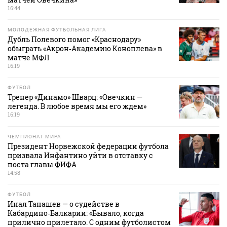
16:44
МОЛОДЕЖНАЯ ФУТБОЛЬНАЯ ЛИГА
Дубль Полевого помог «Краснодару»
обыграть «Акрон‑Академию Коноплева» в
матче МФЛ
16:19
ФУТБОЛ
Тренер «Динамо» Шварц: «Овечкин —
легенда. В любое время мы его ждем»
16:19
ЧЕМПИОНАТ МИРА
Президент Норвежской федерации футбола
призвала Инфантино уйти в отставку с
поста главы ФИФА
14:58
ФУТБОЛ
Инал Танашев — о судействе в
Кабардино‑Балкарии: «Бывало, когда
прилично прилетало. С одним футболистом