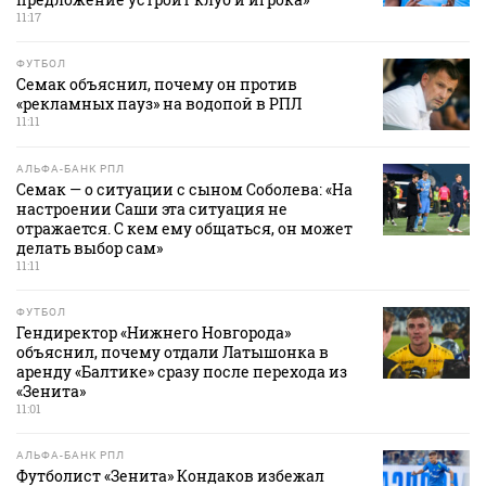
11:17
ФУТБОЛ
Семак объяснил, почему он против
«рекламных пауз» на водопой в РПЛ
11:11
АЛЬФА-БАНК РПЛ
Семак — о ситуации с сыном Соболева: «На
настроении Саши эта ситуация не
отражается. С кем ему общаться, он может
делать выбор сам»
11:11
ФУТБОЛ
Гендиректор «Нижнего Новгорода»
объяснил, почему отдали Латышонка в
аренду «Балтике» сразу после перехода из
«Зенита»
11:01
АЛЬФА-БАНК РПЛ
Футболист «Зенита» Кондаков избежал