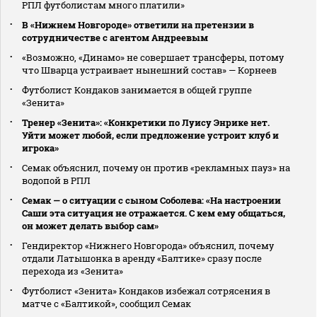
РПЛ футболистам много платили»
В «Нижнем Новгороде» ответили на претензии в
сотрудничестве с агентом Андреевым
«Возможно, «Динамо» не совершает трансферы, потому
что Шварца устраивает нынешний состав» — Корнеев
Футболист Кондаков занимается в общей группе
«Зенита»
Тренер «Зенита»: «Конкретики по Луису Энрике нет.
Уйти может любой, если предложение устроит клуб и
игрока»
Семак объяснил, почему он против «рекламных пауз» на
водопой в РПЛ
Семак — о ситуации с сыном Соболева: «На настроении
Саши эта ситуация не отражается. С кем ему общаться,
он может делать выбор сам»
Гендиректор «Нижнего Новгорода» объяснил, почему
отдали Латышонка в аренду «Балтике» сразу после
перехода из «Зенита»
Футболист «Зенита» Кондаков избежал сотрясения в
матче с «Балтикой», сообщил Семак