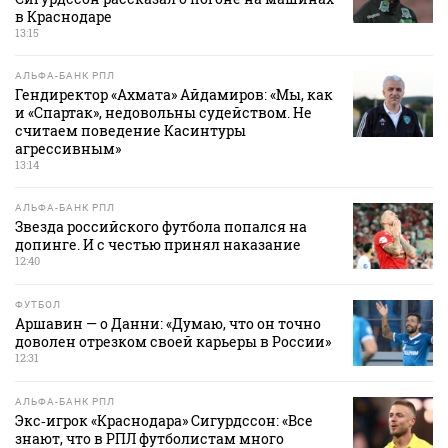
в Краснодаре
13:15
АЛЬФА-БАНК РПЛ
Гендиректор «Ахмата» Айдамиров: «Мы, как
и «Спартак», недовольны судейством. Не
считаем поведение Касинтуры
агрессивным»
13:14
АЛЬФА-БАНК РПЛ
Звезда российского футбола попался на
допинге. И с честью принял наказание
12:40
ФУТБОЛ
Аршавин — о Данни: «Думаю, что он точно
доволен отрезком своей карьеры в России»
12:31
АЛЬФА-БАНК РПЛ
Экс‑игрок «Краснодара» Сигурдссон: «Все
знают, что в РПЛ футболистам много