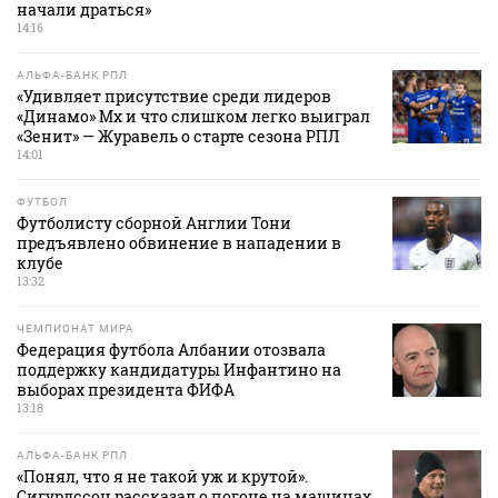
начали драться»
14:16
АЛЬФА-БАНК РПЛ
«Удивляет присутствие среди лидеров
«Динамо» Мх и что слишком легко выиграл
«Зенит» — Журавель о старте сезона РПЛ
14:01
ФУТБОЛ
Футболисту сборной Англии Тони
предъявлено обвинение в нападении в
клубе
13:32
ЧЕМПИОНАТ МИРА
Федерация футбола Албании отозвала
поддержку кандидатуры Инфантино на
выборах президента ФИФА
13:18
АЛЬФА-БАНК РПЛ
«Понял, что я не такой уж и крутой».
Сигурдссон рассказал о погоне на машинах