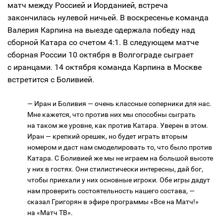
матч между Россией и Иорданией, встреча
закончилась нулевой ничьей. В воскресенье команда
Валерия Карпина на выезде одержала победу над
сборной Катара со счетом 4:1. В следующем матче
сборная России 10 октября в Волгограде сыграет
с иранцами. 14 октября команда Карпина в Москве
встретится с Боливией.
— Иран и Боливия — очень классные соперники для нас.
Мне кажется, что против них мы способны сыграть
на таком же уровне, как против Катара. Уверен в этом.
Иран — крепкий орешек, но будет играть вторым
номером и даст нам смоделировать то, что было против
Катара. С Боливией же мы не играем на большой высоте
у них в гостях. Они стилистически интересны, дай бог,
чтобы приехали у них основные игроки. Обе игры дадут
нам проверить состоятельность нашего состава, —
сказал Григорян в эфире программы «Все на Матч!»
на «Матч ТВ».