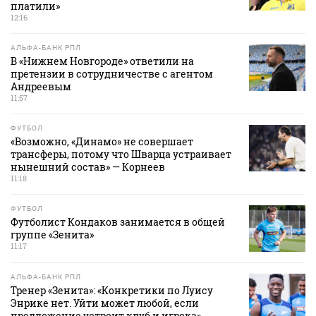
платили»
12:16
АЛЬФА-БАНК РПЛ
В «Нижнем Новгороде» ответили на
претензии в сотрудничестве с агентом
Андреевым
11:57
ФУТБОЛ
«Возможно, «Динамо» не совершает
трансферы, потому что Шварца устраивает
нынешний состав» — Корнеев
11:18
ФУТБОЛ
Футболист Кондаков занимается в общей
группе «Зенита»
11:17
АЛЬФА-БАНК РПЛ
Тренер «Зенита»: «Конкретики по Луису
Энрике нет. Уйти может любой, если
предложение устроит клуб и игрока»