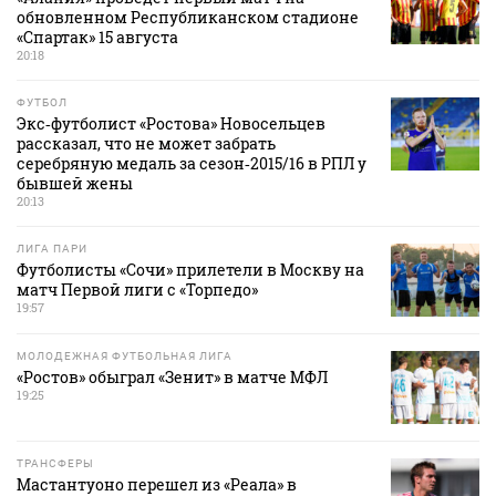
обновленном Республиканском стадионе
«Спартак» 15 августа
20:18
ФУТБОЛ
Экс‑футболист «Ростова» Новосельцев
рассказал, что не может забрать
серебряную медаль за сезон‑2015/16 в РПЛ у
бывшей жены
20:13
ЛИГА ПАРИ
Футболисты «Сочи» прилетели в Москву на
матч Первой лиги с «Торпедо»
19:57
МОЛОДЕЖНАЯ ФУТБОЛЬНАЯ ЛИГА
«Ростов» обыграл «Зенит» в матче МФЛ
19:25
ТРАНСФЕРЫ
Мастантуоно перешел из «Реала» в