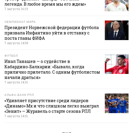
легенда. В любое время мы его ждем»
7 августа 16:19
ЧЕМПИОНАТ МИРА
Президент Норвежской федерации футбола
призвала Инфантино уйти в отставку с
поста главы ФИФА
7 августа 14:58
ФУТБОЛ
Инал Танашев — о судействе в
Кабардино‑Балкарии: «Бывало, когда
прилично прилетало. С одним футболистом
начали драться»
7 августа 14:16
АЛЬФА-БАНК РПЛ
«Удивляет присутствие среди лидеров
«Динамо» Мх и что слишком легко выиграл
«Зенит» — Журавель о старте сезона РПЛ
7 августа 14:01