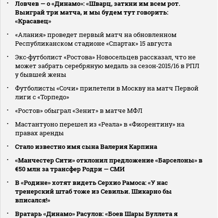
Ловчев — о «Динамо»: «Шварц, заткни им всем рот.
Выиграй три матча, и мы будем тут говорить:
«Красавец»
«Алания» проведет первый матч на обновленном
Республиканском стадионе «Спартак» 15 августа
Экс‑футболист «Ростова» Новосельцев рассказал, что не
может забрать серебряную медаль за сезон‑2015/16 в РПЛ
у бывшей жены
Футболисты «Сочи» прилетели в Москву на матч Первой
лиги с «Торпедо»
«Ростов» обыграл «Зенит» в матче МФЛ
Мастантуоно перешел из «Реала» в «Фиорентину» на
правах аренды
Стало известно имя сына Валерия Карпина
«Манчестер Сити» отклонил предложение «Барселоны» в
€50 млн за трансфер Родри — СМИ
В «Родине» хотят видеть Серхио Рамоса: «У нас
тренерский штаб тоже из Севильи. Шикарно бы
вписался!»
Вратарь «Динамо» Расулов: «Боев Шары Буллета я