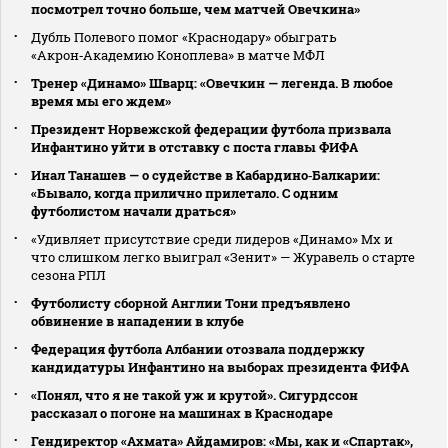
посмотрел точно больше, чем матчей Овечкина»
Дубль Полевого помог «Краснодару» обыграть
«Акрон‑Академию Коноплева» в матче МФЛ
Тренер «Динамо» Шварц: «Овечкин — легенда. В любое
время мы его ждем»
Президент Норвежской федерации футбола призвала
Инфантино уйти в отставку с поста главы ФИФА
Инал Танашев — о судействе в Кабардино‑Балкарии:
«Бывало, когда прилично прилетало. С одним
футболистом начали драться»
«Удивляет присутствие среди лидеров «Динамо» Мх и
что слишком легко выиграл «Зенит» — Журавель о старте
сезона РПЛ
Футболисту сборной Англии Тони предъявлено
обвинение в нападении в клубе
Федерация футбола Албании отозвала поддержку
кандидатуры Инфантино на выборах президента ФИФА
«Понял, что я не такой уж и крутой». Сигурдссон
рассказал о погоне на машинах в Краснодаре
Гендиректор «Ахмата» Айдамиров: «Мы, как и «Спартак»,