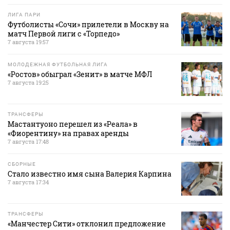
ЛИГА ПАРИ
Футболисты «Сочи» прилетели в Москву на
матч Первой лиги с «Торпедо»
7 августа 19:57
МОЛОДЕЖНАЯ ФУТБОЛЬНАЯ ЛИГА
«Ростов» обыграл «Зенит» в матче МФЛ
7 августа 19:25
ТРАНСФЕРЫ
Мастантуоно перешел из «Реала» в
«Фиорентину» на правах аренды
7 августа 17:48
СБОРНЫЕ
Стало известно имя сына Валерия Карпина
7 августа 17:34
ТРАНСФЕРЫ
«Манчестер Сити» отклонил предложение