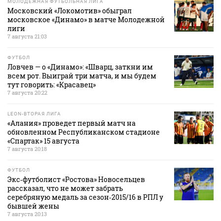
МОЛОДЕЖНАЯ ФУТБОЛЬНАЯ ЛИГА
Московский «Локомотив» обыграл
московское «Динамо» в матче Молодежной
лиги
7 августа 21:03
ФУТБОЛ
Ловчев — о «Динамо»: «Шварц, заткни им
всем рот. Выиграй три матча, и мы будем
тут говорить: «Красавец»
7 августа 20:22
LEON-ВТОРАЯ ЛИГА
«Алания» проведет первый матч на
обновленном Республиканском стадионе
«Спартак» 15 августа
7 августа 20:18
ФУТБОЛ
Экс‑футболист «Ростова» Новосельцев
рассказал, что не может забрать
серебряную медаль за сезон‑2015/16 в РПЛ у
бывшей жены
7 августа 20:13