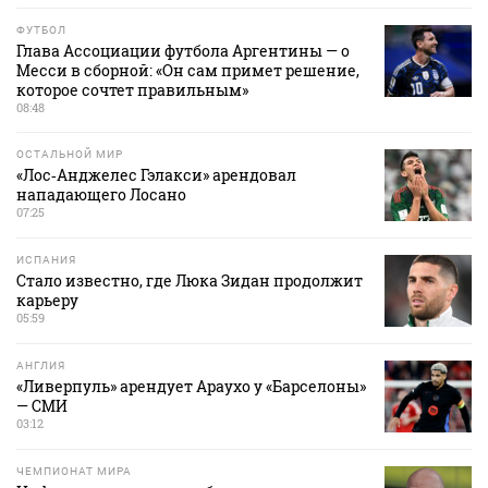
ФУТБОЛ
Глава Ассоциации футбола Аргентины — о
Месси в сборной: «Он сам примет решение,
которое сочтет правильным»
08:48
ОСТАЛЬНОЙ МИР
«Лос‑Анджелес Гэлакси» арендовал
нападающего Лосано
07:25
ИСПАНИЯ
Стало известно, где Люка Зидан продолжит
карьеру
05:59
АНГЛИЯ
«Ливерпуль» арендует Араухо у «Барселоны»
— СМИ
03:12
ЧЕМПИОНАТ МИРА