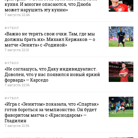
кухня. И многие опасаются, что Дзюба
может нарушить эту кухню»
7 августа 22:44
ФУТБОЛ
«Важно не терять свои очки. Там, где мы
должны брать их». Михаил Кержаков — о
матче «Зенита» с «Родиной»
7 августа 22:31
ФУТБОЛ
«Не соглашусь, что Даку индивидуалист.
Доволен, что у нас появился новый яркий
форвард» — Карседо
7 августа 22:06
ФУТБОЛ
«Игра с «Зенитом» показала, что «Спартак»
готов бороться за чемпионство. Он будет
фаворитом матча с «Краснодаром» —
Гладилин
7 августа 21:56