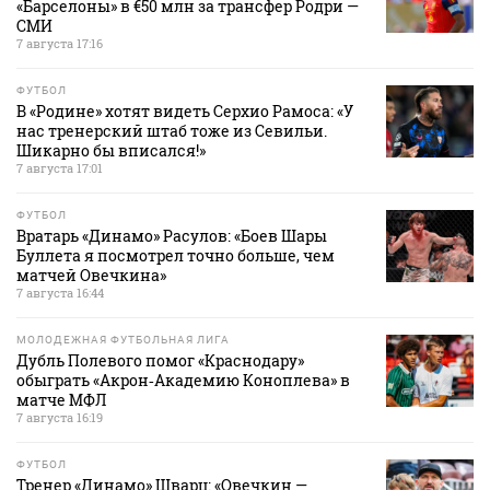
«Барселоны» в €50 млн за трансфер Родри —
СМИ
7 августа 17:16
ФУТБОЛ
В «Родине» хотят видеть Серхио Рамоса: «У
нас тренерский штаб тоже из Севильи.
Шикарно бы вписался!»
7 августа 17:01
ФУТБОЛ
Вратарь «Динамо» Расулов: «Боев Шары
Буллета я посмотрел точно больше, чем
матчей Овечкина»
7 августа 16:44
МОЛОДЕЖНАЯ ФУТБОЛЬНАЯ ЛИГА
Дубль Полевого помог «Краснодару»
обыграть «Акрон‑Академию Коноплева» в
матче МФЛ
7 августа 16:19
ФУТБОЛ
Тренер «Динамо» Шварц: «Овечкин —