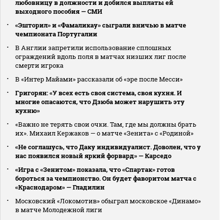
любовницу в должности и добился выплаты ей
выходного пособия — СМИ
«Эшторил» и «Фамаликау» сыграли вничью в матче
чемпионата Португалии
В Англии запретили использование сплошных
ограждений вдоль поля в матчах низших лиг после
смерти игрока
В «Интер Майами» рассказали об «эре после Месси»
Григорян: «У всех есть своя система, своя кухня. И
многие опасаются, что Дзюба может нарушить эту
кухню»
«Важно не терять свои очки. Там, где мы должны брать
их». Михаил Кержаков — о матче «Зенита» с «Родиной»
«Не соглашусь, что Даку индивидуалист. Доволен, что у
нас появился новый яркий форвард» — Карседо
«Игра с «Зенитом» показала, что «Спартак» готов
бороться за чемпионство. Он будет фаворитом матча с
«Краснодаром» — Гладилин
Московский «Локомотив» обыграл московское «Динамо»
в матче Молодежной лиги