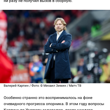
ни разу не получил вызов в сборную.
Валерий Карпин / Фото: © Михаил Зимин / Матч ТВ
Особенно странно это воспринималось на фоне
очевидного прогресса опорника. В этом году вопросы
Карпину по Умярову задавались после каждого