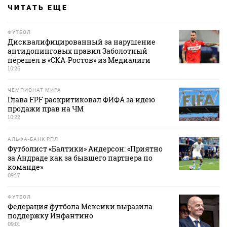
ЧИТАТЬ ЕЩЕ
ФУТБОЛ
Дисквалифицированный за нарушение
антидопинговых правил Заболотный
перешел в «СКА‑Ростов» из Медиалиги
10:26
ЧЕМПИОНАТ МИРА
Глава FPF раскритиковал ФИФА за идею
продажи прав на ЧМ
10:22
АЛЬФА-БАНК РПЛ
Футболист «Балтики» Андерсон: «Приятно
за Андраде как за бывшего партнера по
команде»
09:17
ФУТБОЛ
Федерация футбола Мексики выразила
поддержку Инфантино
09:01