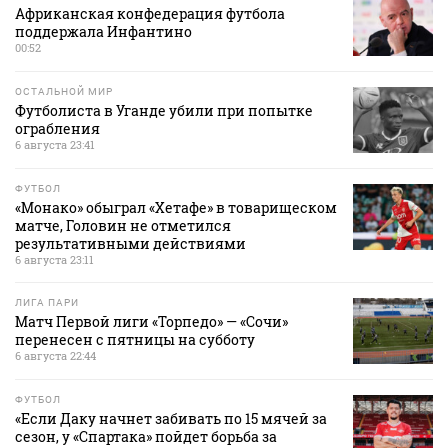
Африканская конфедерация футбола
поддержала Инфантино
00:52
ОСТАЛЬНОЙ МИР
Футболиста в Уганде убили при попытке
ограбления
6 августа 23:41
ФУТБОЛ
«Монако» обыграл «Хетафе» в товарищеском
матче, Головин не отметился
результативными действиями
6 августа 23:11
ЛИГА ПАРИ
Матч Первой лиги «Торпедо» — «Сочи»
перенесен с пятницы на субботу
6 августа 22:44
ФУТБОЛ
«Если Даку начнет забивать по 15 мячей за
сезон, у «Спартака» пойдет борьба за