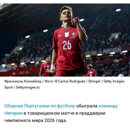
Франсишку Консейсау / Фото: © Carlos Rodrigues / Stringer / Getty Images
Sport / Gettyimages.ru
Сборная Португалии по футболу
обыграла
команду
Нигерии
в товарищеском матче в преддверии
чемпионата мира 2026 года.