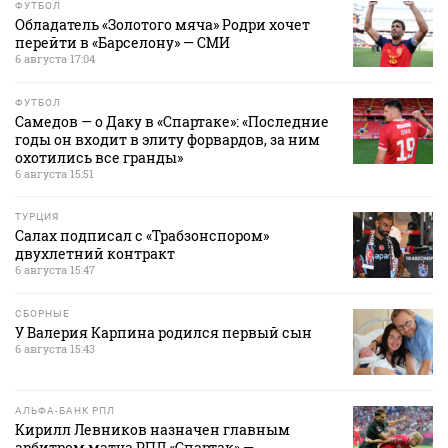
ФУТБОЛ
Обладатель «Золотого мяча» Родри хочет
перейти в «Барселону» — СМИ
6 августа 17:04
ФУТБОЛ
Самедов — о Даку в «Спартаке»: «Последние
годы он входит в элиту форвардов, за ним
охотились все гранды»
6 августа 15:51
ТУРЦИЯ
Салах подписал с «Трабзонспором»
двухлетний контракт
6 августа 15:47
СБОРНЫЕ
У Валерия Карпина родился первый сын
6 августа 15:43
АЛЬФА-БАНК РПЛ
Кирилл Левников назначен главным
арбитром матча РПЛ «Спартак» —