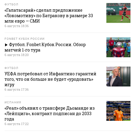
ФУТБОЛ
«Галатасарай» сделал предложение
«Локомотиву» по Батракову в размере 33
млн евро — СМИ
6 августа 18:36
FONBET КУБОК РОССИИ
Футбол. Fonbet Кубок России. Обзор
матчей 1-го тура
6 августа 18:20
ФУТБОЛ
УЕФА потребовал от Инфантино гарантий
того, что он больше не будет «уродовать»
игру
6 августа 17:36
ИСПАНИЯ
«Реал» объявил о трансфере Дьоманде из
«Лейпцига», контракт подписан до 2033
года
6 августа 17:22