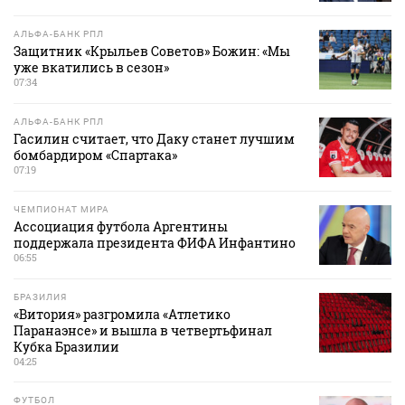
АЛЬФА-БАНК РПЛ
Защитник «Крыльев Советов» Божин: «Мы
уже вкатились в сезон»
07:34
АЛЬФА-БАНК РПЛ
Гасилин считает, что Даку станет лучшим
бомбардиром «Спартака»
07:19
ЧЕМПИОНАТ МИРА
Ассоциация футбола Аргентины
поддержала президента ФИФА Инфантино
06:55
БРАЗИЛИЯ
«Витория» разгромила «Атлетико
Паранаэнсе» и вышла в четвертьфинал
Кубка Бразилии
04:25
ФУТБОЛ