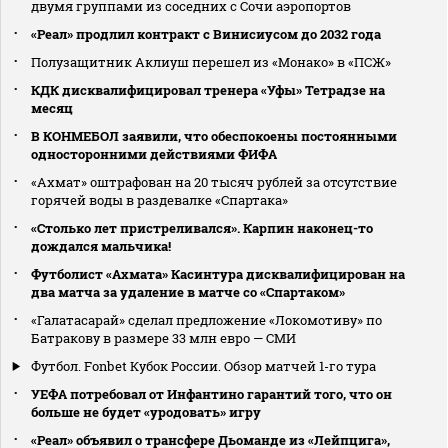
двумя группами из соседних с Сочи аэропортов
«Реал» продлил контракт с Винисиусом до 2032 года
Полузащитник Аклиуш перешел из «Монако» в «ПСЖ»
КДК дисквалифицировал тренера «Уфы» Тетрадзе на
месяц
В КОНМЕБОЛ заявили, что обеспокоены постоянными
односторонними действиями ФИФА
«Ахмат» оштрафован на 20 тысяч рублей за отсутствие
горячей воды в раздевалке «Спартака»
«Столько лет пристреливался». Карпин наконец-то
дождался мальчика!
Футболист «Ахмата» Касинтура дисквалифицирован на
два матча за удаление в матче со «Спартаком»
«Галатасарай» сделал предложение «Локомотиву» по
Батракову в размере 33 млн евро — СМИ
Футбол. Fonbet Кубок России. Обзор матчей 1-го тура
УЕФА потребовал от Инфантино гарантий того, что он
больше не будет «уродовать» игру
«Реал» объявил о трансфере Дьоманде из «Лейпцига»,