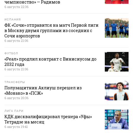
чемпионство» — Радимов
6 августа 22:36
ИСПАНИЯ
ФК «Сочи» отправится на матч Первой лиги
в Москву двумя группами из соседних с
Сочи аэропортов
6 августа 21:06
ФУТБОЛ
«Реал» продлил контракт с Винисиусом до
2032 года
6 августа 21:06
ТРАНСФЕРЫ
Полузащитник Аклиуш перешел из
«Монако» в «ПСЖ»
6 августа 20:36
ЛИГА ПАРИ
КДК дисквалифицировал тренера «Уфы»
Тетрадзе на месяц
6 августа 19:41