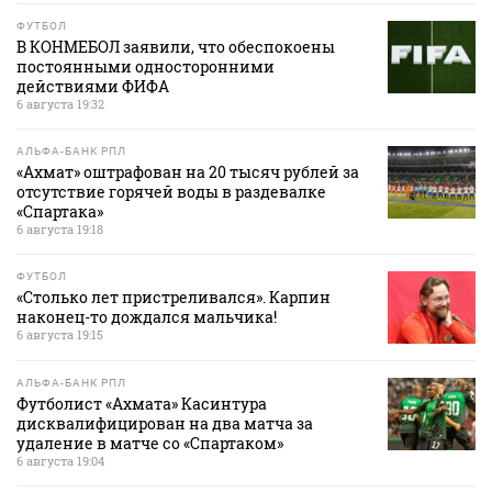
ФУТБОЛ
В КОНМЕБОЛ заявили, что обеспокоены
постоянными односторонними
действиями ФИФА
6 августа 19:32
АЛЬФА-БАНК РПЛ
«Ахмат» оштрафован на 20 тысяч рублей за
отсутствие горячей воды в раздевалке
«Спартака»
6 августа 19:18
ФУТБОЛ
«Столько лет пристреливался». Карпин
наконец-то дождался мальчика!
6 августа 19:15
АЛЬФА-БАНК РПЛ
Футболист «Ахмата» Касинтура
дисквалифицирован на два матча за
удаление в матче со «Спартаком»
6 августа 19:04