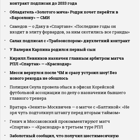
контракт подписан до 2033 года
Обладатель «Золотого мяча» Родри хочет перейти в
«Барселону» — СМИ
Самедов — о Даку в «Спартаке»: «Последние годы он
входит в элиту форвардов, за ним охотились все гранды»
Салах подписал с «Трабзонспором» двухлетний контракт
У Валерия Карпина родился первый сын
Кирилл Левников назначен главным арбитром матча
РПЛ «Спартак» — «Краснодар»
Месси вернулся после ЧМ и сразу устроил шоу! Без
нового рекорда не обошлось
Полиция Сеула провела обыск в офисах Корейской
футбольной ассоциации по делу о назначении бывшего
главного тренера
Вратарь «Зенита» Москвичев — о матче с «Балтикой»: «Не
зря чуть подтолкнул штангу перед вторым таймом»
Генич и Моссаковский прокомментируют матч
«Спартак» — «Краснодар» в третьем туре РПЛ
Заболотный сообщил, что получил шестимесячную