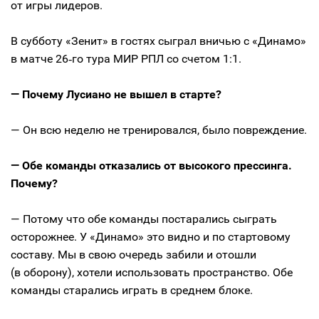
от игры лидеров.
В субботу «Зенит» в гостях сыграл вничью с «Динамо»
в матче 26‑го тура МИР РПЛ со счетом 1:1.
— Почему Лусиано не вышел в старте?
— Он всю неделю не тренировался, было повреждение.
— Обе команды отказались от высокого прессинга.
Почему?
— Потому что обе команды постарались сыграть
осторожнее. У «Динамо» это видно и по стартовому
составу. Мы в свою очередь забили и отошли
(в оборону), хотели использовать пространство. Обе
команды старались играть в среднем блоке.