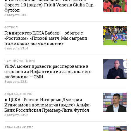
Форест. 1:0 (видео). Friuli Venezia Giulia Cup.
Футбол
8 августа 23:41
ФУТБОЛ
Гендиректор ЦСКА Бабаев — об игре с
«Ростовом»: «Плохой матч. Мы сыграли
ниже своих возможностей»
8 августа 23:34
ЧЕМПИОНАТ МИРА
УЕФА может провести расследование в
отношении Инфантино из‑за выплат его
любовнице — СМИ
8 августа 23:31
АЛЬФА-БАНК РПЛ
ЦСКА - Ростов. Интервью Дмитрия
Игдисамова после матча (видео). Альфа-
Банк Российская Премьер-Лига. Футбол
8 августа 23:22
АЛЬФА-БАНК РПЛ