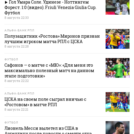
Гол Умара Соле. Удинезе - Ноттингем
Форест. 1:0 (видео). Friuli Venezia Giulia Cup.
Футбол
8 августа 22:33
АЛЬФА-БАНК РПЛ
Полузащитник «Ростова» Миронов признан
лучшим игроком матча РПЛ с ЦСКА
8 августа 22:28
ФУТБОЛ
Сафонов — о матче с «МЮ»: «Для меня это
максимально полезный матч на данном
этапе подготовки»
8 августа 22:22
АЛЬФА-БАНК РПЛ
ЦСКА на своем поле сыграл вничью с
«Ростовом» в матче РПЛ
8 августа 22:21
ФУТБОЛ
Лионель Месси вылетел из США в
Аргентину после новости о смерти отца