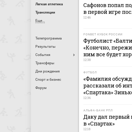
Сафонов попал по
Легкая атлетика
в первой игре пос
Трансляции
12:46
Еще...
FONBET КУБОК РОССИИ
Телепрограмма
Футболист «Балти
«Конечно, пережи
Результаты
ним все будет хо
События
12:38
Трансферы
Дни рождения
ФУТБОЛ
«Фамилия обсужда
Спорт и бизнес
рассказали об ин
Форум
«Спартака» Зинь
12:36
АЛЬФА-БАНК РПЛ
Даку дал первый
в «Спартак»
12:18