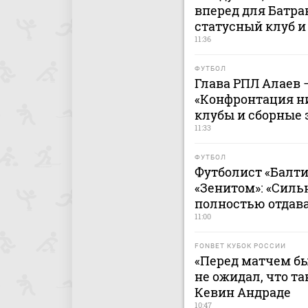
вперед для Батра
статусный клуб и
11:36
ФУТБОЛ
Глава РПЛ Алаев 
«Конфронтация н
клубы и сборные 
11:33
ФУТБОЛ
Футболист «Балти
«Зенитом»: «Сильн
полностью отдава
11:00
FONBET КУБОК РОССИИ
«Перед матчем бы
не ожидал, что та
Кевин Андраде
10:47