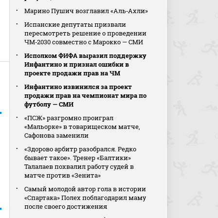
Марино Пушич возглавил «Аль‑Ахли»
Испанские депутаты призвали
пересмотреть решение о проведении
ЧМ‑2030 совместно с Марокко — СМИ
Исполком ФИФА выразил поддержку
Инфантино и признал ошибки в
проекте продажи прав на ЧМ
Инфантино извинился за проект
продажи прав на чемпионат мира по
футболу — СМИ
«ПСЖ» разгромно проиграл
«Мальорке» в товарищеском матче,
Сафонова заменили
«Здорово арбитр разобрался. Редко
бывает такое». Тренер «Балтики»
Талалаев похвалил работу судей в
матче против «Зенита»
Самый молодой автор гола в истории
«Спартака» Полех поблагодарил маму
после своего достижения