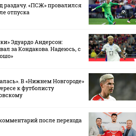
д раздачу. «ПСЖ» провалился
ле отпуска
ки» Эдуардо Андерсон:
вал за Кондакова. Надеюсь, с
рошо»
лась». В «Нижнем Новгороде»
тересе к футболисту
ковскому
 комментарий после перехода