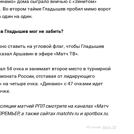
Динамо» дома сыграло вничью с «Зенитом»
1. Во втором тайме Гладышев пробил мимо ворот
 один на один.
ав Гладышев мог не забить?
но ставить на угловой флаг, чтобы Гладышев
казал Аршавин в эфире «Матч ТВ».
ал 54 очка и занимает второе место в турнирной
пионата России, отставая от лидирующего
 на четыре очка. «Динамо» с 47 очками идет
очке.
сляции матчей РПЛ смотрите на каналах «Матч
РЕМЬЕР, а также сайтах matchtv.ru и sportbox.ru.
Источник:
Матч ТВ