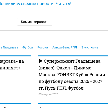
Появились свежие новости. Читать!
Комментировать
ав Гладышев
Футбол
Россия
Альфа-Банк РПЛ
Эксклюзив
партака» на
Супермомент Гладышева
удивляет»
(видео). Факел - Динамо
Москва. FONBET Кубок России
по футболу сезона 2026 - 2027
гг. Путь РПЛ. Футбол
05 августа 2026