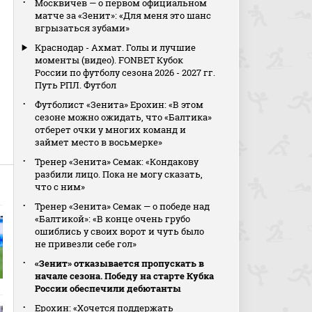
Москвичев — о первом официальном
матче за «Зенит»: «Для меня это шанс
вгрызаться зубами»
е
Краснодар - Ахмат. Голы и лучшие
моменты (видео). FONBET Кубок
России по футболу сезона 2026 - 2027 гг.
Путь РПЛ. Футбол
Футболист «Зенита» Ерохин: «В этом
сезоне можно ожидать, что «Балтика»
отберет очки у многих команд и
займет место в восьмерке»
Тренер «Зенита» Семак: «Кондакову
разбили лицо. Пока не могу сказать,
что с ним»
Тренер «Зенита» Семак — о победе над
«Балтикой»: «В конце очень грубо
ошиблись у своих ворот и чуть было
не привезли себе гол»
«Зенит» отказывается пропускать в
начале сезона. Победу на старте Кубка
России обеспечили дебютанты
Ерохин: «Хочется поддержать