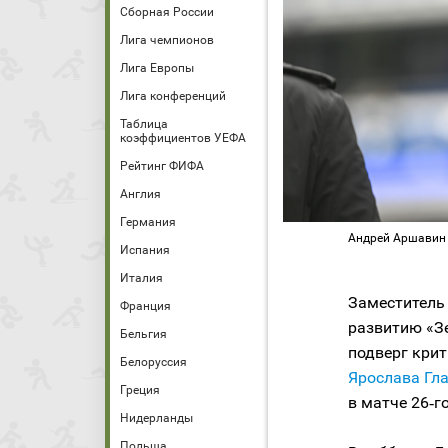
Сборная России
Лига чемпионов
Лига Европы
Лига конференций
Таблица
коэффициентов УЕФА
Рейтинг ФИФА
Англия
Германия
Андрей Аршавин 
Испания
Италия
Заместитель
Франция
развитию «З
Бельгия
подверг кри
Белоруссия
Ярослава Гл
Греция
в матче 26‑г
Нидерланды
Польша