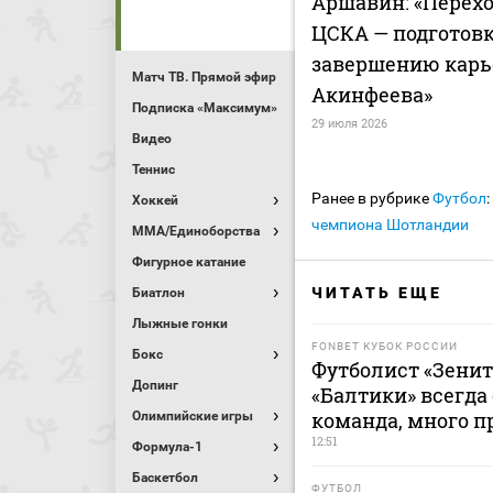
Аршавин: «Перехо
ЦСКА — подготовк
завершению кар
Матч ТВ. Прямой эфир
Акинфеева»
Подписка «Максимум»
29 июля 2026
Видео
Теннис
Ранее в рубрике
Футбол
:
Хоккей
чемпиона Шотландии
MMA/Единоборства
Фигурное катание
ЧИТАТЬ ЕЩЕ
Биатлон
Лыжные гонки
FONBET КУБОК РОССИИ
Бокс
Футболист «Зенит
Допинг
«Балтики» всегда
команда, много п
Олимпийские игры
12:51
Формула-1
Баскетбол
ФУТБОЛ