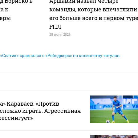
д Бориско в
Аршавин назвал четыре
а к
команды, которые впечатлили
ьеры
его больше всего в первом тур
РПЛ
28 июля 2026
«Селтик» сравнялся с «Рейнджерс» по количеству титулов
а» Караваев: «Против
 сложно играть. Агрессивная
рессингует»