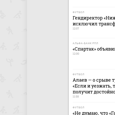
ФУТБОЛ
Гендиректор «Ниж
исключил трансфе
12:07
АЛЬФА-БАНК РПЛ
«Спартак» объявил
12:00
ФУТБОЛ
Алаев — о срыве 
«Если и уезжать, 
получит достойн
11:58
ФУТБОЛ
«Не думаю, что «