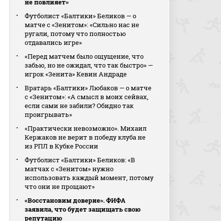
не повлияет»
Футболист «Балтики» Беликов — о
матче с «Зенитом»: «Сильно нас не
ругали, потому что полностью
отдавались игре»
«Перед матчем было ощущение, что
забью, но не ожидал, что так быстро» —
игрок «Зенита» Кевин Андраде
Вратарь «Балтики» Любаков — о матче
с «Зенитом»: «А смысл в моих сейвах,
если сами не забили? Обидно так
проигрывать»
«Практически невозможно». Михаил
Кержаков не верит в победу клуба не
из РПЛ в Кубке России
Футболист «Балтики» Беликов: «В
матчах с «Зенитом» нужно
использовать каждый момент, потому
что они не прощают»
«Восстановим доверие». ФИФА
заявила, что будет защищать свою
репутацию