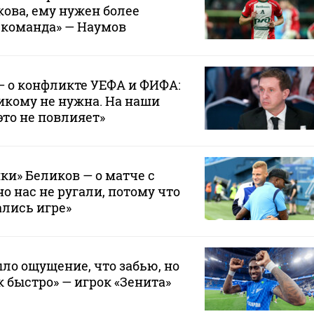
кова, ему нужен более
 команда» — Наумов
— о конфликте УЕФА и ФИФА:
икому не нужна. На наши
это не повлияет»
ки» Беликов — о матче с
о нас не ругали, потому что
лись игре»
ло ощущение, что забью, но
к быстро» — игрок «Зенита»