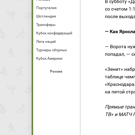
В субботу «
Португалия
со счетом 1:
после выхода
Шотландия
Трансферы
— Как Яросл
Кубок конфедераций
Лига наций
— Ворота нуж
Турниры сборных
попадал, — с
Кубок Америки
«Зенит» набр
Россия
таблице чем
«Краснодара»
на пятой стр
Прямые тран
ТВ» и МАТЧ П