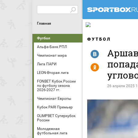
Главная
Футбол
ФУТБОЛ
Альфа-Банк РПЛ
Аршав
R
Чемпионат мира
попада
Лига ПАРИ
Y
углов
LEON-Вторая лига
FONBET Кубок России
по футболу сезона
26 апреля 2025 1
2026-2027 гг.
Чемпионат Европы
Кубок PARI Премьер
OLIMPBET Суперкубок
России
Молодежная
футбольная лига