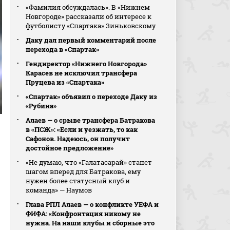
«Фамилия обсуждалась». В «Нижнем
Новгороде» рассказали об интересе к
футболисту «Спартака» Зиньковскому
Даку дал первый комментарий после
перехода в «Спартак»
Гендиректор «Нижнего Новгорода»
Карасев не исключил трансфера
Пруцева из «Спартака»
«Спартак» объявил о переходе Даку из
«Рубина»
Алаев — о срыве трансфера Батракова
в «ПСЖ»: «Если и уезжать, то как
Сафонов. Надеюсь, он получит
достойное предложение»
«Не думаю, что «Галатасарай» станет
шагом вперед для Батракова, ему
нужен более статусный клуб и
команда» — Наумов
Глава РПЛ Алаев — о конфликте УЕФА и
ФИФА: «Конфронтация никому не
нужна. На наши клубы и сборные это