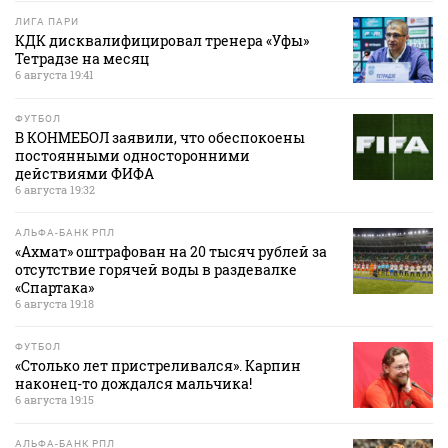
ЛИГА ПАРИ
КДК дисквалифицировал тренера «Уфы»
Тетрадзе на месяц
6 августа 19:41
ФУТБОЛ
В КОНМЕБОЛ заявили, что обеспокоены
постоянными односторонними
действиями ФИФА
6 августа 19:32
АЛЬФА-БАНК РПЛ
«Ахмат» оштрафован на 20 тысяч рублей за
отсутствие горячей воды в раздевалке
«Спартака»
6 августа 19:18
ФУТБОЛ
«Столько лет пристреливался». Карпин
наконец-то дождался мальчика!
6 августа 19:15
АЛЬФА-БАНК РПЛ