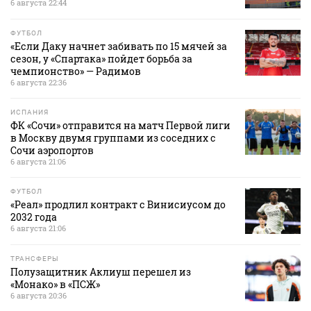
6 августа 22:44
ФУТБОЛ
«Если Даку начнет забивать по 15 мячей за
сезон, у «Спартака» пойдет борьба за
чемпионство» — Радимов
6 августа 22:36
ИСПАНИЯ
ФК «Сочи» отправится на матч Первой лиги
в Москву двумя группами из соседних с
Сочи аэропортов
6 августа 21:06
ФУТБОЛ
«Реал» продлил контракт с Винисиусом до
2032 года
6 августа 21:06
ТРАНСФЕРЫ
Полузащитник Аклиуш перешел из
«Монако» в «ПСЖ»
6 августа 20:36