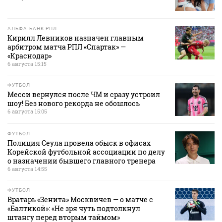
АЛЬФА-БАНК РПЛ
Кирилл Левников назначен главным
арбитром матча РПЛ «Спартак» —
«Краснодар»
6 августа 15:15
ФУТБОЛ
Месси вернулся после ЧМ и сразу устроил
шоу! Без нового рекорда не обошлось
6 августа 15:05
ФУТБОЛ
Полиция Сеула провела обыск в офисах
Корейской футбольной ассоциации по делу
о назначении бывшего главного тренера
6 августа 14:55
ФУТБОЛ
Вратарь «Зенита» Москвичев — о матче с
«Балтикой»: «Не зря чуть подтолкнул
штангу перед вторым таймом»