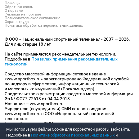
Помощь
Обратная связь
О портале
Реклама на портале
Пользовательское соглашение
Охрана труда
Политика обработки персональных данных
© ООО «Национальный спортивный телеканал» 2007 — 2026.
Для лиц старше 18 лет
На сайте применяются рекомендательные технологии.
Подробнее в
Правилах применения рекомендательных
технологий
Средство массовой информации сетевое издание
«www.sportbox.ru» зарегистрировано Федеральной службой
по надзору в сфере связи, информационных технологий
и массовых коммуникаций (Роскомнадзор).
Свидетельство о регистрации средства массовой информации
Эл № ФС77-72613 от 04.04.2018
Название — www.sportbox.ru
Учредитель (соучредители) СМИ сетевого издания
«www.sportbox.ru»: ООО «Национальный спортивный
телеканал»
Главный редактор СМИ сетевого издания «www.sportbox.ru»:
Конов В.А.
Мы используем файлы Сookie для корректной работы веб-сайта.
Номер телефона редакции СМИ сетевого издания
Подробнее в
Политике обработки персональных данных
и
«www.sportbox.ru»: +7 (495) 653 8419