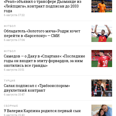
«Реал» объявил о трансфере Дьоманде из
«Лейпцига», контракт подписан до 2033
года
6 августа 17:22
ФУТБОЛ
Обладатель «Золотого мяча» Родри хочет
перейти в «Барселону» — СМИ
6 августа 17:04
ФУТБОЛ
Самедов — о Даку в «Спартаке»: «Последние
годы он входит в элиту форвардов, за ним
охотились все гранды»
6 августа 15:51
ТУРЦИЯ
Салах подписал с «Трабзонспором»
двухлетний контракт
6 августа 15:47
СБОРНЫЕ
У Валерия Карпина родился первый сын
6 августа 15:43