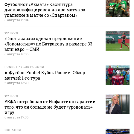
Футболист «Ахмата» Касинтура
дисквалифицирован на два матча за
удаление в матче со «Спартаком»
6 августа 19:04
ФУТБОЛ
«Галатасарай» сделал предложение
«Локомотиву» по Батракову в размере 33
млн евро — СМИ
6 августа 18:36
FONBET КУБОК РОССИИ
Футбол. Fonbet Кубок России. Обзор
матчей 1-го тура
6 августа 18:20
ФУТБОЛ
УЕФА потребовал от Инфантино гарантий
того, что он больше не будет «уродовать»
игру
6 августа 17:36
ИСПАНИЯ