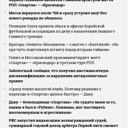
РПЛ «Спартак» — «Краснодар»
Месси вернулся после ЧМ и сразу устроил шоу! Без
нового рекорда не обошлось
Полиция Сеула провела обыск в офисах Корейской
футбольной ассоциации по делу о назначении бывшего
главного тренера
Вратарь «Зенита» Москвичев — о матче с «Балтикой»: «Не
зря чуть подтолкнул штангу перед вторым таймом»
Генич и Моссаковский прокомментируют матч
«Спартак» — «Краснодар» в третьем туре РПЛ
Заболотный сообщил, что получил шестимесячную
дисквалификацию за нарушение антидопинговых
правил
«Сразу понял масштаб клуба. Поэтому решение о
переходе в «Спартак» далось быстро» — Даку
Даку — болельщикам «Спартака»: «Не судите меня за то,
каким я был в «Рубине». Понимаю, мог выглядеть
высокомерным и агрессивным»
РФС запустил индексацию вознаграждений судей,
суммарный годовой доход арбитра Первой лиги сможет