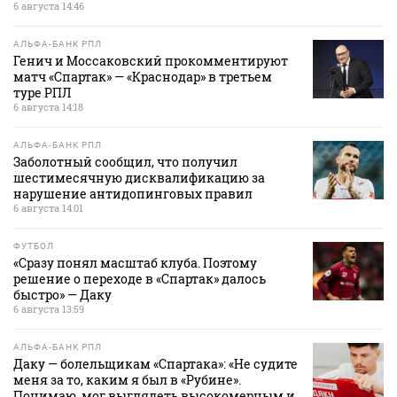
6 августа 14:46
АЛЬФА-БАНК РПЛ
Генич и Моссаковский прокомментируют
матч «Спартак» — «Краснодар» в третьем
туре РПЛ
6 августа 14:18
АЛЬФА-БАНК РПЛ
Заболотный сообщил, что получил
шестимесячную дисквалификацию за
нарушение антидопинговых правил
6 августа 14:01
ФУТБОЛ
«Сразу понял масштаб клуба. Поэтому
решение о переходе в «Спартак» далось
быстро» — Даку
6 августа 13:59
АЛЬФА-БАНК РПЛ
Даку — болельщикам «Спартака»: «Не судите
меня за то, каким я был в «Рубине».
Понимаю, мог выглядеть высокомерным и