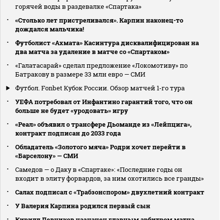
горячей воды в раздевалке «Спартака»
«Столько лет пристреливался». Карпин наконец-то
дождался мальчика!
Футболист «Ахмата» Касинтура дисквалифицирован на
два матча за удаление в матче со «Спартаком»
«Галатасарай» сделал предложение «Локомотиву» по
Батракову в размере 33 млн евро — СМИ
Футбол. Fonbet Кубок России. Обзор матчей 1-го тура
УЕФА потребовал от Инфантино гарантий того, что он
больше не будет «уродовать» игру
«Реал» объявил о трансфере Дьоманде из «Лейпцига»,
контракт подписан до 2033 года
Обладатель «Золотого мяча» Родри хочет перейти в
«Барселону» — СМИ
Самедов — о Даку в «Спартаке»: «Последние годы он
входит в элиту форвардов, за ним охотились все гранды»
Салах подписал с «Трабзонспором» двухлетний контракт
У Валерия Карпина родился первый сын
Кирилл Левников назначен главным арбитром матча