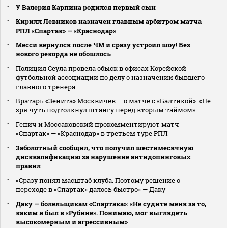
У Валерия Карпина родился первый сын
Кирилл Левников назначен главным арбитром матча
РПЛ «Спартак» — «Краснодар»
Месси вернулся после ЧМ и сразу устроил шоу! Без
нового рекорда не обошлось
Полиция Сеула провела обыск в офисах Корейской
футбольной ассоциации по делу о назначении бывшего
главного тренера
Вратарь «Зенита» Москвичев — о матче с «Балтикой»: «Не
зря чуть подтолкнул штангу перед вторым таймом»
Генич и Моссаковский прокомментируют матч
«Спартак» — «Краснодар» в третьем туре РПЛ
Заболотный сообщил, что получил шестимесячную
дисквалификацию за нарушение антидопинговых
правил
«Сразу понял масштаб клуба. Поэтому решение о
переходе в «Спартак» далось быстро» — Даку
Даку — болельщикам «Спартака»: «Не судите меня за то,
каким я был в «Рубине». Понимаю, мог выглядеть
высокомерным и агрессивным»