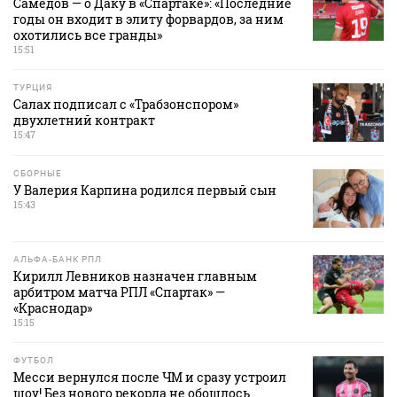
Самедов — о Даку в «Спартаке»: «Последние
годы он входит в элиту форвардов, за ним
охотились все гранды»
15:51
ТУРЦИЯ
Салах подписал с «Трабзонспором»
двухлетний контракт
15:47
СБОРНЫЕ
У Валерия Карпина родился первый сын
15:43
АЛЬФА-БАНК РПЛ
Кирилл Левников назначен главным
арбитром матча РПЛ «Спартак» —
«Краснодар»
15:15
ФУТБОЛ
Месси вернулся после ЧМ и сразу устроил
шоу! Без нового рекорда не обошлось