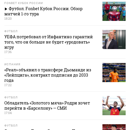
FONBET КУБОК РОССИИ
Футбол. Fonbet Кубок России. Обзор
матчей 1-го тура
18:20
ФУТБОЛ
УЕФА потребовал от Инфантино гарантий
того, что он больше не будет «уродовать»
игру
17:36
ИСПАНИЯ
«Реал» объявил о трансфере Дьоманде из
«Лейпцига», контракт подписан до 2033
года
17:22
ФУТБОЛ
Обладатель «Золотого мяча» Родри хочет
перейти в «Барселону» — СМИ
17:04
ФУТБОЛ