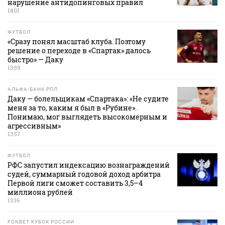
нарушение антидопинговых правил
14:01
ФУТБОЛ
«Сразу понял масштаб клуба. Поэтому
решение о переходе в «Спартак» далось
быстро» — Даку
13:59
АЛЬФА-БАНК РПЛ
Даку — болельщикам «Спартака»: «Не судите
меня за то, каким я был в «Рубине».
Понимаю, мог выглядеть высокомерным и
агрессивным»
13:57
ФУТБОЛ
РФС запустил индексацию вознаграждений
судей, суммарный годовой доход арбитра
Первой лиги сможет составить 3,5–4
миллиона рублей
13:16
FONBET КУБОК РОССИИ