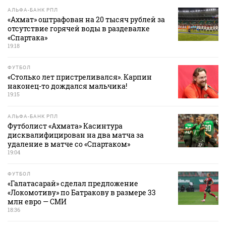
АЛЬФА-БАНК РПЛ
«Ахмат» оштрафован на 20 тысяч рублей за
отсутствие горячей воды в раздевалке
«Спартака»
19:18
ФУТБОЛ
«Столько лет пристреливался». Карпин
наконец-то дождался мальчика!
19:15
АЛЬФА-БАНК РПЛ
Футболист «Ахмата» Касинтура
дисквалифицирован на два матча за
удаление в матче со «Спартаком»
19:04
ФУТБОЛ
«Галатасарай» сделал предложение
«Локомотиву» по Батракову в размере 33
млн евро — СМИ
18:36