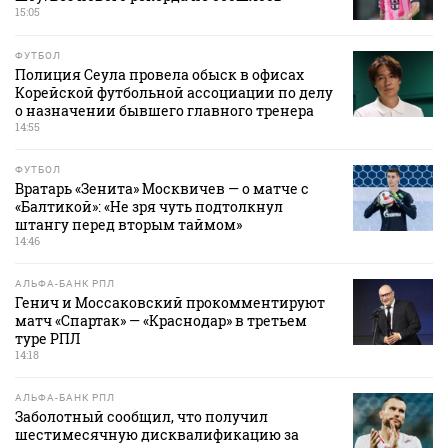
15:05
ФУТБОЛ
Полиция Сеула провела обыск в офисах
Корейской футбольной ассоциации по делу
о назначении бывшего главного тренера
14:55
ФУТБОЛ
Вратарь «Зенита» Москвичев — о матче с
«Балтикой»: «Не зря чуть подтолкнул
штангу перед вторым таймом»
14:46
АЛЬФА-БАНК РПЛ
Генич и Моссаковский прокомментируют
матч «Спартак» — «Краснодар» в третьем
туре РПЛ
14:18
АЛЬФА-БАНК РПЛ
Заболотный сообщил, что получил
шестимесячную дисквалификацию за