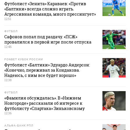
Футболист «Зенита» Караваев: «Против
«Балтики» всегда сложно играть.
Агрессивная команда, много прессингует»
12:51
ФУТБОЛ
Сафонов попал под раздачу. «ПСЖ»
провалился в первой игре после отпуска
12:46
FONBET КУБОК РОССИИ
Футболист «Балтики» Эдуардо Андерсон:
«Конечно, переживал за Кондакова.
Надеюсь, с ним все будет хорошо»
12:38
ФУТБОЛ
«Фамилия обсуждалась». В «Нижнем
Новгороде» рассказали об интересе к
футболисту «Спартака» Зиньковскому
12:36
АЛЬФА-БАНК РПЛ