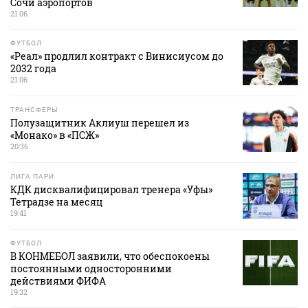
Сочи аэропортов
21:06
ФУТБОЛ
«Реал» продлил контракт с Винисиусом до
2032 года
21:06
ТРАНСФЕРЫ
Полузащитник Аклиуш перешел из
«Монако» в «ПСЖ»
20:36
ЛИГА ПАРИ
КДК дисквалифицировал тренера «Уфы»
Тетрадзе на месяц
19:41
ФУТБОЛ
В КОНМЕБОЛ заявили, что обеспокоены
постоянными односторонними
действиями ФИФА
19:32