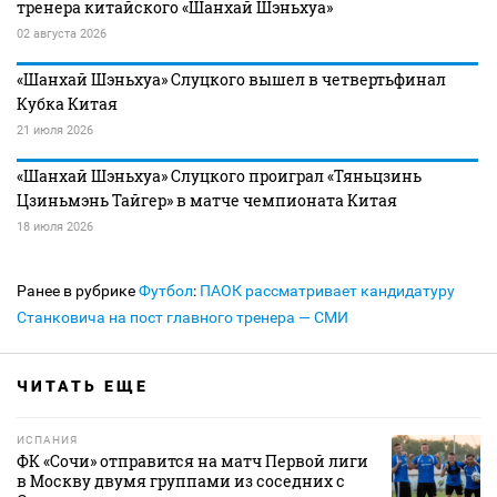
тренера китайского «Шанхай Шэньхуа»
02 августа 2026
«Шанхай Шэньхуа» Слуцкого вышел в четвертьфинал
Кубка Китая
21 июля 2026
«Шанхай Шэньхуа» Слуцкого проиграл «Тяньцзинь
Цзиньмэнь Тайгер» в матче чемпионата Китая
18 июля 2026
Ранее в рубрике
Футбол
:
ПАОК рассматривает кандидатуру
Станковича на пост главного тренера — СМИ
ЧИТАТЬ ЕЩЕ
ИСПАНИЯ
ФК «Сочи» отправится на матч Первой лиги
в Москву двумя группами из соседних с