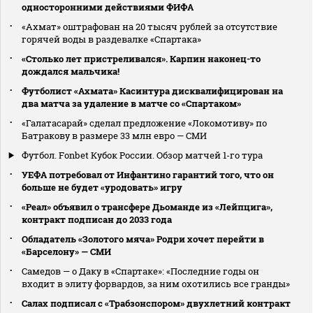
односторонними действиями ФИФА
«Ахмат» оштрафован на 20 тысяч рублей за отсутствие
горячей воды в раздевалке «Спартака»
«Столько лет пристреливался». Карпин наконец-то
дождался мальчика!
Футболист «Ахмата» Касинтура дисквалифицирован на
два матча за удаление в матче со «Спартаком»
«Галатасарай» сделал предложение «Локомотиву» по
Батракову в размере 33 млн евро — СМИ
Футбол. Fonbet Кубок России. Обзор матчей 1-го тура
УЕФА потребовал от Инфантино гарантий того, что он
больше не будет «уродовать» игру
«Реал» объявил о трансфере Дьоманде из «Лейпцига»,
контракт подписан до 2033 года
Обладатель «Золотого мяча» Родри хочет перейти в
«Барселону» — СМИ
Самедов — о Даку в «Спартаке»: «Последние годы он
входит в элиту форвардов, за ним охотились все гранды»
Салах подписал с «Трабзонспором» двухлетний контракт