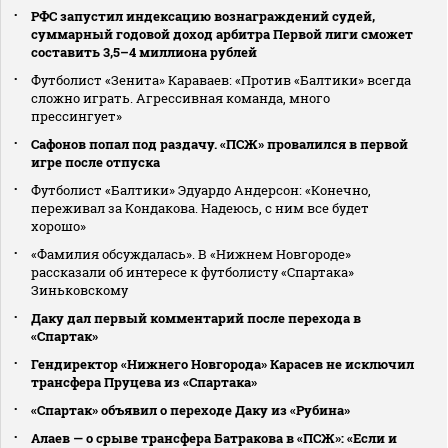
РФС запустил индексацию вознаграждений судей,
суммарный годовой доход арбитра Первой лиги сможет
составить 3,5–4 миллиона рублей
Футболист «Зенита» Караваев: «Против «Балтики» всегда
сложно играть. Агрессивная команда, много
прессингует»
Сафонов попал под раздачу. «ПСЖ» провалился в первой
игре после отпуска
Футболист «Балтики» Эдуардо Андерсон: «Конечно,
переживал за Кондакова. Надеюсь, с ним все будет
хорошо»
«Фамилия обсуждалась». В «Нижнем Новгороде»
рассказали об интересе к футболисту «Спартака»
Зиньковскому
Даку дал первый комментарий после перехода в
«Спартак»
Гендиректор «Нижнего Новгорода» Карасев не исключил
трансфера Пруцева из «Спартака»
«Спартак» объявил о переходе Даку из «Рубина»
Алаев — о срыве трансфера Батракова в «ПСЖ»: «Если и