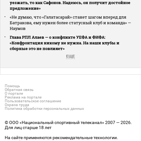
уезжать, то как Сафонов. Надеюсь, он получит достойное
предложение»
«Не думаю, что «Галатасарай» станет шагом вперед для
Батракова, ему нужен более статусный клуб и команда» —
Наумов
Глава РПЛ Алаев — о конфликте УЕФА и ФИФА:
«Конфронтация никому не нужна. На наши клубы и
сборные это не повлияет»
ЕЩЕ
Помощь
Обратная связь
О портале
Реклама на портале
Пользовательское соглашение
Охрана труда
Политика обработки персональных данных
© ООО «Национальный спортивный телеканал» 2007 — 2026.
Для лиц старше 18 лет
На сайте применяются рекомендательные технологии.