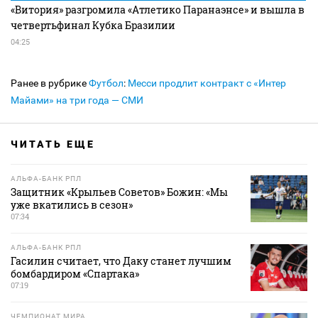
«Витория» разгромила «Атлетико Паранаэнсе» и вышла в
четвертьфинал Кубка Бразилии
04:25
Ранее в рубрике
Футбол
:
Месси продлит контракт с «Интер
Майами» на три года — СМИ
ЧИТАТЬ ЕЩЕ
АЛЬФА-БАНК РПЛ
Защитник «Крыльев Советов» Божин: «Мы
уже вкатились в сезон»
07:34
АЛЬФА-БАНК РПЛ
Гасилин считает, что Даку станет лучшим
бомбардиром «Спартака»
07:19
ЧЕМПИОНАТ МИРА