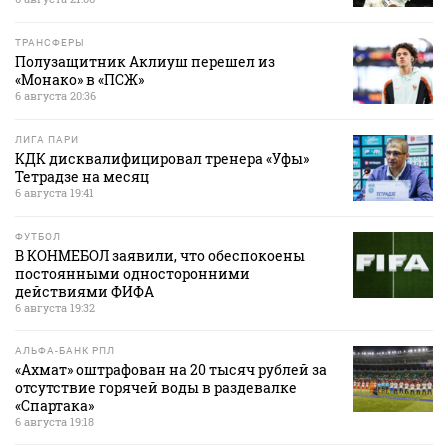
ТРАНСФЕРЫ
Полузащитник Аклиуш перешел из
«Монако» в «ПСЖ»
6 августа 20:36
ЛИГА ПАРИ
КДК дисквалифицировал тренера «Уфы»
Тетрадзе на месяц
6 августа 19:41
ФУТБОЛ
В КОНМЕБОЛ заявили, что обеспокоены
постоянными односторонними
действиями ФИФА
6 августа 19:32
АЛЬФА-БАНК РПЛ
«Ахмат» оштрафован на 20 тысяч рублей за
отсутствие горячей воды в раздевалке
«Спартака»
6 августа 19:18