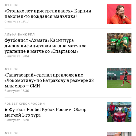
ФУТБОЛ
«Столько лет пристреливался». Карпин
наконец-то дождался мальчика!
6 августа 19:15
АЛЬФА-БАНК РПЛ
Футболист «Ахмата» Касинтура
дисквалифицирован на два матча за
удаление в матче со «Спартаком»
6 августа 19:04
ФУТБОЛ
«Галатасарай» сделал предложение
«Локомотиву» по Батракову в размере 33
млн евро — СМИ
6 августа 18:36
FONBET КУБОК РОССИИ
Футбол. Fonbet Кубок России. Обзор
матчей 1-го тура
6 августа 18:20
ФУТБОЛ