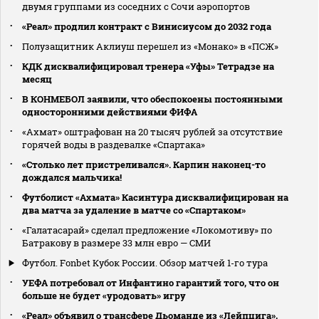
двумя группами из соседних с Сочи аэропортов
«Реал» продлил контракт с Винисиусом до 2032 года
Полузащитник Аклиуш перешел из «Монако» в «ПСЖ»
КДК дисквалифицировал тренера «Уфы» Тетрадзе на
месяц
В КОНМЕБОЛ заявили, что обеспокоены постоянными
односторонними действиями ФИФА
«Ахмат» оштрафован на 20 тысяч рублей за отсутствие
горячей воды в раздевалке «Спартака»
«Столько лет пристреливался». Карпин наконец-то
дождался мальчика!
Футболист «Ахмата» Касинтура дисквалифицирован на
два матча за удаление в матче со «Спартаком»
«Галатасарай» сделал предложение «Локомотиву» по
Батракову в размере 33 млн евро — СМИ
Футбол. Fonbet Кубок России. Обзор матчей 1-го тура
УЕФА потребовал от Инфантино гарантий того, что он
больше не будет «уродовать» игру
«Реал» объявил о трансфере Дьоманде из «Лейпцига»,