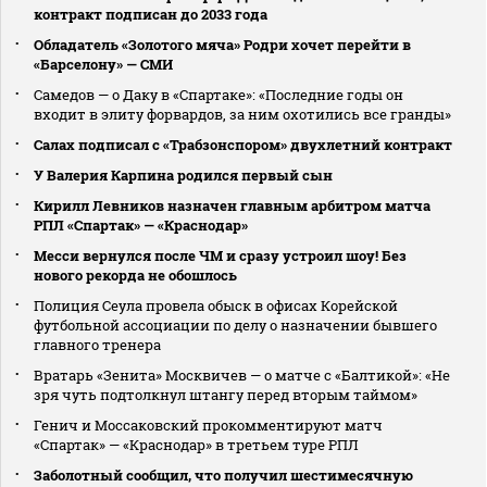
контракт подписан до 2033 года
Обладатель «Золотого мяча» Родри хочет перейти в
«Барселону» — СМИ
Самедов — о Даку в «Спартаке»: «Последние годы он
входит в элиту форвардов, за ним охотились все гранды»
Салах подписал с «Трабзонспором» двухлетний контракт
У Валерия Карпина родился первый сын
Кирилл Левников назначен главным арбитром матча
РПЛ «Спартак» — «Краснодар»
Месси вернулся после ЧМ и сразу устроил шоу! Без
нового рекорда не обошлось
Полиция Сеула провела обыск в офисах Корейской
футбольной ассоциации по делу о назначении бывшего
главного тренера
Вратарь «Зенита» Москвичев — о матче с «Балтикой»: «Не
зря чуть подтолкнул штангу перед вторым таймом»
Генич и Моссаковский прокомментируют матч
«Спартак» — «Краснодар» в третьем туре РПЛ
Заболотный сообщил, что получил шестимесячную