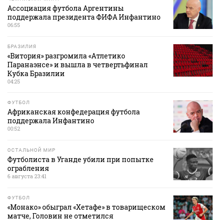
Ассоциация футбола Аргентины
поддержала президента ФИФА Инфантино
06:55
БРАЗИЛИЯ
«Витория» разгромила «Атлетико
Паранаэнсе» и вышла в четвертьфинал
Кубка Бразилии
04:25
ФУТБОЛ
Африканская конфедерация футбола
поддержала Инфантино
00:52
ОСТАЛЬНОЙ МИР
Футболиста в Уганде убили при попытке
ограбления
6 августа 23:41
ФУТБОЛ
«Монако» обыграл «Хетафе» в товарищеском
матче, Головин не отметился