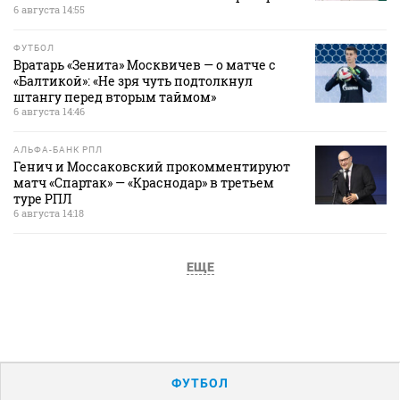
6 августа 14:55
ФУТБОЛ
Вратарь «Зенита» Москвичев — о матче с
«Балтикой»: «Не зря чуть подтолкнул
штангу перед вторым таймом»
6 августа 14:46
АЛЬФА-БАНК РПЛ
Генич и Моссаковский прокомментируют
матч «Спартак» — «Краснодар» в третьем
туре РПЛ
6 августа 14:18
ЕЩЕ
ФУТБОЛ