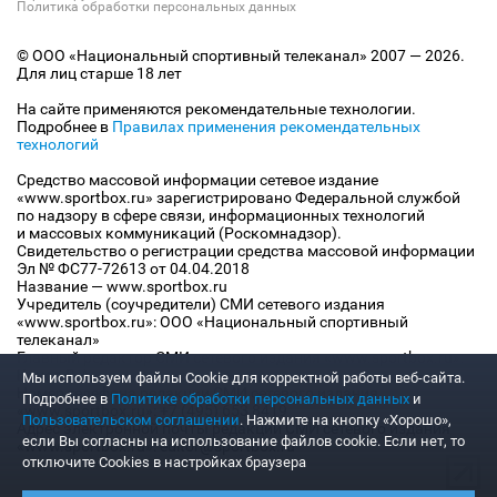
Политика обработки персональных данных
© ООО «Национальный спортивный телеканал» 2007 — 2026.
Для лиц старше 18 лет
На сайте применяются рекомендательные технологии.
Подробнее в
Правилах применения рекомендательных
технологий
Средство массовой информации сетевое издание
«www.sportbox.ru» зарегистрировано Федеральной службой
по надзору в сфере связи, информационных технологий
и массовых коммуникаций (Роскомнадзор).
Свидетельство о регистрации средства массовой информации
Эл № ФС77-72613 от 04.04.2018
Название — www.sportbox.ru
Учредитель (соучредители) СМИ сетевого издания
«www.sportbox.ru»: ООО «Национальный спортивный
телеканал»
Главный редактор СМИ сетевого издания «www.sportbox.ru»:
Конов В.А.
Мы используем файлы Сookie для корректной работы веб-сайта.
Номер телефона редакции СМИ сетевого издания
Подробнее в
Политике обработки персональных данных
и
«www.sportbox.ru»: +7 (495) 653 8419
Пользовательском соглашении
. Нажмите на кнопку «Хорошо»,
Адрес электронной почты редакции СМИ сетевого издания
если Вы согласны на использование файлов cookie. Если нет, то
«www.sportbox.ru»: editor@sportbox.ru
отключите Cookies в настройках браузера