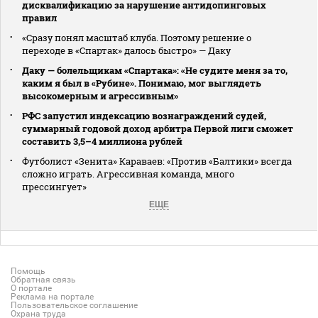
дисквалификацию за нарушение антидопинговых
правил
«Сразу понял масштаб клуба. Поэтому решение о
переходе в «Спартак» далось быстро» — Даку
Даку — болельщикам «Спартака»: «Не судите меня за то,
каким я был в «Рубине». Понимаю, мог выглядеть
высокомерным и агрессивным»
РФС запустил индексацию вознаграждений судей,
суммарный годовой доход арбитра Первой лиги сможет
составить 3,5–4 миллиона рублей
Футболист «Зенита» Караваев: «Против «Балтики» всегда
сложно играть. Агрессивная команда, много
прессингует»
ЕЩЕ
Помощь
Обратная связь
О портале
Реклама на портале
Пользовательское соглашение
Охрана труда