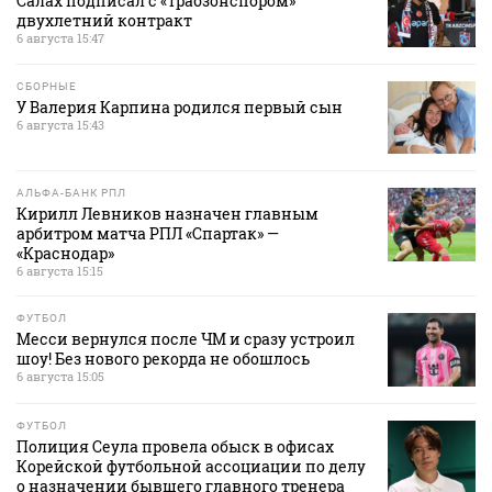
Салах подписал с «Трабзонспором»
двухлетний контракт
6 августа 15:47
СБОРНЫЕ
У Валерия Карпина родился первый сын
6 августа 15:43
АЛЬФА-БАНК РПЛ
Кирилл Левников назначен главным
арбитром матча РПЛ «Спартак» —
«Краснодар»
6 августа 15:15
ФУТБОЛ
Месси вернулся после ЧМ и сразу устроил
шоу! Без нового рекорда не обошлось
6 августа 15:05
ФУТБОЛ
Полиция Сеула провела обыск в офисах
Корейской футбольной ассоциации по делу
о назначении бывшего главного тренера