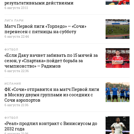
результативными действиями
6 августа 23:11
ЛИГА ПАРИ
Матч Первой лиги «Торпедо» — «Сочи»
перенесен с пятницы на субботу
6 августа 22:44
ФУТБОЛ
«Если Даку начнет забивать по 15 мячей за
сезон, у «Спартака» пойдет борьба за
чемпионство» — Радимов
6 августа 22:36
ИСПАНИЯ
ФК «Сочи» отправится на матч Первой лиги
в Москву двумя группами из соседних с
Сочи аэропортов
6 августа 21:06
ФУТБОЛ
«Реал» продлил контракт с Винисиусом до
2032 года
6 августа 21:06