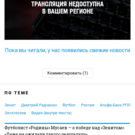
Пока вы читали, у нас появились свежие новости
Комментировать (1)
ПО ТЕМЕ
Зенит
Дмитрий Радченко
Футбол
Россия
Альфа-Банк РПЛ
Эксклюзив
Видео (внутри текста)
Футболист «Родины» Мусаев — о победе над «Зенитом»:
«Даже не ожидали такого результата»