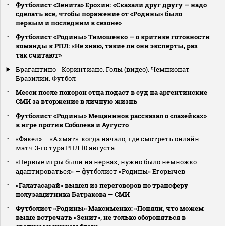
Футболист «Зенита» Ерохин: «Сказали друг другу — надо
сделать все, чтобы поражение от «Родины» было
первым и последним в сезоне»
Футболист «Родины» Тимошенко — о критике готовности
команды к РПЛ: «Не знаю, такие ли они эксперты, раз
так считают»
Брагантино - Коринтианс. Голы (видео). Чемпионат
Бразилии. Футбол
Месси после похорон отца подаст в суд на аргентинские
СМИ за вторжение в личную жизнь
Футболист «Родины» Мещанинов рассказал о «лазейках»
в игре против Соболева и Аугусто
«Факел» — «Ахмат»: когда начало, где смотреть онлайн
матч 3‑го тура РПЛ 10 августа
«Первые игры были на нервах, нужно было немножко
адаптироваться» — футболист «Родины» Егорычев
«Галатасарай» вышел из переговоров по трансферу
полузащитника Батракова — СМИ
Футболист «Родины» Максименко: «Поняли, что можем
выше встречать «Зенит», не только обороняться в