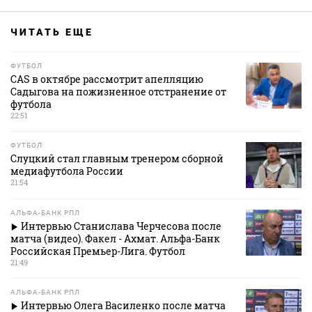
ЧИТАТЬ ЕЩЕ
ФУТБОЛ
CAS в октябре рассмотрит апелляцию
Садыгова на пожизненное отстранение от
футбола
22:51
ФУТБОЛ
Слуцкий стал главным тренером сборной
медиафутбола России
21:54
АЛЬФА-БАНК РПЛ
Интервью Станислава Черчесова после
матча (видео). Факел - Ахмат. Альфа-Банк
Российская Премьер-Лига. Футбол
21:49
АЛЬФА-БАНК РПЛ
Интервью Олега Василенко после матча