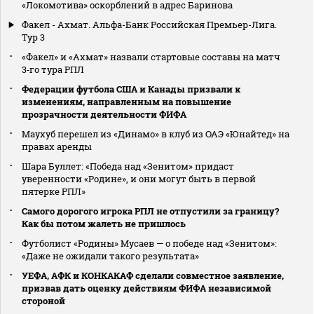
«Локомотива» оскорблений в адрес Баринова
Факел - Ахмат. Альфа-Банк Российская Премьер-Лига.
Тур 3
«Факел» и «Ахмат» назвали стартовые составы на матч
3‑го тура РПЛ
Федерации футбола США и Канады призвали к
изменениям, направленным на повышение
прозрачности деятельности ФИФА
Маухуб перешел из «Динамо» в клуб из ОАЭ «Юнайтед» на
правах аренды
Шара Буллет: «Победа над «Зенитом» придаст
уверенности «Родине», и они могут быть в первой
пятерке РПЛ»
Самого дорогого игрока РПЛ не отпустили за границу?
Как бы потом жалеть не пришлось
Футболист «Родины» Мусаев — о победе над «Зенитом»:
«Даже не ожидали такого результата»
УЕФА, АФК и КОНКАКАФ сделали совместное заявление,
призвав дать оценку действиям ФИФА независимой
стороной