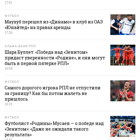
17:51
ФУТБОЛ
Маухуб перешел из «Динамо» в клуб из ОАЭ
«Юнайтед» на правах аренды
17:26
АЛЬФА-БАНК РПЛ
Шара Буллет: «Победа над «Зенитом»
придаст уверенности «Родине», и они могут
быть в первой пятерке РПЛ»
16:59
ФУТБОЛ
Самого дорогого игрока РПЛ не отпустили
за границу? Как бы потом жалеть не
пришлось
15:19
ФУТБОЛ
Футболист «Родины» Мусаев — о победе над
«Зенитом»: «Даже не ожидали такого
результата»
12:31