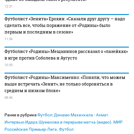
12:31
Футболист «Зенита» Ерохин: «Сказали друг другу — надо
сделать все, чтобы поражение от «Родины» было
первым и последним в сезоне»
11:36
Футболист «Родины» Мещанинов рассказал о «лазейках»
в игре против Соболева и Аугусто
10:30
Футболист «Родины» Максименко: «Поняли, что можем
выше встречать «Зенит», не только обороняться в
среднем и низком блоке»
08:46
Ранее в рубрике
Футбол
:
Динамо Махачкала - Ахмат.
Интервью Идара Шумахова в перерыве матча (видео). МИР
Российская Премьер-Лига. Футбол