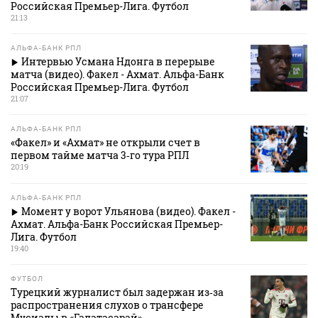
Российская Премьер-Лига. Футбол
21:13
АЛЬФА-БАНК РПЛ
Интервью Усмана Ндонга в перерыве
матча (видео). Факел - Ахмат. Альфа-Банк
Российская Премьер-Лига. Футбол
21:07
АЛЬФА-БАНК РПЛ
«Факел» и «Ахмат» не открыли счет в
первом тайме матча 3‑го тура РПЛ
20:19
АЛЬФА-БАНК РПЛ
Момент у ворот Ульянова (видео). Факел -
Ахмат. Альфа-Банк Российская Премьер-
Лига. Футбол
19:40
ФУТБОЛ
Турецкий журналист был задержан из‑за
распространения слухов о трансфере
Мусиалы в «Галатасарай»