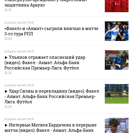
защитника Араухо
21:31
АЛЬФА-БАНК РПЛ
«Факел» и «Ахмат» сыграли вничью в матче
3‑го тура РПЛ
21:23
АЛЬФА-БАНК РПЛ
Ульянов отражает опаснеший удар
(видео). Факел - Ахмат. Альфа-Банк
Российская Премьер-Лига. Футбол
21:21
АЛЬФА-БАНК РПЛ
Удар Силвы в перекладину (видео). Факел
- Ахмат. Альфа-Банк Российская Премьер-
Лига. Футбол
21:16
АЛЬФА-БАНК РПЛ
Интервью Матвея Бардачева в перерыве
матча (видео). Факел - Ахмат. Альфа-Банк