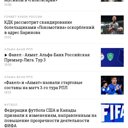
19:40
FONBET КУБОК РОССИИ
КДК рассмотрит скандирование
болельщиками «Локомотива» оскорблений
в адрес Баринова
19:01
АЛЬФА-БАНК РПЛ
Факел - Ахмат. Альфа-Банк Российская
Премьер-Лига. Тур 3
18:50
АЛЬФА-БАНК РПЛ
«Факел» и «Ахмат» назвали стартовые
составы на матч 3‑го тура РПЛ
18:15
ФУТБОЛ
Федерации футбола США и Канады
призвали к изменениям, направленным на
повышение прозрачности деятельности
ФИФА