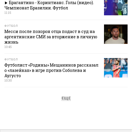
Брагантино - Коринтианс. Голы (видео).
Чемпионат Бразилии. Футбол
11:15
ФУТБОЛ
Месси после похорон отца подаст в суд на
аргентинские СМИ за вторжение в личную
жизнь
10:45
ФУТБОЛ
Футболист «Родины» Мещанинов рассказал
о «лазейках» в игре против Соболева и
Аугусто
10:30
ЕЩЕ