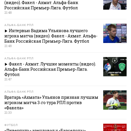
(видео). Факел - Ахмат. Альфа-Банк
Российская Премьер-Лига. Футбол
21:48
АЛЬФА-БАНК РПЛ
Интервью Вадима Ульянова лучшего
игрока матча (видео). Факел - Ахмат. Альфа-
Банк Российская Премьер-Лига. Футбол
21:48
АЛЬФА-БАНК РПЛ
Факел - Ахмат. Лучшие моменты (видео).
Альфа-Банк Российская Премьер-Лига.
Футбол
21:47
АЛЬФА-БАНК РПЛ
Вратарь «Ахмата» Ульянов признан лучшим
игроком матча 3‑го тура РПЛ против
«Факела»
21:33
ФУТБОЛ
«Ливерпуль» арендовал у «Барселоны»