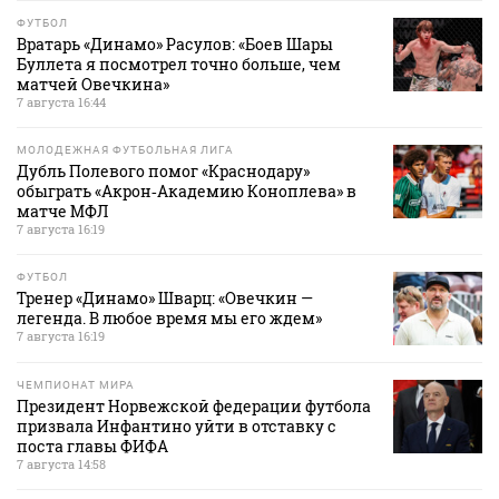
ФУТБОЛ
Вратарь «Динамо» Расулов: «Боев Шары
Буллета я посмотрел точно больше, чем
матчей Овечкина»
7 августа 16:44
МОЛОДЕЖНАЯ ФУТБОЛЬНАЯ ЛИГА
Дубль Полевого помог «Краснодару»
обыграть «Акрон‑Академию Коноплева» в
матче МФЛ
7 августа 16:19
ФУТБОЛ
Тренер «Динамо» Шварц: «Овечкин —
легенда. В любое время мы его ждем»
7 августа 16:19
ЧЕМПИОНАТ МИРА
Президент Норвежской федерации футбола
призвала Инфантино уйти в отставку с
поста главы ФИФА
7 августа 14:58