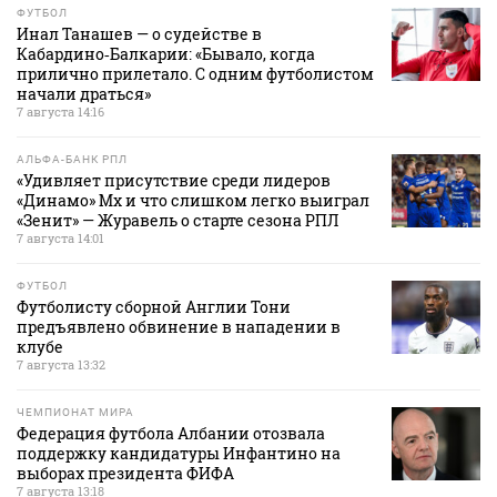
ФУТБОЛ
Инал Танашев — о судействе в
Кабардино‑Балкарии: «Бывало, когда
прилично прилетало. С одним футболистом
начали драться»
7 августа 14:16
АЛЬФА-БАНК РПЛ
«Удивляет присутствие среди лидеров
«Динамо» Мх и что слишком легко выиграл
«Зенит» — Журавель о старте сезона РПЛ
7 августа 14:01
ФУТБОЛ
Футболисту сборной Англии Тони
предъявлено обвинение в нападении в
клубе
7 августа 13:32
ЧЕМПИОНАТ МИРА
Федерация футбола Албании отозвала
поддержку кандидатуры Инфантино на
выборах президента ФИФА
7 августа 13:18