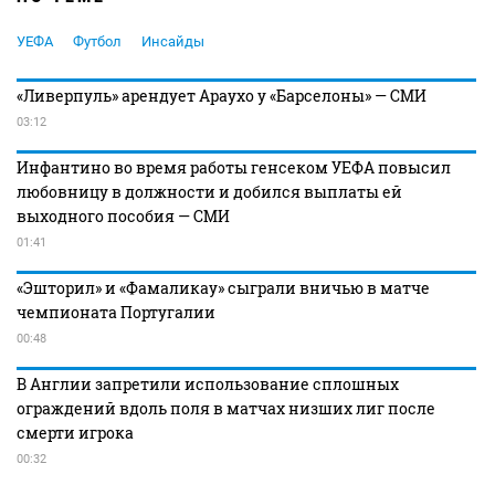
УЕФА
Футбол
Инсайды
«Ливерпуль» арендует Араухо у «Барселоны» — СМИ
03:12
Инфантино во время работы генсеком УЕФА повысил
любовницу в должности и добился выплаты ей
выходного пособия — СМИ
01:41
«Эшторил» и «Фамаликау» сыграли вничью в матче
чемпионата Португалии
00:48
В Англии запретили использование сплошных
ограждений вдоль поля в матчах низших лиг после
смерти игрока
00:32