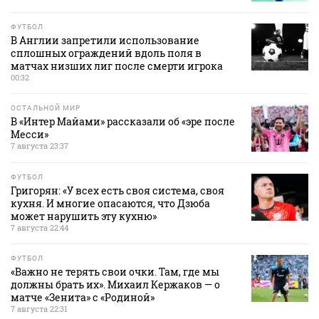
ФУТБОЛ
В Англии запретили использование
сплошных ограждений вдоль поля в
матчах низших лиг после смерти игрока
00:32
ОСТАЛЬНОЙ МИР
В «Интер Майами» рассказали об «эре после
Месси»
7 августа 23:37
ФУТБОЛ
Григорян: «У всех есть своя система, своя
кухня. И многие опасаются, что Дзюба
может нарушить эту кухню»
7 августа 22:44
ФУТБОЛ
«Важно не терять свои очки. Там, где мы
должны брать их». Михаил Кержаков — о
матче «Зенита» с «Родиной»
7 августа 22:31