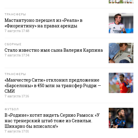
ТРАНСФЕРЫ
Мастантуоно перешел из «Реала» в
«Фиорентину» на правах аренды
7 августа 17:48
СБОРНЫЕ
Стало известно имя сына Валерия Карпина
7 августа 17:34
ТРАНСФЕРЫ
«Манчестер Сити» отклонил предложение
«Барселоны» в €50 млн за трансфер Родри —
СМИ
7 августа 17:16
ФУТБОЛ
В «Родине» хотят видеть Серхио Рамоса: «У
нас тренерский штаб тоже из Севильи.
Шикарно бы вписался!»
7 августа 17:01