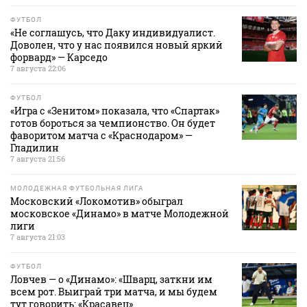
ФУТБОЛ
«Не соглашусь, что Даку индивидуалист.
Доволен, что у нас появился новый яркий
форвард» — Карседо
7 августа 22:06
ФУТБОЛ
«Игра с «Зенитом» показала, что «Спартак»
готов бороться за чемпионство. Он будет
фаворитом матча с «Краснодаром» —
Гладилин
7 августа 21:56
МОЛОДЕЖНАЯ ФУТБОЛЬНАЯ ЛИГА
Московский «Локомотив» обыграл
московское «Динамо» в матче Молодежной
лиги
7 августа 21:03
ФУТБОЛ
Ловчев — о «Динамо»: «Шварц, заткни им
всем рот. Выиграй три матча, и мы будем
тут говорить: «Красавец»