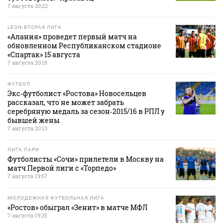
7 августа 20:22
LEON-ВТОРАЯ ЛИГА
«Алания» проведет первый матч на
обновленном Республиканском стадионе
«Спартак» 15 августа
7 августа 20:18
ФУТБОЛ
Экс‑футболист «Ростова» Новосельцев
рассказал, что не может забрать
серебряную медаль за сезон‑2015/16 в РПЛ у
бывшей жены
7 августа 20:13
ЛИГА ПАРИ
Футболисты «Сочи» прилетели в Москву на
матч Первой лиги с «Торпедо»
7 августа 19:57
МОЛОДЕЖНАЯ ФУТБОЛЬНАЯ ЛИГА
«Ростов» обыграл «Зенит» в матче МФЛ
7 августа 19:25