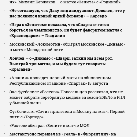
их». Михаил Кержаков — о матче «Зенита» с «Родиной»
«Не соглашусь, что Даку индивидуалист. Доволен, что у
нас появился новый яркий форвард» — Карседо
«Игра с «Зенитом» показала, что «Спартак» готов
бороться за чемпионство. Он будет фаворитом матча с
«Краснодаром» — Гладилин
Московский «Локомотив» обыграл московское «Динамо»
в матче Молодежной лиги
Ловчев — о «Динамо»: «Шварц, заткни им всем рот.
Выиграй три матча, и мы будем тут говорить:
«Красавец»
«Алания» проведет первый матч на обновленном
Республиканском стадионе «Спартак» 15 августа
Экс‑футболист «Ростова» Новосельцев рассказал, что не
может забрать серебряную медаль за сезон‑2015/16 в РПЛ
у бывшей жены
Футболисты «Сочи» прилетели в Москву на матч Первой
лиги с «Торпедо»
«Ростов» обыграл «Зенит» в матче МФЛ
Мастантуоно перешел из «Реала» в «Фиорентину» на