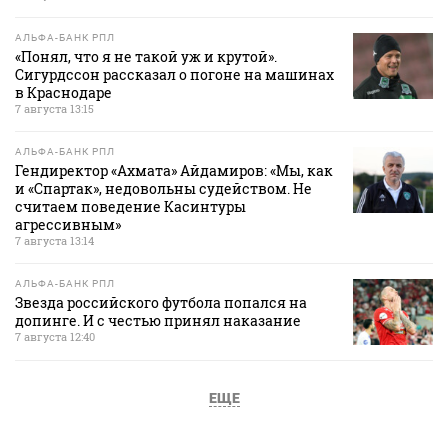
АЛЬФА-БАНК РПЛ
«Понял, что я не такой уж и крутой».
Сигурдссон рассказал о погоне на машинах
в Краснодаре
7 августа 13:15
АЛЬФА-БАНК РПЛ
Гендиректор «Ахмата» Айдамиров: «Мы, как
и «Спартак», недовольны судейством. Не
считаем поведение Касинтуры
агрессивным»
7 августа 13:14
АЛЬФА-БАНК РПЛ
Звезда российского футбола попался на
допинге. И с честью принял наказание
7 августа 12:40
ЕЩЕ