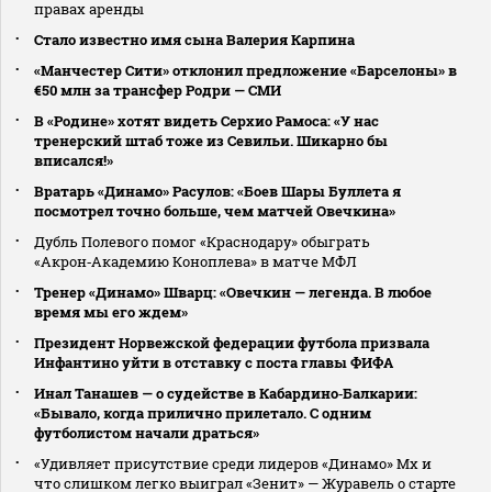
правах аренды
Стало известно имя сына Валерия Карпина
«Манчестер Сити» отклонил предложение «Барселоны» в
€50 млн за трансфер Родри — СМИ
В «Родине» хотят видеть Серхио Рамоса: «У нас
тренерский штаб тоже из Севильи. Шикарно бы
вписался!»
Вратарь «Динамо» Расулов: «Боев Шары Буллета я
посмотрел точно больше, чем матчей Овечкина»
Дубль Полевого помог «Краснодару» обыграть
«Акрон‑Академию Коноплева» в матче МФЛ
Тренер «Динамо» Шварц: «Овечкин — легенда. В любое
время мы его ждем»
Президент Норвежской федерации футбола призвала
Инфантино уйти в отставку с поста главы ФИФА
Инал Танашев — о судействе в Кабардино‑Балкарии:
«Бывало, когда прилично прилетало. С одним
футболистом начали драться»
«Удивляет присутствие среди лидеров «Динамо» Мх и
что слишком легко выиграл «Зенит» — Журавель о старте