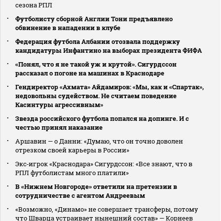
сезона РПЛ
Футболисту сборной Англии Тони предъявлено
обвинение в нападении в клубе
Федерация футбола Албании отозвала поддержку
кандидатуры Инфантино на выборах президента ФИФА
«Понял, что я не такой уж и крутой». Сигурдссон
рассказал о погоне на машинах в Краснодаре
Гендиректор «Ахмата» Айдамиров: «Мы, как и «Спартак»,
недовольны судейством. Не считаем поведение
Касинтуры агрессивным»
Звезда российского футбола попался на допинге. И с
честью принял наказание
Аршавин — о Данни: «Думаю, что он точно доволен
отрезком своей карьеры в России»
Экс‑игрок «Краснодара» Сигурдссон: «Все знают, что в
РПЛ футболистам много платили»
В «Нижнем Новгороде» ответили на претензии в
сотрудничестве с агентом Андреевым
«Возможно, «Динамо» не совершает трансферы, потому
что Шварца устраивает нынешний состав» — Корнеев