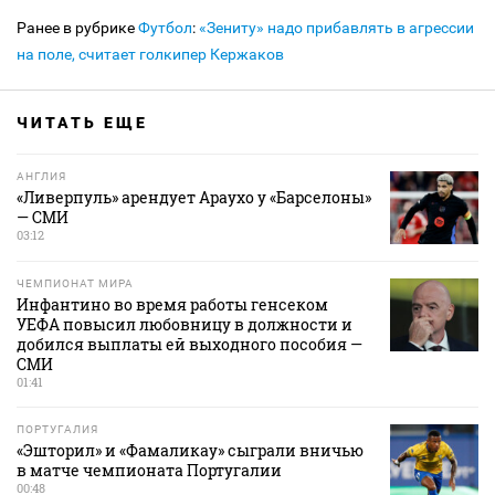
Ранее в рубрике
Футбол
:
«Зениту» надо прибавлять в агрессии
на поле, считает голкипер Кержаков
ЧИТАТЬ ЕЩЕ
АНГЛИЯ
«Ливерпуль» арендует Араухо у «Барселоны»
— СМИ
03:12
ЧЕМПИОНАТ МИРА
Инфантино во время работы генсеком
УЕФА повысил любовницу в должности и
добился выплаты ей выходного пособия —
СМИ
01:41
ПОРТУГАЛИЯ
«Эшторил» и «Фамаликау» сыграли вничью
в матче чемпионата Португалии
00:48