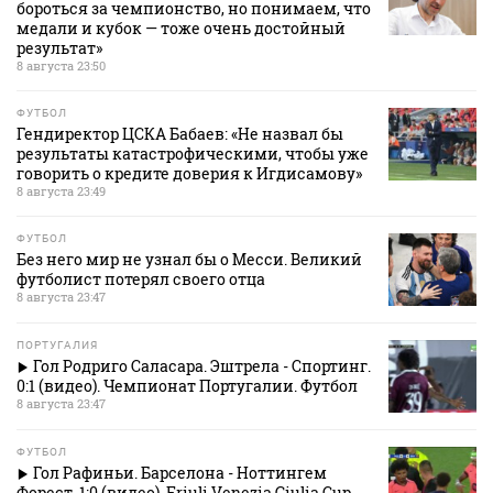
бороться за чемпионство, но понимаем, что
медали и кубок — тоже очень достойный
результат»
8 августа 23:50
ФУТБОЛ
Гендиректор ЦСКА Бабаев: «Не назвал бы
результаты катастрофическими, чтобы уже
говорить о кредите доверия к Игдисамову»
8 августа 23:49
ФУТБОЛ
Без него мир не узнал бы о Месси. Великий
футболист потерял своего отца
8 августа 23:47
ПОРТУГАЛИЯ
Гол Родриго Саласара. Эштрела - Спортинг.
0:1 (видео). Чемпионат Португалии. Футбол
8 августа 23:47
ФУТБОЛ
Гол Рафиньи. Барселона - Ноттингем
Форест. 1:0 (видео). Friuli Venezia Giulia Cup.