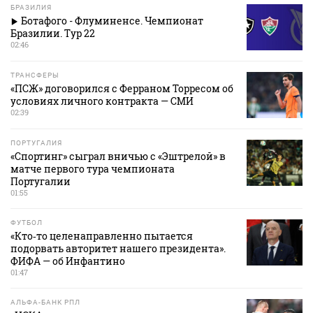
БРАЗИЛИЯ
Ботафого - Флуминенсе. Чемпионат
Бразилии. Тур 22
02:46
ТРАНСФЕРЫ
«ПСЖ» договорился с Ферраном Торресом об
условиях личного контракта — СМИ
02:39
ПОРТУГАЛИЯ
«Спортинг» сыграл вничью с «Эштрелой» в
матче первого тура чемпионата
Португалии
01:55
ФУТБОЛ
«Кто‑то целенаправленно пытается
подорвать авторитет нашего президента».
ФИФА — об Инфантино
01:47
АЛЬФА-БАНК РПЛ