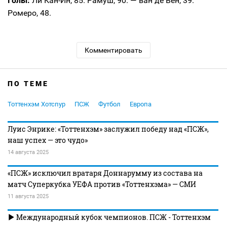
Голы:
Ли Кан-Ин, 85. Рамуш, 90. — ван де Вен, 39.
Ромеро, 48.
Комментировать
ПО ТЕМЕ
Тоттенхэм Хотспур
ПСЖ
Футбол
Европа
Луис Энрике: «Тоттенхэм» заслужил победу над «ПСЖ»,
наш успех — это чудо»
14 августа 2025
«ПСЖ» исключил вратаря Доннарумму из состава на
матч Суперкубка УЕФА против «Тоттенхэма» — СМИ
11 августа 2025
Международный кубок чемпионов. ПСЖ - Тоттенхэм