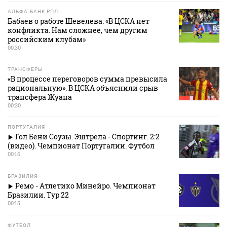
АЛЬФА-БАНК РПЛ
Бабаев о работе Шевелева: «В ЦСКА нет
конфликта. Нам сложнее, чем другим
российским клубам»
00:30
ТРАНСФЕРЫ
«В процессе переговоров сумма превысила
рациональную». В ЦСКА объяснили срыв
трансфера Жуана
00:20
ПОРТУГАЛИЯ
Гол Бени Соузы. Эштрела - Спортинг. 2:2
(видео). Чемпионат Португалии. Футбол
00:16
БРАЗИЛИЯ
Ремо - Атлетико Минейро. Чемпионат
Бразилии. Тур 22
00:15
ФУТБОЛ