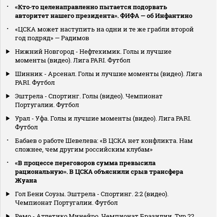
«Кто‑то целенаправленно пытается подорвать
авторитет нашего президента». ФИФА — об Инфантино
«ЦСКА может наступить на одни и те же грабли второй
год подряд» — Радимов
Нижний Новгород - Нефтехимик. Голы и лучшие
моменты (видео). Лига PARI. Футбол
Шинник - Арсенал. Голы и лучшие моменты (видео). Лига
PARI. Футбол
Эштрела - Спортинг. Голы (видео). Чемпионат
Португалии. Футбол
Урал - Уфа. Голы и лучшие моменты (видео). Лига PARI.
Футбол
Бабаев о работе Шевелева: «В ЦСКА нет конфликта. Нам
сложнее, чем другим российским клубам»
«В процессе переговоров сумма превысила
рациональную». В ЦСКА объяснили срыв трансфера
Жуана
Гол Бени Соузы. Эштрела - Спортинг. 2:2 (видео).
Чемпионат Португалии. Футбол
Ремо - Атлетико Минейро. Чемпионат Бразилии. Тур 22