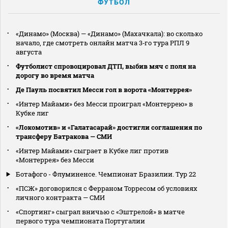
ФУТБОЛ
«Динамо» (Москва) — «Динамо» (Махачкала): во сколько
начало, где смотреть онлайн матча 3‑го тура РПЛ 9
августа
Футболист спровоцировал ДТП, выбив мяч с поля на
дорогу во время матча
Де Пауль посвятил Месси гол в ворота «Монтеррея»
«Интер Майами» без Месси проиграл «Монтеррею» в
Кубке лиг
«Локомотив» и «Галатасарай» достигли соглашения по
трансферу Батракова — СМИ
«Интер Майами» сыграет в Кубке лиг против
«Монтеррея» без Месси
Ботафого - Флуминенсе. Чемпионат Бразилии. Тур 22
«ПСЖ» договорился с Ферраном Торресом об условиях
личного контракта — СМИ
«Спортинг» сыграл вничью с «Эштрелой» в матче
первого тура чемпионата Португалии