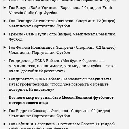
Гол Вакуна Байо. Удинезе - Барселона. 1:0 (видео). Friuli
Venezia Giulia Cup. Футбол
Гол Леандро Антонетти. Эштрела - Спортинг. 1:2 (видео).
Чемпионат Португалии. Футбол
Гремио - Сан-Паулу. Голы (видео). Чемпионат Бразилии.
Футбол
Гол Фотиса Иоаннидиса. Эштрела - Спортинг. 0:2 (видео).
Чемпионат Португалии. Футбол
Гендиректор ЦСКА Бабаев: «Мы будем бороться за
чемпионство, но понимаем, что медали и кубок — тоже
очень достойный результат»
Гендиректор ЦСКА Бабаев: «Не назвал бы результаты
катастрофическими, чтобы уже говорить о кредите
доверия к Игдисамову»
Без него мир не узнал бы о Месси. Великий футболист
потерял своего отца
Гол Родриго Саласара. Эштрела - Спортинг. 0:1 (видео).
Чемпионат Португалии. Футбол
Гол Рафиньи. Барселона - Ноттингем Форест. 1:0 (видео).
Friuli Venezia Giulia Cup. Футбол