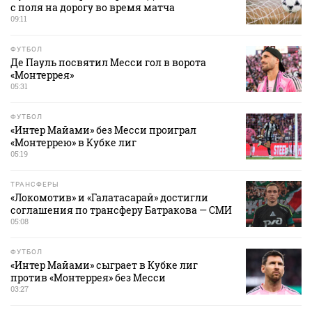
с поля на дорогу во время матча
09:11
ФУТБОЛ
Де Пауль посвятил Месси гол в ворота
«Монтеррея»
05:31
ФУТБОЛ
«Интер Майами» без Месси проиграл
«Монтеррею» в Кубке лиг
05:19
ТРАНСФЕРЫ
«Локомотив» и «Галатасарай» достигли
соглашения по трансферу Батракова — СМИ
05:08
ФУТБОЛ
«Интер Майами» сыграет в Кубке лиг
против «Монтеррея» без Месси
03:27