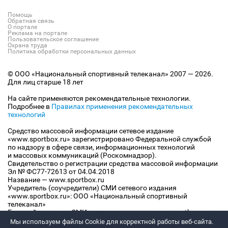
Помощь
Обратная связь
О портале
Реклама на портале
Пользовательское соглашение
Охрана труда
Политика обработки персональных данных
© ООО «Национальный спортивный телеканал» 2007 — 2026.
Для лиц старше 18 лет
На сайте применяются рекомендательные технологии.
Подробнее в
Правилах применения рекомендательных
технологий
Средство массовой информации сетевое издание
«www.sportbox.ru» зарегистрировано Федеральной службой
по надзору в сфере связи, информационных технологий
и массовых коммуникаций (Роскомнадзор).
Свидетельство о регистрации средства массовой информации
Эл № ФС77-72613 от 04.04.2018
Название — www.sportbox.ru
Учредитель (соучредители) СМИ сетевого издания
«www.sportbox.ru»: ООО «Национальный спортивный
телеканал»
Главный редактор СМИ сетевого издания «www.sportbox.ru»:
Конов В.А.
Мы используем файлы Сookie для корректной работы веб-сайта.