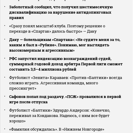
Заболотный сообщил, что получил шестимесячную
дисквалификацию за нарушение антидопинговых
правил
«Сразу понял масштаб клуба. Поэтому решение о
переходе в «Спартак» далось быстро» — Даку
Даку — болельщикам «Спартака»: «Не судите меня за то,
каким я был в «Рубине». Понимаю, мог выглядеть
высокомерным и агрессивным»
РФС запустил индексацию вознаграждений судей,
суммарный годовой доход арбитра Первой лиги сможет
составить 3,5–4 миллиона рублей
Футболист «Зенита» Караваев: «Против «Балтики» всегда
сложно играть. Агрессивная команда, много
прессингует»
Сафонов попал под раздачу. «ПСЖ» провалился в первой
игре после отпуска
Футболист «Балтики» Эдуардо Андерсон: «Конечно,
переживал за Кондакова. Надеюсь, с ним все будет
хорошо»
«Фамилия обсуждалась». В «Нижнем Новгороде»