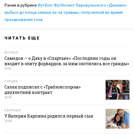
Ранее в рубрике
Футбол
:
Футболист барнаульского «Динамо»
выбыл до конца сезона из‑за травмы, полученной во время
празднования гола
ЧИТАТЬ ЕЩЕ
ФУТБОЛ
Самедов — о Даку в «Спартаке»: «Последние годы он
входит в элиту форвардов, за ним охотились все гранды»
15:51
ТУРЦИЯ
Салах подписал с «Трабзонспором»
двухлетний контракт
15:47
СБОРНЫЕ
У Валерия Карпина родился первый сын
15:43