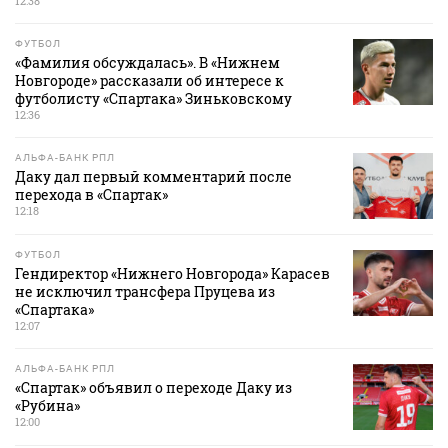
12:38
ФУТБОЛ
«Фамилия обсуждалась». В «Нижнем
Новгороде» рассказали об интересе к
футболисту «Спартака» Зиньковскому
12:36
АЛЬФА-БАНК РПЛ
Даку дал первый комментарий после
перехода в «Спартак»
12:18
ФУТБОЛ
Гендиректор «Нижнего Новгорода» Карасев
не исключил трансфера Пруцева из
«Спартака»
12:07
АЛЬФА-БАНК РПЛ
«Спартак» объявил о переходе Даку из
«Рубина»
12:00