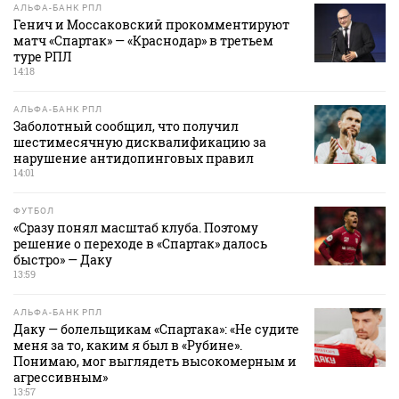
АЛЬФА-БАНК РПЛ
Генич и Моссаковский прокомментируют
матч «Спартак» — «Краснодар» в третьем
туре РПЛ
14:18
АЛЬФА-БАНК РПЛ
Заболотный сообщил, что получил
шестимесячную дисквалификацию за
нарушение антидопинговых правил
14:01
ФУТБОЛ
«Сразу понял масштаб клуба. Поэтому
решение о переходе в «Спартак» далось
быстро» — Даку
13:59
АЛЬФА-БАНК РПЛ
Даку — болельщикам «Спартака»: «Не судите
меня за то, каким я был в «Рубине».
Понимаю, мог выглядеть высокомерным и
агрессивным»
13:57