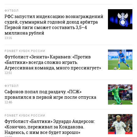
ФУТБОЛ
РФС запустил индексацию вознаграждений
судей, суммарный годовой доход арбитра
Первой лиги сможет составить 3,5–4
миллиона рублей
13:16
FONBET КУБОК РОССИИ
Футболист «Зенита» Караваев: «Против
«Балтики» всегда сложно играть.
Агрессивная команда, много прессингует»
12:51
ФУТБОЛ
Сафонов попал под раздачу. «ПСЖ»
провалился в первой игре после отпуска
12:46
FONBET КУБОК РОССИИ
Футболист «Балтики» Эдуардо Андерсон:
«Конечно, переживал за Кондакова.
Надеюсь, с ним все будет хорошо»