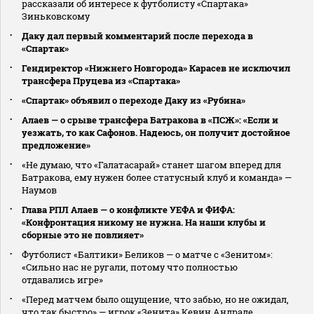
рассказали об интересе к футболисту «Спартака»
Зиньковскому
Даку дал первый комментарий после перехода в
«Спартак»
Гендиректор «Нижнего Новгорода» Карасев не исключил
трансфера Пруцева из «Спартака»
«Спартак» объявил о переходе Даку из «Рубина»
Алаев — о срыве трансфера Батракова в «ПСЖ»: «Если и
уезжать, то как Сафонов. Надеюсь, он получит достойное
предложение»
«Не думаю, что «Галатасарай» станет шагом вперед для
Батракова, ему нужен более статусный клуб и команда» —
Наумов
Глава РПЛ Алаев — о конфликте УЕФА и ФИФА:
«Конфронтация никому не нужна. На наши клубы и
сборные это не повлияет»
Футболист «Балтики» Беликов — о матче с «Зенитом»:
«Сильно нас не ругали, потому что полностью
отдавались игре»
«Перед матчем было ощущение, что забью, но не ожидал,
что так быстро» — игрок «Зенита» Кевин Андраде