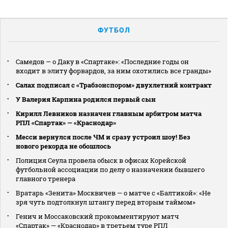
ФУТБОЛ
Самедов — о Даку в «Спартаке»: «Последние годы он
входит в элиту форвардов, за ним охотились все гранды»
Салах подписал с «Трабзонспором» двухлетний контракт
У Валерия Карпина родился первый сын
Кирилл Левников назначен главным арбитром матча
РПЛ «Спартак» — «Краснодар»
Месси вернулся после ЧМ и сразу устроил шоу! Без
нового рекорда не обошлось
Полиция Сеула провела обыск в офисах Корейской
футбольной ассоциации по делу о назначении бывшего
главного тренера
Вратарь «Зенита» Москвичев — о матче с «Балтикой»: «Не
зря чуть подтолкнул штангу перед вторым таймом»
Генич и Моссаковский прокомментируют матч
«Спартак» — «Краснодар» в третьем туре РПЛ