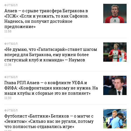
ФУТБОЛ
Алаев — о срыве трансфера Батракова в
«ПСЖ»: «Если и уезжать, то как Сафонов.
Надеюсь, он получит достойное
предложение»
11:58
ФУТБОЛ
«Не думаю, что «Галатасарай» станет шагом
вперед для Батракова, ему нужен более
статусный клуб и команда» — Наумов
11:36
ФУТБОЛ
Глава РПЛ Алаев — о конфликте УЕФА и
ФИФА: «Конфронтация никому не нужна. На
наши клубы и сборные это не повлияет»
11:33
ФУТБОЛ
Футболист «Балтики» Беликов — о матче с
«Зенитом»: «Сильно нас не ругали, потому
что полностью отдавались игре»