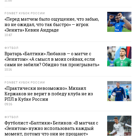
11:00
FONBET КУБОК РОССИИ
«Перед матчем было ощущение, что забью,
но не ожидал, что так быстро» — игрок
«Зенита» Кевин Андраде
10:47
ФУТБОЛ
Вратарь «Балтики» Любаков — о матче с
«Зенитом»: «А смысл в моих сейвах, если
сами не забили? Обидно так проигрывать»
10:16
FONBET КУБОК РОССИИ
«Практически невозможно». Михаил
Кержаков не верит в победу клуба не из
РПЛ в Кубке России
09:16
ФУТБОЛ
Футболист «Балтики» Беликов: «В матчах с
«Зенитом» нужно использовать каждый
момент, потому что они не прощают»