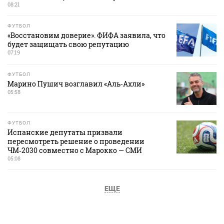
08:21
ФУТБОЛ
«Восстановим доверие». ФИФА заявила, что
будет защищать свою репутацию
07:19
ФУТБОЛ
Марино Пушич возглавил «Аль‑Ахли»
05:58
ФУТБОЛ
Испанские депутаты призвали
пересмотреть решение о проведении
ЧМ‑2030 совместно с Марокко — СМИ
05:08
ЕЩЕ