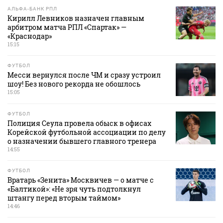
АЛЬФА-БАНК РПЛ
Кирилл Левников назначен главным
арбитром матча РПЛ «Спартак» —
«Краснодар»
15:15
ФУТБОЛ
Месси вернулся после ЧМ и сразу устроил
шоу! Без нового рекорда не обошлось
15:05
ФУТБОЛ
Полиция Сеула провела обыск в офисах
Корейской футбольной ассоциации по делу
о назначении бывшего главного тренера
14:55
ФУТБОЛ
Вратарь «Зенита» Москвичев — о матче с
«Балтикой»: «Не зря чуть подтолкнул
штангу перед вторым таймом»
14:46