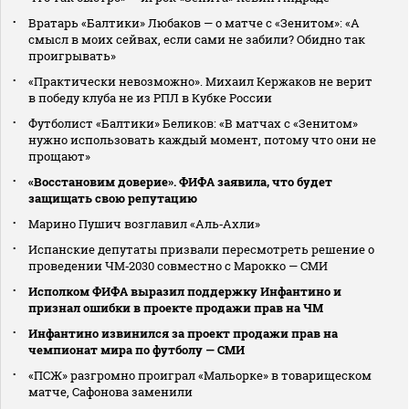
Вратарь «Балтики» Любаков — о матче с «Зенитом»: «А
смысл в моих сейвах, если сами не забили? Обидно так
проигрывать»
«Практически невозможно». Михаил Кержаков не верит
в победу клуба не из РПЛ в Кубке России
Футболист «Балтики» Беликов: «В матчах с «Зенитом»
нужно использовать каждый момент, потому что они не
прощают»
«Восстановим доверие». ФИФА заявила, что будет
защищать свою репутацию
Марино Пушич возглавил «Аль‑Ахли»
Испанские депутаты призвали пересмотреть решение о
проведении ЧМ‑2030 совместно с Марокко — СМИ
Исполком ФИФА выразил поддержку Инфантино и
признал ошибки в проекте продажи прав на ЧМ
Инфантино извинился за проект продажи прав на
чемпионат мира по футболу — СМИ
«ПСЖ» разгромно проиграл «Мальорке» в товарищеском
матче, Сафонова заменили