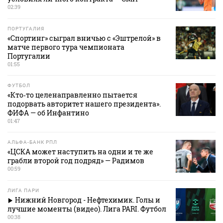
02:39
ПОРТУГАЛИЯ
«Спортинг» сыграл вничью с «Эштрелой» в
матче первого тура чемпионата
Португалии
01:55
ФУТБОЛ
«Кто‑то целенаправленно пытается
подорвать авторитет нашего президента».
ФИФА — об Инфантино
01:47
АЛЬФА-БАНК РПЛ
«ЦСКА может наступить на одни и те же
грабли второй год подряд» — Радимов
00:59
ЛИГА ПАРИ
Нижний Новгород - Нефтехимик. Голы и
лучшие моменты (видео). Лига PARI. Футбол
00:38