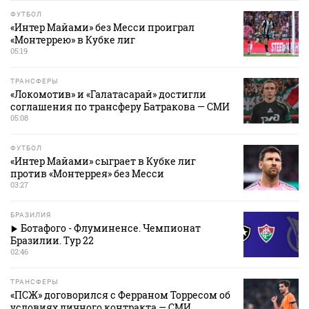
ФУТБОЛ
«Интер Майами» без Месси проиграл
«Монтеррею» в Кубке лиг
05:19
ТРАНСФЕРЫ
«Локомотив» и «Галатасарай» достигли
соглашения по трансферу Батракова — СМИ
05:08
ФУТБОЛ
«Интер Майами» сыграет в Кубке лиг
против «Монтеррея» без Месси
03:27
БРАЗИЛИЯ
Ботафого - Флуминенсе. Чемпионат
Бразилии. Тур 22
02:46
ТРАНСФЕРЫ
«ПСЖ» договорился с Ферраном Торресом об
условиях личного контракта — СМИ