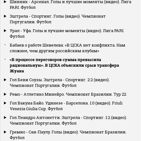
Шинник - Арсенал. Голы и лучшие моменты (видео). Лига
PARI. Футбол
Эштрела - Спортинг. Голы (видео). Чемпионат
Португалии. Футбол
Урал - Уфа. Голы и лучшие моменты (видео). Лига PARI.
Футбол
Бабаев о работе Шевелева: «В ЦСКА нет конфликта. Нам
сложнее, чем другим российским клубам»
«В процессе переговоров сумма превысила
рациональную». В ЦСКА объяснили срыв трансфера
Жуана
Гол Бени Соузы. Эштрела - Спортинг. 2:2 (видео).
Чемпионат Португалии. Футбол
Ремо - Атлетико Минейро. Чемпионат Бразилии. Тур 22
Гол Вакуна Байо. Удинезе - Барселона. 1:0 (видео). Friuli
Venezia Giulia Cup. Футбол
Гол Леандро Антонетти. Эштрела - Спортинг. 1:2 (видео).
Чемпионат Португалии. Футбол
Гремио - Сан-Паулу. Голы (видео). Чемпионат Бразилии.
Футбол