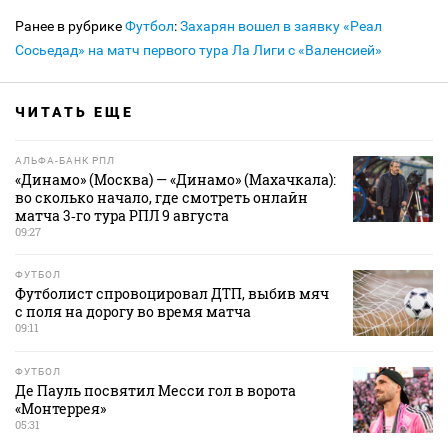
Ранее в рубрике
Футбол
:
Захарян вошел в заявку «Реал
Сосьедад» на матч первого тура Ла Лиги с «Валенсией»
ЧИТАТЬ ЕЩЕ
АЛЬФА-БАНК РПЛ
«Динамо» (Москва) — «Динамо» (Махачкала):
во сколько начало, где смотреть онлайн
матча 3‑го тура РПЛ 9 августа
09:27
ФУТБОЛ
Футболист спровоцировал ДТП, выбив мяч
с поля на дорогу во время матча
09:11
ФУТБОЛ
Де Пауль посвятил Месси гол в ворота
«Монтеррея»
05:31