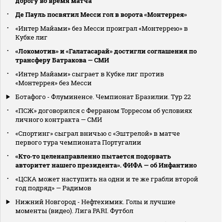
дорогу во время матча
Де Пауль посвятил Месси гол в ворота «Монтеррея»
«Интер Майами» без Месси проиграл «Монтеррею» в
Кубке лиг
«Локомотив» и «Галатасарай» достигли соглашения по
трансферу Батракова — СМИ
«Интер Майами» сыграет в Кубке лиг против
«Монтеррея» без Месси
Ботафого - Флуминенсе. Чемпионат Бразилии. Тур 22
«ПСЖ» договорился с Ферраном Торресом об условиях
личного контракта — СМИ
«Спортинг» сыграл вничью с «Эштрелой» в матче
первого тура чемпионата Португалии
«Кто‑то целенаправленно пытается подорвать
авторитет нашего президента». ФИФА — об Инфантино
«ЦСКА может наступить на одни и те же грабли второй
год подряд» — Радимов
Нижний Новгород - Нефтехимик. Голы и лучшие
моменты (видео). Лига PARI. Футбол