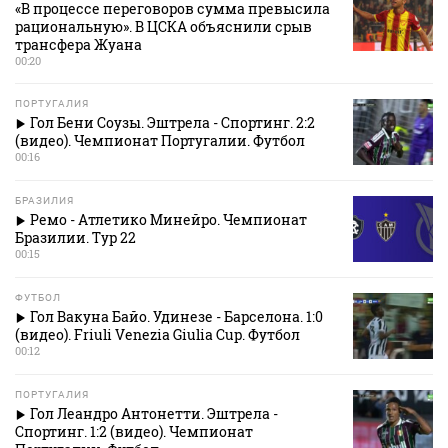
«В процессе переговоров сумма превысила
рациональную». В ЦСКА объяснили срыв
трансфера Жуана
00:20
ПОРТУГАЛИЯ
Гол Бени Соузы. Эштрела - Спортинг. 2:2
(видео). Чемпионат Португалии. Футбол
00:16
БРАЗИЛИЯ
Ремо - Атлетико Минейро. Чемпионат
Бразилии. Тур 22
00:15
ФУТБОЛ
Гол Вакуна Байо. Удинезе - Барселона. 1:0
(видео). Friuli Venezia Giulia Cup. Футбол
00:12
ПОРТУГАЛИЯ
Гол Леандро Антонетти. Эштрела -
Спортинг. 1:2 (видео). Чемпионат