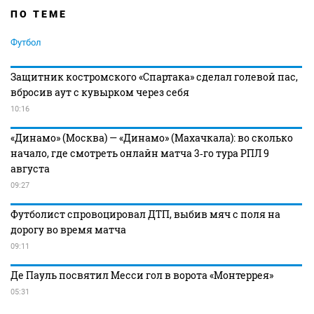
ПО ТЕМЕ
Футбол
Защитник костромского «Спартака» сделал голевой пас,
вбросив аут с кувырком через себя
10:16
«Динамо» (Москва) — «Динамо» (Махачкала): во сколько
начало, где смотреть онлайн матча 3‑го тура РПЛ 9
августа
09:27
Футболист спровоцировал ДТП, выбив мяч с поля на
дорогу во время матча
09:11
Де Пауль посвятил Месси гол в ворота «Монтеррея»
05:31