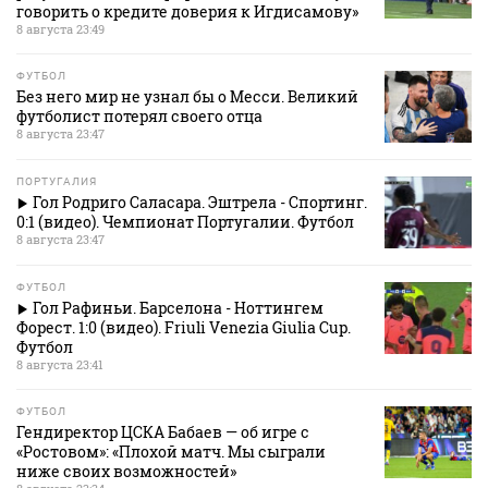
говорить о кредите доверия к Игдисамову»
8 августа 23:49
ФУТБОЛ
Без него мир не узнал бы о Месси. Великий
футболист потерял своего отца
8 августа 23:47
ПОРТУГАЛИЯ
Гол Родриго Саласара. Эштрела - Спортинг.
0:1 (видео). Чемпионат Португалии. Футбол
8 августа 23:47
ФУТБОЛ
Гол Рафиньи. Барселона - Ноттингем
Форест. 1:0 (видео). Friuli Venezia Giulia Cup.
Футбол
8 августа 23:41
ФУТБОЛ
Гендиректор ЦСКА Бабаев — об игре с
«Ростовом»: «Плохой матч. Мы сыграли
ниже своих возможностей»