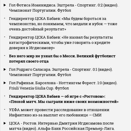
Гол Фотиса Иоаннидиса. Эштрела - Спортинг. 0:2 (видео).
Чемпионат Португалии. Футбол
Гендиректор ЦСКА Бабаев: «Мы будем бороться за
чемпионство, но понимаем, что медали и кубок — тоже
очень достойный результат»
Гендиректор ЦСКА Бабаев: «Не назвал бы результаты
катастрофическими, чтобы уже говорить о кредите
доверия к Игдисамову»
Без него мир не узнал бы о Месси. Великий футболист
потерял своего отца
Гол Родриго Саласара. Эштрела - Спортинг. 0:1 (видео).
Чемпионат Португалии. Футбол
Гол Рафиньи. Барселона - Ноттингем Форест. 1:0 (видео).
Friuli Venezia Giulia Cup. Футбол
Гендиректор ЦСКА Бабаев — об игре с «Ростовом»:
«Плохой матч. Мы сыграли ниже своих возможностей»
УЕФА может провести расследование в отношении
Инфантино из‑за выплат его любовнице — СМИ
ЦСКА - Ростов. Интервью Дмитрия Игдисамова после
матча (видео). Альфа-Банк Российская Премьер-Лига.