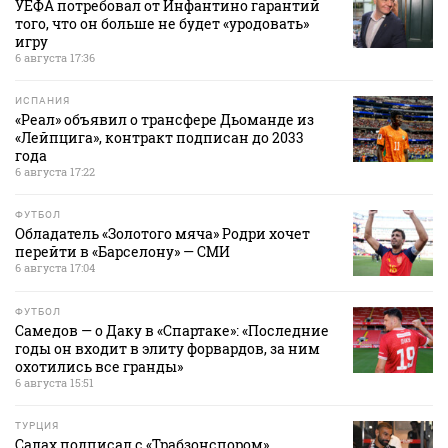
УЕФА потребовал от Инфантино гарантий
того, что он больше не будет «уродовать»
игру
6 августа 17:36
ИСПАНИЯ
«Реал» объявил о трансфере Дьоманде из
«Лейпцига», контракт подписан до 2033
года
6 августа 17:22
ФУТБОЛ
Обладатель «Золотого мяча» Родри хочет
перейти в «Барселону» — СМИ
6 августа 17:04
ФУТБОЛ
Самедов — о Даку в «Спартаке»: «Последние
годы он входит в элиту форвардов, за ним
охотились все гранды»
6 августа 15:51
ТУРЦИЯ
Салах подписал с «Трабзонспором»