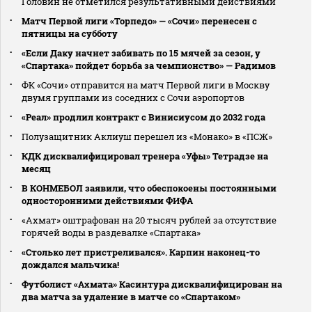
Головин не отметился результативными действиями
Матч Первой лиги «Торпедо» — «Сочи» перенесен с
пятницы на субботу
«Если Даку начнет забивать по 15 мячей за сезон, у
«Спартака» пойдет борьба за чемпионство» — Радимов
ФК «Сочи» отправится на матч Первой лиги в Москву
двумя группами из соседних с Сочи аэропортов
«Реал» продлил контракт с Винисиусом до 2032 года
Полузащитник Аклиуш перешел из «Монако» в «ПСЖ»
КДК дисквалифицировал тренера «Уфы» Тетрадзе на
месяц
В КОНМЕБОЛ заявили, что обеспокоены постоянными
односторонними действиями ФИФА
«Ахмат» оштрафован на 20 тысяч рублей за отсутствие
горячей воды в раздевалке «Спартака»
«Столько лет пристреливался». Карпин наконец-то
дождался мальчика!
Футболист «Ахмата» Касинтура дисквалифицирован на
два матча за удаление в матче со «Спартаком»