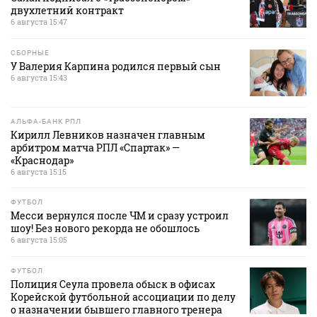
двухлетний контракт
6 августа 15:47
СБОРНЫЕ
У Валерия Карпина родился первый сын
6 августа 15:43
АЛЬФА-БАНК РПЛ
Кирилл Левников назначен главным
арбитром матча РПЛ «Спартак» —
«Краснодар»
6 августа 15:15
ФУТБОЛ
Месси вернулся после ЧМ и сразу устроил
шоу! Без нового рекорда не обошлось
6 августа 15:05
ФУТБОЛ
Полиция Сеула провела обыск в офисах
Корейской футбольной ассоциации по делу
о назначении бывшего главного тренера