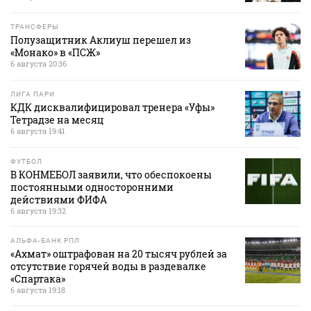
ТРАНСФЕРЫ
Полузащитник Аклиуш перешел из
«Монако» в «ПСЖ»
6 августа 20:36
ЛИГА ПАРИ
КДК дисквалифицировал тренера «Уфы»
Тетрадзе на месяц
6 августа 19:41
ФУТБОЛ
В КОНМЕБОЛ заявили, что обеспокоены
постоянными односторонними
действиями ФИФА
6 августа 19:32
АЛЬФА-БАНК РПЛ
«Ахмат» оштрафован на 20 тысяч рублей за
отсутствие горячей воды в раздевалке
«Спартака»
6 августа 19:18