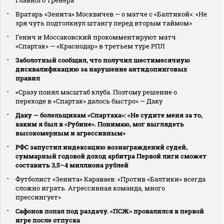
главного тренера
Вратарь «Зенита» Москвичев — о матче с «Балтикой»: «Не
зря чуть подтолкнул штангу перед вторым таймом»
Генич и Моссаковский прокомментируют матч
«Спартак» — «Краснодар» в третьем туре РПЛ
Заболотный сообщил, что получил шестимесячную
дисквалификацию за нарушение антидопинговых
правил
«Сразу понял масштаб клуба. Поэтому решение о
переходе в «Спартак» далось быстро» — Даку
Даку — болельщикам «Спартака»: «Не судите меня за то,
каким я был в «Рубине». Понимаю, мог выглядеть
высокомерным и агрессивным»
РФС запустил индексацию вознаграждений судей,
суммарный годовой доход арбитра Первой лиги сможет
составить 3,5–4 миллиона рублей
Футболист «Зенита» Караваев: «Против «Балтики» всегда
сложно играть. Агрессивная команда, много
прессингует»
Сафонов попал под раздачу. «ПСЖ» провалился в первой
игре после отпуска