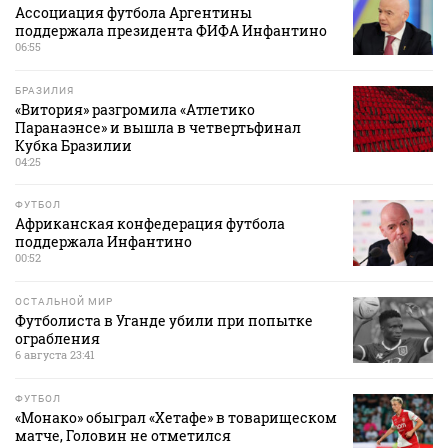
Ассоциация футбола Аргентины
поддержала президента ФИФА Инфантино
06:55
БРАЗИЛИЯ
«Витория» разгромила «Атлетико
Паранаэнсе» и вышла в четвертьфинал
Кубка Бразилии
04:25
ФУТБОЛ
Африканская конфедерация футбола
поддержала Инфантино
00:52
ОСТАЛЬНОЙ МИР
Футболиста в Уганде убили при попытке
ограбления
6 августа 23:41
ФУТБОЛ
«Монако» обыграл «Хетафе» в товарищеском
матче, Головин не отметился