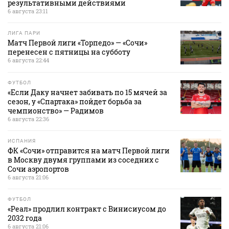
результативными действиями
6 августа 23:11
ЛИГА ПАРИ
Матч Первой лиги «Торпедо» — «Сочи»
перенесен с пятницы на субботу
6 августа 22:44
ФУТБОЛ
«Если Даку начнет забивать по 15 мячей за
сезон, у «Спартака» пойдет борьба за
чемпионство» — Радимов
6 августа 22:36
ИСПАНИЯ
ФК «Сочи» отправится на матч Первой лиги
в Москву двумя группами из соседних с
Сочи аэропортов
6 августа 21:06
ФУТБОЛ
«Реал» продлил контракт с Винисиусом до
2032 года
6 августа 21:06