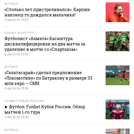
ФУТБОЛ
«Столько лет пристреливался». Карпин
наконец-то дождался мальчика!
6 августа 19:15
АЛЬФА-БАНК РПЛ
Футболист «Ахмата» Касинтура
дисквалифицирован на два матча за
удаление в матче со «Спартаком»
6 августа 19:04
ФУТБОЛ
«Галатасарай» сделал предложение
«Локомотиву» по Батракову в размере 33
млн евро — СМИ
6 августа 18:36
FONBET КУБОК РОССИИ
Футбол. Fonbet Кубок России. Обзор
матчей 1-го тура
6 августа 18:20
ФУТБОЛ