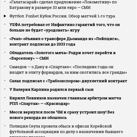
«Галатасарай» сделал предложение «Локомотиву» по
Батракову в размере 33 млн евро — СМИ
Футбол. Fonbet Кубок России. Обзор матчей 1-го тура
УЕФА потребовал от Инфантино гарантий того, что он
больше не будет «уродовать» игру
«Реал» объявил о трансфере Дьоманде из «Лейпцига»,
контракт подписан до 2033 года
Обладатель «Золотого мяча» Родри хочет перейти в
«Барселону» — СМИ
Самедов — о Даку в «Спартаке»: «Последние годы он
входит в элиту форвардов, за ним охотились все гранды»
Салах подписал с «Трабзонспором» двухлетний контракт
У Валерия Карпина родился первый сын
Кирилл Левников назначен главным арбитром матча
РПЛ «Спартак» — «Краснодар»
Месси вернулся после ЧМ и сразу устроил шоу! Без
нового рекорда не обошлось
Полиция Сеула провела обыск в офисах Корейской
футбольной ассоциации по делу о назначении бывшего