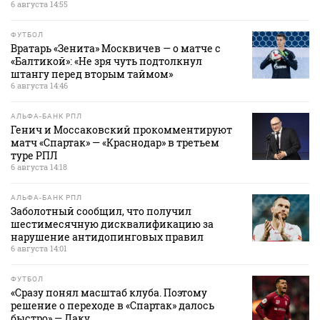
6 августа 14:55
ФУТБОЛ
Вратарь «Зенита» Москвичев — о матче с
«Балтикой»: «Не зря чуть подтолкнул
штангу перед вторым таймом»
6 августа 14:46
АЛЬФА-БАНК РПЛ
Генич и Моссаковский прокомментируют
матч «Спартак» — «Краснодар» в третьем
туре РПЛ
6 августа 14:18
АЛЬФА-БАНК РПЛ
Заболотный сообщил, что получил
шестимесячную дисквалификацию за
нарушение антидопинговых правил
6 августа 14:01
ФУТБОЛ
«Сразу понял масштаб клуба. Поэтому
решение о переходе в «Спартак» далось
быстро» — Даку