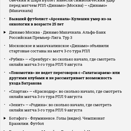
перед матчем РПЛ «Динамо» (Москва) — «Динамо»
(Махачкала)
Бывший футболист «Арсенала» Кулешин умер из‑за
онкологии в возрасте 25 лет
Динамо Москва - Динамо Махачкала. Альфа-Банк
Российская Премьер-Лига. Тур 3
Московское и махачкалинское «Динамо» объявили
стартовые составы на матч 3‑го тура РПЛ
«Рубин» — «Оренбург»: во сколько начало, где смотреть
онлайн матча 3‑го тура РПЛ 9 августа
«Локомотив» не ведет переговоров с «Галатасараем» или
другими клубами и не рассматривает возможность
ухода Батракова
«Спартак» — «Краснодар»: во сколько начало, где смотреть
онлайн матча 3‑го тура РПЛ 9 августа
«Зенит» — «Родина»: во сколько начало, где смотреть
онлайн матча 3‑го тура РПЛ 9 августа
Ботафого - Флуминенсе. Голы (видео). Чемпионат
Бразилии. Футбол