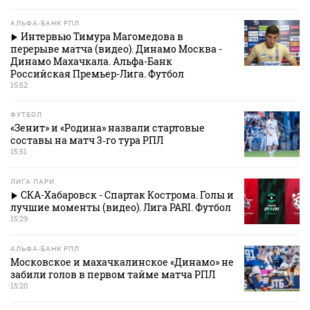
АЛЬФА-БАНК РПЛ
Интервью Тимура Магомедова в
перерыве матча (видео). Динамо Москва -
Динамо Махачкала. Альфа-Банк
Российская Премьер-Лига. Футбол
15:52
ФУТБОЛ
«Зенит» и «Родина» назвали стартовые
составы на матч 3‑го тура РПЛ
15:51
ЛИГА ПАРИ
СКА-Хабаровск - Спартак Кострома. Голы и
лучшие моменты (видео). Лига PARI. Футбол
15:29
АЛЬФА-БАНК РПЛ
Московское и махачкалинское «Динамо» не
забили голов в первом тайме матча РПЛ
15:20