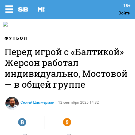
Войти
ФУТБОЛ
Перед игрой с «Балтикой»
Жерсон работал
индивидуально, Мостовой
— в общей группе
Сергей Циммерман
12 сентября 2025 14:32
R
Y