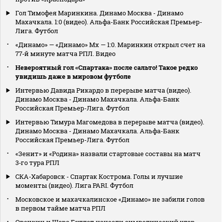
Гол Тимофея Маринкина. Динамо Москва - Динамо
Махачкала. 1:0 (видео). Альфа-Банк Российская Премьер-
Лига. Футбол
«Динамо» — «Динамо» Мх — 1:0. Маринкин открыл счет на
77‑й минуте матча РПЛ. Видео
Невероятный гол «Спартака» после сальто! Такое редко
увидишь даже в мировом футболе
Интервью Давида Рикардо в перерыве матча (видео).
Динамо Москва - Динамо Махачкала. Альфа-Банк
Российская Премьер-Лига. Футбол
Интервью Тимура Магомедова в перерыве матча (видео).
Динамо Москва - Динамо Махачкала. Альфа-Банк
Российская Премьер-Лига. Футбол
«Зенит» и «Родина» назвали стартовые составы на матч
3‑го тура РПЛ
СКА-Хабаровск - Спартак Кострома. Голы и лучшие
моменты (видео). Лига PARI. Футбол
Московское и махачкалинское «Динамо» не забили голов
в первом тайме матча РПЛ
Овечкин и Шара Буллет нанесли символический удар