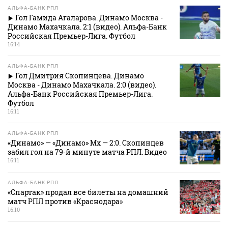
АЛЬФА-БАНК РПЛ
Гол Гамида Агаларова. Динамо Москва -
Динамо Махачкала. 2:1 (видео). Альфа-Банк
Российская Премьер-Лига. Футбол
16:14
АЛЬФА-БАНК РПЛ
Гол Дмитрия Скопинцева. Динамо
Москва - Динамо Махачкала. 2:0 (видео).
Альфа-Банк Российская Премьер-Лига.
Футбол
16:11
АЛЬФА-БАНК РПЛ
«Динамо» — «Динамо» Мх — 2:0. Скопинцев
забил гол на 79‑й минуте матча РПЛ. Видео
16:11
АЛЬФА-БАНК РПЛ
«Спартак» продал все билеты на домашний
матч РПЛ против «Краснодара»
16:10