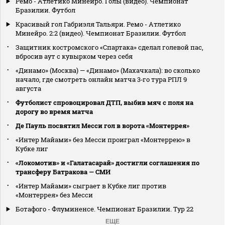
Ремо - Атлетико Минейро. Голы (видео). Чемпионат
Бразилии. Футбол
Красивый гол Габриэля Тальяри. Ремо - Атлетико
Минейро. 2:2 (видео). Чемпионат Бразилии. Футбол
Защитник костромского «Спартака» сделал голевой пас,
вбросив аут с кувырком через себя
«Динамо» (Москва) — «Динамо» (Махачкала): во сколько
начало, где смотреть онлайн матча 3‑го тура РПЛ 9
августа
Футболист спровоцировал ДТП, выбив мяч с поля на
дорогу во время матча
Де Пауль посвятил Месси гол в ворота «Монтеррея»
«Интер Майами» без Месси проиграл «Монтеррею» в
Кубке лиг
«Локомотив» и «Галатасарай» достигли соглашения по
трансферу Батракова — СМИ
«Интер Майами» сыграет в Кубке лиг против
«Монтеррея» без Месси
Ботафого - Флуминенсе. Чемпионат Бразилии. Тур 22
ЕЩЕ