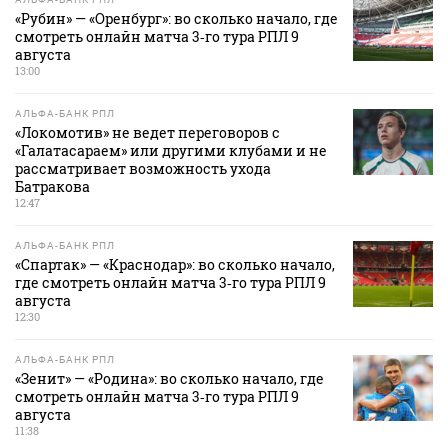
«Рубин» — «Оренбург»: во сколько начало, где
смотреть онлайн матча 3‑го тура РПЛ 9
августа
13:00
АЛЬФА-БАНК РПЛ
«Локомотив» не ведет переговоров с
«Галатасараем» или другими клубами и не
рассматривает возможность ухода
Батракова
12:47
АЛЬФА-БАНК РПЛ
«Спартак» — «Краснодар»: во сколько начало,
где смотреть онлайн матча 3‑го тура РПЛ 9
августа
12:30
АЛЬФА-БАНК РПЛ
«Зенит» — «Родина»: во сколько начало, где
смотреть онлайн матча 3‑го тура РПЛ 9
августа
11:38