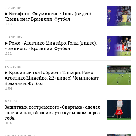
БРАЗИЛИЯ
Ботафого - Флуминенсе. Голы (видео).
Чемпионат Бразилии. Футбол
11:13
БРАЗИЛИЯ
Ремо - Атлетико Минейро. Голы (видео).
Чемпионат Бразилии. Футбол
11:12
БРАЗИЛИЯ
Красивый гол Габриэля Тальяри. Ремо -
Атлетико Минейро. 2:2 (видео). Чемпионат
Бразилии. Футбол
11:04
ФУТБОЛ
Защитник костромского «Спартака» сделал
голевой пас, вбросив аут с кувырком через
себя
10:16
АЛЬФА-БАНК РПЛ