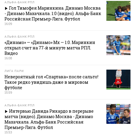
АЛЬФА-БАНК РПЛ
Гол Тимофея Маринкина. Динамо Москва
- Динамо Махачкала. 1:0 (видео). Альфа-Банк
Российская Премьер-Лига. Футбол
16:09
АЛЬФА-БАНК РПЛ
«Динамо» — «Динамо» Мх — 1:0. Маринкин
открыл счет на 77‑й минуте матча РПЛ.
Видео
16:08
ЛИГА ПАРИ
Невероятный гол «Спартака» после сальто!
Такое редко увидишь даже в мировом
футболе
15:59
АЛЬФА-БАНК РПЛ
Интервью Давида Рикардо в перерыве
матча (видео). Динамо Москва - Динамо
Махачкала. Альфа-Банк Российская
Премьер-Лига. Футбол
15:53