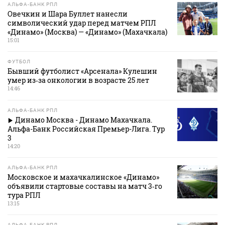
АЛЬФА-БАНК РПЛ
Овечкин и Шара Буллет нанесли
символический удар перед матчем РПЛ
«Динамо» (Москва) — «Динамо» (Махачкала)
15:01
ФУТБОЛ
Бывший футболист «Арсенала» Кулешин
умер из‑за онкологии в возрасте 25 лет
14:46
АЛЬФА-БАНК РПЛ
Динамо Москва - Динамо Махачкала.
Альфа-Банк Российская Премьер-Лига. Тур
3
14:20
АЛЬФА-БАНК РПЛ
Московское и махачкалинское «Динамо»
объявили стартовые составы на матч 3‑го
тура РПЛ
13:15
АЛЬФА-БАНК РПЛ