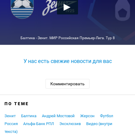
Балтика - Зенит. МИР Российская Премьер-Лига. Тур 8
У нас есть свежие новости для вас
Комментировать
ПО ТЕМЕ
Зенит
Балтика
Андрей Мостовой
Жерсон
Футбол
Россия
Альфа-Банк РПЛ
Эксклюзив
Видео (внутри
текста)