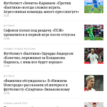
Футболист «Зенита» Караваев: «Против
«Балтики» всегда сложно играть.
Агрессивная команда, много прессингует»
12:51
ФУТБОЛ
Сафонов попал под раздачу. «ПСЖ»
провалился в первой игре после отпуска
12:46
FONBET КУБОК РОССИИ
Футболист «Балтики» Эдуардо Андерсон:
«Конечно, переживал за Кондакова.
Надеюсь, с ним все будет хорошо»
12:38
ФУТБОЛ
«Фамилия обсуждалась». В «Нижнем
Новгороде» рассказали об интересе к
футболисту «Спартака» Зиньковскому
12:36
АЛЬФА-БАНК РПЛ