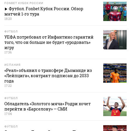
FONBET КУБОК РОССИИ
Футбол. Fonbet Кубок России. Обзор
матчей 1-го тура
18:20
ФУТБОЛ
УЕФА потребовал от Инфантино гарантий
того, что он больше не будет «уродовать»
игру
17:36
ИСПАНИЯ
«Реал» объявил о трансфере Дьоманде из
«Лейпцига», контракт подписан до 2033
года
17:22
ФУТБОЛ
Обладатель «Золотого мяча» Родри хочет
перейти в «Барселону» — СМИ
17:04
ФУТБОЛ