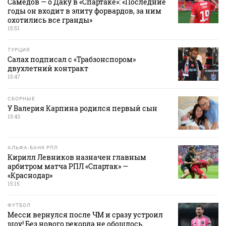
Самедов — о Даку в «Спартаке»: «Последние
годы он входит в элиту форвардов, за ним
охотились все гранды»
15:51
ТУРЦИЯ
Салах подписал с «Трабзонспором»
двухлетний контракт
15:47
СБОРНЫЕ
У Валерия Карпина родился первый сын
15:43
АЛЬФА-БАНК РПЛ
Кирилл Левников назначен главным
арбитром матча РПЛ «Спартак» —
«Краснодар»
15:15
ФУТБОЛ
Месси вернулся после ЧМ и сразу устроил
шоу! Без нового рекорда не обошлось