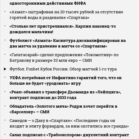
односторонними действиями ФИФА
«Ахмат» оштрафован на 20 тысяч рублей за отсутствие
горячей воды в раздевалке «Спартака»
«Столько лет пристреливался». Карпин наконец-то
дождался мальчика!
Футболист «Ахмата» Касинтура дисквалифицирован на
два матча за удаление в матче со «Спартаком»
«Галатасарай» сделал предложение «Локомотиву» по
Батракову в размере 33 млн евро — СМИ
Футбол. Fonbet Кубок России. Обзор матчей 1-го тура
УЕФА потребовал от Инфантино гарантий того, что он
больше не будет «уродовать» игру
«Реал» объявил о трансфере Дьоманде из «Лейпцига»,
контракт подписан до 2033 года
Обладатель «Золотого мяча» Родри хочет перейти в
«Барселону» — СМИ
Самедов — о Даку в «Спартаке»: «Последние годы он
входит в элиту форвардов, за ним охотились все гранды»
Салах подписал с «Трабзонспором» двухлетний контракт