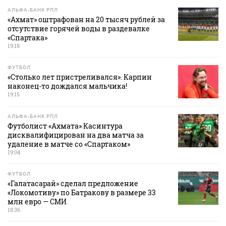
АЛЬФА-БАНК РПЛ
«Ахмат» оштрафован на 20 тысяч рублей за
отсутствие горячей воды в раздевалке
«Спартака»
19:18
ФУТБОЛ
«Столько лет пристреливался». Карпин
наконец-то дождался мальчика!
19:15
АЛЬФА-БАНК РПЛ
Футболист «Ахмата» Касинтура
дисквалифицирован на два матча за
удаление в матче со «Спартаком»
19:04
ФУТБОЛ
«Галатасарай» сделал предложение
«Локомотиву» по Батракову в размере 33
млн евро — СМИ
18:36