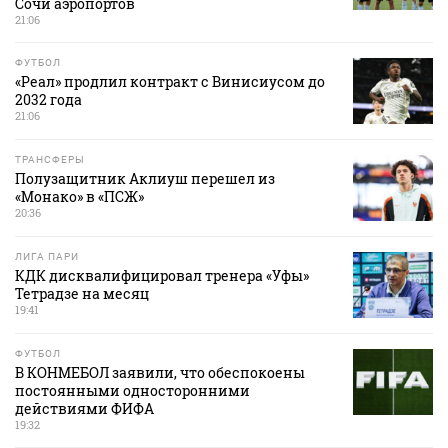
Сочи аэропортов
21:06
ФУТБОЛ
«Реал» продлил контракт с Винисиусом до
2032 года
21:06
ТРАНСФЕРЫ
Полузащитник Аклиуш перешел из
«Монако» в «ПСЖ»
20:36
ЛИГА ПАРИ
КДК дисквалифицировал тренера «Уфы»
Тетрадзе на месяц
19:41
ФУТБОЛ
В КОНМЕБОЛ заявили, что обеспокоены
постоянными односторонними
действиями ФИФА
19:32