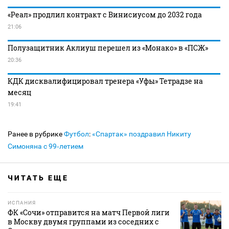
«Реал» продлил контракт с Винисиусом до 2032 года
21:06
Полузащитник Аклиуш перешел из «Монако» в «ПСЖ»
20:36
КДК дисквалифицировал тренера «Уфы» Тетрадзе на
месяц
19:41
Ранее в рубрике
Футбол
:
«Спартак» поздравил Никиту
Симоняна с 99‑летием
ЧИТАТЬ ЕЩЕ
ИСПАНИЯ
ФК «Сочи» отправится на матч Первой лиги
в Москву двумя группами из соседних с