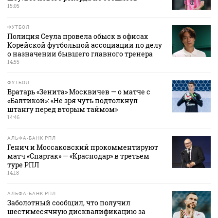
15:05
ФУТБОЛ
Полиция Сеула провела обыск в офисах
Корейской футбольной ассоциации по делу
о назначении бывшего главного тренера
14:55
ФУТБОЛ
Вратарь «Зенита» Москвичев — о матче с
«Балтикой»: «Не зря чуть подтолкнул
штангу перед вторым таймом»
14:46
АЛЬФА-БАНК РПЛ
Генич и Моссаковский прокомментируют
матч «Спартак» — «Краснодар» в третьем
туре РПЛ
14:18
АЛЬФА-БАНК РПЛ
Заболотный сообщил, что получил
шестимесячную дисквалификацию за