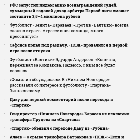
РФС запустил индексацию вознаграждений судей,
суммарный годовой доход арбитра Первой лиги сможет
составить 3,5–4 миллиона рублей
Футболист «Зенита» Караваев: «Против «Балтики» всегда
сложно играть. Агрессивная команда, много
прессингует»
Сафонов попал под раздачу. «ПСЖ» провалился в первой
игре после отпуска
Футболист «Балтики» Эдуардо Андерсон: «Конечно,
переживал за Кондакова. Надеюсь, с ним все будет
хорошо»
«Фамилия обсуждалась». В «Нижнем Новгороде»
рассказали об интересе к футболисту «Спартака»
Зиньковскому
Даку дал первый комментарий после перехода в
«Спартак»
Гендиректор «Нижнего Новгорода» Карасев не исключил
трансфера Пруцева из «Спартака»
«Спартак» объявил о переходе Даку из «Рубина»
Алаев — о срыве трансфера Батракова в «ПСЖ»: «Если и