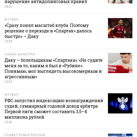
нарушение антидопинговых правил
14:01
ФУТБОЛ
«Сразу понял масштаб клуба. Поэтому
решение о переходе в «Спартак» далось
быстро» — Даку
13:59
АЛЬФА-БАНК РПЛ
Даку — болельщикам «Спартака»: «Не судите
меня за то, каким я был в «Рубине».
Понимаю, мог выглядеть высокомерным и
агрессивным»
13:57
ФУТБОЛ
РФС запустил индексацию вознаграждений
судей, суммарный годовой доход арбитра
Первой лиги сможет составить 3,5–4
миллиона рублей
13:16
FONBET КУБОК РОССИИ