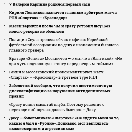
У Валерия Карпина родился первый сын
Кирилл Левников назначен главным арбитром матча
РПЛ «Спартак» — «Краснодар»
Месси вернулся после ЧМ и сразу устроил шоу! Без
нового рекорда не обошлось
Полиция Сеула провела обыск в офисах Корейской
футбольной ассоциации по делу о назначении бывшего
главного тренера
Вратарь «Зенита» Москвичев — о матче с «Балтикой»: «Не
зря чуть подтолкнул штангу перед вторым таймом»
Генич и Моссаковский прокомментируют матч
«Спартак» — «Краснодар» в третьем туре РПЛ
Заболотный сообщил, что получил шестимесячную
дисквалификацию за нарушение антидопинговых
правил
«Сразу понял масштаб клуба. Поэтому решение о
переходе в «Спартак» далось быстро» — Даку
Даку — болельщикам «Спартака»: «Не судите меня за то,
каким я был в «Рубине». Понимаю, мог выглядеть
высокомерным и агрессивным»