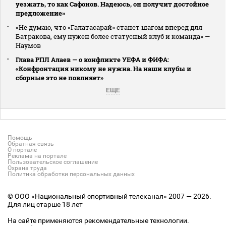
уезжать, то как Сафонов. Надеюсь, он получит достойное
предложение»
«Не думаю, что «Галатасарай» станет шагом вперед для
Батракова, ему нужен более статусный клуб и команда» —
Наумов
Глава РПЛ Алаев — о конфликте УЕФА и ФИФА:
«Конфронтация никому не нужна. На наши клубы и
сборные это не повлияет»
ЕЩЕ
Помощь
Обратная связь
О портале
Реклама на портале
Пользовательское соглашение
Охрана труда
Политика обработки персональных данных
© ООО «Национальный спортивный телеканал» 2007 — 2026.
Для лиц старше 18 лет
На сайте применяются рекомендательные технологии.