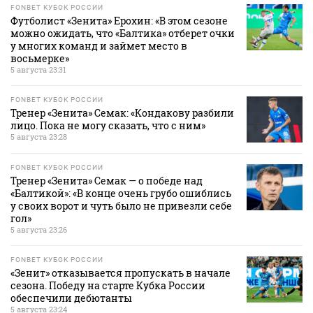
FONBET КУБОК РОССИИ
Футболист «Зенита» Ерохин: «В этом сезоне
можно ожидать, что «Балтика» отберет очки
у многих команд и займет место в
восьмерке»
5 августа 23:31
FONBET КУБОК РОССИИ
Тренер «Зенита» Семак: «Кондакову разбили
лицо. Пока не могу сказать, что с ним»
5 августа 23:28
FONBET КУБОК РОССИИ
Тренер «Зенита» Семак — о победе над
«Балтикой»: «В конце очень грубо ошиблись
у своих ворот и чуть было не привезли себе
гол»
5 августа 23:26
FONBET КУБОК РОССИИ
«Зенит» отказывается пропускать в начале
сезона. Победу на старте Кубка России
обеспечили дебютанты
5 августа 23:24