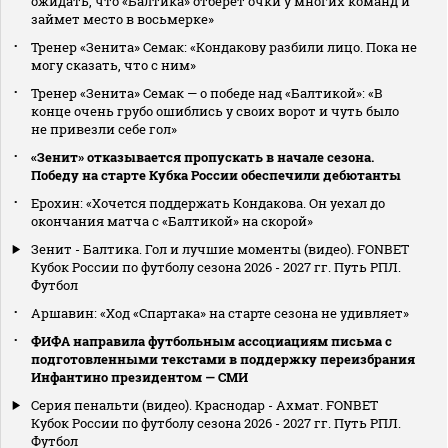
ожидать, что «Балтика» отберет очки у многих команд и
займет место в восьмерке»
Тренер «Зенита» Семак: «Кондакову разбили лицо. Пока не
могу сказать, что с ним»
Тренер «Зенита» Семак — о победе над «Балтикой»: «В
конце очень грубо ошиблись у своих ворот и чуть было
не привезли себе гол»
«Зенит» отказывается пропускать в начале сезона.
Победу на старте Кубка России обеспечили дебютанты
Ерохин: «Хочется поддержать Кондакова. Он уехал до
окончания матча с «Балтикой» на скорой»
Зенит - Балтика. Гол и лучшие моменты (видео). FONBET
Кубок России по футболу сезона 2026 - 2027 гг. Путь РПЛ.
Футбол
Аршавин: «Ход «Спартака» на старте сезона не удивляет»
ФИФА направила футбольным ассоциациям письма с
подготовленными текстами в поддержку переизбрания
Инфантино президентом — СМИ
Серия пенальти (видео). Краснодар - Ахмат. FONBET
Кубок России по футболу сезона 2026 - 2027 гг. Путь РПЛ.
Футбол