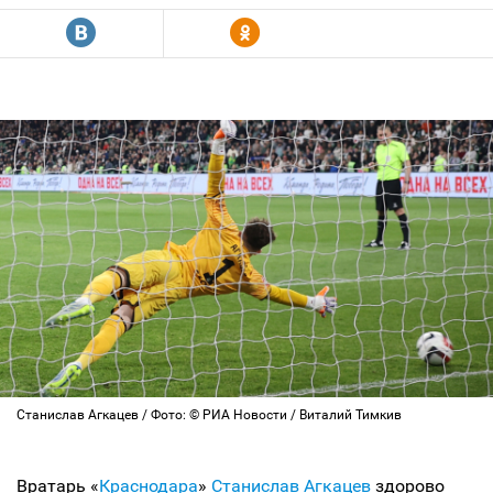
R
Y
Станислав Агкацев / Фото: © РИА Новости / Виталий Тимкив
Вратарь «
Краснодара
»
Станислав Агкацев
здорово