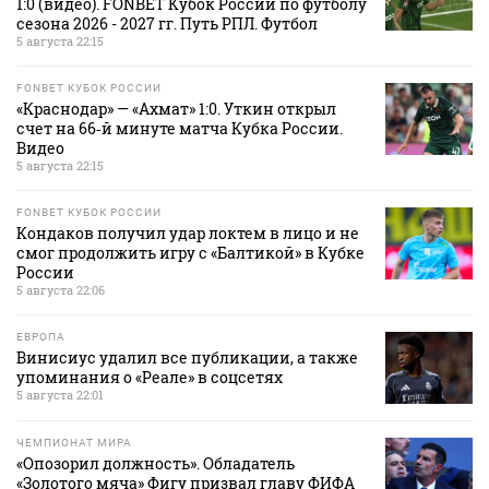
1:0 (видео). FONBET Кубок России по футболу
сезона 2026 - 2027 гг. Путь РПЛ. Футбол
5 августа 22:15
FONBET КУБОК РОССИИ
«Краснодар» — «Ахмат» 1:0. Уткин открыл
счет на 66‑й минуте матча Кубка России.
Видео
5 августа 22:15
FONBET КУБОК РОССИИ
Кондаков получил удар локтем в лицо и не
смог продолжить игру с «Балтикой» в Кубке
России
5 августа 22:06
ЕВРОПА
Винисиус удалил все публикации, а также
упоминания о «Реале» в соцсетях
5 августа 22:01
ЧЕМПИОНАТ МИРА
«Опозорил должность». Обладатель
«Золотого мяча» Фигу призвал главу ФИФА