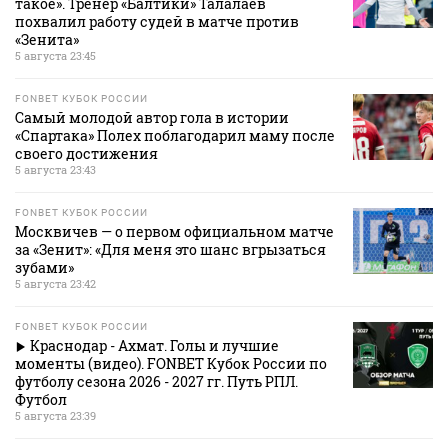
такое». Тренер «Балтики» Талалаев
похвалил работу судей в матче против
«Зенита»
5 августа 23:45
FONBET КУБОК РОССИИ
Самый молодой автор гола в истории
«Спартака» Полех поблагодарил маму после
своего достижения
5 августа 23:43
FONBET КУБОК РОССИИ
Москвичев — о первом официальном матче
за «Зенит»: «Для меня это шанс вгрызаться
зубами»
5 августа 23:42
FONBET КУБОК РОССИИ
Краснодар - Ахмат. Голы и лучшие
моменты (видео). FONBET Кубок России по
футболу сезона 2026 - 2027 гг. Путь РПЛ.
Футбол
5 августа 23:39