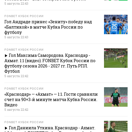
5 августа 22:43
FONBET КУБОК РОССИИ
Гол Андраде принес «Зениту» победу над
«Балтикой» в матче Кубка России по
футболу
5 августа 22:43
FONBET КУБОК РОССИИ
Гол Максима Самородова. Краснодар -
Ахмат. 1:1 (видео). FONBET Кубок России по
футболу сезона 2026 - 2027 гг. Путь РПЛ.
Футбол
5 августа 22:42
FONBET КУБОК РОССИИ
«Краснодар» — «Ахмат» — 1:1. Гости сравняли
счет на 90+3‑й минуте матча Кубка России.
Видео
5 августа 22:42
FONBET КУБОК РОССИИ
Гол Даниила Уткина. Краснодар - Ахмат.