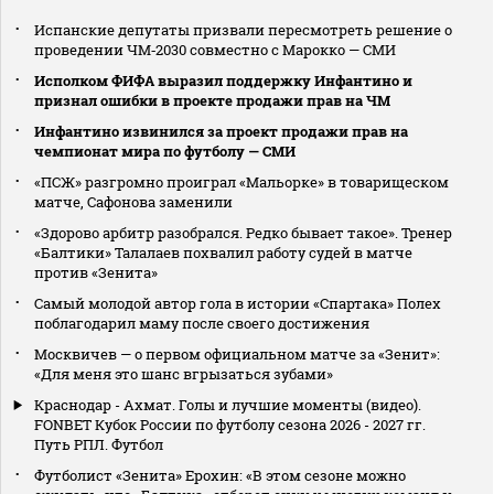
Испанские депутаты призвали пересмотреть решение о
проведении ЧМ‑2030 совместно с Марокко — СМИ
Исполком ФИФА выразил поддержку Инфантино и
признал ошибки в проекте продажи прав на ЧМ
Инфантино извинился за проект продажи прав на
чемпионат мира по футболу — СМИ
«ПСЖ» разгромно проиграл «Мальорке» в товарищеском
матче, Сафонова заменили
«Здорово арбитр разобрался. Редко бывает такое». Тренер
«Балтики» Талалаев похвалил работу судей в матче
против «Зенита»
Самый молодой автор гола в истории «Спартака» Полех
поблагодарил маму после своего достижения
Москвичев — о первом официальном матче за «Зенит»:
«Для меня это шанс вгрызаться зубами»
Краснодар - Ахмат. Голы и лучшие моменты (видео).
FONBET Кубок России по футболу сезона 2026 - 2027 гг.
Путь РПЛ. Футбол
Футболист «Зенита» Ерохин: «В этом сезоне можно