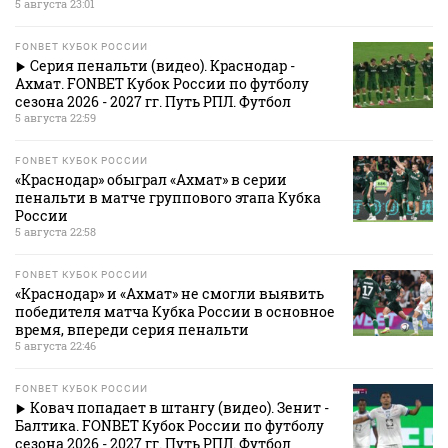
5 августа 23:01
FONBET КУБОК РОССИИ
Серия пенальти (видео). Краснодар -
Ахмат. FONBET Кубок России по футболу
сезона 2026 - 2027 гг. Путь РПЛ. Футбол
5 августа 22:59
FONBET КУБОК РОССИИ
«Краснодар» обыграл «Ахмат» в серии
пенальти в матче группового этапа Кубка
России
5 августа 22:58
FONBET КУБОК РОССИИ
«Краснодар» и «Ахмат» не смогли выявить
победителя матча Кубка России в основное
время, впереди серия пенальти
5 августа 22:46
FONBET КУБОК РОССИИ
Ковач попадает в штангу (видео). Зенит -
Балтика. FONBET Кубок России по футболу
сезона 2026 - 2027 гг. Путь РПЛ. Футбол