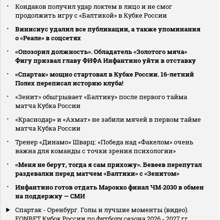
Кондаков получил удар локтем в лицо и не смог
продолжить игру с «Балтикой» в Кубке России
Винисиус удалил все публикации, а также упоминания
о «Реале» в соцсетях
«Опозорил должность». Обладатель «Золотого мяча»
Фигу призвал главу ФИФА Инфантино уйти в отставку
«Спартак» мощно стартовал в Кубке России. 16-летний
Полех переписал историю клуба!
«Зенит» обыгрывает «Балтику» после первого тайма
матча Кубка России
«Краснодар» и «Ахмат» не забили мячей в первом тайме
матча Кубка России
Тренер «Динамо» Шварц: «Победа над «Факелом» очень
важна для команды с точки зрения психологии»
«Меня не берут, тогда я сам прихожу». Бевеев перепутал
раздевалки перед матчем «Балтики» с «Зенитом»
Инфантино готов отдать Марокко финал ЧМ‑2030 в обмен
на поддержку — СМИ
Спартак - Оренбург. Голы и лучшие моменты (видео).
FONBET Кубок России по футболу сезона 2026 - 2027 гг.