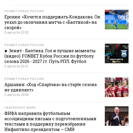
FONBET КУБОК РОССИИ
Ерохин: «Хочется поддержать Кондакова. Он
уехал до окончания матча с «Балтикой» на
скорой»
5 августа 23:23
FONBET КУБОК РОССИИ
Зенит - Балтика. Гол и лучшие моменты
(видео). FONBET Кубок России по футболу
сезона 2026 - 2027 гг. Путь РПЛ. Футбол
5 августа 23:13
FONBET КУБОК РОССИИ
Аршавин: «Ход «Спартака» на старте сезона
не удивляет»
5 августа 23:08
ЧЕМПИОНАТ МИРА
ФИФА направила футбольным
ассоциациям письма с подготовленными
текстами в поддержку переизбрания
Инфантино президентом — СМИ