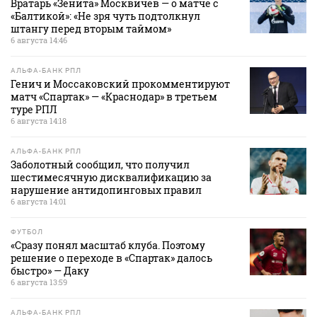
Вратарь «Зенита» Москвичев — о матче с
«Балтикой»: «Не зря чуть подтолкнул
штангу перед вторым таймом»
6 августа 14:46
АЛЬФА-БАНК РПЛ
Генич и Моссаковский прокомментируют
матч «Спартак» — «Краснодар» в третьем
туре РПЛ
6 августа 14:18
АЛЬФА-БАНК РПЛ
Заболотный сообщил, что получил
шестимесячную дисквалификацию за
нарушение антидопинговых правил
6 августа 14:01
ФУТБОЛ
«Сразу понял масштаб клуба. Поэтому
решение о переходе в «Спартак» далось
быстро» — Даку
6 августа 13:59
АЛЬФА-БАНК РПЛ