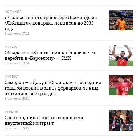
ИСПАНИЯ
«Реал» объявил о трансфере Дьоманде из
«Лейпцига», контракт подписан до 2033
года
6 августа 17:22
ФУТБОЛ
Обладатель «Золотого мяча» Родри хочет
перейти в «Барселону» — СМИ
6 августа 17:04
ФУТБОЛ
Самедов — о Даку в «Спартаке»: «Последние
годы он входит в элиту форвардов, за ним
охотились все гранды»
6 августа 15:51
ТУРЦИЯ
Салах подписал с «Трабзонспором»
двухлетний контракт
6 августа 15:47