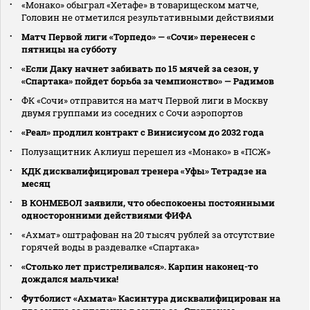
«Монако» обыграл «Хетафе» в товарищеском матче,
Головин не отметился результативными действиями
Матч Первой лиги «Торпедо» — «Сочи» перенесен с
пятницы на субботу
«Если Даку начнет забивать по 15 мячей за сезон, у
«Спартака» пойдет борьба за чемпионство» — Радимов
ФК «Сочи» отправится на матч Первой лиги в Москву
двумя группами из соседних с Сочи аэропортов
«Реал» продлил контракт с Винисиусом до 2032 года
Полузащитник Аклиуш перешел из «Монако» в «ПСЖ»
КДК дисквалифицировал тренера «Уфы» Тетрадзе на
месяц
В КОНМЕБОЛ заявили, что обеспокоены постоянными
односторонними действиями ФИФА
«Ахмат» оштрафован на 20 тысяч рублей за отсутствие
горячей воды в раздевалке «Спартака»
«Столько лет пристреливался». Карпин наконец-то
дождался мальчика!
Футболист «Ахмата» Касинтура дисквалифицирован на