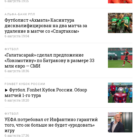
6 августа 19:15
АЛЬФА-БАНК РПЛ
Футболист «Ахмата» Касинтура
дисквалифицирован на два матча за
удаление в матче со «Спартаком»
6 августа 19:04
ФУТБОЛ
«Галатасарай» сделал предложение
«Локомотиву» по Батракову в размере 33
млн евро — СМИ
6 августа 18:36
FONBET КУБОК РОССИИ
Футбол. Fonbet Кубок России. Обзор
матчей 1-го тура
6 августа 18:20
ФУТБОЛ
УЕФА потребовал от Инфантино гарантий
того, что он больше не будет «уродовать»
игру
6 августа 17:36