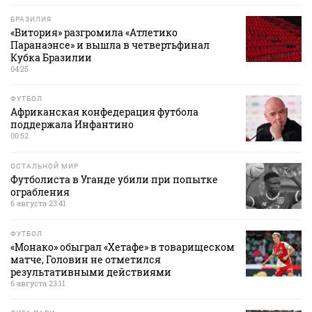
БРАЗИЛИЯ
«Витория» разгромила «Атлетико
Паранаэнсе» и вышла в четвертьфинал
Кубка Бразилии
04:25
ФУТБОЛ
Африканская конфедерация футбола
поддержала Инфантино
00:52
ОСТАЛЬНОЙ МИР
Футболиста в Уганде убили при попытке
ограбления
6 августа 23:41
ФУТБОЛ
«Монако» обыграл «Хетафе» в товарищеском
матче, Головин не отметился
результативными действиями
6 августа 23:11