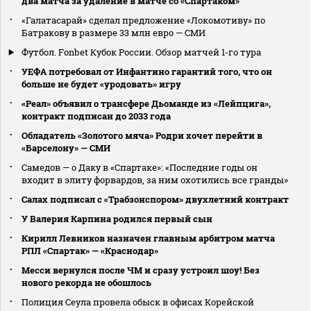
два матча за удаление в матче со «Спартаком»
«Галатасарай» сделал предложение «Локомотиву» по
Батракову в размере 33 млн евро — СМИ
Футбол. Fonbet Кубок России. Обзор матчей 1-го тура
УЕФА потребовал от Инфантино гарантий того, что он
больше не будет «уродовать» игру
«Реал» объявил о трансфере Дьоманде из «Лейпцига»,
контракт подписан до 2033 года
Обладатель «Золотого мяча» Родри хочет перейти в
«Барселону» — СМИ
Самедов — о Даку в «Спартаке»: «Последние годы он
входит в элиту форвардов, за ним охотились все гранды»
Салах подписал с «Трабзонспором» двухлетний контракт
У Валерия Карпина родился первый сын
Кирилл Левников назначен главным арбитром матча
РПЛ «Спартак» — «Краснодар»
Месси вернулся после ЧМ и сразу устроил шоу! Без
нового рекорда не обошлось
Полиция Сеула провела обыск в офисах Корейской