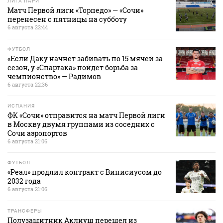
ЛИГА ПАРИ
Матч Первой лиги «Торпедо» — «Сочи»
перенесен с пятницы на субботу
6 августа 22:44
ФУТБОЛ
«Если Даку начнет забивать по 15 мячей за
сезон, у «Спартака» пойдет борьба за
чемпионство» — Радимов
6 августа 22:36
ИСПАНИЯ
ФК «Сочи» отправится на матч Первой лиги
в Москву двумя группами из соседних с
Сочи аэропортов
6 августа 21:06
ФУТБОЛ
«Реал» продлил контракт с Винисиусом до
2032 года
6 августа 21:06
ТРАНСФЕРЫ
Полузащитник Аклиуш перешел из