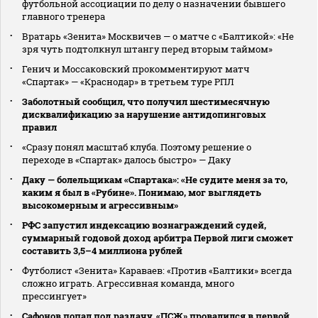
футбольной ассоциации по делу о назначении бывшего
главного тренера
Вратарь «Зенита» Москвичев — о матче с «Балтикой»: «Не
зря чуть подтолкнул штангу перед вторым таймом»
Генич и Моссаковский прокомментируют матч
«Спартак» — «Краснодар» в третьем туре РПЛ
Заболотный сообщил, что получил шестимесячную
дисквалификацию за нарушение антидопинговых
правил
«Сразу понял масштаб клуба. Поэтому решение о
переходе в «Спартак» далось быстро» — Даку
Даку — болельщикам «Спартака»: «Не судите меня за то,
каким я был в «Рубине». Понимаю, мог выглядеть
высокомерным и агрессивным»
РФС запустил индексацию вознаграждений судей,
суммарный годовой доход арбитра Первой лиги сможет
составить 3,5–4 миллиона рублей
Футболист «Зенита» Караваев: «Против «Балтики» всегда
сложно играть. Агрессивная команда, много
прессингует»
Сафонов попал под раздачу. «ПСЖ» провалился в первой