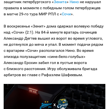
защитник петербургского «
Зенита
»
Нино
не нарушал
правила в моменте с победным голом петербуржцев
в матче 29‑го тура МИР РПЛ с «
Сочи
».
В воскресенье «Зенит» дома одержал волевую победу
над «Сочи» (2:1). На 84‑й минуте вратарь сочинцев
Александр Дегтев вышел из ворот во время углового,
не дотянулся до мяча и упал. В момент подачи рядом
с вратарем «Сочи» располагался Нино. Во время
эпизода полузащитник «сине‑бело‑голубых»
Александр Ерохин забил гол в пустые ворота
с близкого расстояния. Игру обслуживала бригада
арбитров во главе с Рафаэлем Шафеевым.