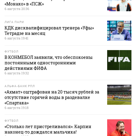
«Монако» в «ПСЖ»
6 августа 20:36
ЛИГА ПАРИ
КДК дисквалифицировал тренера «Уфы»
Тетрадзе на месяц
6 августа 19:41
ФУТБОЛ
В КОНМЕБОЛ заявили, что обеспокоены
постоянными односторонними
действиями ФИФА
6 августа 19:32
АЛЬФА-БАНК РПЛ
«Ахмат» оштрафован на 20 тысяч рублей за
отсутствие горячей воды в раздевалке
«Спартака»
6 августа 19:18
ФУТБОЛ
«Столько лет пристреливался». Карпин
наконец-то дождался мальчика!