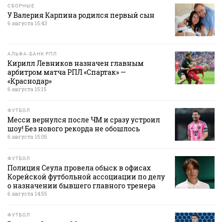
СБОРНЫЕ
У Валерия Карпина родился первый сын
6 августа 15:43
АЛЬФА-БАНК РПЛ
Кирилл Левников назначен главным
арбитром матча РПЛ «Спартак» —
«Краснодар»
6 августа 15:15
ФУТБОЛ
Месси вернулся после ЧМ и сразу устроил
шоу! Без нового рекорда не обошлось
6 августа 15:05
ФУТБОЛ
Полиция Сеула провела обыск в офисах
Корейской футбольной ассоциации по делу
о назначении бывшего главного тренера
6 августа 14:55
ФУТБОЛ