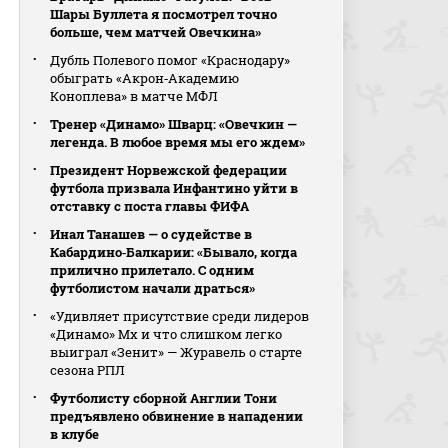
Шары Буллета я посмотрел точно
больше, чем матчей Овечкина»
Дубль Полевого помог «Краснодару»
обыграть «Акрон‑Академию
Коноплева» в матче МФЛ
Тренер «Динамо» Шварц: «Овечкин —
легенда. В любое время мы его ждем»
Президент Норвежской федерации
футбола призвала Инфантино уйти в
отставку с поста главы ФИФА
Инал Танашев — о судействе в
Кабардино‑Балкарии: «Бывало, когда
прилично прилетало. С одним
футболистом начали драться»
«Удивляет присутствие среди лидеров
«Динамо» Мх и что слишком легко
выиграл «Зенит» — Журавель о старте
сезона РПЛ
Футболисту сборной Англии Тони
предъявлено обвинение в нападении
в клубе