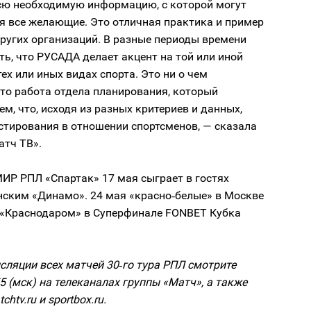
сю необходимую информацию, с которой могут
я все желающие. Это отличная практика и пример
ругих организаций. В разные периоды времени
ь, что РУСАДА делает акцент на той или иной
тех или иных видах спорта. Это ни о чем
Это работа отдела планирования, который
ем, что, исходя из разных критериев и данных,
стирования в отношении спортсменов, — сказала
атч ТВ».
МИР РПЛ «Спартак» 17 мая сыграет в гостях
нским «Динамо». 24 мая «красно‑белые» в Москве
с «Краснодаром» в Суперфинале FONBET Кубка
ляции всех матчей 30‑го тура РПЛ смотрите
55 (мск) на телеканалах группы «Матч», а также
chtv.ru и sportbox.ru.