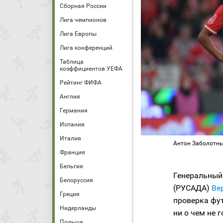
Сборная России
Лига чемпионов
Лига Европы
Лига конференций
Таблица
коэффициентов УЕФА
Рейтинг ФИФА
Англия
Германия
Испания
Италия
Антон Заболотны
Франция
Бельгия
Генеральный
Белоруссия
(РУСАДА)
Ве
Греция
проверка фу
Нидерланды
ни о чем не 
Польша