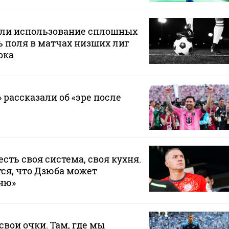
или использование сплошных
 поля в матчах низших лиг
ока
 рассказали об «эре после
 есть своя система, своя кухня.
ся, что Дзюба может
хню»
свои очки. Там, где мы