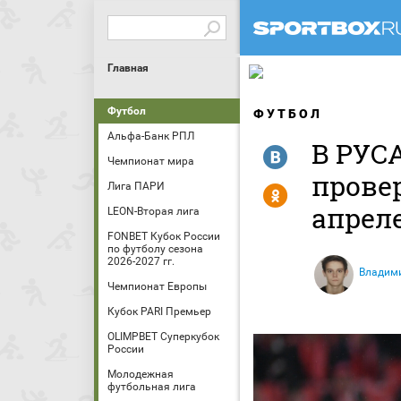
Главная
Футбол
ФУТБОЛ
Альфа-Банк РПЛ
В РУС
R
Чемпионат мира
прове
Лига ПАРИ
Y
апрел
LEON-Вторая лига
FONBET Кубок России
по футболу сезона
2026-2027 гг.
Владим
Чемпионат Европы
Кубок PARI Премьер
OLIMPBET Суперкубок
России
Молодежная
футбольная лига