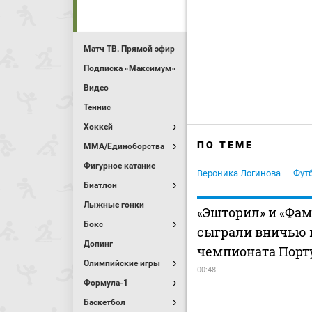
Матч ТВ. Прямой эфир
Подписка «Максимум»
Видео
Теннис
Хоккей
ПО ТЕМЕ
MMA/Единоборства
Фигурное катание
Вероника Логинова
Фут
Биатлон
Лыжные гонки
«Эшторил» и «Фа
Бокс
сыграли вничью 
Допинг
чемпионата Порт
Олимпийские игры
00:48
Формула-1
Баскетбол