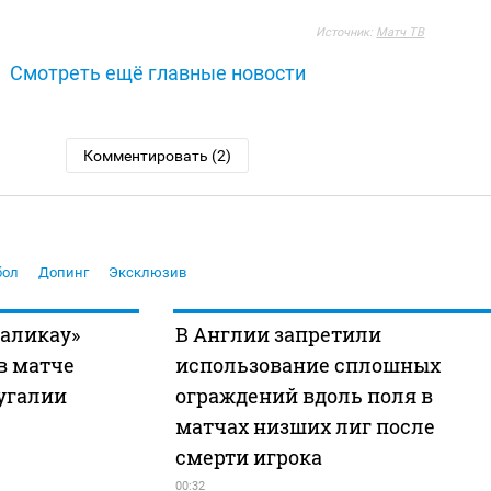
Источник:
Матч ТВ
Смотреть ещё главные новости
Комментировать (2)
бол
Допинг
Эксклюзив
маликау»
В Англии запретили
в матче
использование сплошных
угалии
ограждений вдоль поля в
матчах низших лиг после
смерти игрока
00:32