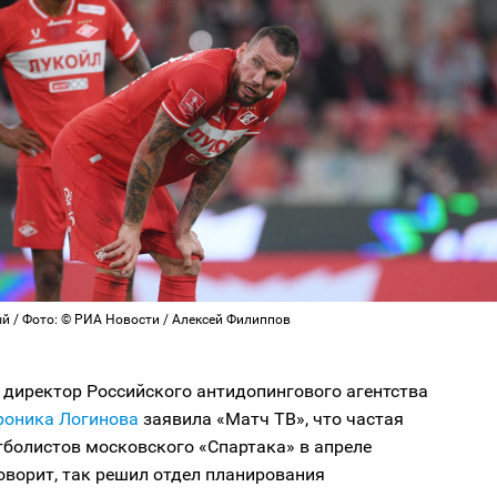
й / Фото: © РИА Новости / Алексей Филиппов
 директор Российского антидопингового агентства
роника Логинова
заявила «Матч ТВ», что частая
тболистов московского «Спартака» в апреле
говорит, так решил отдел планирования