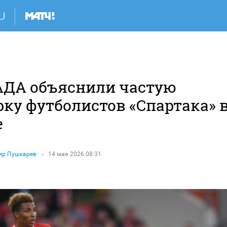
АДА объяснили частую
рку футболистов «Спартака» 
е
ир Пушкарев
14 мая 2026 08:31