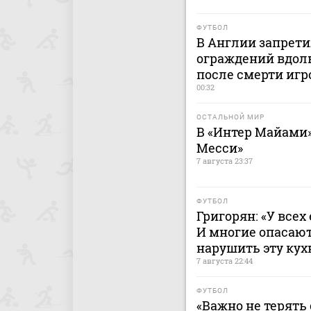
ФУТБОЛ
В Англии запрет
ограждений вдоль
после смерти игр
00:32
ОСТАЛЬНОЙ МИР
В «Интер Майами»
Месси»
7 августа 23:37
ФУТБОЛ
Григорян: «У всех
И многие опасают
нарушить эту ку
7 августа 22:44
ФУТБОЛ
«Важно не терять 