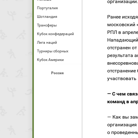
организации.
Португалия
Ранее исходя
Шотландия
московский 
Трансферы
РПЛ в апреле
Кубок конфедераций
Нападающий 
Лига наций
отстранен от
Турниры сборных
результата а
Кубок Америки
внесоревнова
отстранение
Россия
участвовать 
— С чем связ
команд в ап
— Как вы за
организация
о проведенны