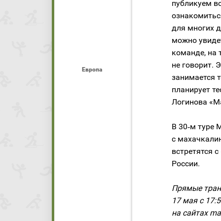
публикуем в
ознакомитьс
для многих д
можно увидет
команде, на 
не говорит. 
Европа
занимается т
планирует те
Логинова «М
В 30‑м туре 
с махачкали
встретятся 
России.
Прямые транс
17 мая с 17:
на сайтах mat