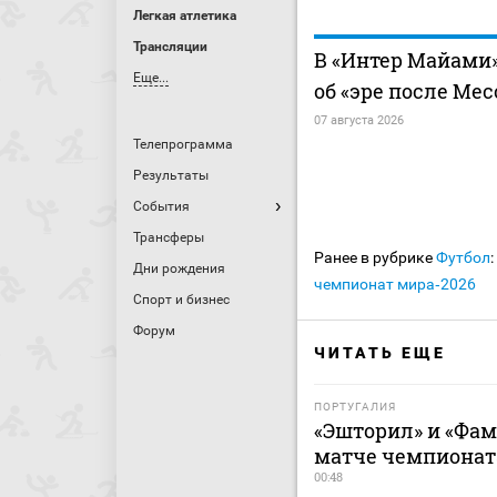
Легкая атлетика
Трансляции
В «Интер Майами»
Еще...
об «эре после Мес
07 августа 2026
Телепрограмма
Результаты
События
Трансферы
Ранее в рубрике
Футбол
:
Дни рождения
чемпионат мира‑2026
Спорт и бизнес
Форум
ЧИТАТЬ ЕЩЕ
ПОРТУГАЛИЯ
«Эшторил» и «Фа
матче чемпионат
00:48