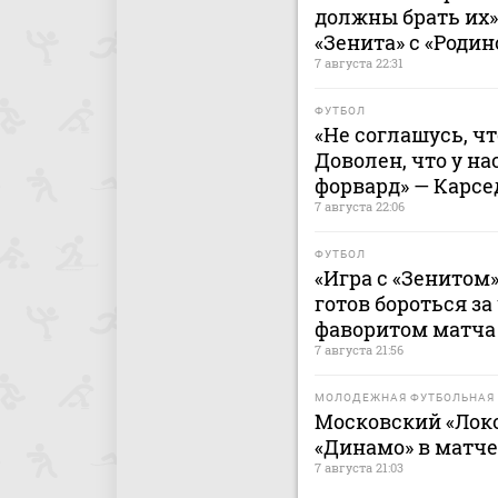
должны брать их»
«Зенита» с «Родин
7 августа 22:31
ФУТБОЛ
«Не соглашусь, ч
Доволен, что у н
форвард» — Карсе
7 августа 22:06
ФУТБОЛ
«Игра с «Зенитом»
готов бороться за
фаворитом матча 
7 августа 21:56
МОЛОДЕЖНАЯ ФУТБОЛЬНАЯ 
Московский «Лок
«Динамо» в матч
7 августа 21:03