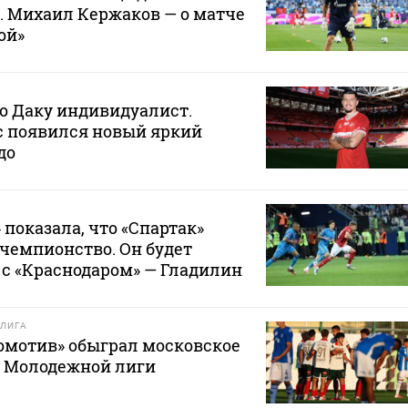
. Михаил Кержаков — о матче
ой»
то Даку индивидуалист.
ас появился новый яркий
до
 показала, что «Спартак»
 чемпионство. Он будет
с «Краснодаром» — Гладилин
ЛИГА
омотив» обыграл московское
е Молодежной лиги