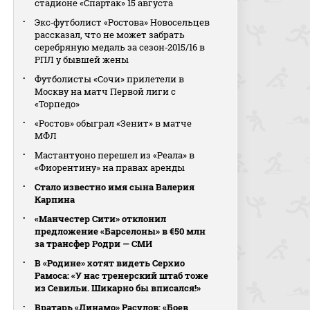
стадионе «Спартак» 15 августа
Экс‑футболист «Ростова» Новосельцев
рассказал, что не может забрать
серебряную медаль за сезон‑2015/16 в
РПЛ у бывшей жены
Футболисты «Сочи» прилетели в
Москву на матч Первой лиги с
«Торпедо»
«Ростов» обыграл «Зенит» в матче
МФЛ
Мастантуоно перешел из «Реала» в
«Фиорентину» на правах аренды
Стало известно имя сына Валерия
Карпина
«Манчестер Сити» отклонил
предложение «Барселоны» в €50 млн
за трансфер Родри — СМИ
В «Родине» хотят видеть Серхио
Рамоса: «У нас тренерский штаб тоже
из Севильи. Шикарно бы вписался!»
Вратарь «Динамо» Расулов: «Боев