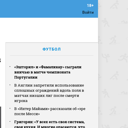
Войти
ФУТБОЛ
в
«Эшторил» и «Фамаликау» сыграли
вничью в матче чемпионата
Португалии
В Англии запретили использование
сплошных ограждений вдоль поля в
матчах низших лиг после смерти
игрока
В «Интер Майами» рассказали об «эре
после Месси»
Григорян: «У всех есть своя система,
своя кухня. И многие опасаются, что