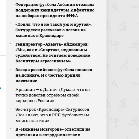
Федерация футбола Албании отозвала
поддержку кандидатуры Инфантино
на выборах президента ФИФА
«Понял, что я не такой уж и крутой».
Сигурдссон рассказал о погоне на
машинах в Краснодаре
Гендиректор «Ахмата» Айдамиров:
«Мы, как и «Спартак», недовольны
судейством. Не считаем поведение
Касинтуры агрессивным»
Звезда российского футбола попался
на допинге. И с честью принял
наказание
Аршавин — о Данни: «Думаю, что он
точно доволен отрезком своей
карьеры в России»
Экс‑игрок «Краснодара» Сигурдссон:
«Все знают, что в РПЛ футболистам
много платили»
В «Нижнем Новгороде» ответили на
претензии в сотрудничестве с