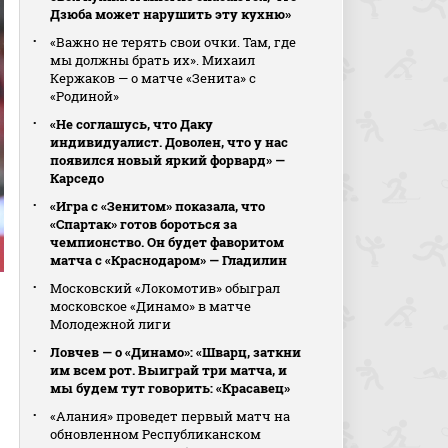
Дзюба может нарушить эту кухню»
«Важно не терять свои очки. Там, где
мы должны брать их». Михаил
Кержаков — о матче «Зенита» с
«Родиной»
«Не соглашусь, что Даку
индивидуалист. Доволен, что у нас
появился новый яркий форвард» —
Карседо
«Игра с «Зенитом» показала, что
«Спартак» готов бороться за
чемпионство. Он будет фаворитом
матча с «Краснодаром» — Гладилин
Московский «Локомотив» обыграл
московское «Динамо» в матче
Молодежной лиги
Ловчев — о «Динамо»: «Шварц, заткни
им всем рот. Выиграй три матча, и
мы будем тут говорить: «Красавец»
«Алания» проведет первый матч на
обновленном Республиканском