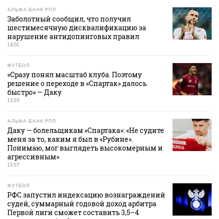
АЛЬФА-БАНК РПЛ
Заболотный сообщил, что получил
шестимесячную дисквалификацию за
нарушение антидопинговых правил
14:01
ФУТБОЛ
«Сразу понял масштаб клуба. Поэтому
решение о переходе в «Спартак» далось
быстро» — Даку
13:59
АЛЬФА-БАНК РПЛ
Даку — болельщикам «Спартака»: «Не судите
меня за то, каким я был в «Рубине».
Понимаю, мог выглядеть высокомерным и
агрессивным»
13:57
ФУТБОЛ
РФС запустил индексацию вознаграждений
судей, суммарный годовой доход арбитра
Первой лиги сможет составить 3,5–4