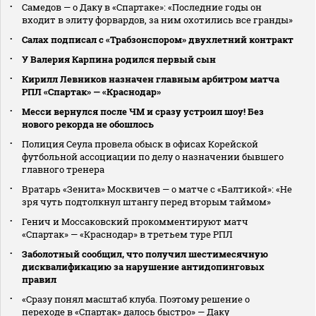
Самедов — о Даку в «Спартаке»: «Последние годы он
входит в элиту форвардов, за ним охотились все гранды»
Салах подписал с «Трабзонспором» двухлетний контракт
У Валерия Карпина родился первый сын
Кирилл Левников назначен главным арбитром матча
РПЛ «Спартак» — «Краснодар»
Месси вернулся после ЧМ и сразу устроил шоу! Без
нового рекорда не обошлось
Полиция Сеула провела обыск в офисах Корейской
футбольной ассоциации по делу о назначении бывшего
главного тренера
Вратарь «Зенита» Москвичев — о матче с «Балтикой»: «Не
зря чуть подтолкнул штангу перед вторым таймом»
Генич и Моссаковский прокомментируют матч
«Спартак» — «Краснодар» в третьем туре РПЛ
Заболотный сообщил, что получил шестимесячную
дисквалификацию за нарушение антидопинговых
правил
«Сразу понял масштаб клуба. Поэтому решение о
переходе в «Спартак» далось быстро» — Даку