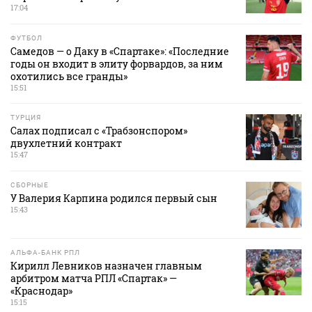
17:04
ФУТБОЛ
Самедов — о Даку в «Спартаке»: «Последние
годы он входит в элиту форвардов, за ним
охотились все гранды»
15:51
ТУРЦИЯ
Салах подписал с «Трабзонспором»
двухлетний контракт
15:47
СБОРНЫЕ
У Валерия Карпина родился первый сын
15:43
АЛЬФА-БАНК РПЛ
Кирилл Левников назначен главным
арбитром матча РПЛ «Спартак» —
«Краснодар»
15:15