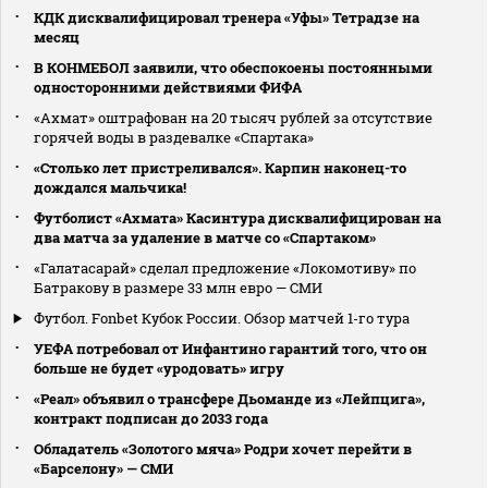
КДК дисквалифицировал тренера «Уфы» Тетрадзе на
месяц
В КОНМЕБОЛ заявили, что обеспокоены постоянными
односторонними действиями ФИФА
«Ахмат» оштрафован на 20 тысяч рублей за отсутствие
горячей воды в раздевалке «Спартака»
«Столько лет пристреливался». Карпин наконец-то
дождался мальчика!
Футболист «Ахмата» Касинтура дисквалифицирован на
два матча за удаление в матче со «Спартаком»
«Галатасарай» сделал предложение «Локомотиву» по
Батракову в размере 33 млн евро — СМИ
Футбол. Fonbet Кубок России. Обзор матчей 1-го тура
УЕФА потребовал от Инфантино гарантий того, что он
больше не будет «уродовать» игру
«Реал» объявил о трансфере Дьоманде из «Лейпцига»,
контракт подписан до 2033 года
Обладатель «Золотого мяча» Родри хочет перейти в
«Барселону» — СМИ