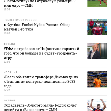
«Локомотиву» по Батракову в размере 33
млн евро — СМИ
18:36
FONBET КУБОК РОССИИ
Футбол. Fonbet Кубок России. Обзор
матчей 1-го тура
18:20
ФУТБОЛ
УЕФА потребовал от Инфантино гарантий
того, что он больше не будет «уродовать»
игру
17:36
ИСПАНИЯ
«Реал» объявил о трансфере Дьоманде из
«Лейпцига», контракт подписан до 2033
года
17:22
ФУТБОЛ
Обладатель «Золотого мяча» Родри хочет
перейти в «Барселону» — СМИ