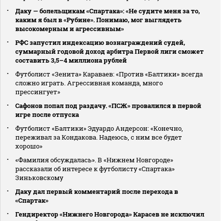
Даку — болельщикам «Спартака»: «Не судите меня за то,
каким я был в «Рубине». Понимаю, мог выглядеть
высокомерным и агрессивным»
РФС запустил индексацию вознаграждений судей,
суммарный годовой доход арбитра Первой лиги сможет
составить 3,5–4 миллиона рублей
Футболист «Зенита» Караваев: «Против «Балтики» всегда
сложно играть. Агрессивная команда, много
прессингует»
Сафонов попал под раздачу. «ПСЖ» провалился в первой
игре после отпуска
Футболист «Балтики» Эдуардо Андерсон: «Конечно,
переживал за Кондакова. Надеюсь, с ним все будет
хорошо»
«Фамилия обсуждалась». В «Нижнем Новгороде»
рассказали об интересе к футболисту «Спартака»
Зиньковскому
Даку дал первый комментарий после перехода в
«Спартак»
Гендиректор «Нижнего Новгорода» Карасев не исключил