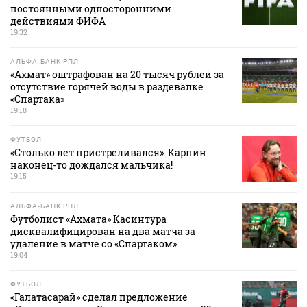
постоянными односторонними
действиями ФИФА
19:32
АЛЬФА-БАНК РПЛ
«Ахмат» оштрафован на 20 тысяч рублей за
отсутствие горячей воды в раздевалке
«Спартака»
19:18
ФУТБОЛ
«Столько лет пристреливался». Карпин
наконец-то дождался мальчика!
19:15
АЛЬФА-БАНК РПЛ
Футболист «Ахмата» Касинтура
дисквалифицирован на два матча за
удаление в матче со «Спартаком»
19:04
ФУТБОЛ
«Галатасарай» сделал предложение