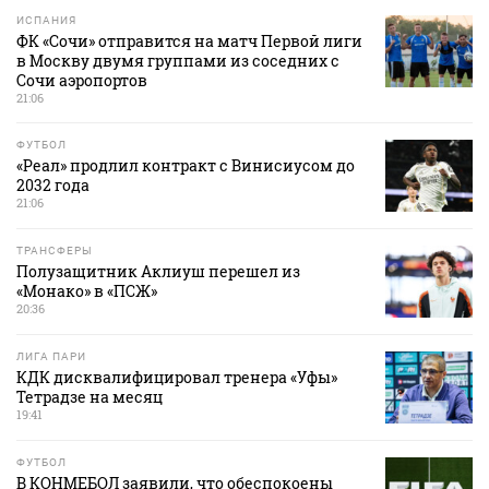
ИСПАНИЯ
ФК «Сочи» отправится на матч Первой лиги
в Москву двумя группами из соседних с
Сочи аэропортов
21:06
ФУТБОЛ
«Реал» продлил контракт с Винисиусом до
2032 года
21:06
ТРАНСФЕРЫ
Полузащитник Аклиуш перешел из
«Монако» в «ПСЖ»
20:36
ЛИГА ПАРИ
КДК дисквалифицировал тренера «Уфы»
Тетрадзе на месяц
19:41
ФУТБОЛ
В КОНМЕБОЛ заявили, что обеспокоены