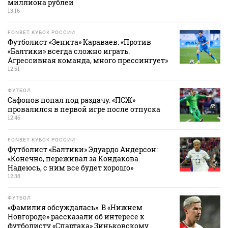
миллиона рублей
13:16
FONBET КУБОК РОССИИ
Футболист «Зенита» Караваев: «Против
«Балтики» всегда сложно играть.
Агрессивная команда, много прессингует»
12:51
ФУТБОЛ
Сафонов попал под раздачу. «ПСЖ»
провалился в первой игре после отпуска
12:46
FONBET КУБОК РОССИИ
Футболист «Балтики» Эдуардо Андерсон:
«Конечно, переживал за Кондакова.
Надеюсь, с ним все будет хорошо»
12:38
ФУТБОЛ
«Фамилия обсуждалась». В «Нижнем
Новгороде» рассказали об интересе к
футболисту «Спартака» Зиньковскому