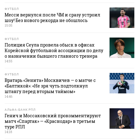
ФУТБОЛ
Месси вернулся после ЧМ и сразу устроил
шоу! Без нового рекорда не обошлось
15:05
ФУТБОЛ
Полиция Сеула провела обыск в офисах
Корейской футбольной ассоциации по делу
о назначении бывшего главного тренера
14:55
ФУТБОЛ
Вратарь «Зенита» Москвичев — о матче с
«Балтикой»: «Не зря чуть подтолкнул
штангу перед вторым таймом»
14:46
АЛЬФА-БАНК РПЛ
Генич и Моссаковский прокомментируют
матч «Спартак» — «Краснодар» в третьем
туре РПЛ
14:18