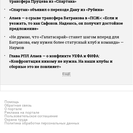
трансфера Пруцева из «Спартака»
«Спартак» объявил о переходе Даку из «Рубина»
Алаев — о срыве трансфера Батракова в «ПСЖ»: «Если и
уезжать, то как Сафонов. Надеюсь, он получит достойное
предложение»
«Не думаю, что «Галатасарай» станет шагом вперед для
Батракова, ему нужен более статусный клуб и команда» —
Наумов
Глава РПЛ Алаев — о конфликте УЕФА и ФИФА:
«Конфронтация никому не нужна. На наши клубы и
сборные это не повлияет»
ЕЩЕ
Помощь
Обратная связь
О портале
Реклама на портале
Пользовательское соглашение
Охрана труда
Политика обработки персональных данных