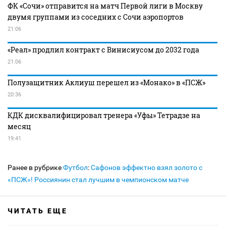
ФК «Сочи» отправится на матч Первой лиги в Москву
двумя группами из соседних с Сочи аэропортов
21:06
«Реал» продлил контракт с Винисиусом до 2032 года
21:06
Полузащитник Аклиуш перешел из «Монако» в «ПСЖ»
20:36
КДК дисквалифицировал тренера «Уфы» Тетрадзе на
месяц
19:41
Ранее в рубрике
Футбол
:
Сафонов эффектно взял золото с
«ПСЖ»! Россиянин стал лучшим в чемпионском матче
ЧИТАТЬ ЕЩЕ