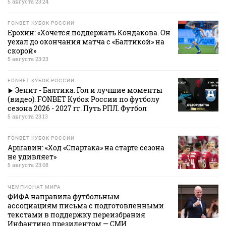
5 августа 23:24
FONBET КУБОК РОССИИ
Ерохин: «Хочется поддержать Кондакова. Он
уехал до окончания матча с «Балтикой» на
скорой»
5 августа 23:23
FONBET КУБОК РОССИИ
Зенит - Балтика. Гол и лучшие моменты
(видео). FONBET Кубок России по футболу
сезона 2026 - 2027 гг. Путь РПЛ. Футбол
5 августа 23:13
FONBET КУБОК РОССИИ
Аршавин: «Ход «Спартака» на старте сезона
не удивляет»
5 августа 23:08
ЧЕМПИОНАТ МИРА
ФИФА направила футбольным
ассоциациям письма с подготовленными
текстами в поддержку переизбрания
Инфантино президентом — СМИ