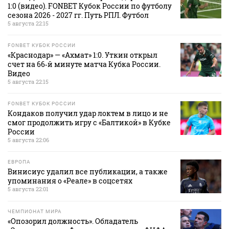
1:0 (видео). FONBET Кубок России по футболу
сезона 2026 - 2027 гг. Путь РПЛ. Футбол
5 августа 22:15
FONBET КУБОК РОССИИ
«Краснодар» — «Ахмат» 1:0. Уткин открыл
счет на 66‑й минуте матча Кубка России.
Видео
5 августа 22:15
FONBET КУБОК РОССИИ
Кондаков получил удар локтем в лицо и не
смог продолжить игру с «Балтикой» в Кубке
России
5 августа 22:06
ЕВРОПА
Винисиус удалил все публикации, а также
упоминания о «Реале» в соцсетях
5 августа 22:01
ЧЕМПИОНАТ МИРА
«Опозорил должность». Обладатель