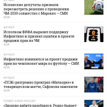
ФУТБОЛ
Испанские депутаты призвали
пересмотреть решение о проведении
ЧМ‑2030 совместно с Марокко — СМИ
05:08
ФУТБОЛ
Исполком ФИФА выразил поддержку
Инфантино и признал ошибки в проекте
продажи прав на ЧМ
01:18
ФУТБОЛ
Инфантино извинился за проект продажи
прав на чемпионат мира по футболу — СМИ
01:00
ФУТБОЛ
«ПСЖ» разгромно проиграл «Мальорке» в
товарищеском матче, Сафонова заменили
00:05
FONBET КУБОК РОССИИ
«Здорово арбитр разобрался. Редко бывает