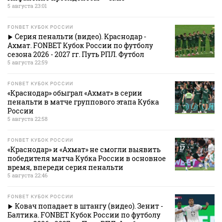
5 августа 23:01
FONBET КУБОК РОССИИ
Серия пенальти (видео). Краснодар -
Ахмат. FONBET Кубок России по футболу
сезона 2026 - 2027 гг. Путь РПЛ. Футбол
5 августа 22:59
FONBET КУБОК РОССИИ
«Краснодар» обыграл «Ахмат» в серии
пенальти в матче группового этапа Кубка
России
5 августа 22:58
FONBET КУБОК РОССИИ
«Краснодар» и «Ахмат» не смогли выявить
победителя матча Кубка России в основное
время, впереди серия пенальти
5 августа 22:46
FONBET КУБОК РОССИИ
Ковач попадает в штангу (видео). Зенит -
Балтика. FONBET Кубок России по футболу