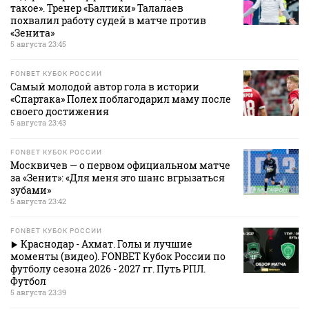
такое». Тренер «Балтики» Талалаев
похвалил работу судей в матче против
«Зенита»
5 августа 23:45
FONBET КУБОК РОССИИ
Самый молодой автор гола в истории
«Спартака» Полех поблагодарил маму после
своего достижения
5 августа 23:43
FONBET КУБОК РОССИИ
Москвичев — о первом официальном матче
за «Зенит»: «Для меня это шанс вгрызаться
зубами»
5 августа 23:42
FONBET КУБОК РОССИИ
Краснодар - Ахмат. Голы и лучшие
моменты (видео). FONBET Кубок России по
футболу сезона 2026 - 2027 гг. Путь РПЛ.
Футбол
5 августа 23:39