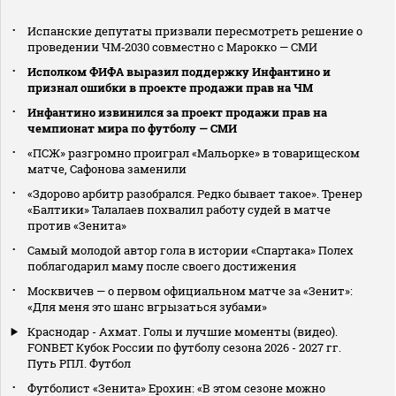
Испанские депутаты призвали пересмотреть решение о
проведении ЧМ‑2030 совместно с Марокко — СМИ
Исполком ФИФА выразил поддержку Инфантино и
признал ошибки в проекте продажи прав на ЧМ
Инфантино извинился за проект продажи прав на
чемпионат мира по футболу — СМИ
«ПСЖ» разгромно проиграл «Мальорке» в товарищеском
матче, Сафонова заменили
«Здорово арбитр разобрался. Редко бывает такое». Тренер
«Балтики» Талалаев похвалил работу судей в матче
против «Зенита»
Самый молодой автор гола в истории «Спартака» Полех
поблагодарил маму после своего достижения
Москвичев — о первом официальном матче за «Зенит»:
«Для меня это шанс вгрызаться зубами»
Краснодар - Ахмат. Голы и лучшие моменты (видео).
FONBET Кубок России по футболу сезона 2026 - 2027 гг.
Путь РПЛ. Футбол
Футболист «Зенита» Ерохин: «В этом сезоне можно