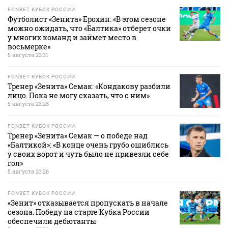
FONBET КУБОК РОССИИ
Футболист «Зенита» Ерохин: «В этом сезоне
можно ожидать, что «Балтика» отберет очки
у многих команд и займет место в
восьмерке»
5 августа 23:31
FONBET КУБОК РОССИИ
Тренер «Зенита» Семак: «Кондакову разбили
лицо. Пока не могу сказать, что с ним»
5 августа 23:28
FONBET КУБОК РОССИИ
Тренер «Зенита» Семак — о победе над
«Балтикой»: «В конце очень грубо ошиблись
у своих ворот и чуть было не привезли себе
гол»
5 августа 23:26
FONBET КУБОК РОССИИ
«Зенит» отказывается пропускать в начале
сезона. Победу на старте Кубка России
обеспечили дебютанты