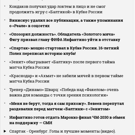
Кондаков получил удар локтем в лицо и не смог
продолжить игру с «Балтикой» в Кубке России
Винисиус удалил все публикации, а также упоминания
о «Реале» в соцсетях
«Опозорил должность». Обладатель «Золотого мяча»
Фигу призвал главу ФИФА Инфантино уйти в отставку
«Спартак» мощно стартовал в Кубке России. 16-летний
Полех переписал историю клуба!
«Зенит» обыгрывает «Балтику» после первого тайма
матча Кубка России
«Краснодар» и «Ахмат» не забили мячей в первом тайме
матча Кубка России
Тренер «Динамо» Шварц: «Победа над «Факелом» очень
важна для команды с точки зрения психологии»
«Меня не берут, тогда я сам прихожу». Бевеев перепутал
раздевалки перед матчем «Балтики» с «Зенитом»
Инфантино готов отдать Марокко финал ЧМ‑2030 в обмен
на поддержку — СМИ
Спартак - Оренбург. Голы и лучшие моменты (видео).