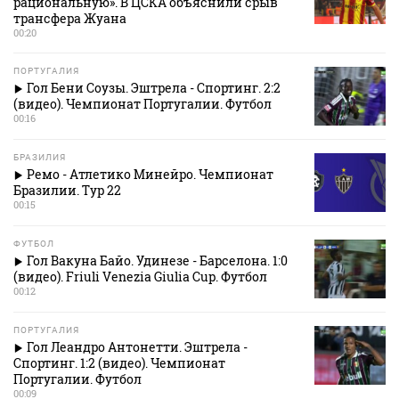
рациональную». В ЦСКА объяснили срыв
трансфера Жуана
00:20
ПОРТУГАЛИЯ
Гол Бени Соузы. Эштрела - Спортинг. 2:2
(видео). Чемпионат Португалии. Футбол
00:16
БРАЗИЛИЯ
Ремо - Атлетико Минейро. Чемпионат
Бразилии. Тур 22
00:15
ФУТБОЛ
Гол Вакуна Байо. Удинезе - Барселона. 1:0
(видео). Friuli Venezia Giulia Cup. Футбол
00:12
ПОРТУГАЛИЯ
Гол Леандро Антонетти. Эштрела -
Спортинг. 1:2 (видео). Чемпионат
Португалии. Футбол
00:09