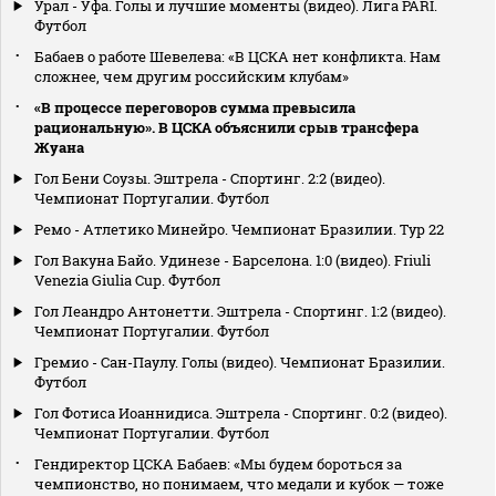
Урал - Уфа. Голы и лучшие моменты (видео). Лига PARI.
Футбол
Бабаев о работе Шевелева: «В ЦСКА нет конфликта. Нам
сложнее, чем другим российским клубам»
«В процессе переговоров сумма превысила
рациональную». В ЦСКА объяснили срыв трансфера
Жуана
Гол Бени Соузы. Эштрела - Спортинг. 2:2 (видео).
Чемпионат Португалии. Футбол
Ремо - Атлетико Минейро. Чемпионат Бразилии. Тур 22
Гол Вакуна Байо. Удинезе - Барселона. 1:0 (видео). Friuli
Venezia Giulia Cup. Футбол
Гол Леандро Антонетти. Эштрела - Спортинг. 1:2 (видео).
Чемпионат Португалии. Футбол
Гремио - Сан-Паулу. Голы (видео). Чемпионат Бразилии.
Футбол
Гол Фотиса Иоаннидиса. Эштрела - Спортинг. 0:2 (видео).
Чемпионат Португалии. Футбол
Гендиректор ЦСКА Бабаев: «Мы будем бороться за
чемпионство, но понимаем, что медали и кубок — тоже