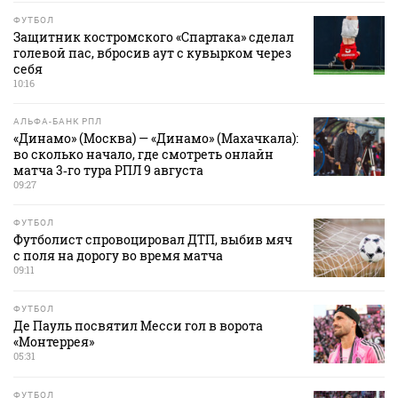
ФУТБОЛ
Защитник костромского «Спартака» сделал
голевой пас, вбросив аут с кувырком через
себя
10:16
АЛЬФА-БАНК РПЛ
«Динамо» (Москва) — «Динамо» (Махачкала):
во сколько начало, где смотреть онлайн
матча 3‑го тура РПЛ 9 августа
09:27
ФУТБОЛ
Футболист спровоцировал ДТП, выбив мяч
с поля на дорогу во время матча
09:11
ФУТБОЛ
Де Пауль посвятил Месси гол в ворота
«Монтеррея»
05:31
ФУТБОЛ