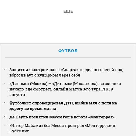
ЕЩЕ
ФУТБОЛ
Защитник костромского «Спартака» сделал голевой пас,
вбросив аут с кувырком через себя
«Динамо» (Москва) — «Динамо» (Махачкала): во сколько
начало, где смотреть онлайн матча 3‑го тура РПЛ 9
августа
Футболист спровоцировал ДТП, выбив мяч с поля на
дорогу во время матча
Де Пауль посвятил Месси гол в ворота «Монтеррея»
«Интер Майами» без Месси проиграл «Монтеррею» в
Кубке лиг