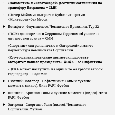
«Локомотив» и «Галатасарай» достигли соглашения по
трансферу Батракова — СМИ
«Интер Майами» сыграет в Кубке лиг против
«Монтеррея» без Месси
Ботафого - Флуминенсе. Чемпионат Бразилии. Тур 22
«ПСЖ» договорился с Ферраном Торресом об условиях
личного контракта — СМИ
«Спортинг» сыграл вничью с «Эштрелой» в матче
первого тура чемпионата Португалии
«Кто‑то целенаправленно пытается подорвать
авторитет нашего президента». ФИФА — об Инфантино
«ЦСКА может наступить на одни и те же грабли второй
год подряд» — Радимов
Нижний Новгород - Нефтехимик. Голы и лучшие
моменты (видео). Лига PARI. Футбол
Шинник - Арсенал. Голы и лучшие моменты (видео). Лига
PARI. Футбол
Эштрела - Спортинг. Голы (видео). Чемпионат
Португалии. Футбол