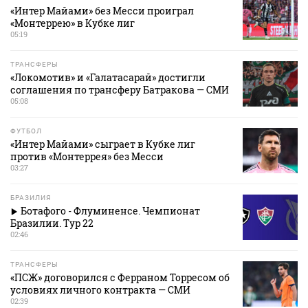
«Интер Майами» без Месси проиграл
«Монтеррею» в Кубке лиг
05:19
ТРАНСФЕРЫ
«Локомотив» и «Галатасарай» достигли
соглашения по трансферу Батракова — СМИ
05:08
ФУТБОЛ
«Интер Майами» сыграет в Кубке лиг
против «Монтеррея» без Месси
03:27
БРАЗИЛИЯ
Ботафого - Флуминенсе. Чемпионат
Бразилии. Тур 22
02:46
ТРАНСФЕРЫ
«ПСЖ» договорился с Ферраном Торресом об
условиях личного контракта — СМИ
02:39