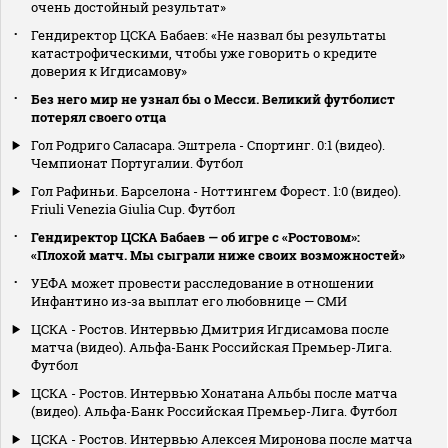
очень достойный результат»
Гендиректор ЦСКА Бабаев: «Не назвал бы результаты
катастрофическими, чтобы уже говорить о кредите
доверия к Игдисамову»
Без него мир не узнал бы о Месси. Великий футболист
потерял своего отца
Гол Родриго Саласара. Эштрела - Спортинг. 0:1 (видео).
Чемпионат Португалии. Футбол
Гол Рафиньи. Барселона - Ноттингем Форест. 1:0 (видео).
Friuli Venezia Giulia Cup. Футбол
Гендиректор ЦСКА Бабаев — об игре с «Ростовом»:
«Плохой матч. Мы сыграли ниже своих возможностей»
УЕФА может провести расследование в отношении
Инфантино из‑за выплат его любовнице — СМИ
ЦСКА - Ростов. Интервью Дмитрия Игдисамова после
матча (видео). Альфа-Банк Российская Премьер-Лига.
Футбол
ЦСКА - Ростов. Интервью Хонатана Альбы после матча
(видео). Альфа-Банк Российская Премьер-Лига. Футбол
ЦСКА - Ростов. Интервью Алексея Миронова после матча