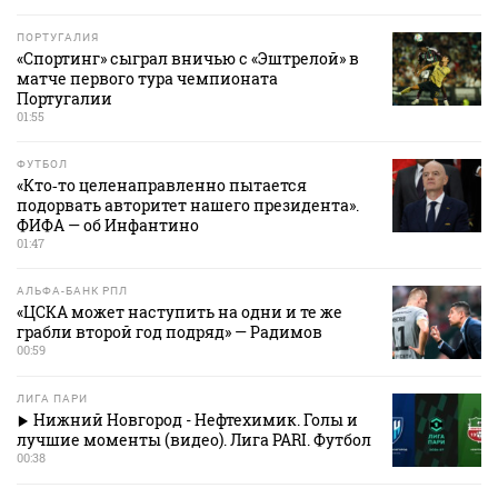
ПОРТУГАЛИЯ
«Спортинг» сыграл вничью с «Эштрелой» в
матче первого тура чемпионата
Португалии
01:55
ФУТБОЛ
«Кто‑то целенаправленно пытается
подорвать авторитет нашего президента».
ФИФА — об Инфантино
01:47
АЛЬФА-БАНК РПЛ
«ЦСКА может наступить на одни и те же
грабли второй год подряд» — Радимов
00:59
ЛИГА ПАРИ
Нижний Новгород - Нефтехимик. Голы и
лучшие моменты (видео). Лига PARI. Футбол
00:38