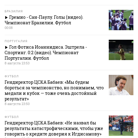
БРАЗИЛИЯ
Гремио - Сан-Паулу. Голы (видео).
Чемпионат Бразилии. Футбол
00:08
ПОРТУГАЛИЯ
Гол Фотиса Иоаннидиса. Эштрела -
Спортинг. 0:2 (видео). Чемпионат
Португалии. Футбол
8 августа 23:53
ФУТБОЛ
Гендиректор ЦСКА Бабаев: «Мы будем
бороться за чемпионство, но понимаем, что
медали и кубок — тоже очень достойный
результат»
8 августа 23:50
ФУТБОЛ
Гендиректор ЦСКА Бабаев: «Не назвал бы
результаты катастрофическими, чтобы уже
говорить о кредите доверия к Игдисамову»