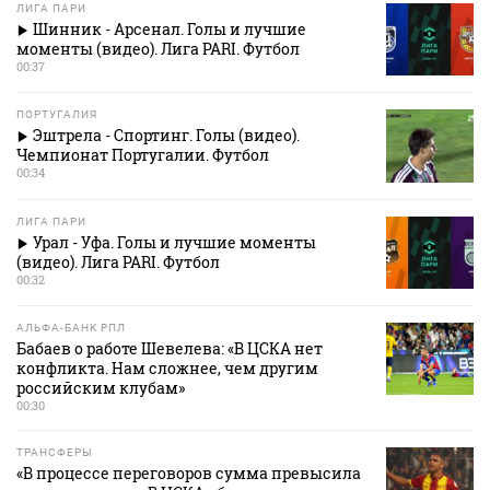
ЛИГА ПАРИ
Шинник - Арсенал. Голы и лучшие
моменты (видео). Лига PARI. Футбол
00:37
ПОРТУГАЛИЯ
Эштрела - Спортинг. Голы (видео).
Чемпионат Португалии. Футбол
00:34
ЛИГА ПАРИ
Урал - Уфа. Голы и лучшие моменты
(видео). Лига PARI. Футбол
00:32
АЛЬФА-БАНК РПЛ
Бабаев о работе Шевелева: «В ЦСКА нет
конфликта. Нам сложнее, чем другим
российским клубам»
00:30
ТРАНСФЕРЫ
«В процессе переговоров сумма превысила