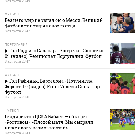
8 августа 23:49
ФУТБОЛ
Без него мир не узнал бы о Месси. Великий
футболист потерял своего отца
8 августа 23:47
ПОРТУГАЛИЯ
Гол Родриго Саласара. Эштрела - Спортинг.
0:1 (видео). Чемпионат Португалии. Футбол
8 августа 23:47
ФУТБОЛ
Гол Рафиньи. Барселона - Ноттингем
Форест. 1:0 (видео). Friuli Venezia Giulia Cup.
Футбол
8 августа 23:41
ФУТБОЛ
Гендиректор ЦСКА Бабаев — об игре с
«Ростовом»: «Плохой матч. Мы сыграли
ниже своих возможностей»
8 августа 23:34