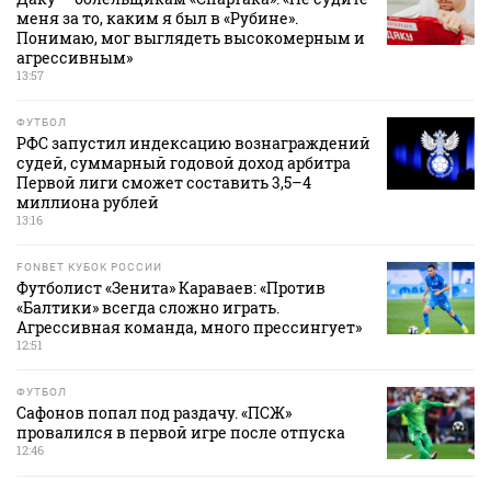
меня за то, каким я был в «Рубине».
Понимаю, мог выглядеть высокомерным и
агрессивным»
13:57
ФУТБОЛ
РФС запустил индексацию вознаграждений
судей, суммарный годовой доход арбитра
Первой лиги сможет составить 3,5–4
миллиона рублей
13:16
FONBET КУБОК РОССИИ
Футболист «Зенита» Караваев: «Против
«Балтики» всегда сложно играть.
Агрессивная команда, много прессингует»
12:51
ФУТБОЛ
Сафонов попал под раздачу. «ПСЖ»
провалился в первой игре после отпуска
12:46