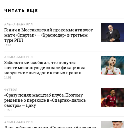
ЧИТАТЬ ЕЩЕ
АЛЬФА-БАНК РПЛ
Генич и Моссаковский прокомментируют
матч «Спартак» — «Краснодар» в третьем
туре РПЛ
14:18
АЛЬФА-БАНК РПЛ
Заболотный сообщил, что получил
шестимесячную дисквалификацию за
нарушение антидопинговых правил
14:01
ФУТБОЛ
«Сразу понял масштаб клуба. Поэтому
решение о переходе в «Спартак» далось
быстро» — Даку
13:59
АЛЬФА-БАНК РПЛ
Даку — болельщикам «Спартака»: «Не судите