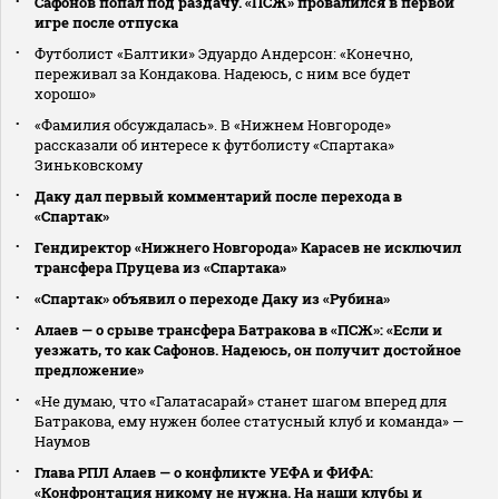
Сафонов попал под раздачу. «ПСЖ» провалился в первой
игре после отпуска
Футболист «Балтики» Эдуардо Андерсон: «Конечно,
переживал за Кондакова. Надеюсь, с ним все будет
хорошо»
«Фамилия обсуждалась». В «Нижнем Новгороде»
рассказали об интересе к футболисту «Спартака»
Зиньковскому
Даку дал первый комментарий после перехода в
«Спартак»
Гендиректор «Нижнего Новгорода» Карасев не исключил
трансфера Пруцева из «Спартака»
«Спартак» объявил о переходе Даку из «Рубина»
Алаев — о срыве трансфера Батракова в «ПСЖ»: «Если и
уезжать, то как Сафонов. Надеюсь, он получит достойное
предложение»
«Не думаю, что «Галатасарай» станет шагом вперед для
Батракова, ему нужен более статусный клуб и команда» —
Наумов
Глава РПЛ Алаев — о конфликте УЕФА и ФИФА:
«Конфронтация никому не нужна. На наши клубы и