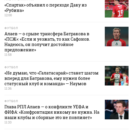
«Спартак» объявил о переходе Даку из
«Рубина»
12:00
ФУТБОЛ
Алаев — о срыве трансфера Батракова в
«ПСЖ»: «Если и уезжать, то как Сафонов.
Надеюсь, он получит достойное
предложение»
11:58
ФУТБОЛ
«Не думаю, что «Галатасарай» станет шагом
вперед для Батракова, ему нужен более
статусный клуб и команда» — Наумов
11:36
ФУТБОЛ
Глава РПЛ Алаев — о конфликте УЕФА и
ФИФА: «Конфронтация никому не нужна. На
наши клубы и сборные это не повлияет»
11:33