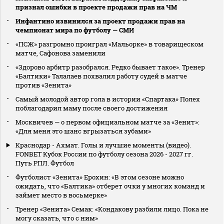
признал ошибки в проекте продажи прав на ЧМ
Инфантино извинился за проект продажи прав на
чемпионат мира по футболу — СМИ
«ПСЖ» разгромно проиграл «Мальорке» в товарищеском
матче, Сафонова заменили
«Здорово арбитр разобрался. Редко бывает такое». Тренер
«Балтики» Талалаев похвалил работу судей в матче
против «Зенита»
Самый молодой автор гола в истории «Спартака» Полех
поблагодарил маму после своего достижения
Москвичев — о первом официальном матче за «Зенит»:
«Для меня это шанс вгрызаться зубами»
Краснодар - Ахмат. Голы и лучшие моменты (видео).
FONBET Кубок России по футболу сезона 2026 - 2027 гг.
Путь РПЛ. Футбол
Футболист «Зенита» Ерохин: «В этом сезоне можно
ожидать, что «Балтика» отберет очки у многих команд и
займет место в восьмерке»
Тренер «Зенита» Семак: «Кондакову разбили лицо. Пока не
могу сказать, что с ним»