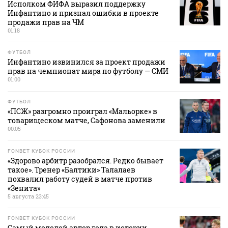
Исполком ФИФА выразил поддержку
Инфантино и признал ошибки в проекте
продажи прав на ЧМ
01:18
ФУТБОЛ
Инфантино извинился за проект продажи
прав на чемпионат мира по футболу — СМИ
01:00
ФУТБОЛ
«ПСЖ» разгромно проиграл «Мальорке» в
товарищеском матче, Сафонова заменили
00:05
FONBET КУБОК РОССИИ
«Здорово арбитр разобрался. Редко бывает
такое». Тренер «Балтики» Талалаев
похвалил работу судей в матче против
«Зенита»
5 августа 23:45
FONBET КУБОК РОССИИ
Самый молодой автор гола в истории