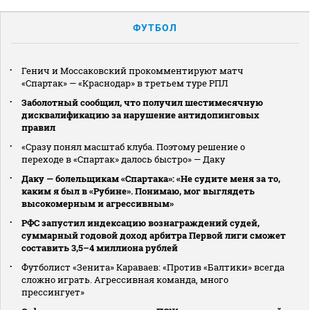
ФУТБОЛ
Генич и Моссаковский прокомментируют матч
«Спартак» — «Краснодар» в третьем туре РПЛ
Заболотный сообщил, что получил шестимесячную
дисквалификацию за нарушение антидопинговых
правил
«Сразу понял масштаб клуба. Поэтому решение о
переходе в «Спартак» далось быстро» — Даку
Даку — болельщикам «Спартака»: «Не судите меня за то,
каким я был в «Рубине». Понимаю, мог выглядеть
высокомерным и агрессивным»
РФС запустил индексацию вознаграждений судей,
суммарный годовой доход арбитра Первой лиги сможет
составить 3,5–4 миллиона рублей
Футболист «Зенита» Караваев: «Против «Балтики» всегда
сложно играть. Агрессивная команда, много
прессингует»