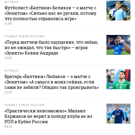
ФУТБОЛ
Футболист «Балтики» Беликов — о матче с
«Зенитом»: «Сильно нас не ругали, потому
что полностью отдавались игре»
11:00
FONBET КУБОК РОССИИ
«Перед матчем было ощущение, что забью,
но не ожидал, что так быстро» — игрок
«Зенита» Кевин Андраде
10:47
ФУТБОЛ
Вратарь «Балтики» Любаков — о матче с
«Зенитом»: «А смысл в моих сейвах, если
сами не забили? Обидно так проигрывать»
10:16
FONBET КУБОК РОССИИ
«Практически невозможно». Михаил
Кержаков не верит в победу клуба не из
РПЛ в Кубке России
09:16