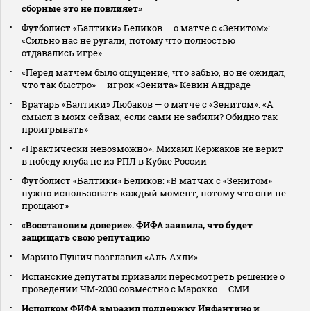
сборные это не повлияет»
Футболист «Балтики» Беликов — о матче с «Зенитом»:
«Сильно нас не ругали, потому что полностью
отдавались игре»
«Перед матчем было ощущение, что забью, но не ожидал,
что так быстро» — игрок «Зенита» Кевин Андраде
Вратарь «Балтики» Любаков — о матче с «Зенитом»: «А
смысл в моих сейвах, если сами не забили? Обидно так
проигрывать»
«Практически невозможно». Михаил Кержаков не верит
в победу клуба не из РПЛ в Кубке России
Футболист «Балтики» Беликов: «В матчах с «Зенитом»
нужно использовать каждый момент, потому что они не
прощают»
«Восстановим доверие». ФИФА заявила, что будет
защищать свою репутацию
Марино Пушич возглавил «Аль‑Ахли»
Испанские депутаты призвали пересмотреть решение о
проведении ЧМ‑2030 совместно с Марокко — СМИ
Исполком ФИФА выразил поддержку Инфантино и