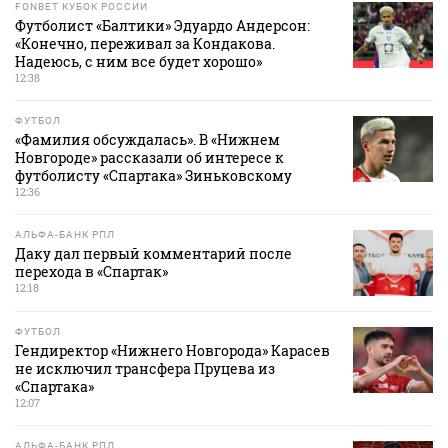
FONBET КУБОК РОССИИ
Футболист «Балтики» Эдуардо Андерсон:
«Конечно, переживал за Кондакова.
Надеюсь, с ним все будет хорошо»
12:38
ФУТБОЛ
«Фамилия обсуждалась». В «Нижнем
Новгороде» рассказали об интересе к
футболисту «Спартака» Зиньковскому
12:36
АЛЬФА-БАНК РПЛ
Даку дал первый комментарий после
перехода в «Спартак»
12:18
ФУТБОЛ
Гендиректор «Нижнего Новгорода» Карасев
не исключил трансфера Пруцева из
«Спартака»
12:07
АЛЬФА-БАНК РПЛ