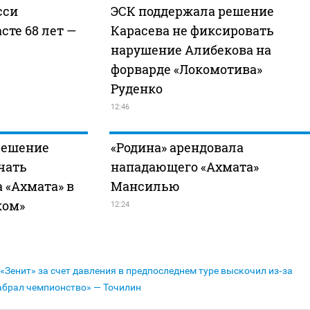
сси
ЭСК поддержала решение
сте 68 лет —
Карасева не фиксировать
нарушение Алибекова на
форварде «Локомотива»
Руденко
12:46
решение
«Родина» арендовала
чать
нападающего «Ахмата»
а «Ахмата» в
Мансилью
ком»
12:24
«Зенит» за счет давления в предпоследнем туре выскочил из‑за
абрал чемпионство» — Точилин