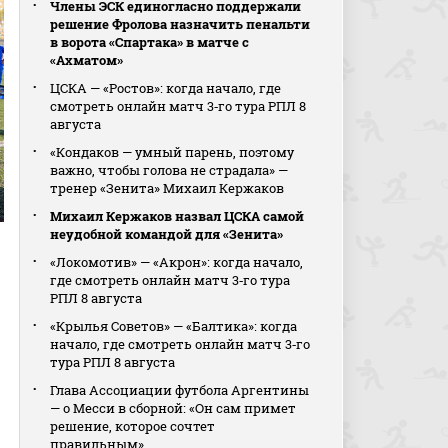
Члены ЭСК единогласно поддержали
решение Фролова назначить пенальти
в ворота «Спартака» в матче с
«Ахматом»
ЦСКА — «Ростов»: когда начало, где
смотреть онлайн матч 3‑го тура РПЛ 8
августа
«Кондаков — умный парень, поэтому
важно, чтобы голова не страдала» —
тренер «Зенита» Михаил Кержаков
Михаил Кержаков назвал ЦСКА самой
неудобной командой для «Зенита»
«Локомотив» — «Акрон»: когда начало,
где смотреть онлайн матч 3‑го тура
РПЛ 8 августа
«Крылья Советов» — «Балтика»: когда
начало, где смотреть онлайн матч 3‑го
тура РПЛ 8 августа
Глава Ассоциации футбола Аргентины
— о Месси в сборной: «Он сам примет
решение, которое сочтет
правильным»