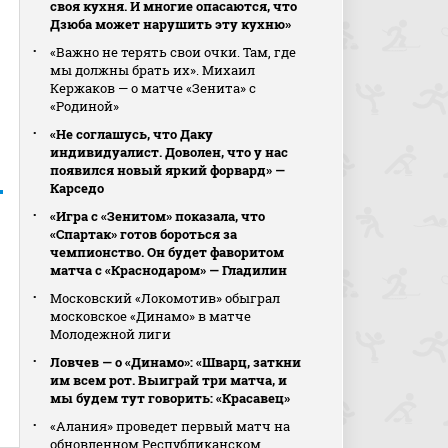
своя кухня. И многие опасаются, что
Дзюба может нарушить эту кухню»
«Важно не терять свои очки. Там, где
мы должны брать их». Михаил
Кержаков — о матче «Зенита» с
«Родиной»
«Не соглашусь, что Даку
индивидуалист. Доволен, что у нас
появился новый яркий форвард» —
Карседо
«Игра с «Зенитом» показала, что
«Спартак» готов бороться за
чемпионство. Он будет фаворитом
матча с «Краснодаром» — Гладилин
Московский «Локомотив» обыграл
московское «Динамо» в матче
Молодежной лиги
Ловчев — о «Динамо»: «Шварц, заткни
им всем рот. Выиграй три матча, и
мы будем тут говорить: «Красавец»
«Алания» проведет первый матч на
обновленном Республиканском