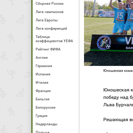
Сборная России
Лига чемпионов
Лига Европы
Лига конференций
Таблица
коэффициентов УЕФА
Рейтинг ФИФА
Англия
Германия
Юношеская коман
Испания
Италия
Юношеская к
Франция
победу над 
Бельгия
Льва Бурчалк
Белоруссия
Греция
Решающая вс
Нидерланды
Польша