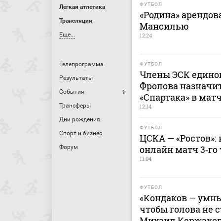
ФУТБОЛ
Легкая атлетика
«Родина» арендов
Трансляции
Мансилью
Еще...
12:24
Телепрограмма
ФУТБОЛ
Члены ЭСК едино
Результаты
Фролова назначит
События
«Спартака» в мат
Трансферы
12:14
Дни рождения
ФУТБОЛ
Спорт и бизнес
ЦСКА — «Ростов»: 
онлайн матч 3‑го 
Форум
11:04
ФУТБОЛ
«Кондаков — умны
чтобы голова не с
Михаил Кержако