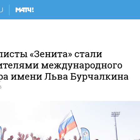
листы «Зенита» стали
ителями международного
ра имени Льва Бурчалкина
6