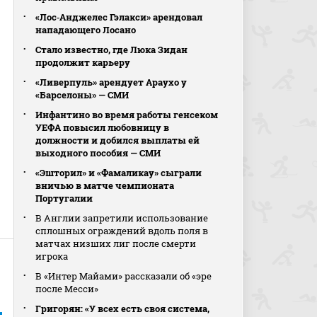
«Лос‑Анджелес Гэлакси» арендовал
нападающего Лосано
Стало известно, где Люка Зидан
продолжит карьеру
«Ливерпуль» арендует Араухо у
«Барселоны» — СМИ
Инфантино во время работы генсеком
УЕФА повысил любовницу в
должности и добился выплаты ей
выходного пособия — СМИ
«Эшторил» и «Фамаликау» сыграли
вничью в матче чемпионата
Португалии
В Англии запретили использование
сплошных ограждений вдоль поля в
матчах низших лиг после смерти
игрока
В «Интер Майами» рассказали об «эре
после Месси»
Григорян: «У всех есть своя система,