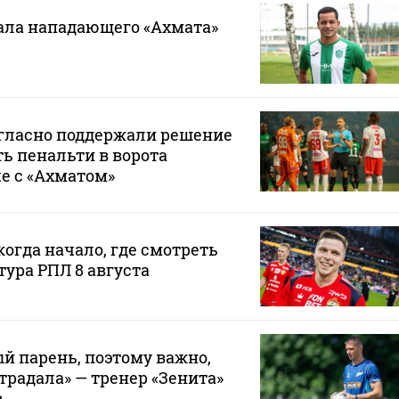
ала нападающего «Ахмата»
гласно поддержали решение
ь пенальти в ворота
че с «Ахматом»
когда начало, где смотреть
тура РПЛ 8 августа
й парень, поэтому важно,
традала» — тренер «Зенита»
в