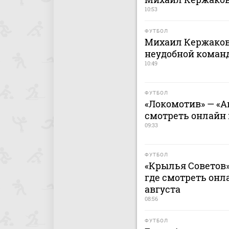
10:53
ФУТБОЛ
Михаил Кержаков
неудобной команд
10:49
ФУТБОЛ
«Локомотив» — «Ак
смотреть онлайн м
09:33
ФУТБОЛ
«Крылья Советов» 
где смотреть онла
августа
08:56
ФУТБОЛ