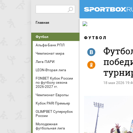
Главная
Футбол
ФУТБОЛ
Альфа-Банк РПЛ
Футбо
R
Чемпионат мира
побед
Лига ПАРИ
Y
турни
LEON-Вторая лига
FONBET Кубок России
по футболу сезона
18 мая 2026 19:4
2026-2027 гг.
Чемпионат Европы
Кубок PARI Премьер
OLIMPBET Суперкубок
России
Молодежная
футбольная лига