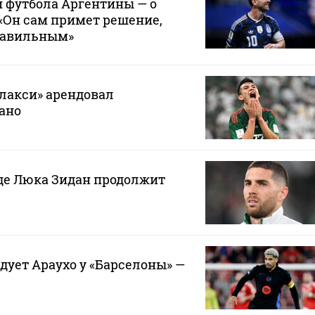
 футбола Аргентины — о
 «Он сам примет решение,
правильным»
лакси» арендовал
ано
где Люка Зидан продолжит
дует Араухо у «Барселоны» —