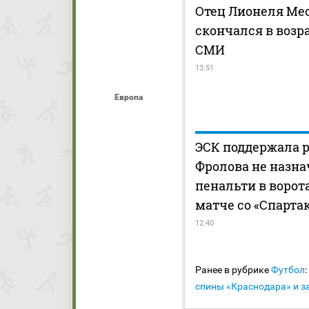
Отец Лионеля Ме
скончался в возра
СМИ
13:51
Европа
ЭСК поддержала 
Фролова не назна
пенальти в ворот
матче со «Спарта
12:40
Ранее в рубрике
Футбол
:
спины «Краснодара» и з