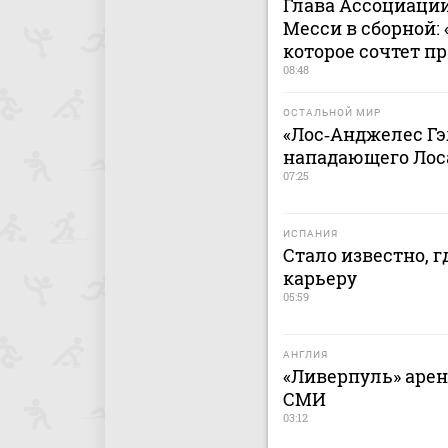
Глава Ассоциации
Месси в сборной:
которое сочтет 
08:48
ОСТАЛЬНОЙ МИР
«Лос‑Анджелес Гэ
нападающего Лос
07:25
ИСПАНИЯ
Стало известно, 
карьеру
05:59
АНГЛИЯ
«Ливерпуль» арен
СМИ
03:12