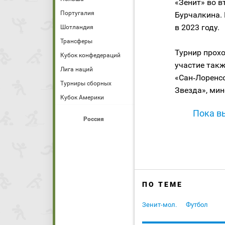
«Зенит» во в
Португалия
Бурчалкина. 
в 2023 году.
Шотландия
Трансферы
Турнир прохо
Кубок конфедераций
участие такж
Лига наций
«Сан‑Лоренсо
Турниры сборных
Звезда», мин
Кубок Америки
Пока вы
Россия
ПО ТЕМЕ
Зенит-мол.
Футбол