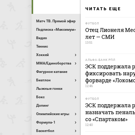
ЧИТАТЬ ЕЩЕ
Матч ТВ. Прямой эфир
ФУТБОЛ
Отец Лионеля Мес
Подписка «Максимум»
лет — СМИ
Видео
13:51
Теннис
Хоккей
АЛЬФА-БАНК РПЛ
MMA/Единоборства
ЭСК поддержала 
фиксировать нар
Фигурное катание
форварде «Локомо
Биатлон
12:46
Лыжные гонки
Бокс
ФУТБОЛ
ЭСК поддержала 
Допинг
назначать пеналь
Олимпийские игры
со «Спартаком»
Формула-1
12:40
Баскетбол