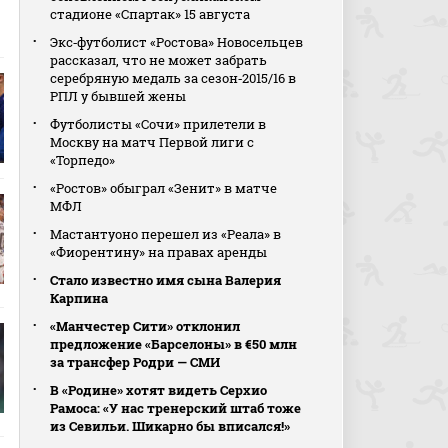
стадионе «Спартак» 15 августа
Экс‑футболист «Ростова» Новосельцев
рассказал, что не может забрать
серебряную медаль за сезон‑2015/16 в
РПЛ у бывшей жены
Футболисты «Сочи» прилетели в
Москву на матч Первой лиги с
«Торпедо»
«Ростов» обыграл «Зенит» в матче
МФЛ
Мастантуоно перешел из «Реала» в
«Фиорентину» на правах аренды
Стало известно имя сына Валерия
Карпина
«Манчестер Сити» отклонил
предложение «Барселоны» в €50 млн
за трансфер Родри — СМИ
В «Родине» хотят видеть Серхио
Рамоса: «У нас тренерский штаб тоже
из Севильи. Шикарно бы вписался!»