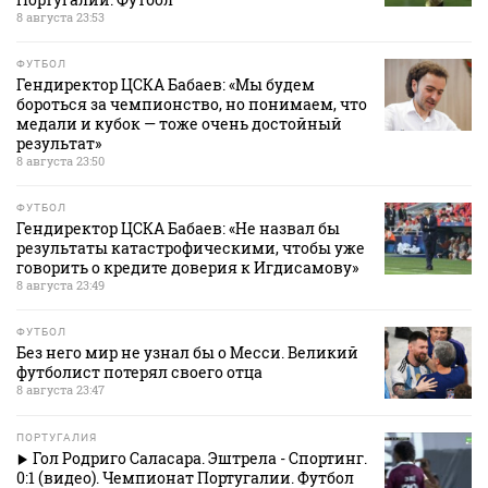
8 августа 23:53
ФУТБОЛ
Гендиректор ЦСКА Бабаев: «Мы будем
бороться за чемпионство, но понимаем, что
медали и кубок — тоже очень достойный
результат»
8 августа 23:50
ФУТБОЛ
Гендиректор ЦСКА Бабаев: «Не назвал бы
результаты катастрофическими, чтобы уже
говорить о кредите доверия к Игдисамову»
8 августа 23:49
ФУТБОЛ
Без него мир не узнал бы о Месси. Великий
футболист потерял своего отца
8 августа 23:47
ПОРТУГАЛИЯ
Гол Родриго Саласара. Эштрела - Спортинг.
0:1 (видео). Чемпионат Португалии. Футбол