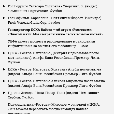
Гол Родриго Саласара. Эштрела - Спортинг. 0:1 (видео).
Чемпионат Португалии. Футбол
Гол Рафиньи. Барселона - Ноттингем Форест. 1:0 (видео).
Friuli Venezia Giulia Cup. Футбол
Гендиректор ЦСКА Бабаев — об игре с «Ростовом»:
«Плохой матч. Мы сыграли ниже своих возможностей»
УЕФА может провести расследование в отношении
Инфантино из‑за выплат его любовнице — СМИ
ЦСКА - Ростов. Интервью Дмитрия Игдисамова после
матча (видео). Альфа-Банк Российская Премьер-Лига.
Футбол
ЦСКА - Ростов. Интервью Хонатана Альбы после матча
(видео). Альфа-Банк Российская Премьер-Лига. Футбол
ЦСКА - Ростов. Интервью Алексея Миронова после матча
(видео). Альфа-Банк Российская Премьер-Лига. Футбол
Црвена Звезда - Нови-Пазар. Голы (видео). Чемпионат
Сербии. Футбол
Полузащитник «Ростова» Миронов — о ничьей с ЦСКА:
«Мы можем перебегать любую команду нашего
чемпионата»