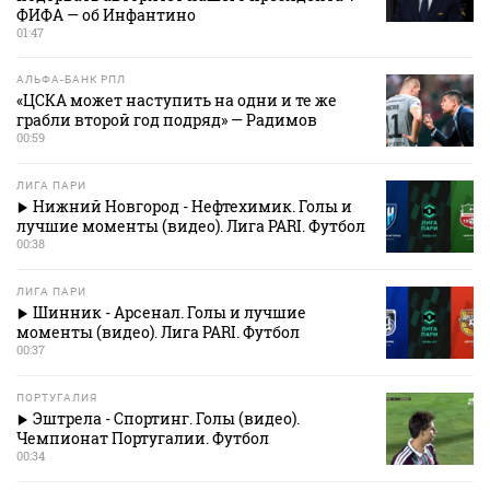
ФИФА — об Инфантино
01:47
АЛЬФА-БАНК РПЛ
«ЦСКА может наступить на одни и те же
грабли второй год подряд» — Радимов
00:59
ЛИГА ПАРИ
Нижний Новгород - Нефтехимик. Голы и
лучшие моменты (видео). Лига PARI. Футбол
00:38
ЛИГА ПАРИ
Шинник - Арсенал. Голы и лучшие
моменты (видео). Лига PARI. Футбол
00:37
ПОРТУГАЛИЯ
Эштрела - Спортинг. Голы (видео).
Чемпионат Португалии. Футбол
00:34