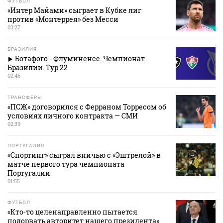
ФУТБОЛ
«Интер Майами» сыграет в Кубке лиг
против «Монтеррея» без Месси
03:27
БРАЗИЛИЯ
Ботафого - Флуминенсе. Чемпионат
Бразилии. Тур 22
02:46
ТРАНСФЕРЫ
«ПСЖ» договорился с Ферраном Торресом об
условиях личного контракта — СМИ
02:39
ПОРТУГАЛИЯ
«Спортинг» сыграл вничью с «Эштрелой» в
матче первого тура чемпионата
Португалии
01:55
ФУТБОЛ
«Кто‑то целенаправленно пытается
подорвать авторитет нашего президента».