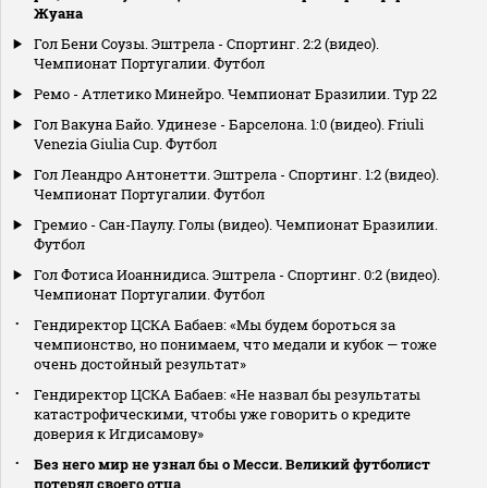
Жуана
Гол Бени Соузы. Эштрела - Спортинг. 2:2 (видео).
Чемпионат Португалии. Футбол
Ремо - Атлетико Минейро. Чемпионат Бразилии. Тур 22
Гол Вакуна Байо. Удинезе - Барселона. 1:0 (видео). Friuli
Venezia Giulia Cup. Футбол
Гол Леандро Антонетти. Эштрела - Спортинг. 1:2 (видео).
Чемпионат Португалии. Футбол
Гремио - Сан-Паулу. Голы (видео). Чемпионат Бразилии.
Футбол
Гол Фотиса Иоаннидиса. Эштрела - Спортинг. 0:2 (видео).
Чемпионат Португалии. Футбол
Гендиректор ЦСКА Бабаев: «Мы будем бороться за
чемпионство, но понимаем, что медали и кубок — тоже
очень достойный результат»
Гендиректор ЦСКА Бабаев: «Не назвал бы результаты
катастрофическими, чтобы уже говорить о кредите
доверия к Игдисамову»
Без него мир не узнал бы о Месси. Великий футболист
потерял своего отца