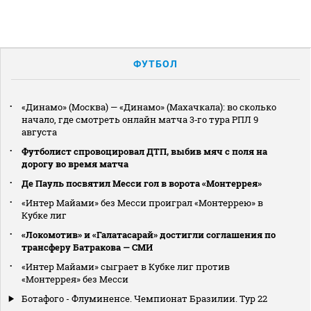
ФУТБОЛ
«Динамо» (Москва) — «Динамо» (Махачкала): во сколько
начало, где смотреть онлайн матча 3‑го тура РПЛ 9
августа
Футболист спровоцировал ДТП, выбив мяч с поля на
дорогу во время матча
Де Пауль посвятил Месси гол в ворота «Монтеррея»
«Интер Майами» без Месси проиграл «Монтеррею» в
Кубке лиг
«Локомотив» и «Галатасарай» достигли соглашения по
трансферу Батракова — СМИ
«Интер Майами» сыграет в Кубке лиг против
«Монтеррея» без Месси
Ботафого - Флуминенсе. Чемпионат Бразилии. Тур 22