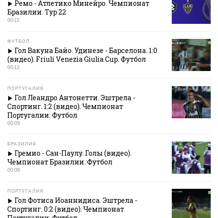
Ремо - Атлетико Минейро. Чемпионат
Бразилии. Тур 22
00:15
ФУТБОЛ
Гол Вакуна Байо. Удинезе - Барселона. 1:0
(видео). Friuli Venezia Giulia Cup. Футбол
00:12
ПОРТУГАЛИЯ
Гол Леандро Антонетти. Эштрела -
Спортинг. 1:2 (видео). Чемпионат
Португалии. Футбол
00:09
БРАЗИЛИЯ
Гремио - Сан-Паулу. Голы (видео).
Чемпионат Бразилии. Футбол
00:08
ПОРТУГАЛИЯ
Гол Фотиса Иоаннидиса. Эштрела -
Спортинг. 0:2 (видео). Чемпионат
Португалии. Футбол