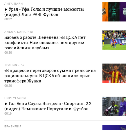
ЛИГА ПАРИ
Урал - Уфа. Голы и лучшие моменты
(видео). Лига PARI. Футбол
00:32
АЛЬФА-БАНК РПЛ
Бабаев о работе Шевелева: «В ЦСКА нет
конфликта. Нам сложнее, чем другим
российским клубам»
00:30
ТРАНСФЕРЫ
«В процессе переговоров сумма превысила
рациональную». В ЦСКА объяснили срыв
трансфера Жуана
00:20
ПОРТУГАЛИЯ
Гол Бени Соузы. Эштрела - Спортинг. 2:2
(видео). Чемпионат Португалии. Футбол
00:16
БРАЗИЛИЯ