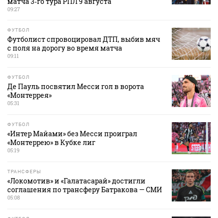
матча 3‑го тура РПЛ 9 августа
09:27
ФУТБОЛ
Футболист спровоцировал ДТП, выбив мяч
с поля на дорогу во время матча
09:11
ФУТБОЛ
Де Пауль посвятил Месси гол в ворота
«Монтеррея»
05:31
ФУТБОЛ
«Интер Майами» без Месси проиграл
«Монтеррею» в Кубке лиг
05:19
ТРАНСФЕРЫ
«Локомотив» и «Галатасарай» достигли
соглашения по трансферу Батракова — СМИ
05:08