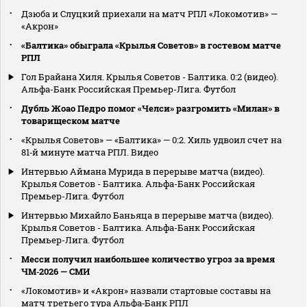
Дзюба и Слуцкий приехали на матч РПЛ «Локомотив» —
«Акрон»
«Балтика» обыграла «Крылья Советов» в гостевом матче
РПЛ
Гол Брайана Хиля. Крылья Советов - Балтика. 0:2 (видео).
Альфа-Банк Российская Премьер-Лига. Футбол
Дубль Жоао Педро помог «Челси» разгромить «Милан» в
товарищеском матче
«Крылья Советов» — «Балтика» — 0:2. Хиль удвоил счет на
81‑й минуте матча РПЛ. Видео
Интервью Аймана Мурида в перерыве матча (видео).
Крылья Советов - Балтика. Альфа-Банк Российская
Премьер-Лига. Футбол
Интервью Михайло Баньяца в перерыве матча (видео).
Крылья Советов - Балтика. Альфа-Банк Российская
Премьер-Лига. Футбол
Месси получил наибольшее количество угроз за время
ЧМ‑2026 — СМИ
«Локомотив» и «Акрон» назвали стартовые составы на
матч третьего тура Альфа‑Банк РПЛ