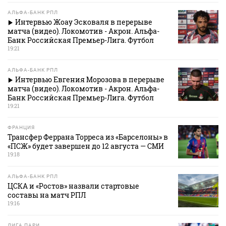
АЛЬФА-БАНК РПЛ
Интервью Жоау Эсковаля в перерыве
матча (видео). Локомотив - Акрон. Альфа-
Банк Российская Премьер-Лига. Футбол
19:21
АЛЬФА-БАНК РПЛ
Интервью Евгения Морозова в перерыве
матча (видео). Локомотив - Акрон. Альфа-
Банк Российская Премьер-Лига. Футбол
19:21
ФРАНЦИЯ
Трансфер Феррана Торреса из «Барселоны» в
«ПСЖ» будет завершен до 12 августа — СМИ
19:18
АЛЬФА-БАНК РПЛ
ЦСКА и «Ростов» назвали стартовые
составы на матч РПЛ
19:16
ЛИГА ПАРИ