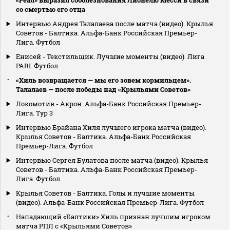
«Реал» выразил соболезнования Лионелю Месси в связи
со смертью его отца
Интервью Андрея Талалаева после матча (видео). Крылья
Советов - Балтика. Альфа-Банк Российская Премьер-
Лига. Футбол
Енисей - Текстильщик. Лучшие моменты (видео). Лига
PARI. Футбол
«Хиль возвращается — мы его зовем кормильцем».
Талалаев — после победы над «Крыльями Советов»
Локомотив - Акрон. Альфа-Банк Российская Премьер-
Лига. Тур 3
Интервью Брайана Хиля лучшего игрока матча (видео).
Крылья Советов - Балтика. Альфа-Банк Российская
Премьер-Лига. Футбол
Интервью Сергея Булатова после матча (видео). Крылья
Советов - Балтика. Альфа-Банк Российская Премьер-
Лига. Футбол
Крылья Советов - Балтика. Голы и лучшие моменты
(видео). Альфа-Банк Российская Премьер-Лига. Футбол
Нападающий «Балтики» Хиль признан лучшим игроком
матча РПЛ с «Крыльями Советов»