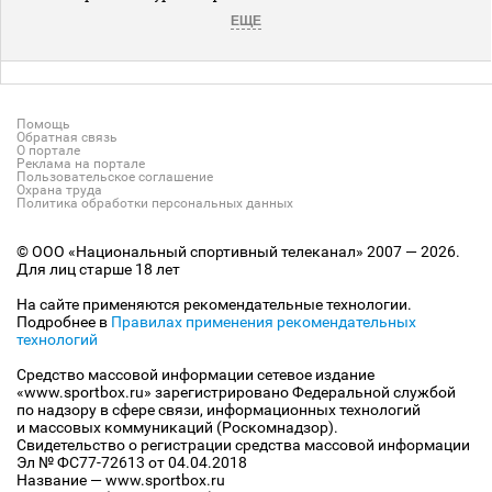
ЕЩЕ
Помощь
Обратная связь
О портале
Реклама на портале
Пользовательское соглашение
Охрана труда
Политика обработки персональных данных
© ООО «Национальный спортивный телеканал» 2007 — 2026.
Для лиц старше 18 лет
На сайте применяются рекомендательные технологии.
Подробнее в
Правилах применения рекомендательных
технологий
Средство массовой информации сетевое издание
«www.sportbox.ru» зарегистрировано Федеральной службой
по надзору в сфере связи, информационных технологий
и массовых коммуникаций (Роскомнадзор).
Свидетельство о регистрации средства массовой информации
Эл № ФС77-72613 от 04.04.2018
Название — www.sportbox.ru