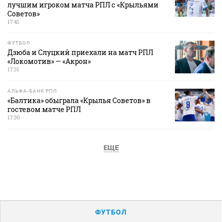
лучшим игроком матча РПЛ с «Крыльями
Советов»
17:41
ФУТБОЛ
Дзюба и Слуцкий приехали на матч РПЛ
«Локомотив» — «Акрон»
17:31
АЛЬФА-БАНК РПЛ
«Балтика» обыграла «Крылья Советов» в
гостевом матче РПЛ
17:30
ЕЩЕ
ФУТБОЛ