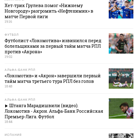
Хет‑трик Грулева помог «Нижнему
Новгороду» разгромить «Нефтехимик» в
матче Первой лиги
19:16
ФУТБОЛ
Футболист «Локомотива» извинился перед
болельщиками за первый тайм матча РПЛ
против «Акрона»
19:02
АЛЬФА-БАНК РПЛ
«Локомотив» и «Акрон» завершили первый
тайм матча третьего тура РПЛ без голов
18:48
АЛЬФА-БАНК РПЛ
Штанга Марадишвили (видео).
Локомотив - Акрон. Альфа-Банк Российская
Премьер-Лига. Футбол
18:44
ИСПАНИЯ