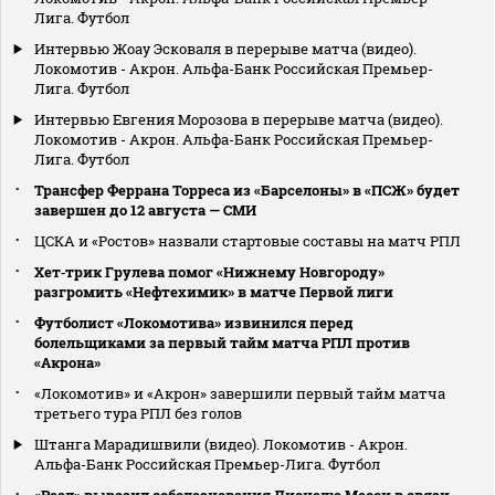
Лига. Футбол
Интервью Жоау Эсковаля в перерыве матча (видео).
Локомотив - Акрон. Альфа-Банк Российская Премьер-
Лига. Футбол
Интервью Евгения Морозова в перерыве матча (видео).
Локомотив - Акрон. Альфа-Банк Российская Премьер-
Лига. Футбол
Трансфер Феррана Торреса из «Барселоны» в «ПСЖ» будет
завершен до 12 августа — СМИ
ЦСКА и «Ростов» назвали стартовые составы на матч РПЛ
Хет‑трик Грулева помог «Нижнему Новгороду»
разгромить «Нефтехимик» в матче Первой лиги
Футболист «Локомотива» извинился перед
болельщиками за первый тайм матча РПЛ против
«Акрона»
«Локомотив» и «Акрон» завершили первый тайм матча
третьего тура РПЛ без голов
Штанга Марадишвили (видео). Локомотив - Акрон.
Альфа-Банк Российская Премьер-Лига. Футбол