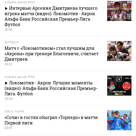
АЛЬФА-БАНК РПЛ
Интервью Арсения Дмитриева лучшего
игрока матча (видео). Локомотив - Акрон.
Альфа-Банк Российская Премьер-Лига.
Футбол
20:35
ФУТБОЛ
Матч с «Локомотивом» стал лучшим для
«Акрона» при тренере Благоевиче, считает
Дмитриев
20:31
АЛЬФА-БАНК РПЛ
Локомотив - Акрон. Лучшие моменты
(видео). Альфа-Банк Российская Премьер-
Лига. Футбол
20:24
ЛИГА ПАРИ
«Сочи» в гостях обыграл «Торпедо» в матче
Первой лиги
20:07