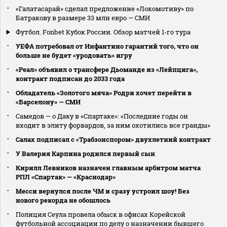
«Галатасарай» сделал предложение «Локомотиву» по
Батракову в размере 33 млн евро — СМИ
Футбол. Fonbet Кубок России. Обзор матчей 1-го тура
УЕФА потребовал от Инфантино гарантий того, что он
больше не будет «уродовать» игру
«Реал» объявил о трансфере Дьоманде из «Лейпцига»,
контракт подписан до 2033 года
Обладатель «Золотого мяча» Родри хочет перейти в
«Барселону» — СМИ
Самедов — о Даку в «Спартаке»: «Последние годы он
входит в элиту форвардов, за ним охотились все гранды»
Салах подписал с «Трабзонспором» двухлетний контракт
У Валерия Карпина родился первый сын
Кирилл Левников назначен главным арбитром матча
РПЛ «Спартак» — «Краснодар»
Месси вернулся после ЧМ и сразу устроил шоу! Без
нового рекорда не обошлось
Полиция Сеула провела обыск в офисах Корейской
футбольной ассоциации по делу о назначении бывшего