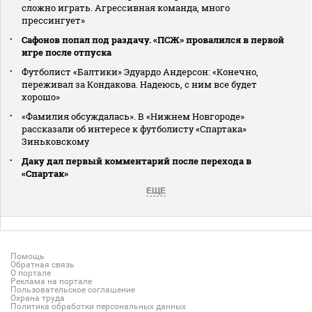
сложно играть. Агрессивная команда, много
прессингует»
Сафонов попал под раздачу. «ПСЖ» провалился в первой
игре после отпуска
Футболист «Балтики» Эдуардо Андерсон: «Конечно,
переживал за Кондакова. Надеюсь, с ним все будет
хорошо»
«Фамилия обсуждалась». В «Нижнем Новгороде»
рассказали об интересе к футболисту «Спартака»
Зиньковскому
Даку дал первый комментарий после перехода в
«Спартак»
ЕЩЕ
Помощь
Обратная связь
О портале
Реклама на портале
Пользовательское соглашение
Охрана труда
Политика обработки персональных данных