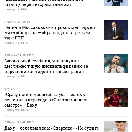
штангу перед вторым таймом»
6 августа 14:46
АЛЬФА-БАНК РПЛ
Генич и Моссаковский прокомментируют
матч «Спартак» — «Краснодар» в третьем
туре РПЛ
6 августа 14:18
АЛЬФА-БАНК РПЛ
Заболотный сообщил, что получил
шестимесячную дисквалификацию за
нарушение антидопинговых правил
6 августа 14:01
ФУТБОЛ
«Сразу понял масштаб клуба. Поэтому
решение о переходе в «Спартак» далось
быстро» — Даку
6 августа 13:59
АЛЬФА-БАНК РПЛ
Даку — болельщикам «Спартака»: «Не судите