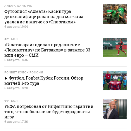
АЛЬФА-БАНК РПЛ
Футболист «Ахмата» Касинтура
дисквалифицирован на два матча за
удаление в матче со «Спартаком»
6 августа 19:04
ФУТБОЛ
«Галатасарай» сделал предложение
«Локомотиву» по Батракову в размере 33
млн евро — СМИ
6 августа 18:36
FONBET КУБОК РОССИИ
Футбол. Fonbet Кубок России. Обзор
матчей 1-го тура
6 августа 18:20
ФУТБОЛ
УЕФА потребовал от Инфантино гарантий
того, что он больше не будет «уродовать»
игру
6 августа 17:36