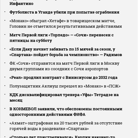
Инфантино
Футболиста в Уганде убили при попытке ограбления
«Монако» обыграл «Хетафе» в товарищеском матче,
Головин не отметился результативными действиями
Матч Первой лиги «Торпедо» — «Сочи» перенесен с
пятницы на субботу
«Если Даку начнет забивать по 15 мячей за сезон, у
«Спартака» пойдет борьба за чемпионство» — Радимов
ФК «Сочи» отправится на матч Первой лиги в Москву
двумя группами из соседних с Сочи аэропортов
«Реал» продлил контракт с Винисиусом до 2032 года
Полузащитник Аклиуш перешел из «Монако» в «ПСЖ»
КДК дисквалифицировал тренера «Уфы» Тетрадзе на
месяц
В КОНМЕБОЛ заявили, что обеспокоены постоянными
односторонними действиями ФИФА
«Ахмат» оштрафован на 20 тысяч рублей за отсутствие
горячей воды в раздевалке «Спартака»
«Столько лет пристреливался». Карпин наконец-то