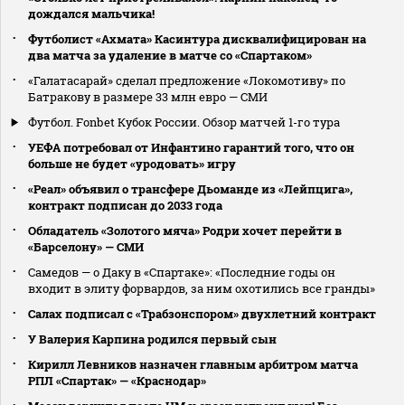
дождался мальчика!
Футболист «Ахмата» Касинтура дисквалифицирован на
два матча за удаление в матче со «Спартаком»
«Галатасарай» сделал предложение «Локомотиву» по
Батракову в размере 33 млн евро — СМИ
Футбол. Fonbet Кубок России. Обзор матчей 1-го тура
УЕФА потребовал от Инфантино гарантий того, что он
больше не будет «уродовать» игру
«Реал» объявил о трансфере Дьоманде из «Лейпцига»,
контракт подписан до 2033 года
Обладатель «Золотого мяча» Родри хочет перейти в
«Барселону» — СМИ
Самедов — о Даку в «Спартаке»: «Последние годы он
входит в элиту форвардов, за ним охотились все гранды»
Салах подписал с «Трабзонспором» двухлетний контракт
У Валерия Карпина родился первый сын
Кирилл Левников назначен главным арбитром матча
РПЛ «Спартак» — «Краснодар»