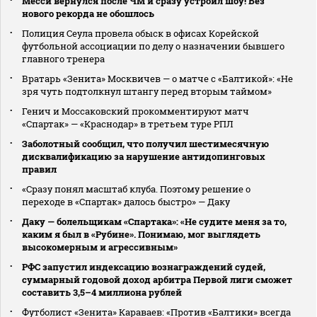
Месси вернулся после ЧМ и сразу устроил шоу! Без
нового рекорда не обошлось
Полиция Сеула провела обыск в офисах Корейской
футбольной ассоциации по делу о назначении бывшего
главного тренера
Вратарь «Зенита» Москвичев — о матче с «Балтикой»: «Не
зря чуть подтолкнул штангу перед вторым таймом»
Генич и Моссаковский прокомментируют матч
«Спартак» — «Краснодар» в третьем туре РПЛ
Заболотный сообщил, что получил шестимесячную
дисквалификацию за нарушение антидопинговых
правил
«Сразу понял масштаб клуба. Поэтому решение о
переходе в «Спартак» далось быстро» — Даку
Даку — болельщикам «Спартака»: «Не судите меня за то,
каким я был в «Рубине». Понимаю, мог выглядеть
высокомерным и агрессивным»
РФС запустил индексацию вознаграждений судей,
суммарный годовой доход арбитра Первой лиги сможет
составить 3,5–4 миллиона рублей
Футболист «Зенита» Караваев: «Против «Балтики» всегда