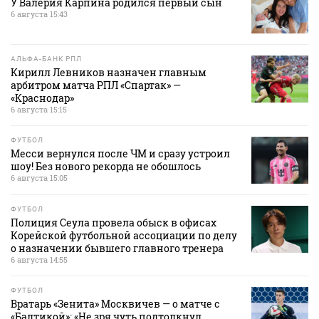
У Валерия Карпина родился первый сын
6 августа 15:43
АЛЬФА-БАНК РПЛ
Кирилл Левников назначен главным
арбитром матча РПЛ «Спартак» —
«Краснодар»
6 августа 15:15
ФУТБОЛ
Месси вернулся после ЧМ и сразу устроил
шоу! Без нового рекорда не обошлось
6 августа 15:05
ФУТБОЛ
Полиция Сеула провела обыск в офисах
Корейской футбольной ассоциации по делу
о назначении бывшего главного тренера
6 августа 14:55
ФУТБОЛ
Вратарь «Зенита» Москвичев — о матче с
«Балтикой»: «Не зря чуть подтолкнул