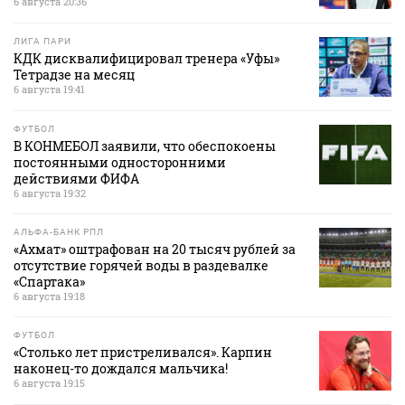
6 августа 20:36
ЛИГА ПАРИ
КДК дисквалифицировал тренера «Уфы»
Тетрадзе на месяц
6 августа 19:41
ФУТБОЛ
В КОНМЕБОЛ заявили, что обеспокоены
постоянными односторонними
действиями ФИФА
6 августа 19:32
АЛЬФА-БАНК РПЛ
«Ахмат» оштрафован на 20 тысяч рублей за
отсутствие горячей воды в раздевалке
«Спартака»
6 августа 19:18
ФУТБОЛ
«Столько лет пристреливался». Карпин
наконец-то дождался мальчика!
6 августа 19:15