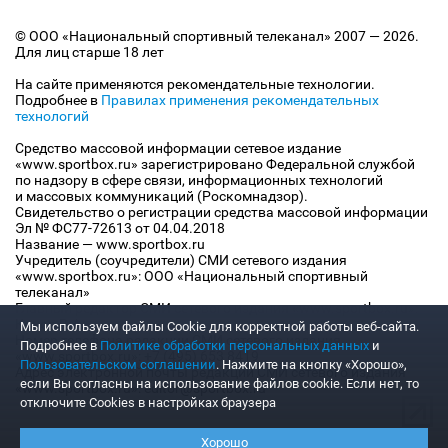
© ООО «Национальный спортивный телеканал» 2007 — 2026.
Для лиц старше 18 лет
На сайте применяются рекомендательные технологии.
Подробнее в
Правилах применения рекомендательных
технологий
Средство массовой информации сетевое издание
«www.sportbox.ru» зарегистрировано Федеральной службой
по надзору в сфере связи, информационных технологий
и массовых коммуникаций (Роскомнадзор).
Свидетельство о регистрации средства массовой информации
Эл № ФС77-72613 от 04.04.2018
Название — www.sportbox.ru
Учредитель (соучредители) СМИ сетевого издания
«www.sportbox.ru»: ООО «Национальный спортивный
телеканал»
Главный редактор СМИ сетевого издания «www.sportbox.ru»:
Конов В.А.
Мы используем файлы Сookie для корректной работы веб-сайта.
Номер телефона редакции СМИ сетевого издания
Подробнее в
Политике обработки персональных данных
и
«www.sportbox.ru»: +7 (495) 653 8419
Пользовательском соглашении
. Нажмите на кнопку «Хорошо»,
Адрес электронной почты редакции СМИ сетевого издания
если Вы согласны на использование файлов cookie. Если нет, то
«www.sportbox.ru»: editor@sportbox.ru
отключите Cookies в настройках браузера
Хорошо