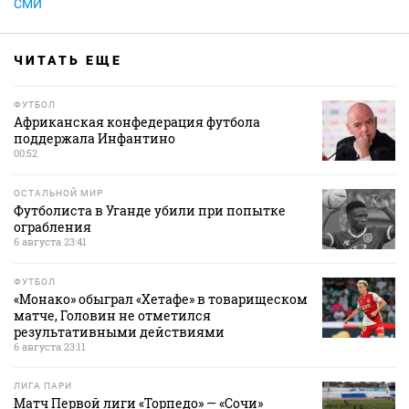
СМИ
ЧИТАТЬ ЕЩЕ
ФУТБОЛ
Африканская конфедерация футбола
поддержала Инфантино
00:52
ОСТАЛЬНОЙ МИР
Футболиста в Уганде убили при попытке
ограбления
6 августа 23:41
ФУТБОЛ
«Монако» обыграл «Хетафе» в товарищеском
матче, Головин не отметился
результативными действиями
6 августа 23:11
ЛИГА ПАРИ
Матч Первой лиги «Торпедо» — «Сочи»