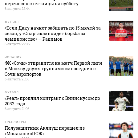
перенесен с пятницы на субботу
6 августа 22:44
ФУТБОЛ
«Если Даку начнет забивать по 15 мячей за
сезон, у «Спартака» пойдет борьба за
чемпионство» — Радимов
6 августа 22:36
ИСПАНИЯ
ФК «Сочи» отправится на матч Первой лиги
в Москву двумя группами из соседних с
Сочи аэропортов
6 августа 21:06
ФУТБОЛ
«Реал» продлил контракт с Винисиусом до
2032 года
6 августа 21:06
ТРАНСФЕРЫ
Полузащитник Аклиуш перешел из
«Монако» в «ПСЖ»