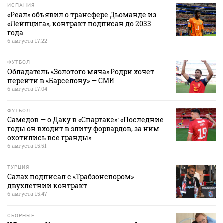
ИСПАНИЯ
«Реал» объявил о трансфере Дьоманде из
«Лейпцига», контракт подписан до 2033
года
6 августа 17:22
ФУТБОЛ
Обладатель «Золотого мяча» Родри хочет
перейти в «Барселону» — СМИ
6 августа 17:04
ФУТБОЛ
Самедов — о Даку в «Спартаке»: «Последние
годы он входит в элиту форвардов, за ним
охотились все гранды»
6 августа 15:51
ТУРЦИЯ
Салах подписал с «Трабзонспором»
двухлетний контракт
6 августа 15:47
СБОРНЫЕ