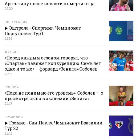
Аргентину после новости о смерти отца
22:20
ПОРТУГАЛИЯ
Эштрела - Спортинг. Чемпионат
Португалии. Тур 1
22:15
ФУТБОЛ
«Перед каждым сезоном говорят, что
«Спартак» навяжет конкуренцию. Семь лет
одно и то же» — форвард «Зенита» Соболев
21:55
РОССИЯ
«Пока не понимаю его уровень». Соболев — о
просмотре сына в академии «Зенита»
21:47
БРАЗИЛИЯ
Гремио - Сан-Паулу. Чемпионат Бразилии.
Тур 22
21:46