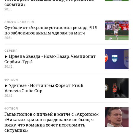
событий»
20:51
АЛЬФА-БАНК РПЛ
Футболист «Акрона» установил рекорд РПЛ
по заблокированным ударам за матч
20:51
СЕРБИЯ
Црвена Звезда - Нови-Пазар. Чемпионат
Сербии. Тур 4
20:44
ФУТБОЛ
Удинезе - Ноттингем Форест. Friuli
Venezia Giulia Cup
20:44
ФУТБОЛ
Галактионов о ничьей в матче с «Акроном»:
«Никаких криков в раздевалке не было, я
вижу, что команда хочет переломить
ситуацию»