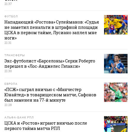
21:37
ФУТБОЛ
Нападающий «Ростова» Сулейманов: «Судья
не заметил пенальти в штрафной площади
ЦСКА в первом тайме, Лусиано заплел мне
ноги»
21:31
ТРАНСФЕРЫ
Экс‑футболист «Барселоны» Серхи Роберто
перешел в «Лос‑Анджелес Гэлакси»
21:30
ЕВРОПА
«ПСЖ» сыграл вничью с «Манчестер
Юнайтед» в товарищеском матче, Сафонов
был заменен на 77‑й минуте
21:28
АЛЬФА-БАНК РПЛ
ЦСКА и «Ростов» играют вничью после
первого тайма матча РПЛ