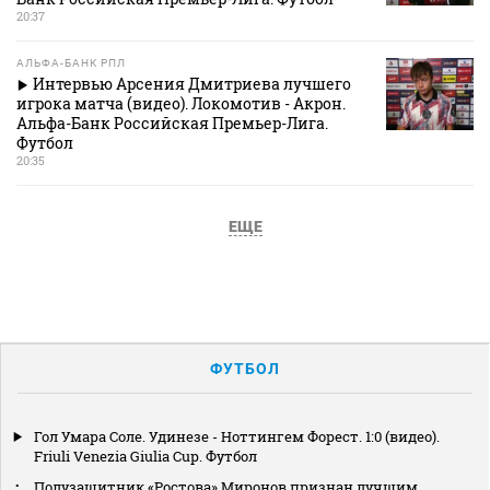
20:37
АЛЬФА-БАНК РПЛ
Интервью Арсения Дмитриева лучшего
игрока матча (видео). Локомотив - Акрон.
Альфа-Банк Российская Премьер-Лига.
Футбол
20:35
ЕЩЕ
ФУТБОЛ
Гол Умара Соле. Удинезе - Ноттингем Форест. 1:0 (видео).
Friuli Venezia Giulia Cup. Футбол
Полузащитник «Ростова» Миронов признан лучшим