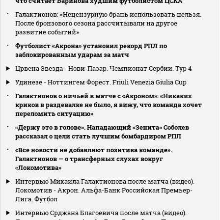
что считает Баринова худшим футболистом ЦСКА
Галактионов: «Нецензурную брань использовать нельзя.
После бронзового сезона рассчитывали на другое
развитие событий»
Футболист «Акрона» установил рекорд РПЛ по
заблокированным ударам за матч
Црвена Звезда - Нови-Пазар. Чемпионат Сербии. Тур 4
Удинезе - Ноттингем Форест. Friuli Venezia Giulia Cup
Галактионов о ничьей в матче с «Акроном»: «Никаких
криков в раздевалке не было, я вижу, что команда хочет
переломить ситуацию»
«Держу это в голове». Нападающий «Зенита» Соболев
рассказал о цели стать лучшим бомбардиром РПЛ
«Все новости не добавляют позитива команде».
Галактионов — о трансферных слухах вокруг
«Локомотива»
Интервью Михаила Галактионова после матча (видео).
Локомотив - Акрон. Альфа-Банк Российская Премьер-
Лига. Футбол
Интервью Срджана Благоевича после матча (видео).