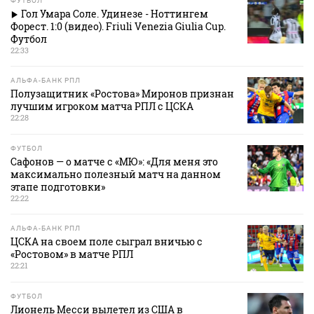
ФУТБОЛ
Гол Умара Соле. Удинезе - Ноттингем
Форест. 1:0 (видео). Friuli Venezia Giulia Cup.
Футбол
22:33
АЛЬФА-БАНК РПЛ
Полузащитник «Ростова» Миронов признан
лучшим игроком матча РПЛ с ЦСКА
22:28
ФУТБОЛ
Сафонов — о матче с «МЮ»: «Для меня это
максимально полезный матч на данном
этапе подготовки»
22:22
АЛЬФА-БАНК РПЛ
ЦСКА на своем поле сыграл вничью с
«Ростовом» в матче РПЛ
22:21
ФУТБОЛ
Лионель Месси вылетел из США в