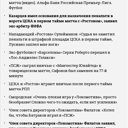
матча (видео). Альфа-Банк Российская Премьер-Лига.
Футбол
Казарцев имел основания для назначения пенальти в
ворота ЦСКА в первом тайме матча с «Ростовом», заявил
экс‑арбитр ФИФА
Нападающий «Ростова» Сулейманов: «Судья не заметил
пенальти в штрафной площади ЦСКА в первом тайме,
Лусиано заплел мне ноги»
Экс‑футболист «Барселоны» Серхи Роберто перешел в
«Лос‑Анджелес Гэлакси»
«ПСЖ» сыграл вничью с «Манчестер Юнайтед» в
товарищеском матче, Сафонов был заменен на 77‑й
минуте
ЦСКА и «Ростов» играют вничью после первого тайма
матча РПЛ
Смородская: «Очень плохая игра у «Локомотива», просто
безобразие! Сложно чего‑то ожидать, если нет усиления»
Член совета директоров «Локомотива» Филатов: «Хотел
бы, чтобы Батраков играл в «ПСЖ»
Член совета директоров «Локомотива» Филатов заявил,