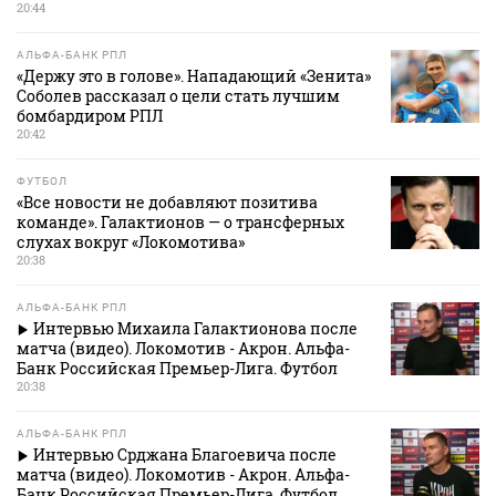
20:44
АЛЬФА-БАНК РПЛ
«Держу это в голове». Нападающий «Зенита»
Соболев рассказал о цели стать лучшим
бомбардиром РПЛ
20:42
ФУТБОЛ
«Все новости не добавляют позитива
команде». Галактионов — о трансферных
слухах вокруг «Локомотива»
20:38
АЛЬФА-БАНК РПЛ
Интервью Михаила Галактионова после
матча (видео). Локомотив - Акрон. Альфа-
Банк Российская Премьер-Лига. Футбол
20:38
АЛЬФА-БАНК РПЛ
Интервью Срджана Благоевича после
матча (видео). Локомотив - Акрон. Альфа-
Банк Российская Премьер-Лига. Футбол