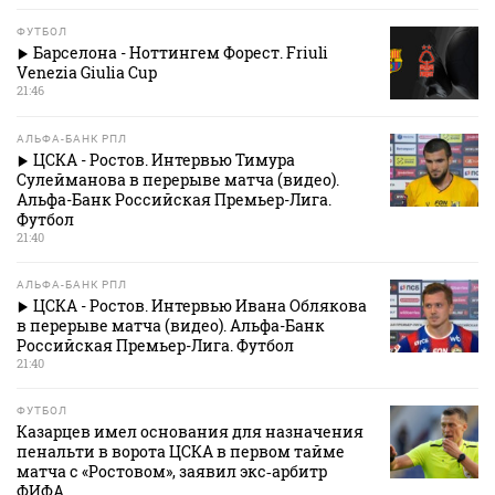
ФУТБОЛ
Барселона - Ноттингем Форест. Friuli
Venezia Giulia Cup
21:46
АЛЬФА-БАНК РПЛ
ЦСКА - Ростов. Интервью Тимура
Сулейманова в перерыве матча (видео).
Альфа-Банк Российская Премьер-Лига.
Футбол
21:40
АЛЬФА-БАНК РПЛ
ЦСКА - Ростов. Интервью Ивана Облякова
в перерыве матча (видео). Альфа-Банк
Российская Премьер-Лига. Футбол
21:40
ФУТБОЛ
Казарцев имел основания для назначения
пенальти в ворота ЦСКА в первом тайме
матча с «Ростовом», заявил экс‑арбитр
ФИФА