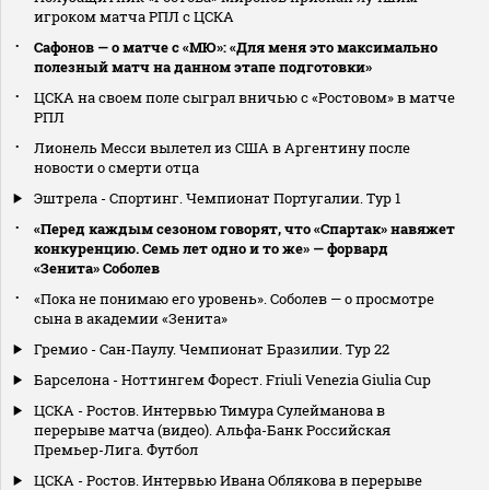
игроком матча РПЛ с ЦСКА
Сафонов — о матче с «МЮ»: «Для меня это максимально
полезный матч на данном этапе подготовки»
ЦСКА на своем поле сыграл вничью с «Ростовом» в матче
РПЛ
Лионель Месси вылетел из США в Аргентину после
новости о смерти отца
Эштрела - Спортинг. Чемпионат Португалии. Тур 1
«Перед каждым сезоном говорят, что «Спартак» навяжет
конкуренцию. Семь лет одно и то же» — форвард
«Зенита» Соболев
«Пока не понимаю его уровень». Соболев — о просмотре
сына в академии «Зенита»
Гремио - Сан-Паулу. Чемпионат Бразилии. Тур 22
Барселона - Ноттингем Форест. Friuli Venezia Giulia Cup
ЦСКА - Ростов. Интервью Тимура Сулейманова в
перерыве матча (видео). Альфа-Банк Российская
Премьер-Лига. Футбол
ЦСКА - Ростов. Интервью Ивана Облякова в перерыве