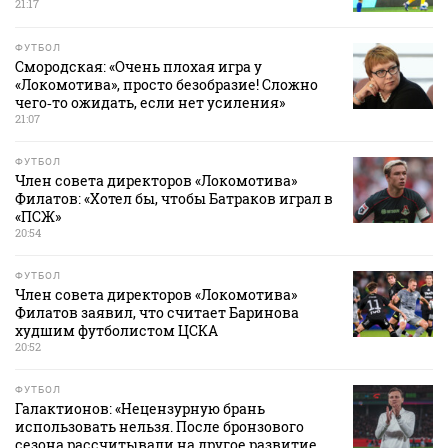
21:17
ФУТБОЛ
Смородская: «Очень плохая игра у
«Локомотива», просто безобразие! Сложно
чего‑то ожидать, если нет усиления»
21:07
ФУТБОЛ
Член совета директоров «Локомотива»
Филатов: «Хотел бы, чтобы Батраков играл в
«ПСЖ»
20:54
ФУТБОЛ
Член совета директоров «Локомотива»
Филатов заявил, что считает Баринова
худшим футболистом ЦСКА
20:52
ФУТБОЛ
Галактионов: «Нецензурную брань
использовать нельзя. После бронзового
сезона рассчитывали на другое развитие