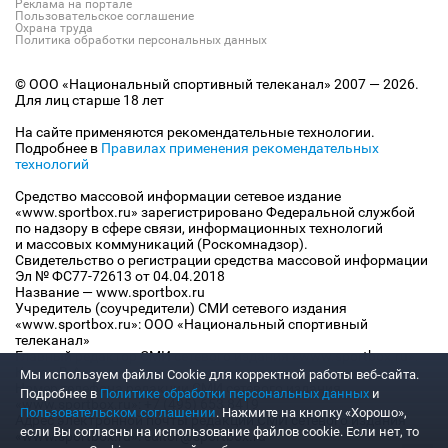
Реклама на портале
Пользовательское соглашение
Охрана труда
Политика обработки персональных данных
© ООО «Национальный спортивный телеканал» 2007 — 2026.
Для лиц старше 18 лет
На сайте применяются рекомендательные технологии.
Подробнее в
Правилах применения рекомендательных
технологий
Средство массовой информации сетевое издание
«www.sportbox.ru» зарегистрировано Федеральной службой
по надзору в сфере связи, информационных технологий
и массовых коммуникаций (Роскомнадзор).
Свидетельство о регистрации средства массовой информации
Эл № ФС77-72613 от 04.04.2018
Название — www.sportbox.ru
Учредитель (соучредители) СМИ сетевого издания
«www.sportbox.ru»: ООО «Национальный спортивный
телеканал»
Главный редактор СМИ сетевого издания «www.sportbox.ru»:
Конов В.А.
Мы используем файлы Сookie для корректной работы веб-сайта.
Номер телефона редакции СМИ сетевого издания
Подробнее в
Политике обработки персональных данных
и
«www.sportbox.ru»: +7 (495) 653 8419
Пользовательском соглашении
. Нажмите на кнопку «Хорошо»,
Адрес электронной почты редакции СМИ сетевого издания
если Вы согласны на использование файлов cookie. Если нет, то
«www.sportbox.ru»: editor@sportbox.ru