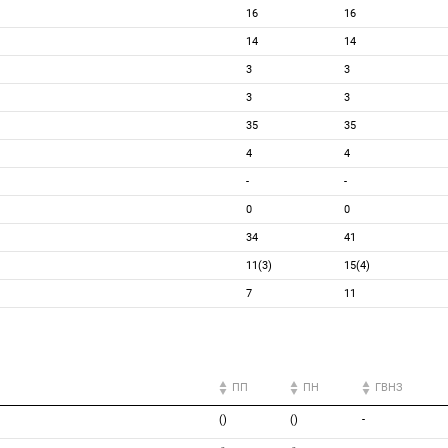
16
16
14
14
3
3
3
3
35
35
4
4
-
-
0
0
34
41
11(3)
15(4)
7
11
ПП
ПН
ГВНЗ
()
()
-