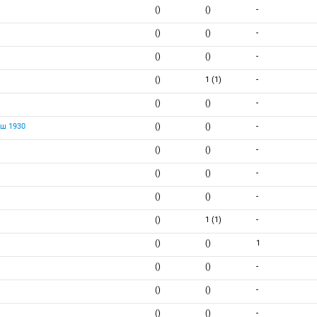
()
()
-
()
()
-
()
()
-
()
1 (1)
-
()
()
-
ш 1930
()
()
-
()
()
-
()
()
-
()
()
-
()
1 (1)
-
()
()
1
()
()
-
()
()
-
()
()
-