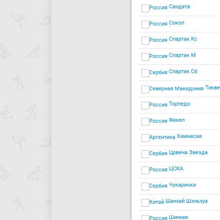
Сандата
Сокол
Спартак Кс
Спартак М
Спартак Сб
Тикве
Торпедо
Факел
Химнасия
Црвена Звезда
ЦСКА
Чукарички
Шанхай Шэньхуа
Шинник