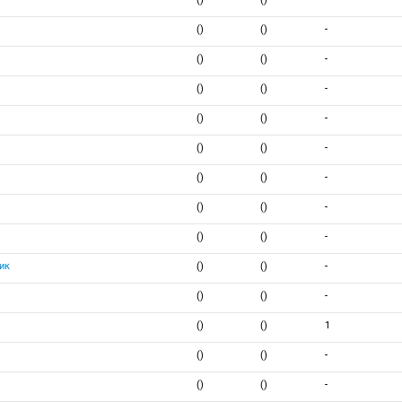
()
()
-
()
()
-
()
()
-
()
()
-
()
()
-
()
()
-
()
()
-
()
()
-
ик
()
()
-
()
()
-
()
()
1
()
()
-
()
()
-