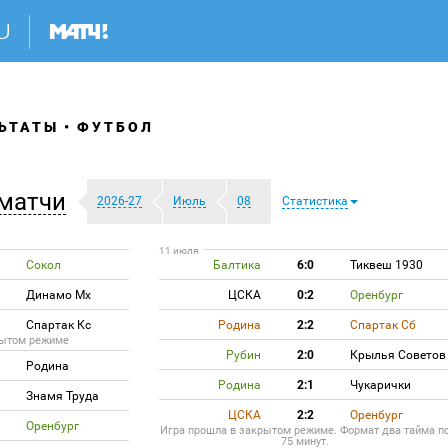
ЬТАТЫ
ФУТБОЛ
матчи
2026-27
Июль
08
Статистика
11 июля
Сокол
Балтика
6:0
Тиквеш 1930
Динамо Мх
ЦСКА
0:2
Оренбург
Спартак Кс
Родина
2:2
Спартак Сб
рытом режиме
Рубин
2:0
Крылья Советов
Родина
Родина
2:1
Чукарички
Знамя Труда
ЦСКА
2:2
Оренбург
Оренбург
Игра прошла в закрытом режиме. Формат два тайма п
75 минут.