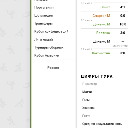
08 июля
Зенит
4:1
Португалия
Шотландия
Спартак М
0:0
10 июля
Трансферы
Динамо М
10:0
Кубок конфедераций
Балтика
3:0
Лига наций
Динамо М
—
матч отме
Турниры сборных
11 июля
Локомотив
3:0
Кубок Америки
Россия
ЦИФРЫ ТУРА
Параметр
Матчи
Голы
Хозяева
Гости
Средняя результативность