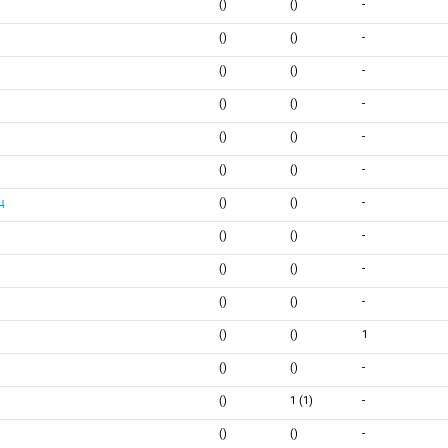
()
()
-
()
()
-
()
()
-
()
()
-
()
()
-
()
()
-
ц
()
()
-
()
()
-
()
()
-
()
()
-
()
()
1
()
()
-
()
1 (1)
-
()
()
-