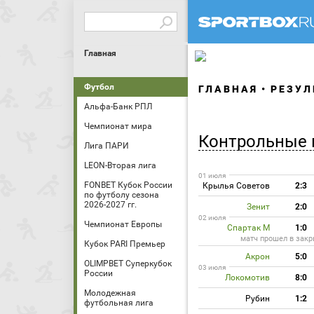
Главная
Футбол
ГЛАВНАЯ
РЕЗУЛ
Альфа-Банк РПЛ
Чемпионат мира
Контрольные 
Лига ПАРИ
LEON-Вторая лига
01 июля
FONBET Кубок России
Крылья Советов
2:3
по футболу сезона
2026-2027 гг.
Зенит
2:0
02 июля
Чемпионат Европы
Спартак М
1:0
матч прошел в зак
Кубок PARI Премьер
Акрон
5:0
OLIMPBET Суперкубок
03 июля
России
Локомотив
8:0
Молодежная
Рубин
1:2
футбольная лига