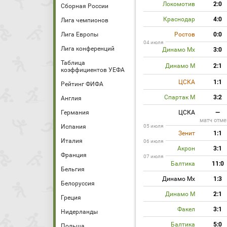
Локомотив
2:0
Сборная России
Краснодар
4:0
Лига чемпионов
Лига Европы
Ростов
0:0
04 июля
Лига конференций
Динамо Мх
3:0
Таблица
Динамо М
2:1
коэффициентов УЕФА
ЦСКА
1:1
Рейтинг ФИФА
Спартак М
3:2
Англия
Германия
ЦСКА
—
матч отме
Испания
05 июля
Зенит
1:1
Италия
06 июля
Акрон
3:1
Франция
07 июля
Балтика
11:0
Бельгия
Динамо Мх
1:3
Белоруссия
Динамо М
2:1
Греция
Факел
3:1
Нидерланды
Балтика
5:0
Польша