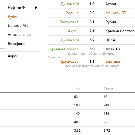
Динамо М
1:0
Акрон
Нефтчи Ф
Родина
3:3
Маккаби ПТ
Рубин
Локомотив
3:1
Рубин
Динамо М-2
Акрон
2:1
Крылья Советов
Антальяспор
Динамо М
5:2
ЦСКА
Ботафого
нён
Крылья Советов
6:0
Матч ТВ
формат два тайма по 30 минут
Акрон
19 июля
Краснодар
1:1
Балтика
формат четыре тайма по 35 минут
Тур
Сезон
52
67
188
249
140
189
48
60
3.62
3.72