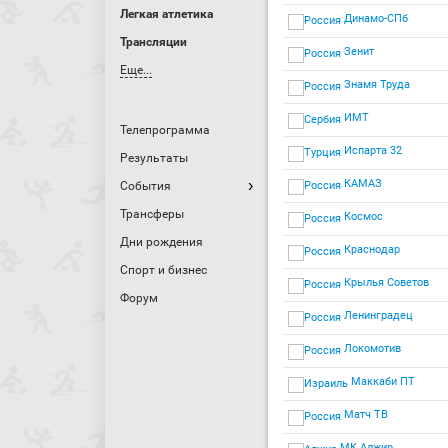
Легкая атлетика
Динамо-СПб
Трансляции
Зенит
Еще...
Знамя Труда
ИМТ
Телепрограмма
Испарта 32
Результаты
КАМАЗ
События
Трансферы
Космос
Дни рождения
Краснодар
Спорт и бизнес
Крылья Советов
Форум
Ленинградец
Локомотив
Маккаби ПТ
Матч ТВ
МК Алжир