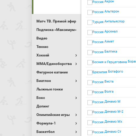
Акрон
Альтерон
Матч ТВ. Прямой эфир
Антальяспор
Подписка «Максимум»
Арсенал
Видео
Ахмат
Теннис
Балтика
Хоккей
Бора
MMA/Единоборства
Ботафого
Фигурное катание
Биатлон
Виста
Лыжные гонки
Волга
Бокс
Динамо М
Допинг
Динамо М-2
Олимпийские игры
Динамо Мх
Формула-1
Баскетбол
Динамо Ст