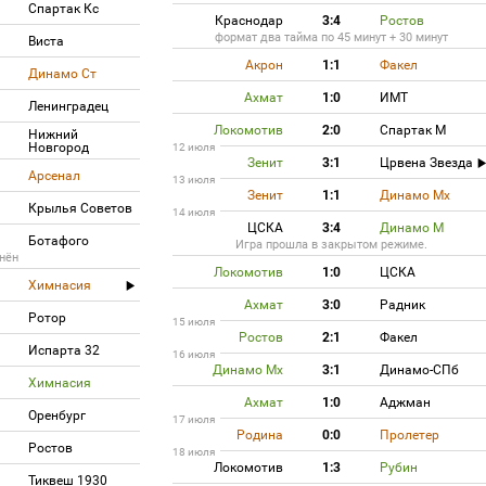
Спартак Кс
Краснодар
3:4
Ростов
формат два тайма по 45 минут + 30 минут
Виста
Акрон
1:1
Факел
Динамо Ст
Ахмат
1:0
ИМТ
Ленинградец
Локомотив
2:0
Спартак М
Нижний
Новгород
12 июля
Зенит
3:1
Црвена Звезда
Арсенал
13 июля
Зенит
1:1
Динамо Мх
Крылья Советов
14 июля
ЦСКА
3:4
Динамо М
Ботафого
Игра прошла в закрытом режиме.
нён
Локомотив
1:0
ЦСКА
Химнасия
Ахмат
3:0
Радник
Ротор
15 июля
Ростов
2:1
Факел
Испарта 32
16 июля
Динамо Мх
3:1
Динамо-СПб
Химнасия
Ахмат
1:0
Аджман
Оренбург
17 июля
Родина
0:0
Пролетер
Ростов
18 июля
Локомотив
1:3
Рубин
Тиквеш 1930