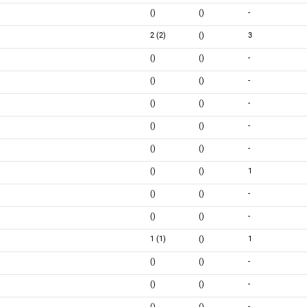
()
()
-
2 (2)
()
3
()
()
-
()
()
-
()
()
-
()
()
-
()
()
-
()
()
1
()
()
-
()
()
-
1 (1)
()
1
()
()
-
()
()
-
()
()
-