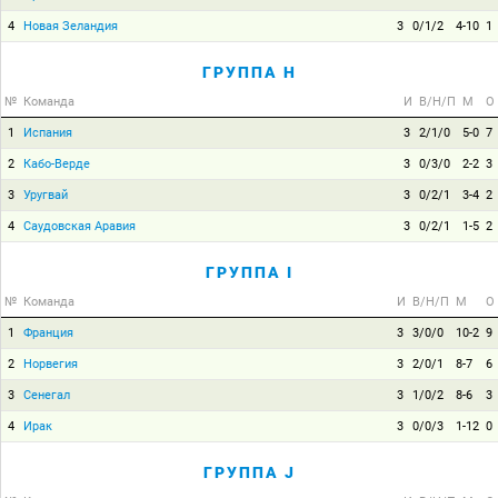
4
Новая Зеландия
3
0/1/2
4-10
1
ГРУППА H
№
Команда
И
В/Н/П
М
О
1
Испания
3
2/1/0
5-0
7
2
Кабо-Верде
3
0/3/0
2-2
3
3
Уругвай
3
0/2/1
3-4
2
4
Саудовская Аравия
3
0/2/1
1-5
2
ГРУППА I
№
Команда
И
В/Н/П
М
О
1
Франция
3
3/0/0
10-2
9
2
Норвегия
3
2/0/1
8-7
6
3
Сенегал
3
1/0/2
8-6
3
4
Ирак
3
0/0/3
1-12
0
ГРУППА J