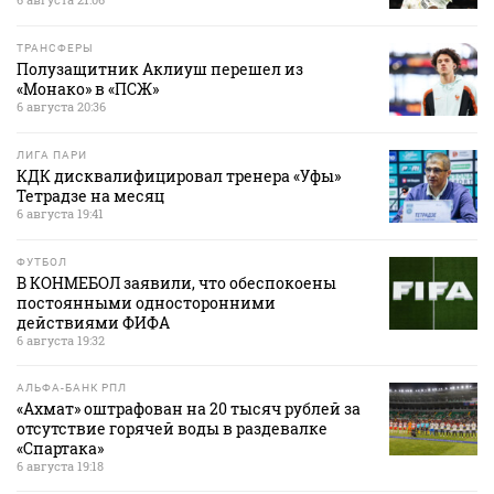
ТРАНСФЕРЫ
Полузащитник Аклиуш перешел из
«Монако» в «ПСЖ»
6 августа 20:36
ЛИГА ПАРИ
КДК дисквалифицировал тренера «Уфы»
Тетрадзе на месяц
6 августа 19:41
ФУТБОЛ
В КОНМЕБОЛ заявили, что обеспокоены
постоянными односторонними
действиями ФИФА
6 августа 19:32
АЛЬФА-БАНК РПЛ
«Ахмат» оштрафован на 20 тысяч рублей за
отсутствие горячей воды в раздевалке
«Спартака»
6 августа 19:18