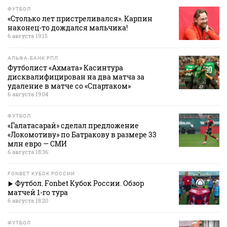
ФУТБОЛ
«Столько лет пристреливался». Карпин
наконец-то дождался мальчика!
6 августа 19:15
АЛЬФА-БАНК РПЛ
Футболист «Ахмата» Касинтура
дисквалифицирован на два матча за
удаление в матче со «Спартаком»
6 августа 19:04
ФУТБОЛ
«Галатасарай» сделал предложение
«Локомотиву» по Батракову в размере 33
млн евро — СМИ
6 августа 18:36
FONBET КУБОК РОССИИ
Футбол. Fonbet Кубок России. Обзор
матчей 1-го тура
6 августа 18:20
ФУТБОЛ