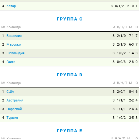
4
Катар
3
0/1/2
2-10
1
ГРУППА C
№
Команда
И
В/Н/П
М
О
1
Бразилия
3
2/1/0
7-1
7
2
Марокко
3
2/1/0
6-3
7
3
Шотландия
3
1/0/2
1-4
3
4
Гаити
3
0/0/3
2-8
0
ГРУППА D
№
Команда
И
В/Н/П
М
О
1
США
3
2/0/1
8-4
6
2
Австралия
3
1/1/1
2-2
4
3
Парагвай
3
1/1/1
2-4
4
4
Турция
3
1/0/2
3-5
3
ГРУППА E
№
Команда
И
В/Н/П
М
О