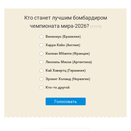
Кто станет лучшим бомбардиром
чемпионата мира-2026?
11111
Винисиус (Бразилия)
Харри Кейн (Англия)
Килиан Мбаппе (Франция)
Лионель Месси (Аргентина)
Кай Хавертц (Германия)
Эрлинг Холанд (Норвегия)
Кто-то другой
Голосовать