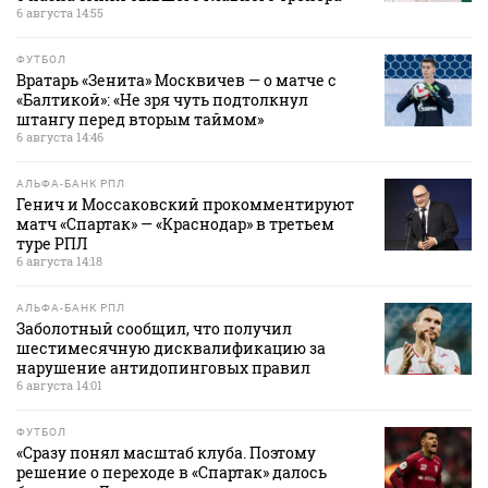
6 августа 14:55
ФУТБОЛ
Вратарь «Зенита» Москвичев — о матче с
«Балтикой»: «Не зря чуть подтолкнул
штангу перед вторым таймом»
6 августа 14:46
АЛЬФА-БАНК РПЛ
Генич и Моссаковский прокомментируют
матч «Спартак» — «Краснодар» в третьем
туре РПЛ
6 августа 14:18
АЛЬФА-БАНК РПЛ
Заболотный сообщил, что получил
шестимесячную дисквалификацию за
нарушение антидопинговых правил
6 августа 14:01
ФУТБОЛ
«Сразу понял масштаб клуба. Поэтому
решение о переходе в «Спартак» далось