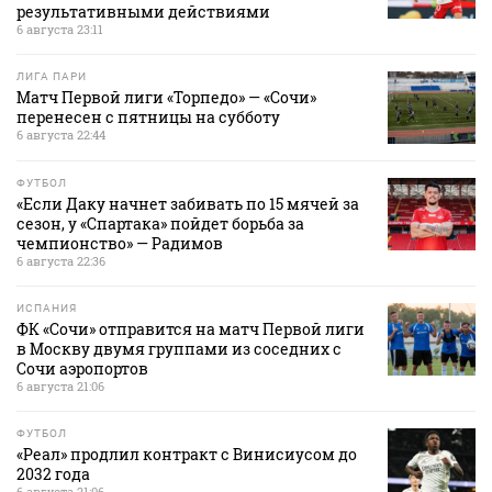
результативными действиями
6 августа 23:11
ЛИГА ПАРИ
Матч Первой лиги «Торпедо» — «Сочи»
перенесен с пятницы на субботу
6 августа 22:44
ФУТБОЛ
«Если Даку начнет забивать по 15 мячей за
сезон, у «Спартака» пойдет борьба за
чемпионство» — Радимов
6 августа 22:36
ИСПАНИЯ
ФК «Сочи» отправится на матч Первой лиги
в Москву двумя группами из соседних с
Сочи аэропортов
6 августа 21:06
ФУТБОЛ
«Реал» продлил контракт с Винисиусом до
2032 года
6 августа 21:06