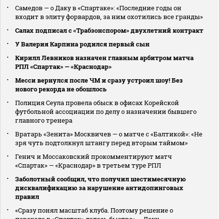
Самедов — о Даку в «Спартаке»: «Последние годы он
входит в элиту форвардов, за ним охотились все гранды»
Салах подписал с «Трабзонспором» двухлетний контракт
У Валерия Карпина родился первый сын
Кирилл Левников назначен главным арбитром матча
РПЛ «Спартак» — «Краснодар»
Месси вернулся после ЧМ и сразу устроил шоу! Без
нового рекорда не обошлось
Полиция Сеула провела обыск в офисах Корейской
футбольной ассоциации по делу о назначении бывшего
главного тренера
Вратарь «Зенита» Москвичев — о матче с «Балтикой»: «Не
зря чуть подтолкнул штангу перед вторым таймом»
Генич и Моссаковский прокомментируют матч
«Спартак» — «Краснодар» в третьем туре РПЛ
Заболотный сообщил, что получил шестимесячную
дисквалификацию за нарушение антидопинговых
правил
«Сразу понял масштаб клуба. Поэтому решение о
переходе в «Спартак» далось быстро» — Даку