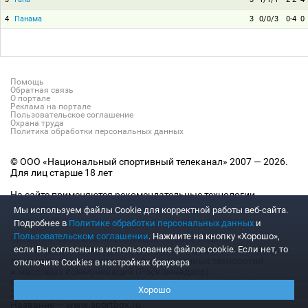
4
Панама
3
0/0/3
0-4
0
Помощь
Обратная связь
О портале
Реклама на портале
Пользовательское соглашение
Охрана труда
Политика обработки персональных данных
© ООО «Национальный спортивный телеканал» 2007 — 2026.
Для лиц старше 18 лет
На сайте применяются рекомендательные технологии.
Подробнее в
Правилах применения рекомендательных
Мы используем файлы Сookie для корректной работы веб-сайта.
технологий
Подробнее в
Политике обработки персональных данных
и
Пользовательском соглашении
. Нажмите на кнопку «Хорошо»,
Средство массовой информации сетевое издание
«www.sportbox.ru» зарегистрировано Федеральной службой
если Вы согласны на использование файлов cookie. Если нет, то
по надзору в сфере связи, информационных технологий
отключите Cookies в настройках браузера
и массовых коммуникаций (Роскомнадзор).
Свидетельство о регистрации средства массовой информации
Хорошо
Эл № ФС77-72613 от 04.04.2018
Название — www.sportbox.ru