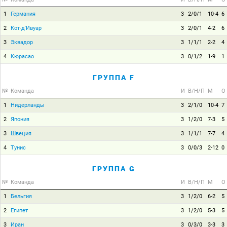
1
Германия
3
2/0/1
10-4
6
2
Кот-д'Ивуар
3
2/0/1
4-2
6
3
Эквадор
3
1/1/1
2-2
4
4
Кюрасао
3
0/1/2
1-9
1
ГРУППА F
№
Команда
И
В/Н/П
М
О
1
Нидерланды
3
2/1/0
10-4
7
2
Япония
3
1/2/0
7-3
5
3
Швеция
3
1/1/1
7-7
4
4
Тунис
3
0/0/3
2-12
0
ГРУППА G
№
Команда
И
В/Н/П
М
О
1
Бельгия
3
1/2/0
6-2
5
2
Египет
3
1/2/0
5-3
5
3
Иран
3
0/3/0
3-3
3