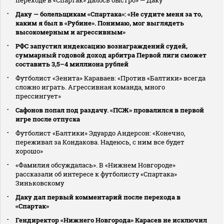
Даку — болельщикам «Спартака»: «Не судите меня за то,
каким я был в «Рубине». Понимаю, мог выглядеть
высокомерным и агрессивным»
РФС запустил индексацию вознаграждений судей,
суммарный годовой доход арбитра Первой лиги сможет
составить 3,5–4 миллиона рублей
Футболист «Зенита» Караваев: «Против «Балтики» всегда
сложно играть. Агрессивная команда, много
прессингует»
Сафонов попал под раздачу. «ПСЖ» провалился в первой
игре после отпуска
Футболист «Балтики» Эдуардо Андерсон: «Конечно,
переживал за Кондакова. Надеюсь, с ним все будет
хорошо»
«Фамилия обсуждалась». В «Нижнем Новгороде»
рассказали об интересе к футболисту «Спартака»
Зиньковскому
Даку дал первый комментарий после перехода в
«Спартак»
Гендиректор «Нижнего Новгорода» Карасев не исключил