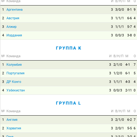
№
Команда
И
В/Н/П
М
О
1
Аргентина
3
3/0/0
8-1
9
2
Австрия
3
1/1/1
6-6
4
3
Алжир
3
1/1/1
5-7
4
4
Иордания
3
0/0/3
3-8
0
ГРУППА K
№
Команда
И
В/Н/П
М
О
1
Колумбия
3
2/1/0
4-1
7
2
Португалия
3
1/2/0
6-1
5
3
ДР Конго
3
1/1/1
4-3
4
4
Узбекистан
3
0/0/3
2-11
0
ГРУППА L
№
Команда
И
В/Н/П
М
О
1
Англия
3
2/1/0
6-2
7
2
Хорватия
3
2/0/1
5-5
6
3
Гана
3
1/1/1
2-2
4