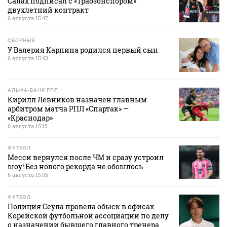
Салах подписал с «Трабзонспором»
двухлетний контракт
6 августа 15:47
СБОРНЫЕ
У Валерия Карпина родился первый сын
6 августа 15:43
АЛЬФА-БАНК РПЛ
Кирилл Левников назначен главным
арбитром матча РПЛ «Спартак» —
«Краснодар»
6 августа 15:15
ФУТБОЛ
Месси вернулся после ЧМ и сразу устроил
шоу! Без нового рекорда не обошлось
6 августа 15:05
ФУТБОЛ
Полиция Сеула провела обыск в офисах
Корейской футбольной ассоциации по делу
о назначении бывшего главного тренера