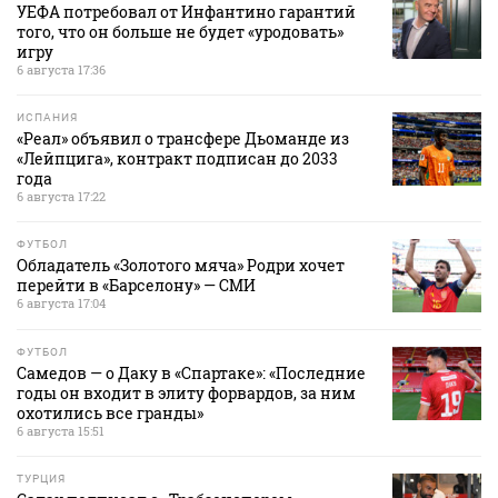
УЕФА потребовал от Инфантино гарантий
того, что он больше не будет «уродовать»
игру
6 августа 17:36
ИСПАНИЯ
«Реал» объявил о трансфере Дьоманде из
«Лейпцига», контракт подписан до 2033
года
6 августа 17:22
ФУТБОЛ
Обладатель «Золотого мяча» Родри хочет
перейти в «Барселону» — СМИ
6 августа 17:04
ФУТБОЛ
Самедов — о Даку в «Спартаке»: «Последние
годы он входит в элиту форвардов, за ним
охотились все гранды»
6 августа 15:51
ТУРЦИЯ