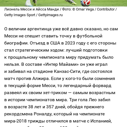
Лионель Месси и Айсса Манди / Фото: © Omar Vega / Contributor /
Getty Images Sport / Gettyimages.ru
О величии аргентинца уже всё давно сказано, но сам
Месси не спешит ставить точку в футбольной
биографии. Отъезд в США в 2023 году с его стороны
стал стратегическим ходом: лучшей подготовки
к прощальному чемпионата миру придумать было
нельзя. В составе «Интер Майами» он уже играл
и забивал на стадионе Канзас-Сити, где состоялся
матч против Алжира. Если у кого-то были сомнения
в текущей форме Месси, то легендарный форвард
развеял их своим хет-триком — самым возрастным
в истории чемпионатов мира. Три гола Лео забил
в возрасте 38 лет и 357 дней, обойдя прежнего
рекордсмена Роналду, который на чемпионате
мира-2018 трижды отличился в матче с Испанией,