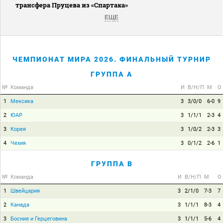
трансфера Пруцева из «Спартака»
ЕЩЕ
ЧЕМПИОНАТ МИРА 2026. ФИНАЛЬНЫЙ ТУРНИР
ГРУППА A
№
Команда
И
В/Н/П
М
О
1
Мексика
3
3/0/0
6-0
9
2
ЮАР
3
1/1/1
2-3
4
3
Корея
3
1/0/2
2-3
3
4
Чехия
3
0/1/2
2-6
1
ГРУППА B
№
Команда
И
В/Н/П
М
О
1
Швейцария
3
2/1/0
7-3
7
2
Канада
3
1/1/1
8-3
4
3
Босния и Герцеговина
3
1/1/1
5-6
4