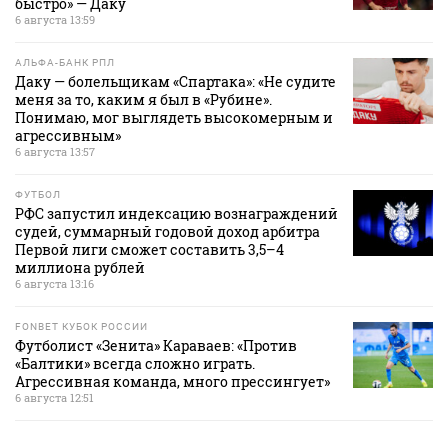
быстро» — Даку
6 августа 13:59
АЛЬФА-БАНК РПЛ
Даку — болельщикам «Спартака»: «Не судите
меня за то, каким я был в «Рубине».
Понимаю, мог выглядеть высокомерным и
агрессивным»
6 августа 13:57
ФУТБОЛ
РФС запустил индексацию вознаграждений
судей, суммарный годовой доход арбитра
Первой лиги сможет составить 3,5–4
миллиона рублей
6 августа 13:16
FONBET КУБОК РОССИИ
Футболист «Зенита» Караваев: «Против
«Балтики» всегда сложно играть.
Агрессивная команда, много прессингует»
6 августа 12:51