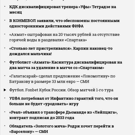
КДК дисквалифицировал тренера «Уфы» Тетрадзе на
месяц
В КОНМЕБОЛ заявили, что обеспокоены постоянными
односторонними действиями ФИФА
«Ахмат» оштрафован на 20 тысяч рублей за отсутствие
горячей воды в раздевалке «Спартака»
«Столько лет пристреливался». Карпин наконец-то
дождался мальчика!
Футболист «Ахмата» Касинтура дисквалифицирован на
два матча за удаление в матче со «Спартаком»
«Галатасарай» сделал предложение «Локомотиву» по
Батракову в размере 33 млн евро — СМИ
Футбол. Fonbet Кубок России. Обзор матчей 1-го тура
УЕФА потребовал от Инфантино гарантий того, что он
больше не будет «уродовать» игру
«Реал» объявил о трансфере Дьоманде из «Лейпцига»,
контракт подписан до 2033 года
Обладатель «Золотого мяча» Родри хочет перейти в
«Барселону» — СМИ