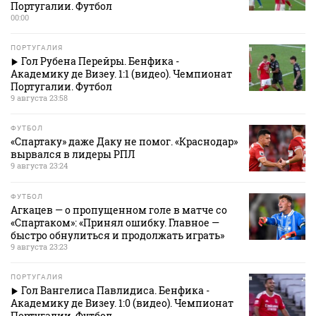
Португалии. Футбол
00:00
ПОРТУГАЛИЯ
Гол Рубена Перейры. Бенфика -
Академику де Визеу. 1:1 (видео). Чемпионат
Португалии. Футбол
9 августа 23:58
ФУТБОЛ
«Спартаку» даже Даку не помог. «Краснодар»
вырвался в лидеры РПЛ
9 августа 23:24
ФУТБОЛ
Агкацев — о пропущенном голе в матче со
«Спартаком»: «Принял ошибку. Главное —
быстро обнулиться и продолжать играть»
9 августа 23:23
ПОРТУГАЛИЯ
Гол Вангелиса Павлидиса. Бенфика -
Академику де Визеу. 1:0 (видео). Чемпионат
Португалии. Футбол