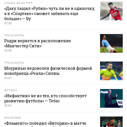
АЛЬФА-БАНК РПЛ
«Даку тащил «Рубин» чуть ли не в одиночку,
а в «Спартаке» сможет забивать еще
больше» — Ву
07:48
ТРАНСФЕРЫ
Родри вернется в расположение
«Манчестер Сити»
06:49
ТРАНСФЕРЫ
Моуринью недоволен физической формой
новобранца «Реала» Силвы
06:07
ФУТБОЛ
«Инфантино не из тех, кто способствует
развитию футбола» — Тебас
05:56
БРАЗИЛИЯ
«Фламенго» победил «Виторию» в матче