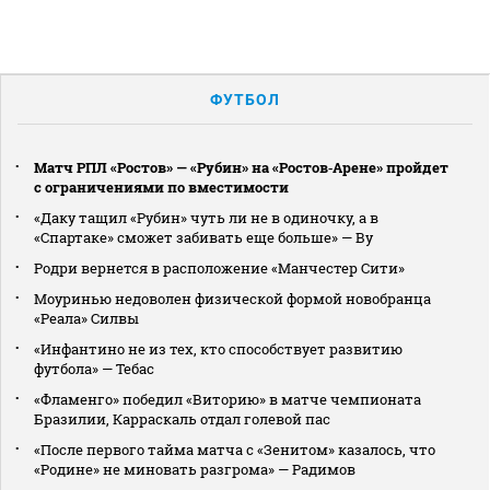
ФУТБОЛ
Матч РПЛ «Ростов» — «Рубин» на «Ростов‑Арене» пройдет
с ограничениями по вместимости
«Даку тащил «Рубин» чуть ли не в одиночку, а в
«Спартаке» сможет забивать еще больше» — Ву
Родри вернется в расположение «Манчестер Сити»
Моуринью недоволен физической формой новобранца
«Реала» Силвы
«Инфантино не из тех, кто способствует развитию
футбола» — Тебас
«Фламенго» победил «Виторию» в матче чемпионата
Бразилии, Карраскаль отдал голевой пас
«После первого тайма матча с «Зенитом» казалось, что
«Родине» не миновать разгрома» — Радимов