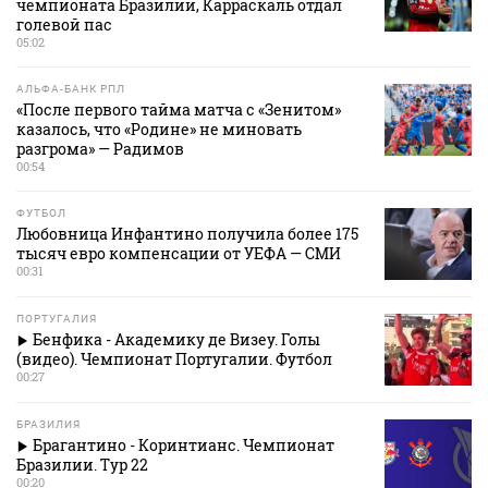
чемпионата Бразилии, Карраскаль отдал
голевой пас
05:02
АЛЬФА-БАНК РПЛ
«После первого тайма матча с «Зенитом»
казалось, что «Родине» не миновать
разгрома» — Радимов
00:54
ФУТБОЛ
Любовница Инфантино получила более 175
тысяч евро компенсации от УЕФА — СМИ
00:31
ПОРТУГАЛИЯ
Бенфика - Академику де Визеу. Голы
(видео). Чемпионат Португалии. Футбол
00:27
БРАЗИЛИЯ
Брагантино - Коринтианс. Чемпионат
Бразилии. Тур 22
00:20