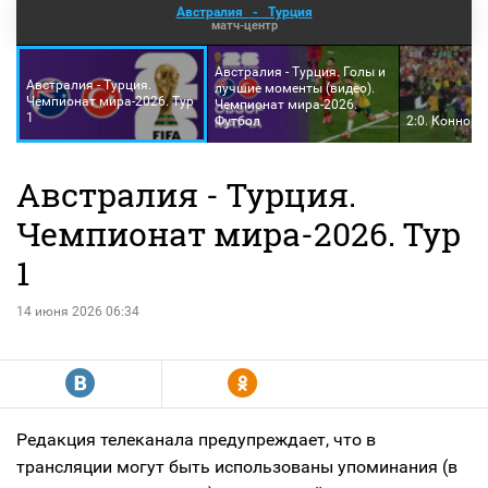
Австралия
-
Турция
матч-центр
Австралия - Турция. Голы и
Австралия - Турция.
лучшие моменты (видео).
Чемпионат мира-2026. Тур
Чемпионат мира-2026.
1
Футбол
2:0. Коннор
Австралия - Турция.
Чемпионат мира-2026. Тур
1
14 июня 2026 06:34
R
Y
Редакция телеканала предупреждает, что в
трансляции могут быть использованы упоминания (в