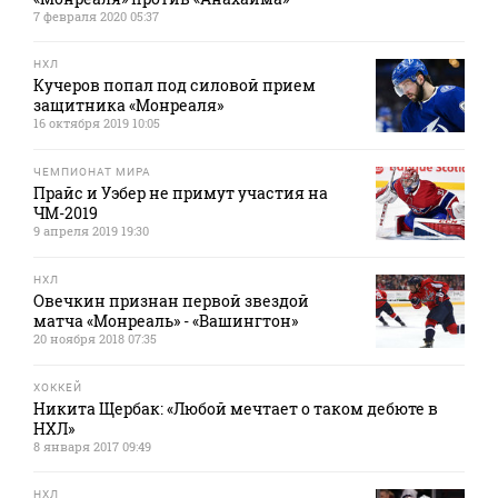
7 февраля 2020 05:37
НХЛ
Кучеров попал под силовой прием
защитника «Монреаля»
16 октября 2019 10:05
ЧЕМПИОНАТ МИРА
Прайс и Уэбер не примут участия на
ЧМ-2019
9 апреля 2019 19:30
НХЛ
Овечкин признан первой звездой
матча «Монреаль» - «Вашингтон»
20 ноября 2018 07:35
ХОККЕЙ
Никита Щербак: «Любой мечтает о таком дебюте в
НХЛ»
8 января 2017 09:49
НХЛ