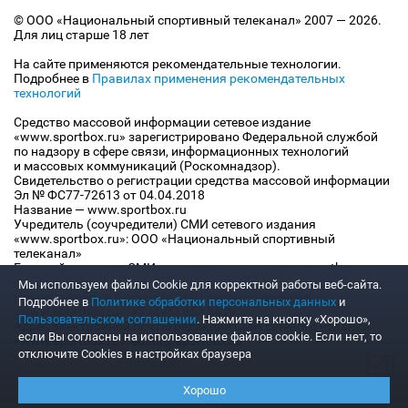
© ООО «Национальный спортивный телеканал» 2007 — 2026.
Для лиц старше 18 лет
На сайте применяются рекомендательные технологии.
Подробнее в
Правилах применения рекомендательных
технологий
Средство массовой информации сетевое издание
«www.sportbox.ru» зарегистрировано Федеральной службой
по надзору в сфере связи, информационных технологий
и массовых коммуникаций (Роскомнадзор).
Свидетельство о регистрации средства массовой информации
Эл № ФС77-72613 от 04.04.2018
Название — www.sportbox.ru
Учредитель (соучредители) СМИ сетевого издания
«www.sportbox.ru»: ООО «Национальный спортивный
телеканал»
Главный редактор СМИ сетевого издания «www.sportbox.ru»:
Конов В.А.
Мы используем файлы Сookie для корректной работы веб-сайта.
Номер телефона редакции СМИ сетевого издания
Подробнее в
Политике обработки персональных данных
и
«www.sportbox.ru»: +7 (495) 653 8419
Пользовательском соглашении
. Нажмите на кнопку «Хорошо»,
Адрес электронной почты редакции СМИ сетевого издания
если Вы согласны на использование файлов cookie. Если нет, то
«www.sportbox.ru»: editor@sportbox.ru
отключите Cookies в настройках браузера
Хорошо