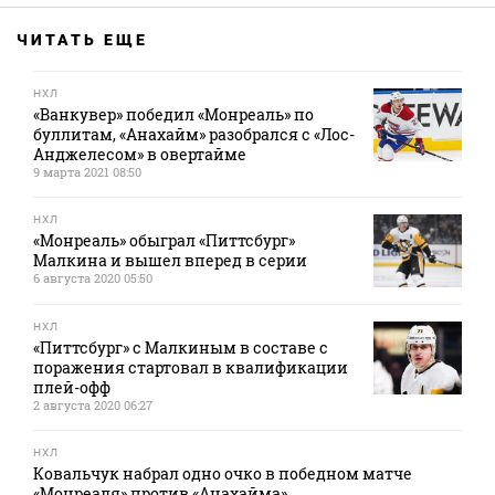
ЧИТАТЬ ЕЩЕ
НХЛ
«Ванкувер» победил «Монреаль» по
буллитам, «Анахайм» разобрался с «Лос-
Анджелесом» в овертайме
9 марта 2021 08:50
НХЛ
«Монреаль» обыграл «Питтсбург»
Малкина и вышел вперед в серии
6 августа 2020 05:50
НХЛ
«Питтсбург» с Малкиным в составе с
поражения стартовал в квалификации
плей-офф
2 августа 2020 06:27
НХЛ
Ковальчук набрал одно очко в победном матче
«Монреаля» против «Анахайма»