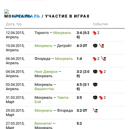
МОНРЕАЛЬ
/ УЧАСТИЕ В ИГРАХ
Дата, тур
События
12.04.2015,
Торонто
—
Монреаль
3:4 (0:2
2
Апрель
б)
10.04.2015,
Монреаль
—
Детройт
4:3 ОТ
Апрель
06.04.2015,
Флорида
—
Монреаль
1:4
2
Апрель
04.04.2015,
Нью-Джерси
—
3:2 (2:0
2
Апрель
Монреаль
б)
03.04.2015,
Монреаль
—
4:5 (0:1
Апрель
Вашингтон
б)
31.03.2015,
Монреаль
—
Тампа-
3:5
2
Март
Бэй
29.03.2015,
Монреаль
—
Флорида
3:2 ОТ
Март
27.03.2015,
Виннипег
—
5:2
Март
Монреаль