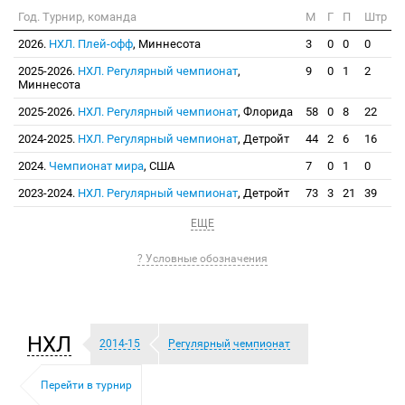
Год. Турнир, команда
М
Г
П
Штр
2026.
НХЛ. Плей-офф
, Миннесота
3
0
0
0
2025-2026.
НХЛ. Регулярный чемпионат
,
9
0
1
2
Миннесота
2025-2026.
НХЛ. Регулярный чемпионат
, Флорида
58
0
8
22
2024-2025.
НХЛ. Регулярный чемпионат
, Детройт
44
2
6
16
2024.
Чемпионат мира
, США
7
0
1
0
2023-2024.
НХЛ. Регулярный чемпионат
, Детройт
73
3
21
39
ЕЩЕ
? Условные обозначения
НХЛ
2014-15
Регулярный чемпионат
Перейти в турнир