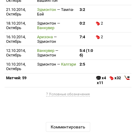
Октябрь
Вашингтон
21.10.2014,
Эдмонтон
—
Тампа-
3:2
Октябрь
Бэй
18.10.2014,
Эдмонтон
—
0:2
2
Октябрь
Ванкувер
16.10.2014,
Аризона
—
7:4
2
Октябрь
Эдмонтон
12.10.2014,
Ванкувер
—
5:4 (1:0
Октябрь
Эдмонтон
б)
10.10.2014,
Эдмонтон
—
Калгари
2:5
Октябрь
Матчей: 59
x4
x32
x11
? Условные обозначения
Комментировать