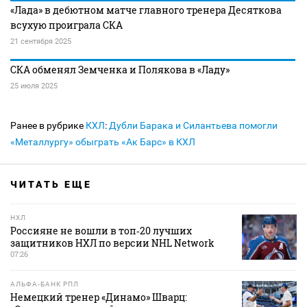
«Лада» в дебютном матче главного тренера Десяткова
всухую проиграла СКА
21 сентября 2025
СКА обменял Земченка и Полякова в «Ладу»
25 июля 2025
Ранее в рубрике
КХЛ
:
Дубли Барака и Силантьева помогли
«Металлургу» обыграть «Ак Барс» в КХЛ
ЧИТАТЬ ЕЩЕ
НХЛ
Россияне не вошли в топ‑20 лучших
защитников НХЛ по версии NHL Network
07:26
АЛЬФА-БАНК РПЛ
Немецкий тренер «Динамо» Шварц: