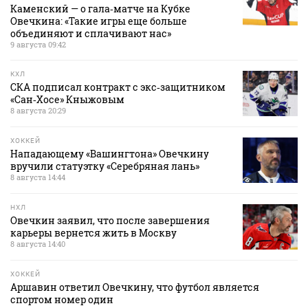
Каменский — о гала‑матче на Кубке
Овечкина: «Такие игры еще больше
объединяют и сплачивают нас»
9 августа 09:42
КХЛ
СКА подписал контракт с экс‑защитником
«Сан‑Хосе» Кныжовым
8 августа 20:29
ХОККЕЙ
Нападающему «Вашингтона» Овечкину
вручили статуэтку «Серебряная лань»
8 августа 14:44
НХЛ
Овечкин заявил, что после завершения
карьеры вернется жить в Москву
8 августа 14:40
ХОККЕЙ
Аршавин ответил Овечкину, что футбол является
спортом номер один