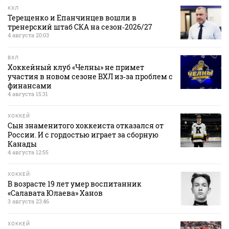
КХЛ
Терещенко и Епанчинцев вошли в
тренерский штаб СКА на сезон‑2026/27
4 августа 20:03
ВХЛ
Хоккейный клуб «Челны» не примет
участия в новом сезоне ВХЛ из‑за проблем с
финансами
4 августа 15:31
ХОККЕЙ
Сын знаменитого хоккеиста отказался от
России. И с гордостью играет за сборную
Канады
4 августа 12:55
ХОККЕЙ
В возрасте 19 лет умер воспитанник
«Салавата Юлаева» Ханов
3 августа 23:46
ХОККЕЙ