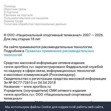
Помощь
Обратная связь
О портале
Реклама на портале
Пользовательское соглашение
Охрана труда
Политика обработки персональных данных
© ООО «Национальный спортивный телеканал» 2007 — 2026.
Для лиц старше 18 лет
На сайте применяются рекомендательные технологии.
Подробнее в
Правилах применения рекомендательных
технологий
Средство массовой информации сетевое издание
«www.sportbox.ru» зарегистрировано Федеральной службой
по надзору в сфере связи, информационных технологий
и массовых коммуникаций (Роскомнадзор).
Свидетельство о регистрации средства массовой информации
Эл № ФС77-72613 от 04.04.2018
Название — www.sportbox.ru
Учредитель (соучредители) СМИ сетевого издания
«www.sportbox.ru»: ООО «Национальный спортивный
телеканал»
Главный редактор СМИ сетевого издания «www.sportbox.ru»:
Конов В.А.
Мы используем файлы Сookie для корректной работы веб-сайта.
Номер телефона редакции СМИ сетевого издания