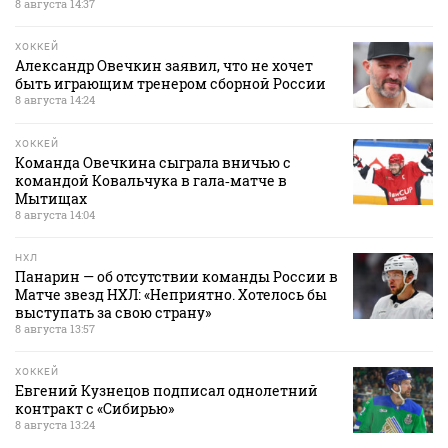
8 августа 14:37
ХОККЕЙ
Александр Овечкин заявил, что не хочет
быть играющим тренером сборной России
8 августа 14:24
ХОККЕЙ
Команда Овечкина сыграла вничью с
командой Ковальчука в гала‑матче в
Мытищах
8 августа 14:04
НХЛ
Панарин — об отсутствии команды России в
Матче звезд НХЛ: «Неприятно. Хотелось бы
выступать за свою страну»
8 августа 13:57
ХОККЕЙ
Евгений Кузнецов подписал однолетний
контракт с «Сибирью»
8 августа 13:24