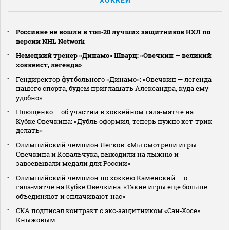
Россияне не вошли в топ‑20 лучших защитников НХЛ по
версии NHL Network
Немецкий тренер «Динамо» Шварц: «Овечкин — великий
хоккеист, легенда»
Гендиректор футбольного «Динамо»: «Овечкин — легенда
нашего спорта, будем приглашать Александра, куда ему
удобно»
Плющенко — об участии в хоккейном гала‑матче на
Кубке Овечкина: «Дубль оформил, теперь нужно хет‑трик
делать»
Олимпийский чемпион Легков: «Мы смотрели игры
Овечкина и Ковальчука, выходили на лыжню и
завоевывали медали для России»
Олимпийский чемпион по хоккею Каменский — о
гала‑матче на Кубке Овечкина: «Такие игры еще больше
объединяют и сплачивают нас»
СКА подписал контракт с экс‑защитником «Сан‑Хосе»
Кныжовым