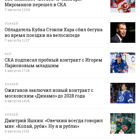
Мироманов перешел в СКА
7 августа 12:54
ХОККЕЙ
Обладатель Кубка Стэнли Хара сбил бегуна
во время поездки на велосипеде
7 августа 11:27
КХЛ
СКА подписал пробный контракт с Игорем
Ларионовым‑младшим
6 августа 17:26
ХОККЕЙ
Ожиганов заключил новый контракт с
московским «Динамо» до 2028 года
6 августа 14:26
ХОККЕЙ
Дмитрий Яшкин: «Овечкин всегда говорил
мне: «Копай, руби». Ну я и рублю»
6 августа 13:51