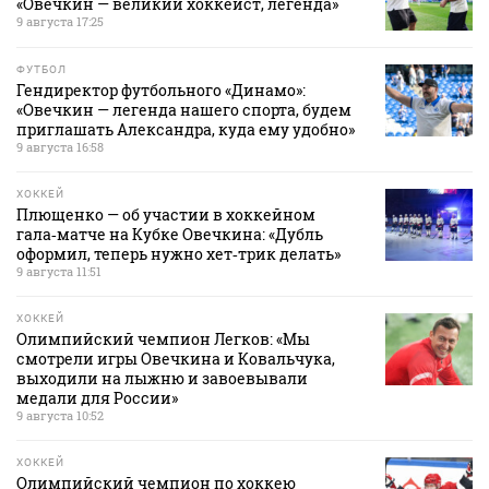
«Овечкин — великий хоккеист, легенда»
9 августа 17:25
ФУТБОЛ
Гендиректор футбольного «Динамо»:
«Овечкин — легенда нашего спорта, будем
приглашать Александра, куда ему удобно»
9 августа 16:58
ХОККЕЙ
Плющенко — об участии в хоккейном
гала‑матче на Кубке Овечкина: «Дубль
оформил, теперь нужно хет‑трик делать»
9 августа 11:51
ХОККЕЙ
Олимпийский чемпион Легков: «Мы
смотрели игры Овечкина и Ковальчука,
выходили на лыжню и завоевывали
медали для России»
9 августа 10:52
ХОККЕЙ
Олимпийский чемпион по хоккею