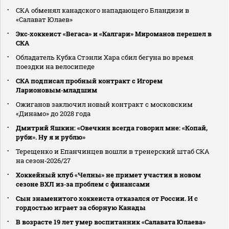
СКА обменял канадского нападающего Бландизи в
«Салават Юлаев»
Экс‑хоккеист «Вегаса» и «Калгари» Мироманов перешел в
СКА
Обладатель Кубка Стэнли Хара сбил бегуна во время
поездки на велосипеде
СКА подписал пробный контракт с Игорем
Ларионовым‑младшим
Ожиганов заключил новый контракт с московским
«Динамо» до 2028 года
Дмитрий Яшкин: «Овечкин всегда говорил мне: «Копай,
руби». Ну я и рублю»
Терещенко и Епанчинцев вошли в тренерский штаб СКА
на сезон‑2026/27
Хоккейный клуб «Челны» не примет участия в новом
сезоне ВХЛ из‑за проблем с финансами
Сын знаменитого хоккеиста отказался от России. И с
гордостью играет за сборную Канады
В возрасте 19 лет умер воспитанник «Салавата Юлаева»