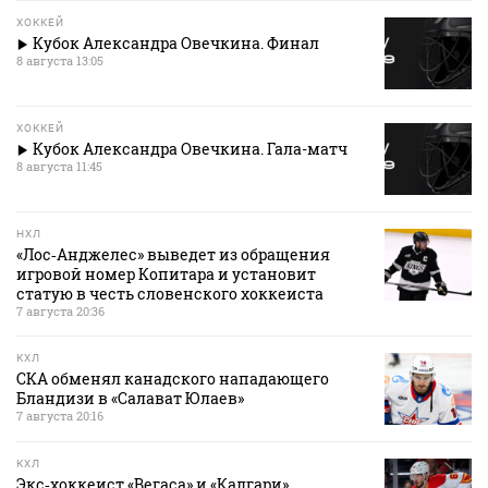
ХОККЕЙ
Кубок Александра Овечкина. Финал
8 августа 13:05
ХОККЕЙ
Кубок Александра Овечкина. Гала-матч
8 августа 11:45
НХЛ
«Лос‑Анджелес» выведет из обращения
игровой номер Копитара и установит
статую в честь словенского хоккеиста
7 августа 20:36
КХЛ
СКА обменял канадского нападающего
Бландизи в «Салават Юлаев»
7 августа 20:16
КХЛ
Экс‑хоккеист «Вегаса» и «Калгари»