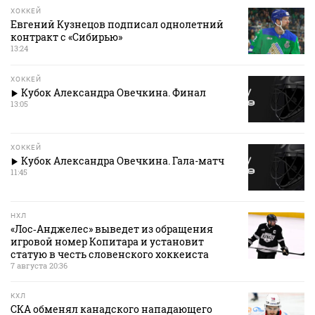
ХОККЕЙ
Евгений Кузнецов подписал однолетний
контракт с «Сибирью»
13:24
ХОККЕЙ
Кубок Александра Овечкина. Финал
13:05
ХОККЕЙ
Кубок Александра Овечкина. Гала-матч
11:45
НХЛ
«Лос‑Анджелес» выведет из обращения
игровой номер Копитара и установит
статую в честь словенского хоккеиста
7 августа 20:36
КХЛ
СКА обменял канадского нападающего