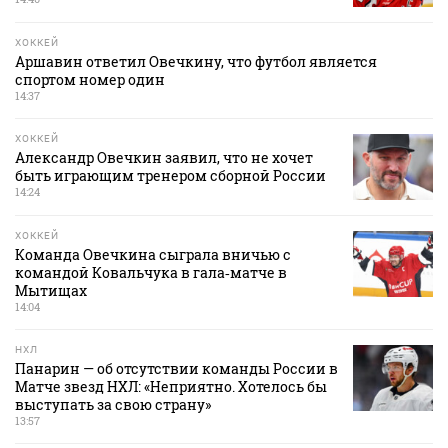
ХОККЕЙ
Аршавин ответил Овечкину, что футбол является
спортом номер один
14:37
ХОККЕЙ
Александр Овечкин заявил, что не хочет
быть играющим тренером сборной России
14:24
ХОККЕЙ
Команда Овечкина сыграла вничью с
командой Ковальчука в гала‑матче в
Мытищах
14:04
НХЛ
Панарин — об отсутствии команды России в
Матче звезд НХЛ: «Неприятно. Хотелось бы
выступать за свою страну»
13:57