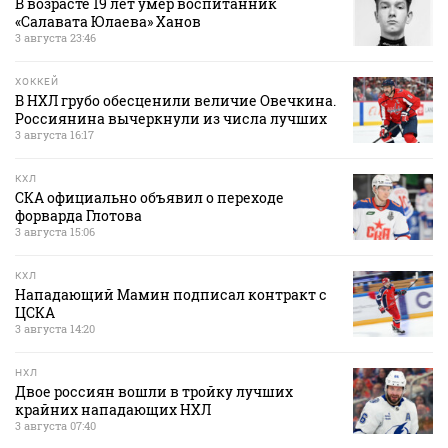
В возрасте 19 лет умер воспитанник
«Салавата Юлаева» Ханов
3 августа 23:46
ХОККЕЙ
В НХЛ грубо обесценили величие Овечкина.
Россиянина вычеркнули из числа лучших
3 августа 16:17
КХЛ
СКА официально объявил о переходе
форварда Глотова
3 августа 15:06
КХЛ
Нападающий Мамин подписал контракт с
ЦСКА
3 августа 14:20
НХЛ
Двое россиян вошли в тройку лучших
крайних нападающих НХЛ
3 августа 07:40