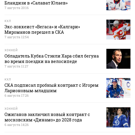
Бландизи в «Салават Юлаев»
7 августа 20:16
КХЛ
Экс‑хоккеист «Вегаса» и «Калгари»
Мироманов перешел в СКА
7 августа 12:54
ХОККЕЙ
Обладатель Кубка Стэнли Хара сбил бегуна
во время поездки на велосипеде
7 августа 11:27
КХЛ
СКА подписал пробный контракт с Игорем
Ларионовым‑младшим
6 августа 17:26
ХОККЕЙ
Ожиганов заключил новый контракт с
московским «Динамо» до 2028 года
6 августа 14:26