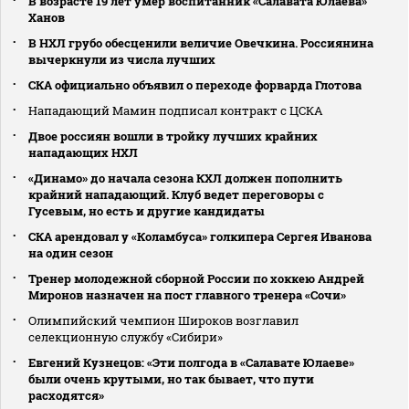
В возрасте 19 лет умер воспитанник «Салавата Юлаева»
Ханов
В НХЛ грубо обесценили величие Овечкина. Россиянина
вычеркнули из числа лучших
СКА официально объявил о переходе форварда Глотова
Нападающий Мамин подписал контракт с ЦСКА
Двое россиян вошли в тройку лучших крайних
нападающих НХЛ
«Динамо» до начала сезона КХЛ должен пополнить
крайний нападающий. Клуб ведет переговоры с
Гусевым, но есть и другие кандидаты
СКА арендовал у «Коламбуса» голкипера Сергея Иванова
на один сезон
Тренер молодежной сборной России по хоккею Андрей
Миронов назначен на пост главного тренера «Сочи»
Олимпийский чемпион Широков возглавил
селекционную службу «Сибири»
Евгений Кузнецов: «Эти полгода в «Салавате Юлаеве»
были очень крутыми, но так бывает, что пути
расходятся»