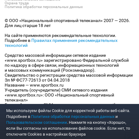
Охрана труда
Политика обработки персональных данных
© ООО «Национальный спортивный телеканал» 2007 — 2026.
Для лиц старше 18 лет
На сайте применяются рекомендательные технологии.
Подробнее в
Правилах применения рекомендательных
технологий
Средство массовой информации сетевое издание
«www.sportbox.ru» зарегистрировано Федеральной службой
по надзору в сфере связи, информационных технологий
и массовых коммуникаций (Роскомнадзор).
Свидетельство о регистрации средства массовой информации
Эл № ФС77-72613 от 04.04.2018
Название — www.sportbox.ru
Учредитель (соучредители) СМИ сетевого издания
«www.sportbox.ru»: ООО «Национальный спортивный
телеканал»
Главный редактор СМИ сетевого издания «www.sportbox.ru»:
Конов В.А.
Мы используем файлы Сookie для корректной работы веб-сайта.
Номер телефона редакции СМИ сетевого издания
Подробнее в
Политике обработки персональных данных
и
«www.sportbox.ru»: +7 (495) 653 8419
Пользовательском соглашении
. Нажмите на кнопку «Хорошо»,
Адрес электронной почты редакции СМИ сетевого издания
если Вы согласны на использование файлов cookie. Если нет, то
«www.sportbox.ru»: editor@sportbox.ru
отключите Cookies в настройках браузера