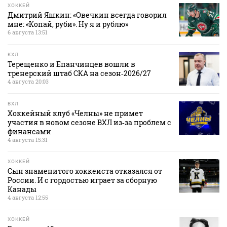
ХОККЕЙ
Дмитрий Яшкин: «Овечкин всегда говорил
мне: «Копай, руби». Ну я и рублю»
6 августа 13:51
КХЛ
Терещенко и Епанчинцев вошли в
тренерский штаб СКА на сезон‑2026/27
4 августа 20:03
ВХЛ
Хоккейный клуб «Челны» не примет
участия в новом сезоне ВХЛ из‑за проблем с
финансами
4 августа 15:31
ХОККЕЙ
Сын знаменитого хоккеиста отказался от
России. И с гордостью играет за сборную
Канады
4 августа 12:55
ХОККЕЙ