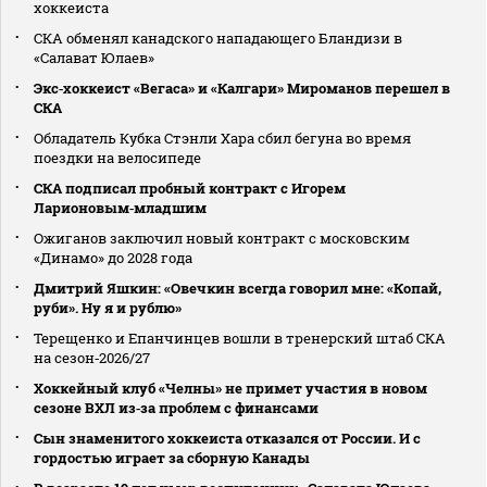
хоккеиста
СКА обменял канадского нападающего Бландизи в
«Салават Юлаев»
Экс‑хоккеист «Вегаса» и «Калгари» Мироманов перешел в
СКА
Обладатель Кубка Стэнли Хара сбил бегуна во время
поездки на велосипеде
СКА подписал пробный контракт с Игорем
Ларионовым‑младшим
Ожиганов заключил новый контракт с московским
«Динамо» до 2028 года
Дмитрий Яшкин: «Овечкин всегда говорил мне: «Копай,
руби». Ну я и рублю»
Терещенко и Епанчинцев вошли в тренерский штаб СКА
на сезон‑2026/27
Хоккейный клуб «Челны» не примет участия в новом
сезоне ВХЛ из‑за проблем с финансами
Сын знаменитого хоккеиста отказался от России. И с
гордостью играет за сборную Канады