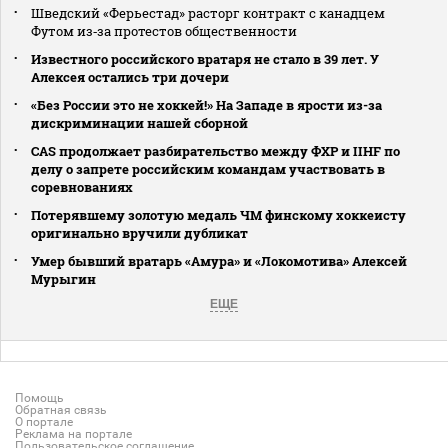
Шведский «Ферьестад» расторг контракт с канадцем
Футом из‑за протестов общественности
Известного российского вратаря не стало в 39 лет. У
Алексея остались три дочери
«Без России это не хоккей!» На Западе в ярости из-за
дискриминации нашей сборной
CAS продолжает разбирательство между ФХР и IIHF по
делу о запрете российским командам участвовать в
соревнованиях
Потерявшему золотую медаль ЧМ финскому хоккеисту
оригинально вручили дубликат
Умер бывший вратарь «Амура» и «Локомотива» Алексей
Мурыгин
ЕЩЕ
Помощь
Обратная связь
О портале
Реклама на портале
Пользовательское соглашение