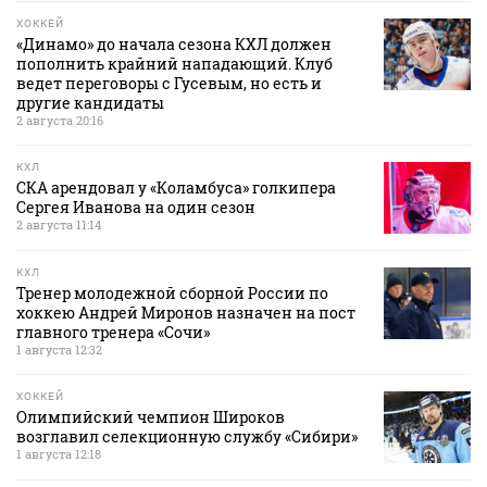
ХОККЕЙ
«Динамо» до начала сезона КХЛ должен
пополнить крайний нападающий. Клуб
ведет переговоры с Гусевым, но есть и
другие кандидаты
2 августа 20:16
КХЛ
СКА арендовал у «Коламбуса» голкипера
Сергея Иванова на один сезон
2 августа 11:14
КХЛ
Тренер молодежной сборной России по
хоккею Андрей Миронов назначен на пост
главного тренера «Сочи»
1 августа 12:32
ХОККЕЙ
Олимпийский чемпион Широков
возглавил селекционную службу «Сибири»
1 августа 12:18