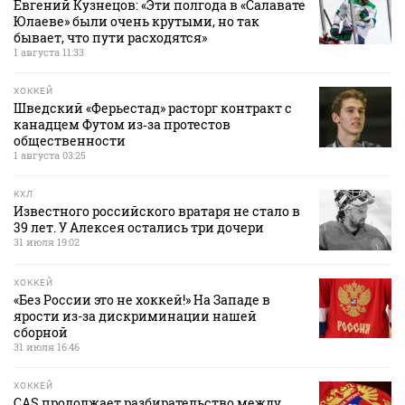
Евгений Кузнецов: «Эти полгода в «Салавате
Юлаеве» были очень крутыми, но так
бывает, что пути расходятся»
1 августа 11:33
ХОККЕЙ
Шведский «Ферьестад» расторг контракт с
канадцем Футом из‑за протестов
общественности
1 августа 03:25
КХЛ
Известного российского вратаря не стало в
39 лет. У Алексея остались три дочери
31 июля 19:02
ХОККЕЙ
«Без России это не хоккей!» На Западе в
ярости из-за дискриминации нашей
сборной
31 июля 16:46
ХОККЕЙ
CAS продолжает разбирательство между