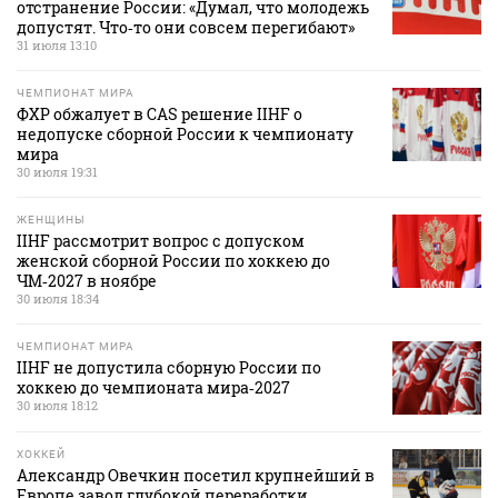
отстранение России: «Думал, что молодежь
допустят. Что‑то они совсем перегибают»
31 июля 13:10
ЧЕМПИОНАТ МИРА
ФХР обжалует в CAS решение IIHF о
недопуске сборной России к чемпионату
мира
30 июля 19:31
ЖЕНЩИНЫ
IIHF рассмотрит вопрос с допуском
женской сборной России по хоккею до
ЧМ‑2027 в ноябре
30 июля 18:34
ЧЕМПИОНАТ МИРА
IIHF не допустила сборную России по
хоккею до чемпионата мира‑2027
30 июля 18:12
ХОККЕЙ
Александр Овечкин посетил крупнейший в
Европе завод глубокой переработки