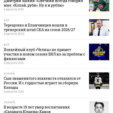
Дмитрий Яшкин: «Овечкин всегда говорил
мне: «Копай, руби». Ну я и рублю»
6 августа 13:51
КХЛ
Терещенко и Епанчинцев вошли в
тренерский штаб СКА на сезон‑2026/27
4 августа 20:03
ВХЛ
Хоккейный клуб «Челны» не примет
участия в новом сезоне ВХЛ из‑за проблем с
финансами
4 августа 15:31
ХОККЕЙ
Сын знаменитого хоккеиста отказался от
России. И с гордостью играет за сборную
Канады
4 августа 12:55
ХОККЕЙ
В возрасте 19 лет умер воспитанник
«Салавата Юлаева» Ханов