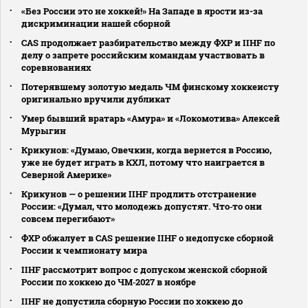
«Без России это не хоккей!» На Западе в ярости из-за
дискриминации нашей сборной
CAS продолжает разбирательство между ФХР и IIHF по
делу о запрете российским командам участвовать в
соревнованиях
Потерявшему золотую медаль ЧМ финскому хоккеисту
оригинально вручили дубликат
Умер бывший вратарь «Амура» и «Локомотива» Алексей
Мурыгин
Крикунов: «Думаю, Овечкин, когда вернется в Россию,
уже не будет играть в КХЛ, потому что наиграется в
Северной Америке»
Крикунов — о решении IIHF продлить отстранение
России: «Думал, что молодежь допустят. Что‑то они
совсем перегибают»
ФХР обжалует в CAS решение IIHF о недопуске сборной
России к чемпионату мира
IIHF рассмотрит вопрос с допуском женской сборной
России по хоккею до ЧМ‑2027 в ноябре
IIHF не допустила сборную России по хоккею до