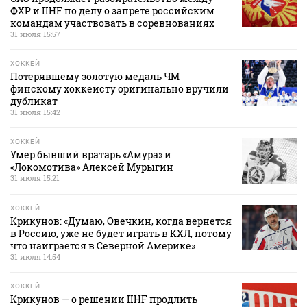
ФХР и IIHF по делу о запрете российским
командам участвовать в соревнованиях
31 июля 15:57
ХОККЕЙ
Потерявшему золотую медаль ЧМ
финскому хоккеисту оригинально вручили
дубликат
31 июля 15:42
ХОККЕЙ
Умер бывший вратарь «Амура» и
«Локомотива» Алексей Мурыгин
31 июля 15:21
ХОККЕЙ
Крикунов: «Думаю, Овечкин, когда вернется
в Россию, уже не будет играть в КХЛ, потому
что наиграется в Северной Америке»
31 июля 14:54
ХОККЕЙ
Крикунов — о решении IIHF продлить