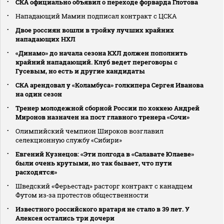
СКА официально объявил о переходе форварда Глотова
Нападающий Мамин подписал контракт с ЦСКА
Двое россиян вошли в тройку лучших крайних
нападающих НХЛ
«Динамо» до начала сезона КХЛ должен пополнить
крайний нападающий. Клуб ведет переговоры с
Гусевым, но есть и другие кандидаты
СКА арендовал у «Коламбуса» голкипера Сергея Иванова
на один сезон
Тренер молодежной сборной России по хоккею Андрей
Миронов назначен на пост главного тренера «Сочи»
Олимпийский чемпион Широков возглавил
селекционную службу «Сибири»
Евгений Кузнецов: «Эти полгода в «Салавате Юлаеве»
были очень крутыми, но так бывает, что пути
расходятся»
Шведский «Ферьестад» расторг контракт с канадцем
Футом из‑за протестов общественности
Известного российского вратаря не стало в 39 лет. У
Алексея остались три дочери