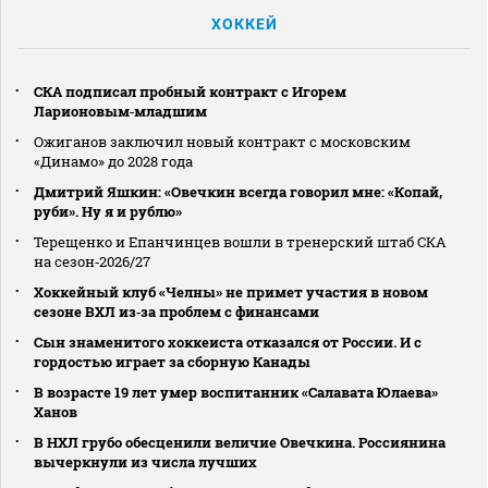
ХОККЕЙ
СКА подписал пробный контракт с Игорем
Ларионовым‑младшим
Ожиганов заключил новый контракт с московским
«Динамо» до 2028 года
Дмитрий Яшкин: «Овечкин всегда говорил мне: «Копай,
руби». Ну я и рублю»
Терещенко и Епанчинцев вошли в тренерский штаб СКА
на сезон‑2026/27
Хоккейный клуб «Челны» не примет участия в новом
сезоне ВХЛ из‑за проблем с финансами
Сын знаменитого хоккеиста отказался от России. И с
гордостью играет за сборную Канады
В возрасте 19 лет умер воспитанник «Салавата Юлаева»
Ханов
В НХЛ грубо обесценили величие Овечкина. Россиянина
вычеркнули из числа лучших