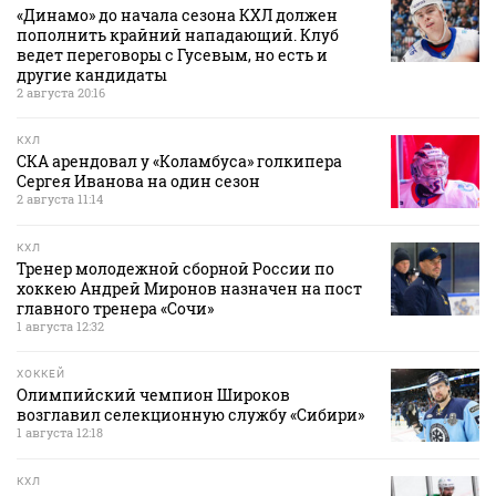
«Динамо» до начала сезона КХЛ должен
пополнить крайний нападающий. Клуб
ведет переговоры с Гусевым, но есть и
другие кандидаты
2 августа 20:16
КХЛ
СКА арендовал у «Коламбуса» голкипера
Сергея Иванова на один сезон
2 августа 11:14
КХЛ
Тренер молодежной сборной России по
хоккею Андрей Миронов назначен на пост
главного тренера «Сочи»
1 августа 12:32
ХОККЕЙ
Олимпийский чемпион Широков
возглавил селекционную службу «Сибири»
1 августа 12:18
КХЛ