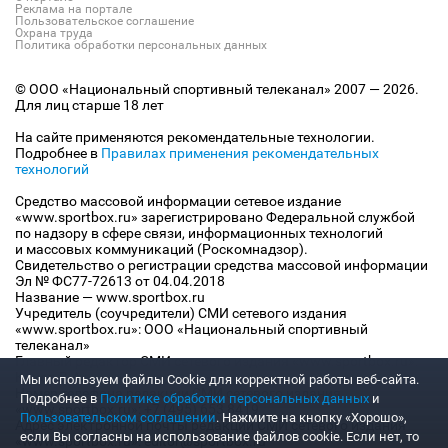
Реклама на портале
Пользовательское соглашение
Охрана труда
Политика обработки персональных данных
© ООО «Национальный спортивный телеканал» 2007 — 2026.
Для лиц старше 18 лет
На сайте применяются рекомендательные технологии.
Подробнее в
Правилах применения рекомендательных
технологий
Средство массовой информации сетевое издание
«www.sportbox.ru» зарегистрировано Федеральной службой
по надзору в сфере связи, информационных технологий
и массовых коммуникаций (Роскомнадзор).
Свидетельство о регистрации средства массовой информации
Эл № ФС77-72613 от 04.04.2018
Название — www.sportbox.ru
Учредитель (соучредители) СМИ сетевого издания
«www.sportbox.ru»: ООО «Национальный спортивный
телеканал»
Главный редактор СМИ сетевого издания «www.sportbox.ru»:
Конов В.А.
Мы используем файлы Сookie для корректной работы веб-сайта.
Номер телефона редакции СМИ сетевого издания
Подробнее в
Политике обработки персональных данных
и
«www.sportbox.ru»: +7 (495) 653 8419
Пользовательском соглашении
. Нажмите на кнопку «Хорошо»,
Адрес электронной почты редакции СМИ сетевого издания
если Вы согласны на использование файлов cookie. Если нет, то
«www.sportbox.ru»: editor@sportbox.ru