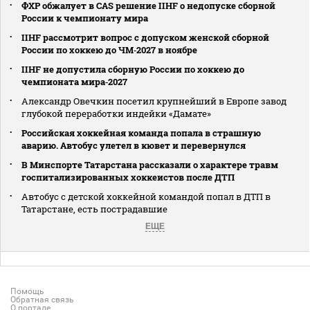
ФХР обжалует в CAS решение IIHF о недопуске сборной
России к чемпионату мира
IIHF рассмотрит вопрос с допуском женской сборной
России по хоккею до ЧМ‑2027 в ноябре
IIHF не допустила сборную России по хоккею до
чемпионата мира‑2027
Александр Овечкин посетил крупнейший в Европе завод
глубокой переработки индейки «Дамате»
Российская хоккейная команда попала в страшную
аварию. Автобус улетел в кювет и перевернулся
В Минспорте Татарстана рассказали о характере травм
госпитализированных хоккеистов после ДТП
Автобус с детской хоккейной командой попал в ДТП в
Татарстане, есть пострадавшие
ЕЩЕ
Помощь
Обратная связь
О портале