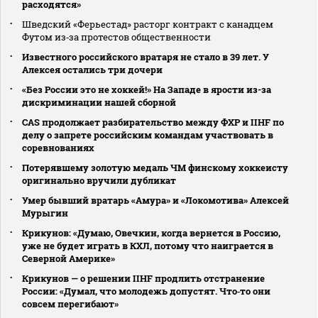
расходятся»
Шведский «Ферьестад» расторг контракт с канадцем
Футом из‑за протестов общественности
Известного российского вратаря не стало в 39 лет. У
Алексея остались три дочери
«Без России это не хоккей!» На Западе в ярости из-за
дискриминации нашей сборной
CAS продолжает разбирательство между ФХР и IIHF по
делу о запрете российским командам участвовать в
соревнованиях
Потерявшему золотую медаль ЧМ финскому хоккеисту
оригинально вручили дубликат
Умер бывший вратарь «Амура» и «Локомотива» Алексей
Мурыгин
Крикунов: «Думаю, Овечкин, когда вернется в Россию,
уже не будет играть в КХЛ, потому что наиграется в
Северной Америке»
Крикунов — о решении IIHF продлить отстранение
России: «Думал, что молодежь допустят. Что‑то они
совсем перегибают»