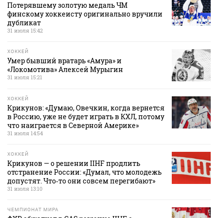
Потерявшему золотую медаль ЧМ
финскому хоккеисту оригинально вручили
дубликат
31 июля 15:42
ХОККЕЙ
Умер бывший вратарь «Амура» и
«Локомотива» Алексей Мурыгин
31 июля 15:21
ХОККЕЙ
Крикунов: «Думаю, Овечкин, когда вернется
в Россию, уже не будет играть в КХЛ, потому
что наиграется в Северной Америке»
31 июля 14:54
ХОККЕЙ
Крикунов — о решении IIHF продлить
отстранение России: «Думал, что молодежь
допустят. Что‑то они совсем перегибают»
31 июля 13:10
ЧЕМПИОНАТ МИРА