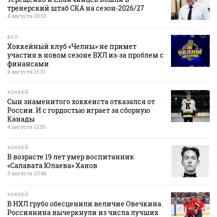
тренерский штаб СКА на сезон‑2026/27
4 августа 20:03
ВХЛ
Хоккейный клуб «Челны» не примет
участия в новом сезоне ВХЛ из‑за проблем с
финансами
4 августа 15:31
ХОККЕЙ
Сын знаменитого хоккеиста отказался от
России. И с гордостью играет за сборную
Канады
4 августа 12:55
ХОККЕЙ
В возрасте 19 лет умер воспитанник
«Салавата Юлаева» Ханов
3 августа 23:46
ХОККЕЙ
В НХЛ грубо обесценили величие Овечкина.
Россиянина вычеркнули из числа лучших