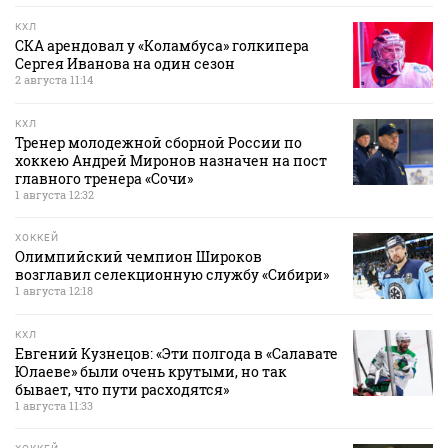
КХЛ
СКА арендовал у «Коламбуса» голкипера
Сергея Иванова на один сезон
2 августа 11:14
КХЛ
Тренер молодежной сборной России по
хоккею Андрей Миронов назначен на пост
главного тренера «Сочи»
1 августа 12:32
ХОККЕЙ
Олимпийский чемпион Широков
возглавил селекционную службу «Сибири»
1 августа 12:18
КХЛ
Евгений Кузнецов: «Эти полгода в «Салавате
Юлаеве» были очень крутыми, но так
бывает, что пути расходятся»
1 августа 11:33