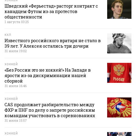
ХОККЕЙ
Шведский «Ферьестад» расторг контракт с
канадцем Футом из‑за протестов
общественности
1 августа 03:25
КХЛ
Известного российского вратаря не стало в
39 лет. У Алексея остались три дочери
31 июля 19:02
ХОККЕЙ
«Без России это не хоккей!» На Западе в
ярости из-за дискриминации нашей
сборной
31 июля 16:46
ХОККЕЙ
CAS продолжает разбирательство между
ФХР и IIHF по делу о запрете российским
командам участвовать в соревнованиях
31 июля 15:57
ХОККЕЙ