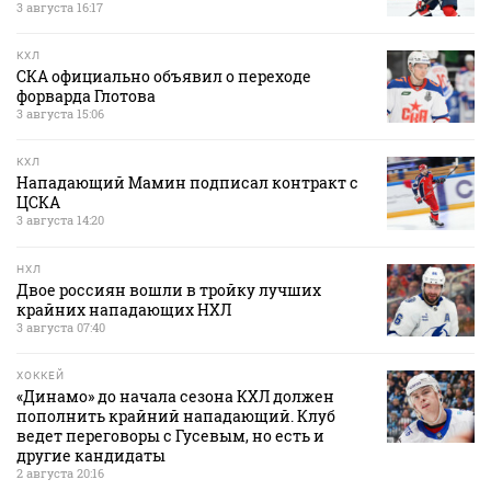
3 августа 16:17
КХЛ
СКА официально объявил о переходе
форварда Глотова
3 августа 15:06
КХЛ
Нападающий Мамин подписал контракт с
ЦСКА
3 августа 14:20
НХЛ
Двое россиян вошли в тройку лучших
крайних нападающих НХЛ
3 августа 07:40
ХОККЕЙ
«Динамо» до начала сезона КХЛ должен
пополнить крайний нападающий. Клуб
ведет переговоры с Гусевым, но есть и
другие кандидаты
2 августа 20:16