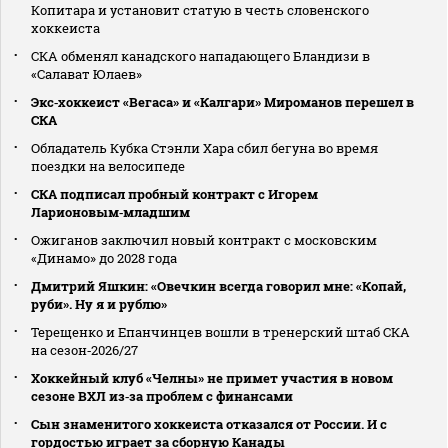
Копитара и установит статую в честь словенского
хоккеиста
СКА обменял канадского нападающего Бландизи в
«Салават Юлаев»
Экс‑хоккеист «Вегаса» и «Калгари» Мироманов перешел в
СКА
Обладатель Кубка Стэнли Хара сбил бегуна во время
поездки на велосипеде
СКА подписал пробный контракт с Игорем
Ларионовым‑младшим
Ожиганов заключил новый контракт с московским
«Динамо» до 2028 года
Дмитрий Яшкин: «Овечкин всегда говорил мне: «Копай,
руби». Ну я и рублю»
Терещенко и Епанчинцев вошли в тренерский штаб СКА
на сезон‑2026/27
Хоккейный клуб «Челны» не примет участия в новом
сезоне ВХЛ из‑за проблем с финансами
Сын знаменитого хоккеиста отказался от России. И с
гордостью играет за сборную Канады