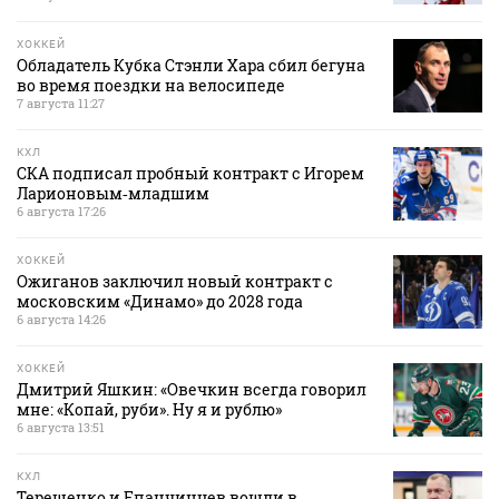
ХОККЕЙ
Обладатель Кубка Стэнли Хара сбил бегуна
во время поездки на велосипеде
7 августа 11:27
КХЛ
СКА подписал пробный контракт с Игорем
Ларионовым‑младшим
6 августа 17:26
ХОККЕЙ
Ожиганов заключил новый контракт с
московским «Динамо» до 2028 года
6 августа 14:26
ХОККЕЙ
Дмитрий Яшкин: «Овечкин всегда говорил
мне: «Копай, руби». Ну я и рублю»
6 августа 13:51
КХЛ
Терещенко и Епанчинцев вошли в