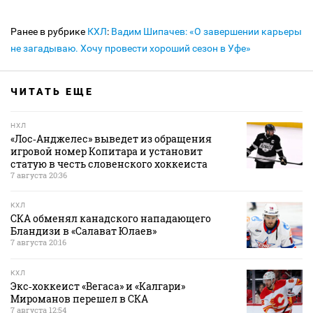
Ранее в рубрике
КХЛ
:
Вадим Шипачев: «О завершении карьеры
не загадываю. Хочу провести хороший сезон в Уфе»
ЧИТАТЬ ЕЩЕ
НХЛ
«Лос‑Анджелес» выведет из обращения
игровой номер Копитара и установит
статую в честь словенского хоккеиста
7 августа 20:36
КХЛ
СКА обменял канадского нападающего
Бландизи в «Салават Юлаев»
7 августа 20:16
КХЛ
Экс‑хоккеист «Вегаса» и «Калгари»
Мироманов перешел в СКА
7 августа 12:54