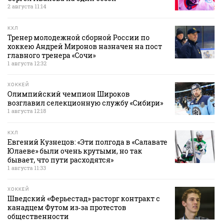
2 августа 11:14
КХЛ
Тренер молодежной сборной России по
хоккею Андрей Миронов назначен на пост
главного тренера «Сочи»
1 августа 12:32
ХОККЕЙ
Олимпийский чемпион Широков
возглавил селекционную службу «Сибири»
1 августа 12:18
КХЛ
Евгений Кузнецов: «Эти полгода в «Салавате
Юлаеве» были очень крутыми, но так
бывает, что пути расходятся»
1 августа 11:33
ХОККЕЙ
Шведский «Ферьестад» расторг контракт с
канадцем Футом из‑за протестов
общественности