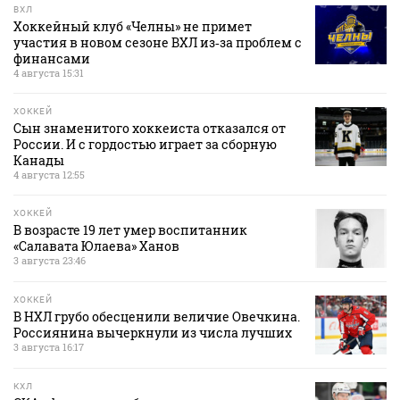
ВХЛ
Хоккейный клуб «Челны» не примет
участия в новом сезоне ВХЛ из‑за проблем с
финансами
4 августа 15:31
ХОККЕЙ
Сын знаменитого хоккеиста отказался от
России. И с гордостью играет за сборную
Канады
4 августа 12:55
ХОККЕЙ
В возрасте 19 лет умер воспитанник
«Салавата Юлаева» Ханов
3 августа 23:46
ХОККЕЙ
В НХЛ грубо обесценили величие Овечкина.
Россиянина вычеркнули из числа лучших
3 августа 16:17
КХЛ