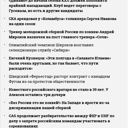
«Динамо» до начала сезона КХЛ должен пополнить
крайний нападающий. Клуб ведет переговоры с
Гусевым, но есть и другие кандидаты
СКА арендовал у «Коламбуса» голкипера Сергея Иванова
на один сезон
Тренер молодежной сборной России по хоккею Андрей
Миронов назначен на пост главного тренера «Сочи»
Олимпийский чемпион Широков возглавил
селекционную службу «Сибири»
Евгений Кузнецов: «Эти полгода в «Салавате Юлаеве»
были очень крутыми, но так бывает, что пути
расходятся»
Шведский «Ферьестад» расторг контракт с канадцем
Футом из‑за протестов общественности
Известного российского вратаря не стало в 39 лет. У
Алексея остались три дочери
«Без России это не хоккей!» На Западе в ярости из-за
дискриминации нашей сборной
CAS продолжает разбирательство между ФХР и IIHF по
делу о запрете российским командам участвовать в
соревнованиях