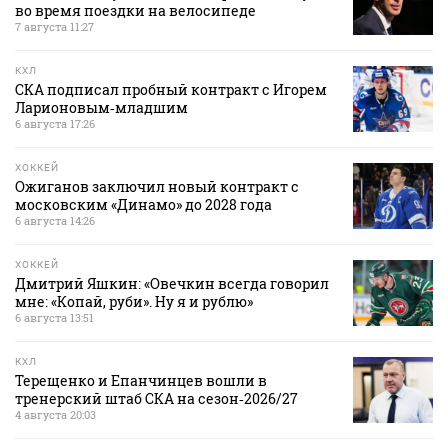
во время поездки на велосипеде
7 августа 11:27
КХЛ
СКА подписал пробный контракт с Игорем
Ларионовым‑младшим
6 августа 17:26
ХОККЕЙ
Ожиганов заключил новый контракт с
московским «Динамо» до 2028 года
6 августа 14:26
ХОККЕЙ
Дмитрий Яшкин: «Овечкин всегда говорил
мне: «Копай, руби». Ну я и рублю»
6 августа 13:51
КХЛ
Терещенко и Епанчинцев вошли в
тренерский штаб СКА на сезон‑2026/27
4 августа 20:03