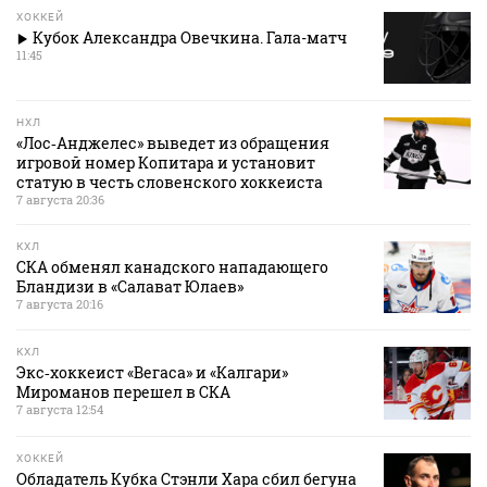
ХОККЕЙ
Кубок Александра Овечкина. Гала-матч
11:45
НХЛ
«Лос‑Анджелес» выведет из обращения
игровой номер Копитара и установит
статую в честь словенского хоккеиста
7 августа 20:36
КХЛ
СКА обменял канадского нападающего
Бландизи в «Салават Юлаев»
7 августа 20:16
КХЛ
Экс‑хоккеист «Вегаса» и «Калгари»
Мироманов перешел в СКА
7 августа 12:54
ХОККЕЙ
Обладатель Кубка Стэнли Хара сбил бегуна