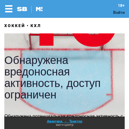
Войти
ХОККЕЙ
КХЛ
Авангард
-
Трактор
матч-центр