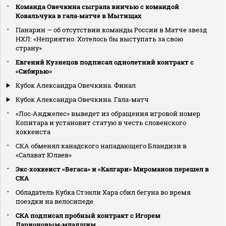
Команда Овечкина сыграла вничью с командой
Ковальчука в гала‑матче в Мытищах
Панарин — об отсутствии команды России в Матче звезд
НХЛ: «Неприятно. Хотелось бы выступать за свою
страну»
Евгений Кузнецов подписал однолетний контракт с
«Сибирью»
Кубок Александра Овечкина. Финал
Кубок Александра Овечкина. Гала-матч
«Лос‑Анджелес» выведет из обращения игровой номер
Копитара и установит статую в честь словенского
хоккеиста
СКА обменял канадского нападающего Бландизи в
«Салават Юлаев»
Экс‑хоккеист «Вегаса» и «Калгари» Мироманов перешел в
СКА
Обладатель Кубка Стэнли Хара сбил бегуна во время
поездки на велосипеде
СКА подписал пробный контракт с Игорем
Ларионовым‑младшим