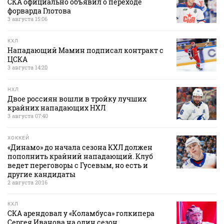
СКА официально объявил о переходе
форварда Глотова
3 августа 15:06
КХЛ
Нападающий Мамин подписал контракт с
ЦСКА
3 августа 14:20
НХЛ
Двое россиян вошли в тройку лучших
крайних нападающих НХЛ
3 августа 07:40
ХОККЕЙ
«Динамо» до начала сезона КХЛ должен
пополнить крайний нападающий. Клуб
ведет переговоры с Гусевым, но есть и
другие кандидаты
2 августа 20:16
КХЛ
СКА арендовал у «Коламбуса» голкипера
Сергея Иванова на один сезон