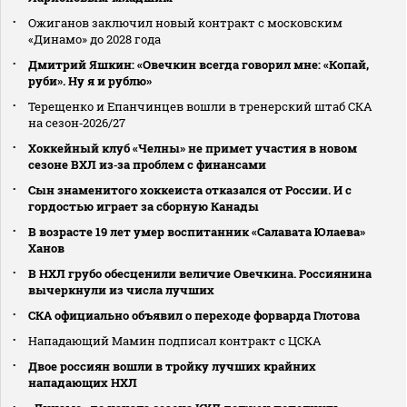
Ожиганов заключил новый контракт с московским
«Динамо» до 2028 года
Дмитрий Яшкин: «Овечкин всегда говорил мне: «Копай,
руби». Ну я и рублю»
Терещенко и Епанчинцев вошли в тренерский штаб СКА
на сезон‑2026/27
Хоккейный клуб «Челны» не примет участия в новом
сезоне ВХЛ из‑за проблем с финансами
Сын знаменитого хоккеиста отказался от России. И с
гордостью играет за сборную Канады
В возрасте 19 лет умер воспитанник «Салавата Юлаева»
Ханов
В НХЛ грубо обесценили величие Овечкина. Россиянина
вычеркнули из числа лучших
СКА официально объявил о переходе форварда Глотова
Нападающий Мамин подписал контракт с ЦСКА
Двое россиян вошли в тройку лучших крайних
нападающих НХЛ